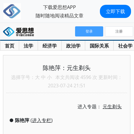
下载爱思想APP
立即下载
随时随地阅读精品文章
登录
注册
首页
法学
经济学
政治学
国际关系
社会学
陈艳萍：元生剃头
选择字号：
大
中
小
本文共阅读 4596 次 更新时间：
2023-07-24 21:51
进入专题：
元生剃头
●
陈艳萍
(
进入专栏
)