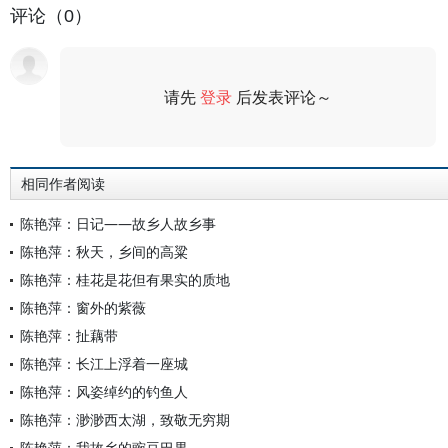
评论（0）
请先
登录
后发表评论～
评论
相同作者阅读
陈艳萍：日记——故乡人故乡事
陈艳萍：秋天，乡间的高粱
陈艳萍：桂花是花但有果实的质地
陈艳萍：窗外的紫薇
陈艳萍：扯藕带
陈艳萍：长江上浮着一座城
陈艳萍：风姿绰约的钓鱼人
陈艳萍：渺渺西太湖，致敬无穷期
陈艳萍：我故乡的豌豆巴果