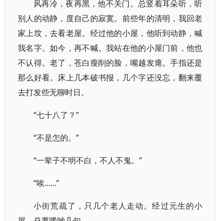
风再冷，夜再黑，他不关门。总竖着耳朵听，听
别人的动静，度自己的寂寞。前些年的清明，我回老
家上坟，去看老屋。经过他的小屋，他听到动静，喊
我名字。如今，再不喊。我站在他的小屋门前，他也
不认得。老了，苍白瘦削的脸，嘴越发瘪。手指还是
那么好看。床上几本破书报，几个字还没忘，翻来覆
去打发些无聊时日。
“七十八了？”
“不是怎的。”
“一辈子不明不白，不人不鬼。”
“唉......”
小街荒疏了，只几个老人走动。经过元生的小
屋，总要唏嘘几句。