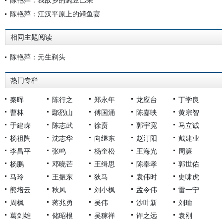
陈艳萍：江汉平原上的鳝鱼宴
相同主题阅读
陈艳萍：元生剃头
热门专栏
秦晖
陈行之
郑永年
龙应台
丁学良
曹林
鄢烈山
傅国涌
陈嘉映
黄宗智
于建嵘
陈志武
徐贲
郭宇宽
马立诚
杨祖陶
沈志华
向继东
赵汀阳
戴建业
李昌平
张鸣
杨奎松
王海光
周濂
杨鹏
邓晓芒
王缉思
陈奉孝
郭世佑
马玲
王振东
狄马
袁伟时
史啸虎
熊培云
秋风
刘小枫
孟令伟
雷一宁
周枫
蒋兆勇
吴伟
沙叶新
刘瑜
葛剑雄
储昭根
吴稼祥
许之远
袁刚