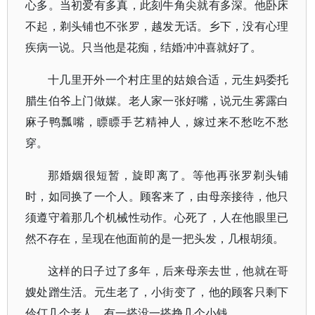
心多。当初爱有多真，此刻牛角尖就有多深。他卧床
不起，剃头铺也不张罗，越发无话。乡下，没有心理
疾病一说。只当他是花痴，结婚冲冲喜就好了。
十几里开外一个村庄里的姑娘合适，元生妈委托
腊生伯爷上门做媒。老人家一张好嘴，说元生雾露白
麻子鸭瓢嘴，瞟瞟手艺精神人，嫁过来不愁吃不愁
穿。
那婚姻很短暂，旋即离了。等他再张罗剃头铺
时，如同换了一个人。顾客来了，由母亲接待，他只
须遵守着那几个机械性动作。心死了，人在他眼里已
然不存在，呈现在他面前的是一把头发，几根胡须。
这样的日子过了多年，后来母亲去世，他就在哥
嫂处蹭生活。元生老了，小街变了，他的顾客只剩下
伶仃几个老人，有一搭没一搭挣几个小钱。