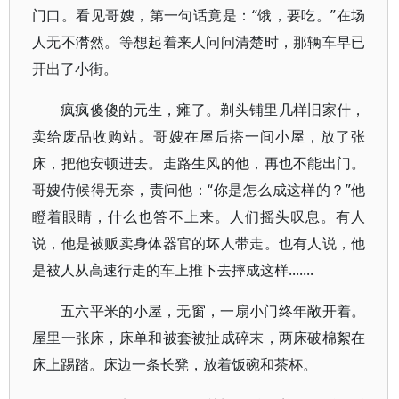
门口。看见哥嫂，第一句话竟是：“饿，要吃。”在场
人无不潸然。等想起着来人问问清楚时，那辆车早已
开出了小街。
疯疯傻傻的元生，瘫了。剃头铺里几样旧家什，
卖给废品收购站。哥嫂在屋后搭一间小屋，放了张
床，把他安顿进去。走路生风的他，再也不能出门。
哥嫂侍候得无奈，责问他：“你是怎么成这样的？”他
瞪着眼睛，什么也答不上来。人们摇头叹息。有人
说，他是被贩卖身体器官的坏人带走。也有人说，他
是被人从高速行走的车上推下去摔成这样.......
五六平米的小屋，无窗，一扇小门终年敞开着。
屋里一张床，床单和被套被扯成碎末，两床破棉絮在
床上踢踏。床边一条长凳，放着饭碗和茶杯。