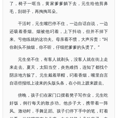
了，椅子一哐当，黄家爹爹躺下去，元生给他剪鼻
毛，刮胡子，再掏掏耳朵。
干活时，元生嘴巴停不住，一边自话自说，一边
还吸着香烟。烟被他叼着，上下抖动，但并不掉下
来。亏他练就的这功夫。母亲看不惯，大声斥责：“叫
你剃头不抽烟，你不听，仔细把爹爹的头烫了。”
元生坐不住，有客人就剃头，没客人就在街上走
来走去。夏天，太阳当空，炎热难挡，连知了都找个
阴凉地方躲了。元生戴着草帽，叼着香烟，嘴里自言
自语些报纸上读来的头版头条，在小街上踱来踱去。
傍晚，孩子们在家门口摆着凳子写作业，元生吃
好饭，例行每天的散步功。他步子大，携带着一阵
风。激动时，手舞足蹈。孩子们停下手中的笔，盯着