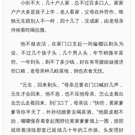
小街不大，几十户人家，总不过百多口人。家家
户户大多是孩子上学，老人看家，父母在外劳作。唯
独元生跟别人不一样，四十几了，没成家，由老母亲
侍候着吃喝拉撒。
他不做农活，在家门口支起一间偏棚以剃头为
业。不过几个孩子头，几个男人头，年节稍微丰富
些。一年到头，剃不了多少钱，好在有哥嫂姐妹接济
些口粮，老母亲种几畦菜地，倒也衣食无忧。
“元生，回来剃头。”母亲总要在门口喊好几声，
元生才会回来。他不急，也不应他母亲。怎么走着出
去怎么走着回来。到门口了，母亲说：“快些，黄家爹
爹等你半天了，外孙结婚要去喝喜酒。”他眼皮都不
抬，嘟囔慢吞着拿起围脖往黄家爹爹颈上一围，按部
就班着演练那套已延续几十年的工作操。头发理好