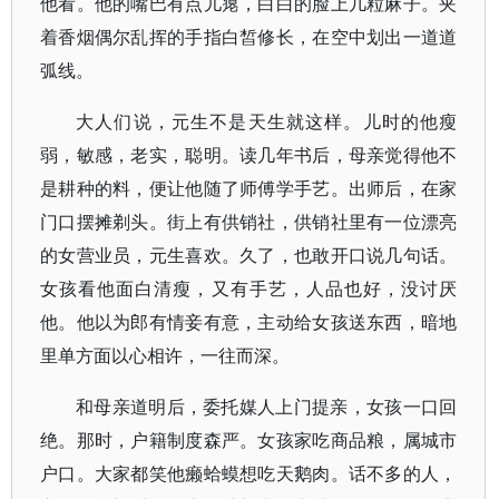
他看。他的嘴巴有点儿瘪，白白的脸上几粒麻子。夹
着香烟偶尔乱挥的手指白皙修长，在空中划出一道道
弧线。
大人们说，元生不是天生就这样。儿时的他瘦
弱，敏感，老实，聪明。读几年书后，母亲觉得他不
是耕种的料，便让他随了师傅学手艺。出师后，在家
门口摆摊剃头。街上有供销社，供销社里有一位漂亮
的女营业员，元生喜欢。久了，也敢开口说几句话。
女孩看他面白清瘦，又有手艺，人品也好，没讨厌
他。他以为郎有情妾有意，主动给女孩送东西，暗地
里单方面以心相许，一往而深。
和母亲道明后，委托媒人上门提亲，女孩一口回
绝。那时，户籍制度森严。女孩家吃商品粮，属城市
户口。大家都笑他癞蛤蟆想吃天鹅肉。话不多的人，