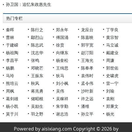
孙卫国：追忆朱政惠先生
热门专栏
秦晖
陈行之
郑永年
龙应台
丁学良
曹林
鄢烈山
傅国涌
陈嘉映
黄宗智
于建嵘
陈志武
徐贲
郭宇宽
马立诚
杨祖陶
沈志华
向继东
赵汀阳
戴建业
李昌平
张鸣
杨奎松
王海光
周濂
杨鹏
邓晓芒
王缉思
陈奉孝
郭世佑
马玲
王振东
狄马
袁伟时
史啸虎
熊培云
秋风
刘小枫
孟令伟
雷一宁
周枫
蒋兆勇
吴伟
沙叶新
刘瑜
葛剑雄
储昭根
吴稼祥
许之远
袁刚
杨小凯
吴励生
朱学勤
潘维
郑秉文
莫于川
羽之野
谢志浩
孙立平
杨光
Powered by aisixiang.com Copyright © 2026 by