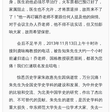
身，医生劝他必须尽早治疗，火车票都已预订好了，
家属阻止，医生也不允许，才将票退掉，故而来不了
了！”他一再叮嘱乔老师不要跟任何人提及他的病情。
对于会议主办人乔老师，他不得不说实话，但又怕影
响大家，故而希望保密。
会后不足半月，2013年11月13日上午十时许，
接到龚咏梅教授的电话，被告知朱先生大约一个小时
前遽归道山！乔老师、国栋教授获悉噩耗，都甚为悲
痛！我们仨遂联名发去唁电：
惊悉历史学家朱政惠先生因病逝世，万分沉痛！
朱先生为全国史学史学科的建设和发展、为中外史学
的比较和交流、为北美中国学史的研究，作出了杰出
的、不可替代的贡献。朱先生的逝世，是历史学科的
重大损失，华东师范大学失去一位学术大家、失去一