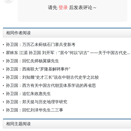
请先
登录
后发表评论～
评论
相同作者阅读
孙卫国：万历乙未蓟镇石门寨兵变新考
瞿林东 江湄 孙卫国 刘开军：“居今”何以“识古” ——关于中国古代史学发展一个核心观念的对话
孙卫国：回忆先师杨翼骧先生
孙卫国：西南联大“罗隆基解聘事件”
孙卫国：刘知幾“史才三长”说在中朝古代史学之比较
孙卫国：西方有关中国古代朝贡体系学说的再省思
孙卫国：追忆朱政惠先生
孙卫国：郑天挺与历史地理学研究
孙卫国：回忆刘泽华先生二三事
相同主题阅读