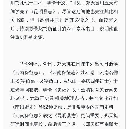
用书凡七十二种，辑录于次。”可见，郑天挺用五天时
间读完了《昆明县志》。尽管这期间他也关注其他相
关书籍，但《昆明县志》是其必读之书。而读完之
后，特别抄录此书所征引的72种参考书目，说明他很
注重史料的来源。
1938年3月30日，郑天挺在日课中列出每日必读
《云南备征志》。《云南备征志》共21卷，云南名儒
王崧(字伯高，又字酉山，号乐山，嘉庆四年进士）于
道光年间纂成，辑录《史记》以下至清初有关云南史
料诸书，尤重正史及相关地理志书，并全文收录如
《南诏野史》等62种史籍，是非常重要的云南史料。
《云南备征志》较之《昆明县志》更为重要，郑天挺
研读时间也更长，前后近三个月。《郑天挺西南联大