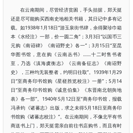
在云南期间，尽管经济贫困，手头拮据，郑天挺
还是尽可能购买西南史地相关书籍，其日记中多有记
载。如1938年1月18日“游玉泉街书肆，余得聚珍巾箱
本《水经注》一部，价一圆二角”；3月3日“以国币三
元购《南诏碑》《南诏野史》各一”；3月15日“至昆
华图书馆，意在购《云南丛书》……十二时售书者
至，乃选《滇海虞衡志》《云南备征志》《南诏野
史》，三种均无装整者，约明日往取”。1939年1月29
日“至商务印书馆购《星槎胜览校注》一册”；5月14
日“至商务印书馆购《诚意伯集》《东晋南北朝舆地
表》各一部”。1940年5月12日至“商务印书馆，报载
冯承钧《诸蕃志》出版，求之未得5月18日至商务印
书馆购《诸蕃志校注》”。在云南期间，不像北平有书
商送书上门，郑天挺需亲自前往书店购书，而且有时