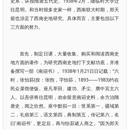
史系，讲授隋唐五代史。1938年2月，随临时大学迁
往昆明。和当时很多史家一样，西南联大时期，郑天
挺也涉足了西南史地研究。具体而言，主要包括以下
三方面的努力。
首先，制定日课，大量收集、购买和阅读西南史
地方面的著作，为研究西南史地打下文献功底，并准
备撰写一部《南诏书》。1938年1月21日日记载：“六
时，张怡荪(按：张煦，字怡荪，1893——1983)约在
民众菜馆便饭。座凡莘田、建功、矛尘、膺中宾主六
人。以吾侪将往昆明，劝余留意南诏史料，余方治隋
唐史，闻之欣然。座中默拟一目：世系第一，疆域第
二，礼俗第三，语文第四，典制第五，传记第六，名
曰'南诏书'，更定后，再与怡荪诸人商之。”因为郑天