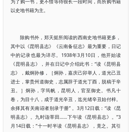
为了购一书，更不惜等待很长一段时间，而所购书籍
以史地书籍为主。
除购书外，郑天挺所阅读的西南史地书籍更多，
其中以《昆明县志》《云南备征志》最为重要，日记
中的记录也最为详尽。1938年3月10日，他开始读
《昆明县志》，并在日记中介绍此书：“读《昆明县
志》，戴炯孙修，［炯孙，嘉庆己卯举人，道光己丑
进士，掌贵州道御史，志属辞于道光丁酉，脱稿于辛
丑。］炯孙，字筠帆，昆明人，官至御史。书凡十
卷，为目十八，成于道光辛丑，迄光绪辛丑始付梓。
余择其有关南诏者别录于册” 。3月12日载：“读《昆
明县志》。九时诣莘田……下午读《昆明县志》。”3
月14日载：“十一时半读《昆明县志》，竟之。其引