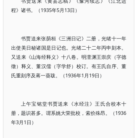
书贾送来《黄县志稿》《豫河续志》《江北运
程》诸书。（1935年5月13日）
书贾送来张荫桓《三洲日记》二册，光绪十一年
出使美日秘诸国是日记也。光绪二十二年丙申刻本。
又送来《山海经释义》十八卷。明澶渊王崇庆（字德
徵）释义、董汉儒（字学舒）校订。有王氏自序、董
氏重刻序及蒋一葵跋。（1936年1月19日）
上午宝铭堂书贾送来《水经注》王氏合校本十
册，题识甚多。谓系姚大荣批校，索价殊昂。（1936
年3月1日）