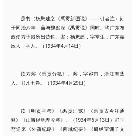
是书（杨懋建之《禹贡新图说》——引者注）刻
于同治六年，盖与魏默深《禹贡说》同时。均广东布
政使方子箴所出赀也。案：杨懋建，字掌生，广东嘉
应人，举人。（1934年4月14日）
读方溶《禹贡分笺》。溶，字容甫，浙江海盐
人。书凡七卷。（1934年4月29日）
读《明贡举考》《禹贡汇览》《禹贡古今注通
释》《山海经地理今释》。（1934年6月13日）群玉
斋送来《外藩纪略》《西域纪要》《研经室训子文