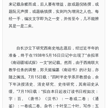
来记载杂糅而成，后人屡有增益，故或题倪辂撰，或
题阮元声撰，或题杨慎撰，实则均为增润之人也。每
经一手，编次文字即为之一变，并传至今，几不能辨
其是一是二矣。
自长沙立下研究西南史地志愿后，经过近半年的
准备，终于在1938年5月16日日记中出现了“余拟草
《南诏疆域试探》一文”的记载。然而，由于西南联大
教学任务的调整，郑天挺编纂《南诏书》的计划，亦
随之搁浅。7月15日载：“四时半史学系开教授会，余
下年决授清史、清史研究、史传研究，其南诏史从
缓。”7月19日载：“拟自本日起改订读书日程如次：
字：百。《唐书》《汉书》：一卷或二卷；《通
鉴》：一卷或二卷。杂书：十叶至二十叶。写作：五