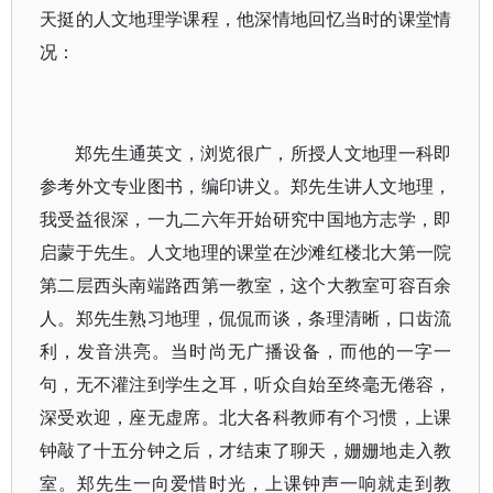
天挺的人文地理学课程，他深情地回忆当时的课堂情
况：
郑先生通英文，浏览很广，所授人文地理一科即
参考外文专业图书，编印讲义。郑先生讲人文地理，
我受益很深，一九二六年开始研究中国地方志学，即
启蒙于先生。人文地理的课堂在沙滩红楼北大第一院
第二层西头南端路西第一教室，这个大教室可容百余
人。郑先生熟习地理，侃侃而谈，条理清晰，口齿流
利，发音洪亮。当时尚无广播设备，而他的一字一
句，无不灌注到学生之耳，听众自始至终毫无倦容，
深受欢迎，座无虚席。北大各科教师有个习惯，上课
钟敲了十五分钟之后，才结束了聊天，姗姗地走入教
室。郑先生一向爱惜时光，上课钟声一响就走到教