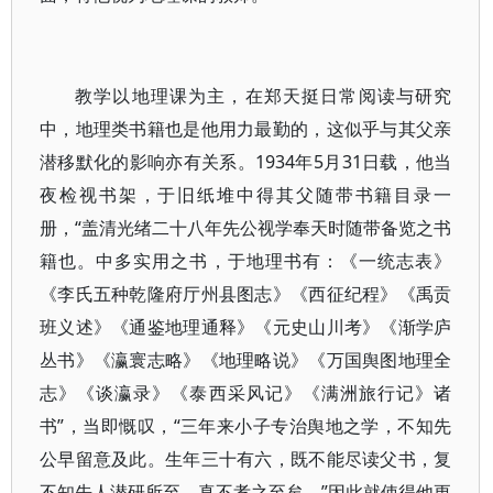
教学以地理课为主，在郑天挺日常阅读与研究
中，地理类书籍也是他用力最勤的，这似乎与其父亲
潜移默化的影响亦有关系。1934年5月31日载，他当
夜检视书架，于旧纸堆中得其父随带书籍目录一
册，“盖清光绪二十八年先公视学奉天时随带备览之书
籍也。中多实用之书，于地理书有：《一统志表》
《李氏五种乾隆府厅州县图志》《西征纪程》《禹贡
班义述》《通鉴地理通释》《元史山川考》《渐学庐
丛书》《瀛寰志略》《地理略说》《万国舆图地理全
志》《谈瀛录》《泰西采风记》《满洲旅行记》诸
书”，当即慨叹，“三年来小子专治舆地之学，不知先
公早留意及此。生年三十有六，既不能尽读父书，复
不知先人潜研所至，真不孝之至矣。”因此就使得他更