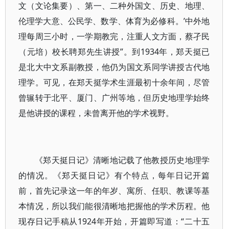
文（文论集要）、第一、二种外国文、历史、地理、
伦理学大意、公民学、数学、体育为必修科。’中外地
理每周三小时，一学期教完，注重人文方面，蔡孑民
（元培）校长聘郑先生讲授”。到1934年，郑天挺已
是北大中文系副教授，他仍为国文系同学讲授古代地
理学。可见，在郑天挺学术生涯最初十余年间，尽管
曾辗转于北平、厦门、广州等地，但历史地理学始终
是他讲授的课程，未曾离开他的学术视野。
《郑天挺日记》清晰地记载了他教授历史地理学
的情况。《郑天挺日记》有个特点，每年日记开篇
前，首先记录这一年的年岁、寓所、任职、教课等基
本情况，所以我们能很清晰地把握他的学术历程。他
现存日记手稿从1924年开始，开篇即写道：“二十五