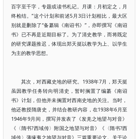
百字至千字，专题或读书札记。月课：月初定之，月
终检结。”这个计划和前述5月3日计划相比，最大区
别就是删除了“备纂辑《南诏书》”，亦即撰写《南诏
书》已不再是近期目标了。为了清史教学，而将既定
的研究课题推迟，体现出郑天挺以教学为上、以学生
为主的教学思想。
其次，对西藏史地的研究。1938年7月，郑天挺
虽因教学任务转向明清史，暂时搁置了编纂《南诏
书》计划，但他并未搁置对西南史地的关注。当时，
他还教授隋唐史，并结合教研内容，在1938年6月至
1946年9月间，撰写并发表了《发羌之地望与对音》
《〈隋书?西域传〉附国之地望与对音》《〈隋书?西
域传〉薄缘夷之地望与对音》三篇重要论文。关于论