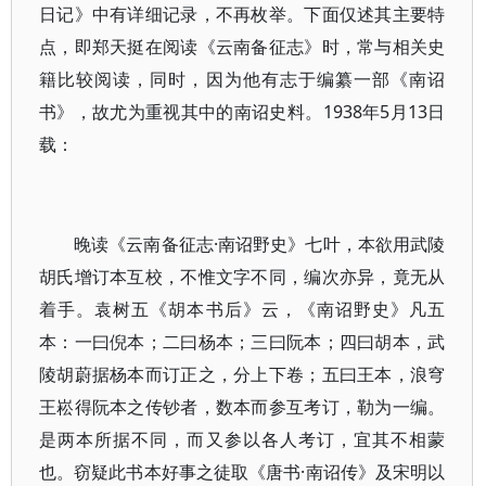
日记》中有详细记录，不再枚举。下面仅述其主要特
点，即郑天挺在阅读《云南备征志》时，常与相关史
籍比较阅读，同时，因为他有志于编纂一部《南诏
书》，故尤为重视其中的南诏史料。1938年5月13日
载：
晚读《云南备征志·南诏野史》七叶，本欲用武陵
胡氏增订本互校，不惟文字不同，编次亦异，竟无从
着手。袁树五《胡本书后》云，《南诏野史》凡五
本：一曰倪本；二曰杨本；三曰阮本；四曰胡本，武
陵胡蔚据杨本而订正之，分上下卷；五曰王本，浪穹
王崧得阮本之传钞者，数本而参互考订，勒为一编。
是两本所据不同，而又参以各人考订，宜其不相蒙
也。窃疑此书本好事之徒取《唐书·南诏传》及宋明以