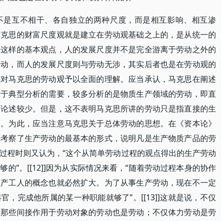
不是互不相干、各自独立的两种尺度，而是相互影响、相互渗
马克思的财富尺度观就是建立在劳动观基础之上的，是从统一的
照这样的基本观点，人的发展尺度并不是完全游离于劳动之外的
劳动，而人的发展尺度则与劳动无涉，其实后者也是在劳动观的
要对马克思的劳动观予以全面的理解。应当承认，马克思在阐述
出于典型分析的需要，较多分析的是物质生产领域的劳动，即直
动论述较少。但是，这不表明马克思所讲的劳动只是指直接的生
容。为此，应当注意马克思关于总体劳动的思想。在《资本论》
先考察了生产劳动的最基本的形式，说明凡是生产物质产品的劳
过程时则又认为，“这个从简单劳动过程的观点得出的生产劳动
的”。[[12]]因为从实际情况来看，“随着劳动过程本身的协作
生产工人的概念也就必然扩大。为了从事生产劳动，现在不一定
，完成他所属的某一种职能就够了”。[[13]]这就是说，不仅
是那些间接作用于劳动对象的劳动也是劳动；不仅体力劳动是劳