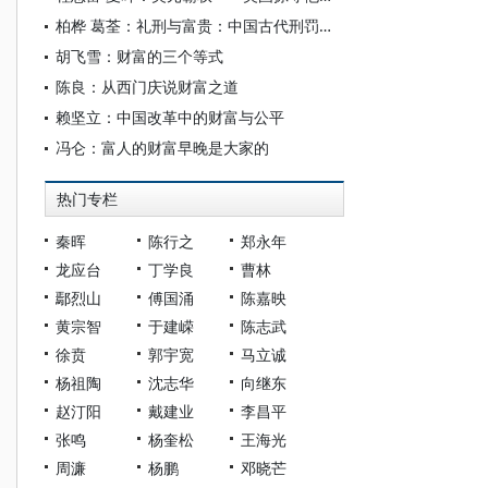
柏桦 葛荃：礼刑与富贵：中国古代刑罚的政治观
胡飞雪：财富的三个等式
陈良：从西门庆说财富之道
赖坚立：中国改革中的财富与公平
冯仑：富人的财富早晚是大家的
热门专栏
秦晖
陈行之
郑永年
龙应台
丁学良
曹林
鄢烈山
傅国涌
陈嘉映
黄宗智
于建嵘
陈志武
徐贲
郭宇宽
马立诚
杨祖陶
沈志华
向继东
赵汀阳
戴建业
李昌平
张鸣
杨奎松
王海光
周濂
杨鹏
邓晓芒