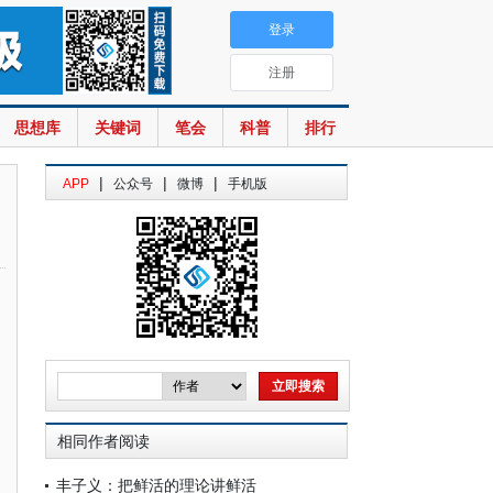
登录
注册
思想库
关键词
笔会
科普
排行
|
|
|
APP
公众号
微博
手机版
相同作者阅读
丰子义：把鲜活的理论讲鲜活