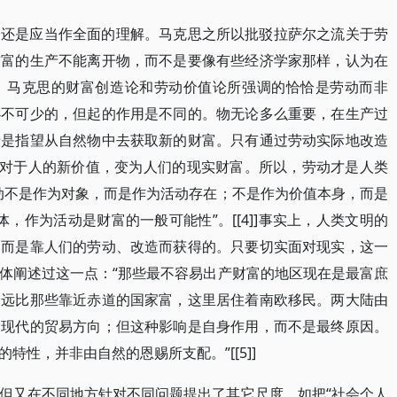
，还是应当作全面的理解。马克思之所以批驳拉萨尔之流关于劳
财富的生产不能离开物，而不是要像有些经济学家那样，认为在
。马克思的财富创造论和劳动价值论所强调的恰恰是劳动而非
必不可少的，但起的作用是不同的。物无论多么重要，在生产过
老是指望从自然物中去获取新的财富。只有通过劳动实际地改造
生对于人的新价值，变为人们的现实财富。所以，劳动才是人类
动不是作为对象，而是作为活动存在；不是作为价值本身，而是
主体，作为活动是财富的一般可能性”。[[4]]事实上，人类文明的
，而是靠人们的劳动、改造而获得的。只要切实面对现实，这一
体阐述过这一点：“那些最不容易出产财富的地区现在是最富庶
家远比那些靠近赤道的国家富，这里居住着南欧移民。两大陆由
了现代的贸易方向；但这种影响是自身作用，而不是最终原因。
性，并非由自然的恩赐所支配。”[[5]]
但又在不同地方针对不同问题提出了其它尺度。如把“社会个人