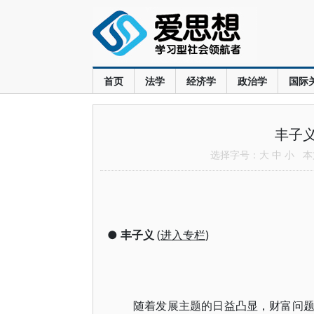
首页
法学
经济学
政治学
国际
丰子
选择字号：
大
中
小
本文
●
丰子义
(
进入专栏
)
随着发展主题的日益凸显，财富问