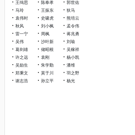
王缉思
陈奉孝
郭世佑
马玲
王振东
狄马
袁伟时
史啸虎
熊培云
秋风
刘小枫
孟令伟
雷一宁
周枫
蒋兆勇
吴伟
沙叶新
刘瑜
葛剑雄
储昭根
吴稼祥
许之远
袁刚
杨小凯
吴励生
朱学勤
潘维
郑秉文
莫于川
羽之野
谢志浩
孙立平
杨光