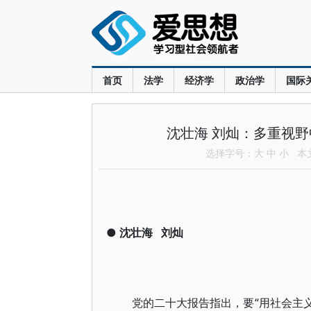
首页
法学
经济学
政治学
国际
沈壮海 刘灿：多重视
选择字号：
大
中
小
本文共
●
沈壮海
刘灿
党的二十大报告指出，要“用社会主