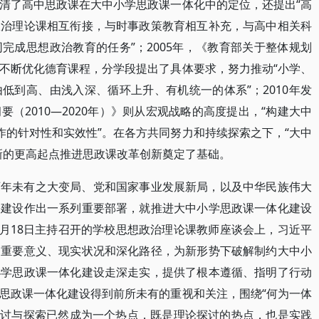
清了高中思政课在大中小学思政课一体化中的定位，还提出“高
政治理论课相互衔接，与时事政策教育相互补充，与高中相关科
完成思想政治教育的任务”；2005年，《教育部关于整体规划
不断优化德育课程，分学段提出了具体要求，努力推动“小学、
低到高、由浅入深、循环上升、有机统一的体系”；2010年发
（2010—2020年）》则从宏观战略的高度提出，“构建大中
作的针对性和实效性”。在各方共同努力和持续探索之下，“大中
新的更高起点推进思政课改革创新奠定了基础。
百年未有之大变局、党和国家事业发展新局，以及中华民族伟大
课建设作出一系列重要部署，就推进大中小学思政课一体化建设
3月18日主持召开的学校思想政治理论课教师座谈会上，习近平
的重要意义、现实状况和深化路径，为新形势下破解制约大中小
小学思政课一体化建设走深走实，提供了根本遵循、指明了行动
思政课一体化建设得到前所未有的重视和关注，围绕“何为一体
的探讨与探索已然成为一个热点，既是理论探讨的热点，也是实践