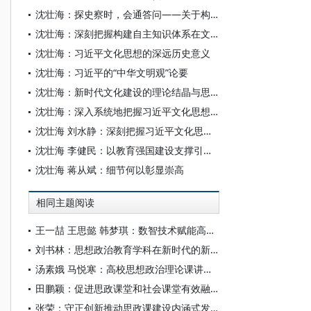
沈壮海：探史察时，会通答问——关于构建中国哲学社会科学自主知识体系的若干思考
沈壮海：深刻把握构建自主知识体系在文化繁荣发展中的基础性意义
沈壮海：习近平文化思想的深远历史意义
沈壮海：习近平的“中华文明观”论要
沈壮海：新时代文化建设的理论结晶与思想引领
沈壮海：深入系统地把握习近平文化思想的主要内容
沈壮海 刘水静：深刻把握习近平文化思想守正创新的精神特质
沈壮海 李健民：以教育强国建设支撑引领中国式现代化
沈壮海 蒋从斌：细节何以彰显崇高
相同主题阅读
王一喆 王思懿 韩梦琪：数智技术赋能高校思政课案例教学的应用图景与路径创新
刘书林：思想政治教育学科在新时代的新发展和创新趋势
汤素娥 马悦寒：高校思想政治理论课讲好新时代伟大变革成功案例的议题设置与教学理路
田鹏颖：促进思政课堂和社会课堂有效融合
张荣：守正创新推动思政课建设内涵式发展的实践路径