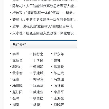
陈铭彬：人工智能时代高校思政课育人能力提升的逻辑与路径
檀传宝：“德育课程一体化”何谓——概念存在的必要与可能
齐鹏飞：中共党史党建学一级学科是新时代思政课建设的重要学科支撑
梁平：课程思政“立德树人”四层级目标论
朱小理：红色基因融入思政课一体化建设的价值意蕴
热门专栏
秦晖
陈行之
郑永年
龙应台
丁学良
曹林
鄢烈山
傅国涌
陈嘉映
黄宗智
于建嵘
陈志武
徐贲
郭宇宽
马立诚
杨祖陶
沈志华
向继东
赵汀阳
戴建业
李昌平
张鸣
杨奎松
王海光
周濂
杨鹏
邓晓芒