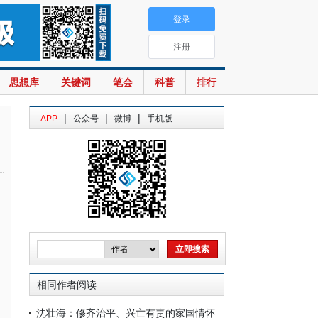
登录
注册
思想库
关键词
笔会
科普
排行
|
|
|
APP
公众号
微博
手机版
相同作者阅读
沈壮海：修齐治平、兴亡有责的家国情怀