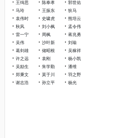
王缉思
陈奉孝
郭世佑
马玲
王振东
狄马
袁伟时
史啸虎
熊培云
秋风
刘小枫
孟令伟
雷一宁
周枫
蒋兆勇
吴伟
沙叶新
刘瑜
葛剑雄
储昭根
吴稼祥
许之远
袁刚
杨小凯
吴励生
朱学勤
潘维
郑秉文
莫于川
羽之野
谢志浩
孙立平
杨光