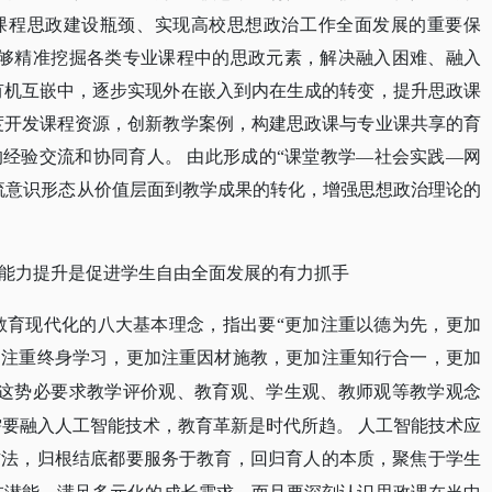
课程思政建设瓶颈、实现高校思想政治工作全面发展的重要保
台能够精准挖掘各类专业课程中的思政元素，解决融入困难、融入
有机互嵌中，逐步实现外在嵌入到内在生成的转变，提升思政课
度开发课程资源，创新教学案例，构建思政课与专业课共享的育
经验交流和协同育人。 由此形成的“课堂教学—社会实践—网
流意识形态从价值层面到教学成果的转化，增强思想政治理论的
能力提升是促进学生自由全面发展的有力抓手
进教育现代化的八大基本理念，指出要“更加注重以德为先，更加
加注重终身学习，更加注重因材施教，更加注重知行合一，更加
这势必要求教学评价观、教育观、学生观、教师观等教学观念
需要融入人工智能技术，教育革新是时代所趋。
人工智能技术应
方法，归根结底都要服务于教育，回归育人的本质，聚焦于学生