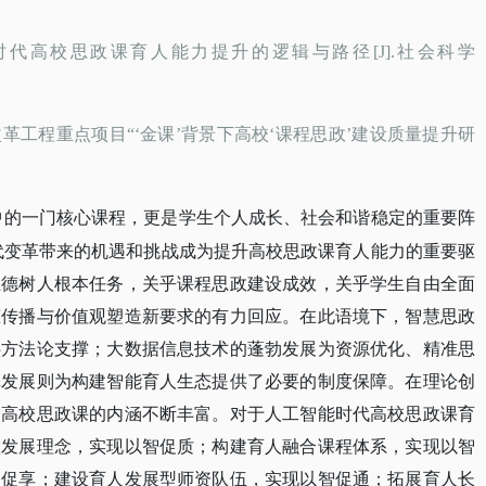
时代高校思政课育人能力提升的逻辑与路径[J].社会科学
改革工程重点项目
“‘金课’背景下高校‘课程思政’建设质量提升研
中的一门核心课程，更是学生个人成长、社会和谐稳定的重要阵
代变革带来的机遇和挑战成为提升高校思政课育人能力的重要驱
立德树人根本任务，关乎课程思政建设成效，关乎学生自由全面
态传播与价值观塑造新要求的有力回应。在此语境下，智慧思政
供方法论支撑；大数据信息技术的蓬勃发展为资源优化、精准思
革发展则为构建智能育人生态提供了必要的制度保障。在理论创
，高校思政课的内涵不断丰富。对于人工智能时代高校思政课育
慧发展理念，实现以智促质；构建育人融合课程体系，实现以智
智促享；建设育人发展型师资队伍，实现以智促通；拓展育人长