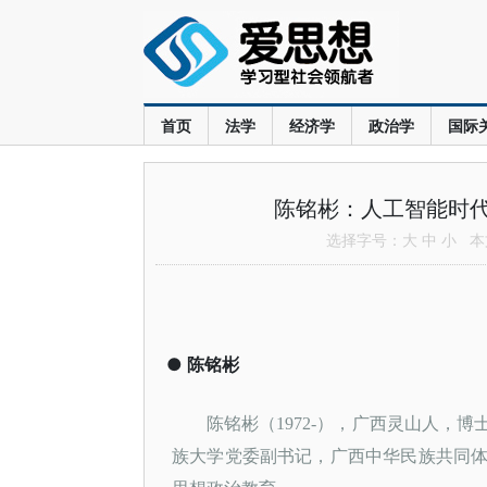
首页
法学
经济学
政治学
国际
陈铭彬：人工智能时
选择字号：
大
中
小
本文
●
陈铭彬
陈铭彬（
1972-），广西灵山人
族大学党委副书记，广西中华民族共同