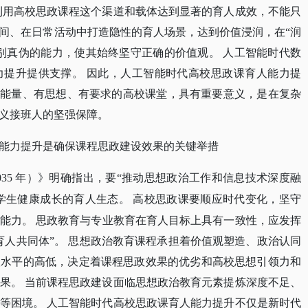
利用高校思政课程这个渠道和载体达到显著的育人成效，不能只
间、在日常活动中打造隐性的育人场景，达到价值浸润，在
“润
别真伪的能力，使其始终坚守正确的价值观。 人工智能时代数
力提升提供支撑。 因此，人工智能时代高校思政课育人能力提
正能量、有思想、有要求的高校课堂，具有重要意义，是在复杂
义接班人的坚强保障。
能力提升是确保课程思政建设效果的关键举措
—2035 年）》明确指出，要“推动思想政治工作和信息技术深度融
学生健康成长的育人生态。
高校思政课要顺应时代变化，坚守
能力。
思政教育与专业教育在育人目标上具有一致性，应发挥
育人共同体”。 思想政治教育课程承担着价值观塑造、政治认同
人水平的高低，决定着课程思政效果的优劣和高校思想引领力和
果。 当前课程思政建设面临思想政治教育元素提炼深度不足、
等困境。 人工智能时代高校思政课育人能力提升不仅是新时代