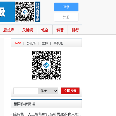
登录
注册
思想库
关键词
笔会
科普
排行
|
|
|
APP
公众号
微博
手机版
相同作者阅读
陈铭彬：人工智能时代高校思政课育人能力提升的逻辑与路径