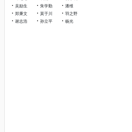
吴励生
朱学勤
潘维
郑秉文
莫于川
羽之野
谢志浩
孙立平
杨光