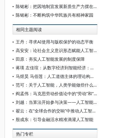
陈铭彬：把因地制宜发展新质生产力摆在更加突出的战略位置
陈铭彬：不断构筑中华民族共有精神家园
相同主题阅读
王丹：寻求AI使用与版权保护的动态平衡
高安安：论社会主义意识形态赋能人工智能大模型“价值对齐”
田原：夯实人工智能发展的制度保障
蒋瑛 左佳瑄：从数字经济到智能经济：中国社会分层的特点与变迁
马煜昊 马佰莲：人工道德主体的理论构设与实践限度
范可：关于人工智能，人类学能做些什么？
阎孟伟：马克思劳动价值论中的“劳动”和“价值”概念
刘越：当算法开始参与决策——人工智能重塑全球治理的底层逻辑
翟云：在“全球合作的交响”中推动人工智能发展
殷成东：引导金融活水精准滴灌人工智能
热门专栏