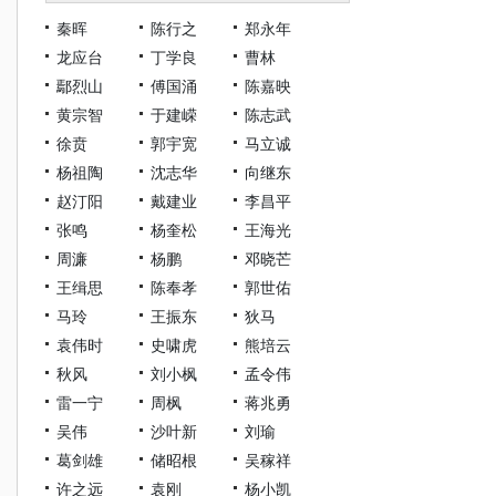
秦晖
陈行之
郑永年
龙应台
丁学良
曹林
鄢烈山
傅国涌
陈嘉映
黄宗智
于建嵘
陈志武
徐贲
郭宇宽
马立诚
杨祖陶
沈志华
向继东
赵汀阳
戴建业
李昌平
张鸣
杨奎松
王海光
周濂
杨鹏
邓晓芒
王缉思
陈奉孝
郭世佑
马玲
王振东
狄马
袁伟时
史啸虎
熊培云
秋风
刘小枫
孟令伟
雷一宁
周枫
蒋兆勇
吴伟
沙叶新
刘瑜
葛剑雄
储昭根
吴稼祥
许之远
袁刚
杨小凯