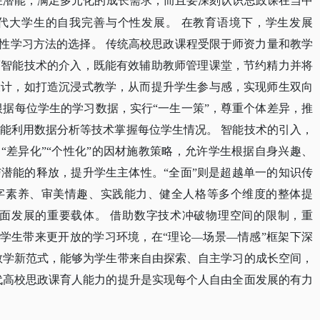
在潜能，满足多元化的成长需求，而且要深刻认识思政课在当中
代大学生的自我完善与个性发展。
在教育语境下，学生发展
主性学习方法的选择。 传统高校思政课程受限于师资力量和教学
而智能技术的介入，既能有效辅助教师管理课堂，节约精力并将
设计，如打造沉浸式教学，从而提升学生参与感，实现师生双向
根据每位学生的学习数据，实行“一生一策”，尊重个体差异，推
能利用数据分析等技术掌握每位学生情况。 智能技术的引入，
“差异化”“个性化”的因材施教策略，允许学生根据自身兴趣、
潜能的释放，提升学生主体性。“全面”则是超越单一的知识传
字素养、审美情趣、实践能力、健全人格等多个维度的整体提
全面发展的重要载体。 借助数字技术冲破物理空间的限制，重
为学生带来更开放的学习环境，在“理论—场景—情感”框架下深
教学新范式，能够为学生带来自由探索、自主学习的成长空间，
代高校思政课育人能力的提升是实现每个人自由全面发展的有力