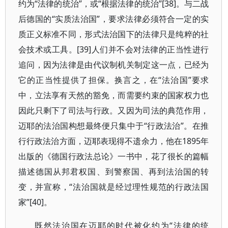
约为“法律的统治”，或“根据法律的统治”[38]。与二战
后德国的“实质法治国”，要求法律必须符合一定的实
质正义标准不同，形式法治国下的法律只是纯粹的社
会技术或工具。[39]人们并不会对法律的正当性进行
追问，因为法律是由代议制机关制定这一点，已经为
它的正当性提供了担保。换言之，在“法治国”要求
中，立法享有天然的豁免，而需要约束的国家权力也
因此只剩下了司法与行政。又因为司法的典范作用，
迈耶的法治国构想最终便只集中于“行政法治”。在推
行行政法治方面，迈耶表现得不遗余力，他在1895年
出版的《德国行政法总论》一书中，花了很长的篇幅
描述德国从邦君权国、到警察国、再到法治国的转
变，并宣称，“法治国就是经过理性规范的行政法国
家”[40]。
既然法治国在迈耶的时代被化约为“法律的统