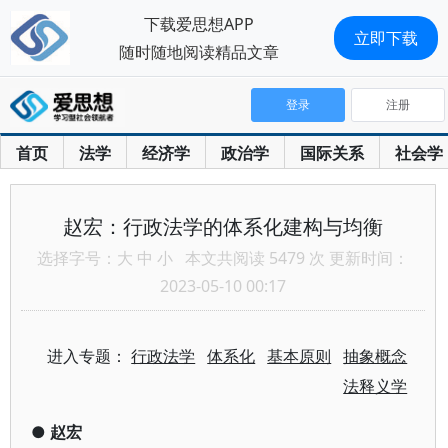
下载爱思想APP
立即下载
随时随地阅读精品文章
登录
注册
首页
法学
经济学
政治学
国际关系
社会学
赵宏：行政法学的体系化建构与均衡
选择字号：
大
中
小
本文共阅读 5479 次 更新时间：
2023-05-10 00:17
进入专题：
行政法学
体系化
基本原则
抽象概念
法释义学
●
赵宏