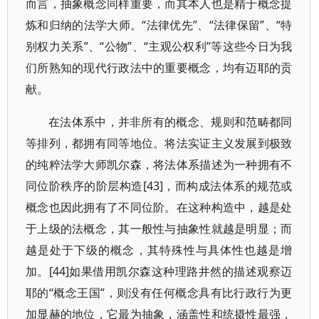
而言，抽象概念同样重要，而其本人也是精于概念提
炼和归纳的法学大师。“法律优先”、“法律保留”、“特
别权力关系”、“公物”、“主观公权利”等这些今日为我
们所熟知的现代行政法中的重要概念，均有迈耶的贡
献。
在法体系中，并非所有的概念、规则和范畴都同
等排列，都拥有同等地位。将法实证主义发展到极致
的纯粹法学大师凯尔森，将法体系描述为一种拥有不
同位阶秩序的阶层构造[43]，而构成法体系的规范或
概念也因此拥有了不同位阶。在这种构造中，越是处
于上级的法概念，其一般性与抽象性就越是明显；而
越是处于下级的概念，其特殊性与具体性也越是增
加。[44]如果借用凯尔森这种理路井然的描述观察迈
耶的“概念王国”，则没有任何概念具有比行政行为更
加显赫的地位，它最为抽象，涵盖性和统摄性最强，