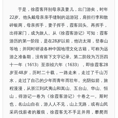
于是，徐霞客拜别母亲及妻儿，出门游矣，时年
22岁。他头戴母亲亲手缝制的远游冠，肩担行李和散
碎银两，母亲挥手，妻子挥手，霞客回头、再挥手，
出得家门，成为旅人。从《徐霞客游记》可知：霞客
游历的第一阶段，是在28岁以前，他访太湖，登泰山
等地；并同时研读各种中国地理文化古籍，可称为远
游之准备期，没有留下文字记录。第二阶段为万历四
十一年（1613）至崇祯六年（1633），即徐霞客28
岁至48岁，历时二十载，一路走来，走过了千山万
水，走过了自己的少年而青年而壮年。光阴似箭，旅
程漫漫，从浙江到武夷山和嵩山、五台山、华山、恒
山，得游记一卷为《徐霞客游记》十卷之一。斯时
也，名山山自在，游人人不见，山上无路，或有山民
采药伐薪者的履痕，徐霞客无不手足并用，攀爬而