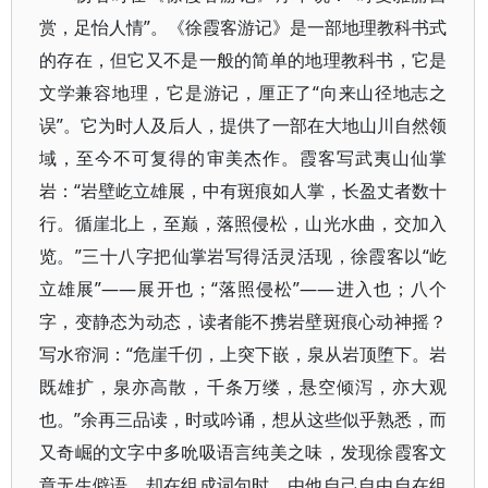
赏，足怡人情”。《徐霞客游记》是一部地理教科书式
的存在，但它又不是一般的简单的地理教科书，它是
文学兼容地理，它是游记，厘正了“向来山径地志之
误”。它为时人及后人，提供了一部在大地山川自然领
域，至今不可复得的审美杰作。霞客写武夷山仙掌
岩：“岩壁屹立雄展，中有斑痕如人掌，长盈丈者数十
行。循崖北上，至巅，落照侵松，山光水曲，交加入
览。”三十八字把仙掌岩写得活灵活现，徐霞客以“屹
立雄展”——展开也；“落照侵松”——进入也；八个
字，变静态为动态，读者能不携岩壁斑痕心动神摇？
写水帘洞：“危崖千仞，上突下嵌，泉从岩顶堕下。岩
既雄扩，泉亦高散，千条万缕，悬空倾泻，亦大观
也。”余再三品读，时或吟诵，想从这些似乎熟悉，而
又奇崛的文字中多吮吸语言纯美之味，发现徐霞客文
章无生僻语，却在组成词句时，由他自己自由自在组