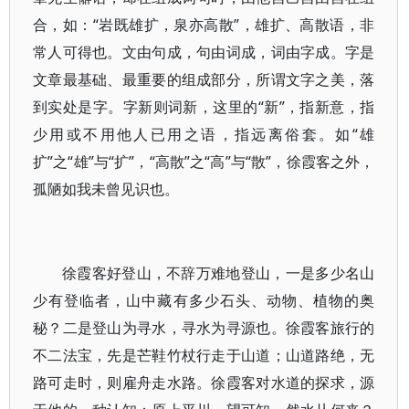
合，如：“岩既雄扩，泉亦高散”，雄扩、高散语，非
常人可得也。文由句成，句由词成，词由字成。字是
文章最基础、最重要的组成部分，所谓文字之美，落
到实处是字。字新则词新，这里的“新”，指新意，指
少用或不用他人已用之语，指远离俗套。如“雄
扩”之“雄”与“扩”，“高散”之“高”与“散”，徐霞客之外，
孤陋如我未曾见识也。
徐霞客好登山，不辞万难地登山，一是多少名山
少有登临者，山中藏有多少石头、动物、植物的奥
秘？二是登山为寻水，寻水为寻源也。徐霞客旅行的
不二法宝，先是芒鞋竹杖行走于山道；山道路绝，无
路可走时，则雇舟走水路。徐霞客对水道的探求，源