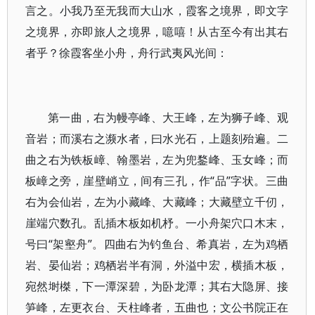
言之。小我乃至无我而大山水，霞客之境界，即文字
之境界，亦即旅人之境界，噫嘻！从古至今有出其右
者乎？徐霞客坐小舟，舟行武夷风光间：
第一曲，右为幔亭峰、大王峰，左为狮子峰、观
音岩；而溪右之濒水者，曰水光石，上题刻殆遍。二
曲之右为铁板嶂、翰墨岩，左为兜鍪峰、玉女峰；而
板嶂之旁，崖壁峭立，间有三孔，作“品”字状。三曲
右为会仙岩，左为小藏峰、大藏峰；大藏壁立千仞，
崖端穴数孔。乱插木板如机杼。一小舟架穴口木末，
号曰“架壑舟”。四曲右为钓鱼台、希真岩，左为鸡栖
岩、晏仙岩；鸡栖岩半有洞，外溢中宏，横插木板，
宛然埘榤，下一潭深碧，为卧龙潭；其右大隐屏、接
笋峰，左更衣台、天柱峰者，五曲也；文公书院正在