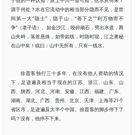
于他的一种认知：原上平川一望可知，然水从何来？
源于何处？水在它流动中的相当部分隐而不见，是世
间第一大“隐士”，隐于山，“善下之”“利万物而不
争”（老子语）。如金沙江，咬碎顽石，劈出水道，两
山夹峙，落差悬殊，如带如线，时隐时现，江之奥秘
在山中矣！或曰：山中无所有，只有一线水。
徐霞客独行三十多年，在没有他人资助的情况
下，足迹遍及相当于现在的江苏、浙江、山东、山
西、陕西、河北、河南、安徽、江西、福建、广东、
湖南、湖北、广西、贵州、北京、天津、上海等21个
省区市，足迹遍及大半个中国。徐霞客的脚步停下了
吗？没有，他停不下来。