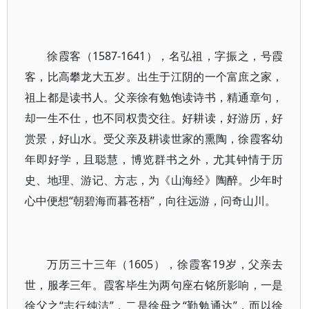
徐霞客（1587-1641），名弘祖，字振之，号霞
客，比高攀龙大五岁。出生于江阴的一个富庶之家，
祖上都是读书人。父亲徐有勉饱读诗书，精通章句，
却一生不仕，也不同权贵交往。好耕读，好游历，好
赏景，好山水。受父亲及耕读世家的熏陶，徐霞客幼
年即好学，且聪慧，博览群书之外，尤其钟情于历
史、地理、游记、方志，为《山海经》陶醉。少年时
心中便想“朝碧海而暮苍梧”，向往远游，问奇山川。
万历三十三年（1605），徐霞客19岁，父亲去
世，服孝三年。霞客毕生为两句座右铭所影响，一是
徐父之“志行纯洁”，二是徐母之“勤勉通达”，而以徐