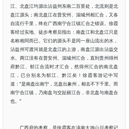
江、北盘江均源出沾益州东南二百里处，北流则是北
盘江源头；南北盘江在普安州、泅城州相汇合，又各
自流行千里，终在广西南宁合江镇汇合之错误。徐霞
客经过实地、徒步考察后指出：南盘江和北盘江只是
名称相同而已。它们的源头不是同一座山流出的水，
沾益州可渡河就是北盘江的上游，南盘江源出沾益交
水。两江没有在普安州、泅城州汇合，直到贵州得州
府黔江、郁江合流时才汇合，然得州汇合的南北盘
江，已分别名为郁江、黔江矣！徐霞客游记中写
道：“是南盘出南宁，北盘出象州，相去不下千里。而
南宁合江镇，乃南盘与交趾丽江合，非北盘与南盘合
也。”
广西府的考察，是徐霞客在滇南大地山川考察记