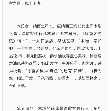
室之丽，拟于王者。
木氏者，纳西土司也。应纳西王第13代土司木增
之邀，徐霞客住解脱林藏经阁右厢房。《徐霞客游
记》谓：“二十九日晨起，早饭甚早。”木增，字长
卿，一字生白，号岳华。他亲往陪同，并以“大肴八十
品”款待，有龙眼荔枝、酥饼油线等点心美味。徐霞客
对油线甚为讶异：“细若发丝，中缠松子，肉为片，甚
为松脆。”徐霞客称为“奇点”的还有“发糖”，“白糖为
丝，细过于发，千条万线，合揉为一，以细面拌之，
合而不腻。”
笔者猜想：木增的筵席是徐霞客独行三十多年