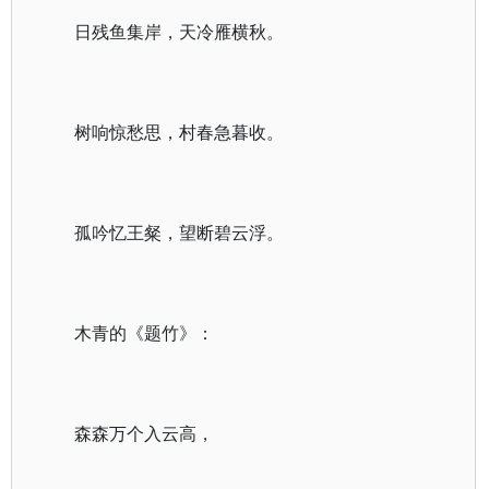
日残鱼集岸，天冷雁横秋。
树响惊愁思，村春急暮收。
孤吟忆王粲，望断碧云浮。
木青的《题竹》：
森森万个入云高，