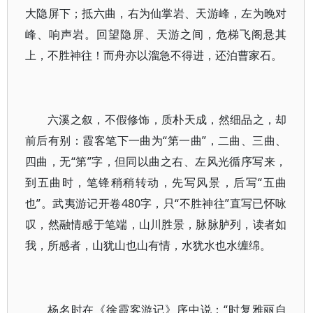
大隐屏下；抵六曲，右为仙掌岩、天游峰，左为晚对
峰、响声岩。回望隐屏、天游之间，危梯飞阁悬其
上，不胜神往！而舟亦以溜急不得进，还泊曹家石。
六溪之叙，不假修饰，质朴天成，然细品之，却
前后有别：霞客笔下一曲为“第一曲”，二曲、三曲、
四曲，无“第”字，但同以曲之右、左风光循序写来，
到五曲时，笔锋稍稍转动，先写风景，后写“五曲
也”。武夷游记开卷480字，只“不胜神往”直写已怀咏
叹，然融情感于笔端，山川胜景，脉脉胪列，读者如
我，所感者，山犹山也山有情，水犹水也水缠绵。
杨名时在《徐霞客游记》序中说：“时复雅丽自