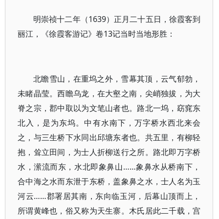
明崇祯十二年（1639）正月二十五日，徐霞客到
丽江，《徐霞客游记》卷13记当时当地形胜：
北瞻雪山，在重坞之外，雪幕其顶，云气郁勃，
未睹晶莹。西瞻乌龙，在大壑之南，尖峭独拔，为大
脊之宗，郡中取以为文笔山者也。路北一坞，窈窕东
北入，是为东坞。中有水南下，万字桥水西北来会
之，与三生桥下水同出邱塘东者也。共五里，有柳轻
抱，耸立田间，为士人折柳送行之所。路北即万字桥
水，潆流而东，水北即象鼻山……象鼻水从桥南下，
合中海之水而东泄于东桥，盖象鼻之水，士人名为玉
河云……郡署居其南，东向临玉河，后幕山顶而上，
所谓黄峰也，俗又称为天生寨。木氏居此二千载，宫