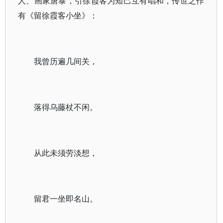
人、画家唐泰，引徐霞客为知己互有唱和，传世之作
有《留徐霞客小坐》：
我曾历遍几间关，
落得乌藤杖不闲。
从此未须劳淡想，
留君一坐即名山。