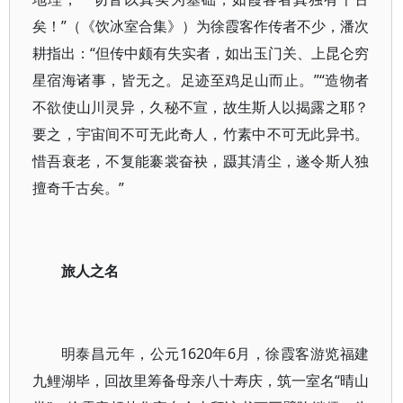
矣！”（《饮冰室合集》）为徐霞客作传者不少，潘次
耕指出：“但传中颇有失实者，如出玉门关、上昆仑穷
星宿海诸事，皆无之。足迹至鸡足山而止。”“造物者
不欲使山川灵异，久秘不宣，故生斯人以揭露之耶？
要之，宇宙间不可无此奇人，竹素中不可无此异书。
惜吾衰老，不复能褰裳奋袂，蹑其清尘，遂令斯人独
擅奇千古矣。”
旅人之名
明泰昌元年，公元1620年6月，徐霞客游览福建
九鲤湖毕，回故里筹备母亲八十寿庆，筑一室名“晴山