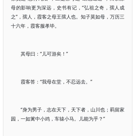
母的影响更为深远，史书有记，“弘祖之奇，孺人成
之”，孺人，霞客之母王孺人也。知子莫如母，万历三
十六年，霞客服孝毕。
其母曰：“儿可游矣！”
霞客答：“我母在堂，不忍远去。”
“身为男子，志在天下，天下者，山川也；羁留家
园，一如篱中小鸡，车辕小马。儿能为乎？”