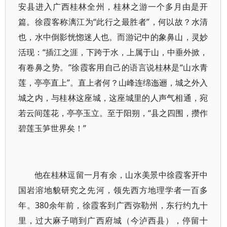
安县进入广西桂林全州，桂林之游一个多月由是开
篇。徐霞客称漓江为“此行之最胜者”，何以故？水清
也，水中倒影恍惚迷人也。而游记中的象鼻山，灵妙
活现：“插江之涯，下跨于水，上属于山，中垂外掀，
有卷鼻之势。”徐霞客用自己的语言说桂林是“山水青
莲，亭亭直上”。直上者何？山峰连绵迤逦，城之外入
城之内，与桂林这座城，这座城里的人声气相通，宛
若云间莲花，亭亭玉立。至于阳朔，“县之四围，攒作
碧莲玉笋世界矣！”
他在桂林逗留一月有余，山水美景中徐霞客开中
国岩溶地貌研究之先河，领先西方地理学者一百多
年。380余年前，徐霞客到广西弥勒州，东行约九十
里，过大麻子哨到广西府城（今泸西县），停留十