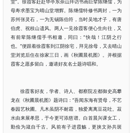
堂”。徐霞客赶赴华亭东佘山拜访书画巨擘陈继儒，为
母寿求墨宝为晴山堂增辉。陈继儒特修书两封，一为
苏州张灵石，一为无锡陈伯符，当时吴地才子，有唐
伯虎、祝枝山遗风。两人一见徐霞客便心生向往，又
有前辈陈继儒手书相邀，同曰：“快哉！江阴之行
也。”便跟着徐霞客到江阴徐宅，拜见徐母，又去晴山
堂浏览后住在徐家三日，画《秋圃晨机图》。并根据
霞客之愿多留白，邀请好友名士题诗唱和。
徐霞客好友，学者、诗人、都察院左都御史高攀
龙在《秋圃晨机图》题诗曰：“吾闻东海有贤母，不艺
春园艺秋圃。凡木虽阴不耐霜，独爱离离豆花吐。菽
水由来展孝思，于今更可添慈谱。白首晨兴课女工，
勤俭为箴自千古。风前有子进霞觞，更挟文孙共斑