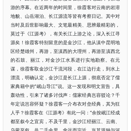
游的序幕。在近两年的时间里，徐霞客对云南的岩溶
地貌、山岳湖泊、长江源流等皆有考察日记。其中对
当时及后世影响最大、文笔最精美、思辨最精彩的，
莫过于《江源考》，有关长江上游之论，深入长江寻
源矣！徐霞客特别留意的是金沙江，他从滇中昆明地
区经楚雄州，再游，至滇西的大理州，再游至滇西北
的石鼓、丽江，对金沙江水系进行实地勘察。在元
谋，徐霞客取金沙江干流河段，在江边行走，到水上
漂流，明确认定，金沙江是长江上源，彻底否定了儒
家典籍中的“岷山导江”说。这一发现和明文宣告，具
轰动性，引来了诸多讨伐声：儒家经典岂容驳论？千
年定说岂容怀疑？徐霞客一介布衣对垒经典，其为狂
人乎？徐霞客在《江源考》有此一问：“余按岷江经成
都至叙今之宜宾，不及千里，金沙江经丽江、云南、
乌蒙至叙，共二千余里，舍远而宗近，岂其源独与河