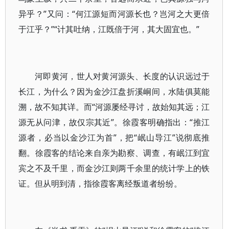
异乎？”又问：“何江源短而河源长也？岂河之大更倍
于江乎？”“计其吐纳，江既倍于河，其大固宜也。”
河即黄河，世人对黄河源头、长度的认识远过于
长江，为什么？因为金沙江盘折溪峒间，水陆俱莫能
溯，故不知其详。而“河源屡经寻讨，故始知其远；江
源无从问津，故仅宗其近”。徐霞客明确指出：“推江
源者，必当以金沙江为首”，把“岷山导江”说彻底推
翻。徐霞客的结论来自亲为勘察、调查，有岷江到宜
宾之不及千里，而金沙江则两千余里的统计学上的铁
证。但从明到清，指徐霞客离经叛道者纷纷。