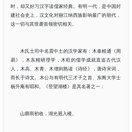
时，却又好习汉字读儒家经典。有明一代，是中国封
建社会史上，汉文化对丽江纳西族影响最广的朝代，
这一切与其世袭首领密切相关。
木氏土司中名震中土的汉学家有：木泰精通《周
易》，木东精研理学，木旺的儒学成就直追古代汉
人，木高、木青、木增则熟读《诗经》，唐诗宋词，
而长于诗文。木公与有明代三才子之首、东阁大学士
杨升庵有唱和。《登望湖楼》是其名著之一：
山廓雨初收，湖光迥入楼。