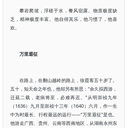
攀岩爬坡，浮槎于水，餐风宿露。物质极度缺
乏，精神极度丰富。他自得其乐，他习惯了，他喜
欢。
万里遐征
在路上，在翻山越岭的路上，徐霞客五十岁了。
五十，知天命之年也，他却另有所思：“余久拟西游，
迁延二载，老病将至，必难再迟。”从明崇祯九年
（1636）九月至崇祯十三年（1640）六月，作一生
中为时最长、行程最远的远行——“万里遐征”是也。
他游走广西、贵州、云南等西南地区，从湖南永州东