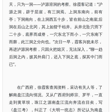
天，只为一洞——泸源溶洞的考察。徐霞客记道：“沪
源之洞，辟于层崖，有三洞焉。上洞东南向，前有
亭；下洞南向，在上洞西五十步，皆在前山之南崖;后
洞在后山之北冈，其上如眢干枯井。从井北坠穴而下
二十步，底界而成脊，一穴东北下而小，一穴东南下
而廓，此三洞之分向也。”次日一早，霞客兴犹未尽，
再进泸源洞考察，只因火把熄灭，无法深入，“聊一趋
后洞之内，披其外扃门，还入下洞之底，探其中门而
已”。
在广西府，徐霞客查阅资料，采访有关人等，了
解南盘江流向情况。又从广西府到师宗、罗平，一直
走到黄草坝，珠江之源南盘江流向奔流在目矣，写
《盘江考》，纠正了《大明一统志》所记认为南盘