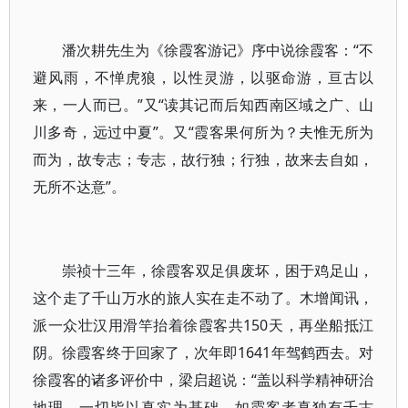
潘次耕先生为《徐霞客游记》序中说徐霞客：“不
避风雨，不惮虎狼，以性灵游，以驱命游，亘古以
来，一人而已。”又“读其记而后知西南区域之广、山
川多奇，远过中夏”。又“霞客果何所为？夫惟无所为
而为，故专志；专志，故行独；行独，故来去自如，
无所不达意”。
崇祯十三年，徐霞客双足俱废坏，困于鸡足山，
这个走了千山万水的旅人实在走不动了。木增闻讯，
派一众壮汉用滑竿抬着徐霞客共150天，再坐船抵江
阴。徐霞客终于回家了，次年即1641年驾鹤西去。对
徐霞客的诸多评价中，梁启超说：“盖以科学精神研治
地理，一切皆以真实为基础，如霞客者真独有千古