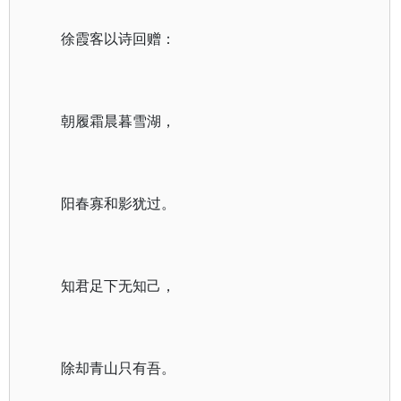
徐霞客以诗回赠：
朝履霜晨暮雪湖，
阳春寡和影犹过。
知君足下无知己，
除却青山只有吾。