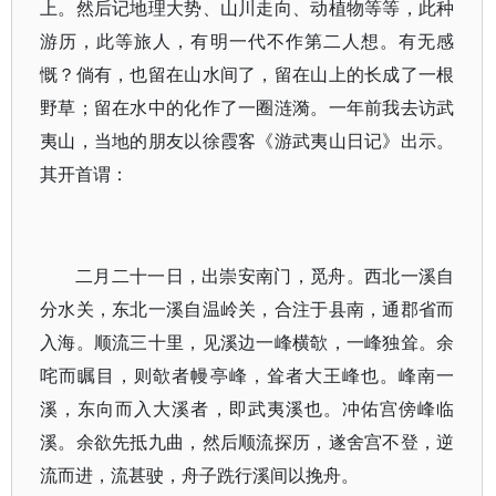
上。然后记地理大势、山川走向、动植物等等，此种
游历，此等旅人，有明一代不作第二人想。有无感
慨？倘有，也留在山水间了，留在山上的长成了一根
野草；留在水中的化作了一圈涟漪。一年前我去访武
夷山，当地的朋友以徐霞客《游武夷山日记》出示。
其开首谓：
二月二十一日，出崇安南门，觅舟。西北一溪自
分水关，东北一溪自温岭关，合注于县南，通郡省而
入海。顺流三十里，见溪边一峰横欹，一峰独耸。余
咤而瞩目，则欹者幔亭峰，耸者大王峰也。峰南一
溪，东向而入大溪者，即武夷溪也。冲佑宫傍峰临
溪。余欲先抵九曲，然后顺流探历，遂舍宫不登，逆
流而进，流甚驶，舟子跣行溪间以挽舟。