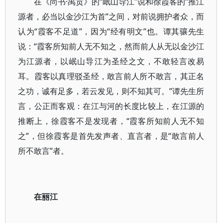
在《尚书·禹贡》的“岷山导江”说和徐霞客的“推江
源者，必当以金沙江为首”之间，对前说拥护者众，而
认为“霞客不足道”，因为“经有明文”也。谭其骧先生
说：“霞客所知前人无不知之，然而前人从无以金沙江
为江源者，以岷山导江为圣经之文，不敢轻言改易
耳。霞客以真理驳圣经，敢言前人所不敢言，其正名
之功，诚有足多，若云发见，则不知其可。”谭先生所
言，公正而客观：在江与河的长度比较上，在江源的
推断上，徐霞客不是发现者，“霞客所知前人无不知
之”，但徐霞客是首先发声者、直言者，是“敢言前人
所不敢言”者。
在丽江