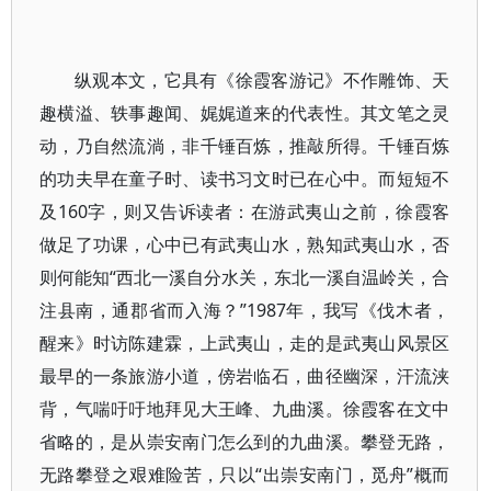
纵观本文，它具有《徐霞客游记》不作雕饰、天
趣横溢、轶事趣闻、娓娓道来的代表性。其文笔之灵
动，乃自然流淌，非千锤百炼，推敲所得。千锤百炼
的功夫早在童子时、读书习文时已在心中。而短短不
及160字，则又告诉读者：在游武夷山之前，徐霞客
做足了功课，心中已有武夷山水，熟知武夷山水，否
则何能知“西北一溪自分水关，东北一溪自温岭关，合
注县南，通郡省而入海？”1987年，我写《伐木者，
醒来》时访陈建霖，上武夷山，走的是武夷山风景区
最早的一条旅游小道，傍岩临石，曲径幽深，汗流浃
背，气喘吁吁地拜见大王峰、九曲溪。徐霞客在文中
省略的，是从崇安南门怎么到的九曲溪。攀登无路，
无路攀登之艰难险苦，只以“出崇安南门，觅舟”概而