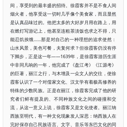
间，享受到的最丰盛的招待。徐霞客并不是不食人间
烟火者，他享受这一切时几乎像个美食家，而且显然
是认真品味过的。他把太多的大好岁月用在路上，用
在燃灯写游记上，他甚至连粗茶淡饭也求之不得，只
能忍饥挨饿……那是对自己的一种理想的追求使然：
山水风景，美色可餐，夫复何求？但徐霞客仍没有停
下脚步，正是这一年——1639年，是徐霞客游历生涯
中非同凡响的一年，他完成了《盘江考》《江源考》
的巨著，丽江之行，与木增及一众文人的交往，使徐
霞客认识了一个对儒家文化、汉文学有着极高修养的
特殊的少数民族。正是在丽江，徐霞客完成了他的研
究者们鲜有提及的、不同种族文化之间的碰撞和交
流，从这一意义上说，徐霞客又是文化使者。丽江纳
西族至明代，有一种文化现象发人深思：纳西族人在
完好保存自己民族语言、文字、音乐等东巴文化的同