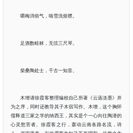
嚼梅消俗气，啮雪洗烦襟。
足酒数畦秫，无弦三尺琴。
柴桑陶处士，千古一知音。
木增请徐霞客整理编校自己所著《云薖淡墨》并
为之序，同时还教导其子木宿写作。木增，这个胸怀
儒释道三家之学的纳西王，其实是个一心向往陶潜的
心灵愁苦者。徐霞客之行，轰动云南各路名流，诗