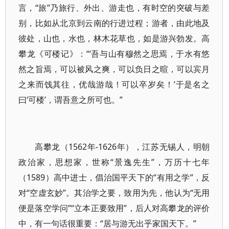
言，“旅”乃旅行、外出、游走也，有时空的突破与差
别，比如从北京到云南的行进过程；游者，由此地及
彼处，山也，水也，林木花草也，如是游兴勃发。高
攀龙《可楼记》：“‘吾与山有穆然之思焉，于水有悠
然之旨焉，可以被风之爽，可以负日之暄，可以宾月
之来而饯其往，优哉游哉！可以卒岁矣！’于是名之
曰‘可楼’，谓吾意之所可也。”
高攀龙（1562年-1626年），江苏无锡人，明朝
政治家，思想家，世称“景逸先生”，万历十七年
（1589）高中进士，倡治国平天下的“有用之学”，反
对“空虚玄妙”。其治学之要，致用为先，他认为“无用
便是落空学问”“立本正要致用”，后人对高攀龙的评价
中，有一句话很重要：“居与游无出乎家国天下。”