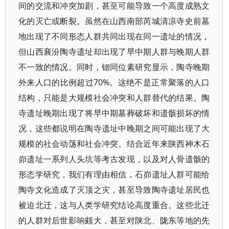
间的交流和冲突加剧，甚至可能导致一个高度成熟文
化的灭亡或断裂。虽然在山西南部芮城清凉寺史前墓
地出现了不同形态人群共同出现在同一遗址的情况，
但山西襄汾陶寺遗址却出现了早中期人群与晚期人群
不一致的情况。同时，锶同位素研究显示，陶寺晚期
外来人口的比例超过70%。这绝不是正常聚落的人口
结构，只能是大规模社会冲突和人群替代的结果。陶
寺遗址晚期出现了将早中期墓葬破坏和遗骸损坏的情
况，这些都说明在陶寺遗址中晚期之间可能出现了大
规模的社会动荡和社会冲突。结合近年来陕西神木石
峁遗址一系列人头坑等考古发现，以及对人骨遗骸的
形态学研究，我们有理由相信，石峁遗址人群可能给
陶寺文化造成了灭顶之灾，甚至导致陶寺遗址居民也
被迫北迁，这与人类学研究结论高度重合。这些北迁
的人群对后世影响颇大，甚至对陕北、陇东等地的先