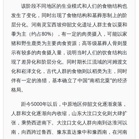
该阶段不同地区的生业模式和人们的食物结构也
发生了变化，同时出现了食物结构和墓葬形制上的阶
层分化。河南灵宝西坡仰韶文化遗址人群主食以粟和
黍为主（约占80%），有一定的肉类摄入，可能以家
猪和野生鹿类为主要肉食资源；高等级墓葬人骨则显
示有较多的肉食摄入量，说明当时人们的饮食结构出
现了差异化和阶层分化。同时期长江流域的河姆渡文
化和崧泽文化，古代人群的食物则以稻类为主，同时
伴有一定的渔猎，基本确立了中国“南稻北粟”的经济
格局。
距今5000年以后，中原地区仰韶文化逐渐衰落，
人群和文化逐渐向内收缩，山东大汶口文化则大肆扩
张，乘势西进南下。大汶口文化人群向南到达淮河以
南，向西跨过鲁西、豫东直达豫中和豫西南，在河南