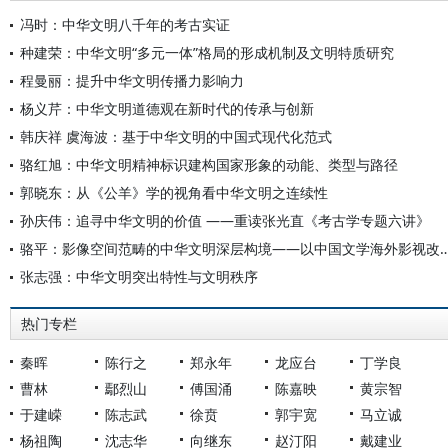
冯时：中华文明八千年的考古实证
种建荣：中华文明“多元一体”格局的形成机制及文明特质研究
程曼丽：提升中华文明传播力影响力
杨义芹：中华文明道德观在新时代的传承与创新
韩庆祥 虞海波：基于中华文明的中国式现代化范式
骆红旭：中华文明精神标识建构国家形象的动能、类型与路径
郭晓东：从《公羊》学的视角看中华文明之连续性
孙庆伟：追寻中华文明的价值 ——重读张光直《考古学专题六讲》
骆平：影像空间范畴的中华文明深层构境——以中国文
张志强：中华文明突出特性与文明秩序
热门专栏
秦晖
陈行之
郑永年
龙应台
丁学良
曹林
鄢烈山
傅国涌
陈嘉映
黄宗智
于建嵘
陈志武
徐贲
郭宇宽
马立诚
杨祖陶
沈志华
向继东
赵汀阳
戴建业