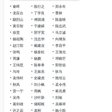
秦晖
陈行之
郑永年
龙应台
丁学良
曹林
鄢烈山
傅国涌
陈嘉映
黄宗智
于建嵘
陈志武
徐贲
郭宇宽
马立诚
杨祖陶
沈志华
向继东
赵汀阳
戴建业
李昌平
张鸣
杨奎松
王海光
周濂
杨鹏
邓晓芒
王缉思
陈奉孝
郭世佑
马玲
王振东
狄马
袁伟时
史啸虎
熊培云
秋风
刘小枫
孟令伟
雷一宁
周枫
蒋兆勇
吴伟
沙叶新
刘瑜
葛剑雄
储昭根
吴稼祥
许之远
袁刚
杨小凯