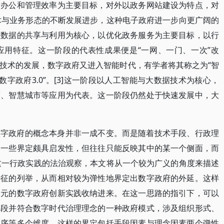
升办公和管理效率为主要目标，对外以政务网站建设为特点，对
技术与业务形态的不断发展进步，这种电子政府进一步向更广阔的
以数据的共享与利用为核心，以优化政务服务为主要目标，以行
应用特征。这一阶段的代表性成果便是“一网、一门、一次”改
技术的发展，数字政府又进入智能时代，有学者将其称之为“智
是“数字政府3.0”。[3]这一阶段以人工智能与大数据技术为核心，
策、智慧城市等应用为代表。这一阶段仍然处于快速发展中，大
数字政府的概念本身并非一成不变。而是随着技术手段、行政理
的一些界定颇具启发性，但往往只能反映其中的某一个侧面，而
府这一行政实践的法治观察，本文将从一个较为广义的角度来描述
特征的列举，从而相对较为弹性地界定出数字政府的外延。这样
多元的数字政府创新实践收纳进来。在这一思路的指引下，可以
手段并符合数字时代治理理念的一种政府模式，涉及组织形式、
程序等多个维度。这样的界定包括手段因素与理念因素两个弹性