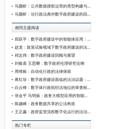
马颜昕：公共数据授权运营的类型构建与制度展开
马颜昕：论行政法典对数字政府建设的回应
相同主题阅读
郑跃平：数字政府建设中的智能体应用：技术演进、风险分析与治理路径
赵龙：政策试验视域下数字政府建设的法治化图景
祁志伟：数字政府建设回顾与展望
刘银喜 王思卿：数字政府伦理研究论纲
周维栋：自动化行政的法律保留
蒋红珍：数字政府建设面临的法治议题：以判例为观察视角
白云锋：数字体行政组织法地位的审查框架
张会平 马明振：政务大模型应用的智能鸿沟与风险应对
陈越峰：政务数据共享的公法构造
王正鑫：政府监管流程数字化运行的法治建构
热门专栏