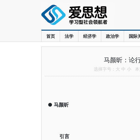
首页
法学
经济学
政治学
国际
马颜昕：论
选择字号：
大
中
小
本文
●
马颜昕
引言