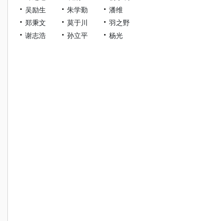
吴励生
朱学勤
潘维
郑秉文
莫于川
羽之野
谢志浩
孙立平
杨光