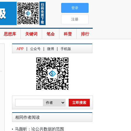
登录
注册
思想库
关键词
笔会
科普
排行
|
|
|
APP
公众号
微博
手机版
相同作者阅读
马颜昕：论公共数据的范围