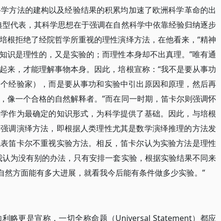
科学方法的建构以及经验结果的积累均加速了欧洲科学革命的出
典型代表，其科学思想在于强调在自然科学中依靠经验归纳逐步
培根拒绝了经院哲学所重视的理性演绎方法，在他看来，“精神
知识是理性的，又是实验的；而理性本身却不出真理。”唯有通
起来，才能理解事物本身。因此，培根宣称：“我不是要从事功
一个经验家），而是要从事功和实验中引出原因和原理，然后再
，像一个合格的自然解释者。”而在同一时期，笛卡尔则强调怀
数学作为最确定的知识形式，为科学提供了基础。因此，与培根
为强调演绎方法，即根据人类理性尤其是数学演绎推理的方法发
代表笛卡尔不重视实验方法。相反，笛卡尔认为实验方法是理性
我认为没有别的办法，只有安排一套实验，根据实验结果不同来
识自然方面能有多大进展，就看我今后能有条件做多少实验。”
是宣称，一切全称命题（Universal Statement）都应