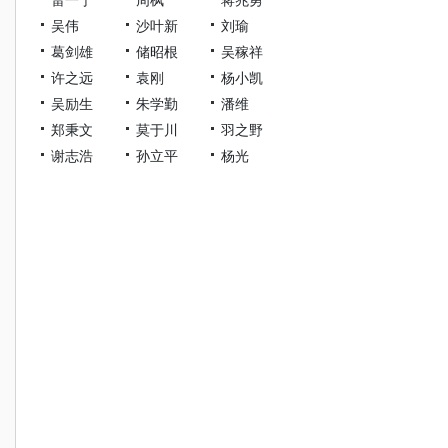
吴伟
沙叶新
刘瑜
葛剑雄
储昭根
吴稼祥
许之远
袁刚
杨小凯
吴励生
朱学勤
潘维
郑秉文
莫于川
羽之野
谢志浩
孙立平
杨光