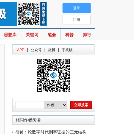
登录
注册
思想库
关键词
笔会
科普
排行
|
|
|
APP
公众号
微博
手机版
相同作者阅读
胡铭：论数字时代刑事证据的三元结构