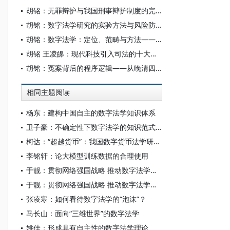
胡铭：无罪辩护与我国刑事辩护制度的完善
胡铭：数字法学研究的实验方法与风险防控
胡铭：数字法学：定位、范畴与方法——兼论面向数智未来的法学教育
胡铭 王凌皞：现代科技引入司法的十大核心问题
胡铭：冤案背后的程序逻辑——从晚清四大奇案透视正当法律程序
相同主题阅读
杨东：建构中国自主的数字法学知识体系
卫子豪：不确定性下数字法学的知识范式转型与路径展开
柯达：“超越货币”：我国数字货币法学研究的回眸与展望
李铭轩：论大模型训练数据的合理使用
于靓：贯彻网络强国战略 推动数字法学深化发展
于靓：贯彻网络强国战略 推动数字法学深化发展
张凌寒：如何看待数字法学的“泡沫”？
马长山：面向“三维世界”的数字法学
姚佳：形成具有自主性的数字法学理论