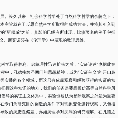
发展。长久以来，社会科学哲学处于自然科学哲学的余荫之下：
的基本主旨就在于反思自然科学所取得的成功方法，并将其引入到
的“新权威”之前，其影响已经有所体现，比较著名的例子包括
义、斯宾诺莎在《伦理学》中展现的数理思维。
然科学取得胜利、启蒙理性迅速扩张之后，“实证论述”也据此在
程中，孔德接续圣西门的思想精神，成为“实证主义”的开山鼻
人类实践的各个领域，而这只有依靠观察和经验获得的实证的知
有把握这种知识的地方，我们的任务是要靠模仿高等自然科学所
所倡导的实证主义体系中，实验也被认为是除观察之外最为重要
即在专门为研究目的创造的条件下对现象变化进行观察，又包括
而导致的病态性偏差，亦如病理学对疾病的研究理解。在孔德之