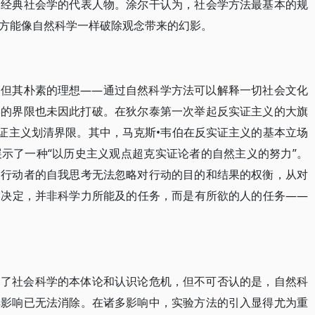
为经典社会学的代表人物。涂尔干认为，社会学方法最基本的规
方能像自然科学一样破除观念带来的幻影。
，但其朴素的理想——通过自然科学方法可以解释一切社会文化
学的界限也未因此打破。在狄尔泰第一次举起反实证主义的大旗
实证主义划清界限。其中，马克斯•韦伯在反实证主义的基本立场
示了一种“以历史主义观点超克实证论者的自然主义的努力”。
，行动者的自我思考无法忽略对行动的目的和结果的权衡，从对
出决定，并非科学力所能及的任务，而是有所欲的人的任务——
御了社会科学的本体论和认识论危机，但不可否认的是，自然科
其影响已无法消除。在诸多影响中，实验方法的引入显得尤为重