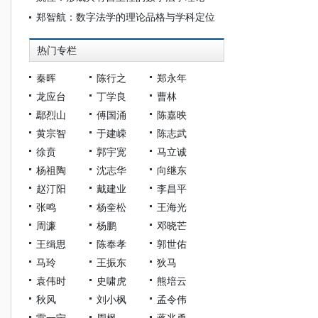
郑智航：数字法学的理论品格与学科定位
热门专栏
秦晖
陈行之
郑永年
龙应台
丁学良
曹林
鄢烈山
傅国涌
陈嘉映
黄宗智
于建嵘
陈志武
徐贲
郭宇宽
马立诚
杨祖陶
沈志华
向继东
赵汀阳
戴建业
李昌平
张鸣
杨奎松
王海光
周濂
杨鹏
邓晓芒
王缉思
陈奉孝
郭世佑
马玲
王振东
狄马
袁伟时
史啸虎
熊培云
秋风
刘小枫
孟令伟
雷一宁
周枫
蒋兆勇