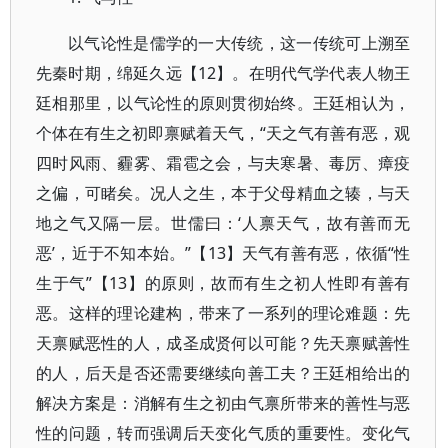
以气论性是儒学的一大传统，这一传统可上溯至
先秦时期，绵延久远【12】。在明代气学代表人物王
廷相那里，以气论性的原则贯彻始终。王廷相认为，
个体在有生之初即禀赋着天气，“天之气有善有恶，观
四时风雨、霾雾、霜雹之会，与夫寒暑、毒厉、瘴疫
之偏，可睹矣。况人之生，本于父母精血之辏，与天
地之气又隔一层。世儒曰：‘人禀天气，故有善而无
恶’，近于不知本始。”【13】天气有善有恶，依循“性
生于气”【13】的原则，故而有生之初人性即有善有
恶。这样的理论建构，带来了一系列的理论难题：先
天禀赋恶性的人，成圣成贤何以可能？先天禀赋善性
的人，后天是否还需要继续向善工夫？王廷相给出的
解决方案是：消解有生之初由气禀所带来的善性与恶
性的问题，转而强调后天变化气质的重要性。变化气