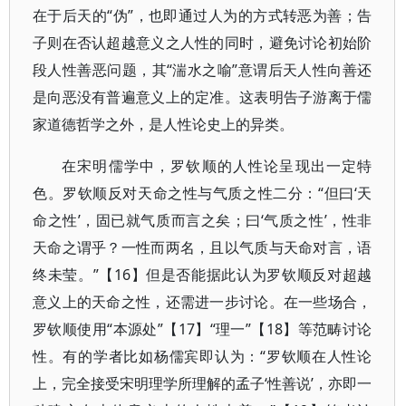
在于后天的“伪”，也即通过人为的方式转恶为善；告
子则在否认超越意义之人性的同时，避免讨论初始阶
段人性善恶问题，其“湍水之喻”意谓后天人性向善还
是向恶没有普遍意义上的定准。这表明告子游离于儒
家道德哲学之外，是人性论史上的异类。
在宋明儒学中，罗钦顺的人性论呈现出一定特
色。罗钦顺反对天命之性与气质之性二分：“但曰‘天
命之性’，固已就气质而言之矣；曰‘气质之性’，性非
天命之谓乎？一性而两名，且以气质与天命对言，语
终未莹。”【16】但是否能据此认为罗钦顺反对超越
意义上的天命之性，还需进一步讨论。在一些场合，
罗钦顺使用“本源处”【17】“理一”【18】等范畴讨论
性。有的学者比如杨儒宾即认为：“罗钦顺在人性论
上，完全接受宋明理学所理解的孟子‘性善说’，亦即一