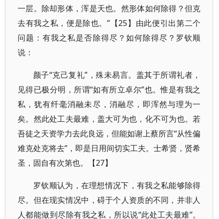
一层。除却形体，浑是天也。然形体如何除得？但克
去有我之私，便是除也。”【25】由此便引出第二个
问题：有我之私是否除得尽？如何除得尽？罗钦顺
说：
颜子“克己复礼”，殊未易言。盖其于所谓礼者，
见得已极分明，所谓“如有所立卓尔”也。惟是有我之
私，犹有纤毫消融未尽，消融尽，即浑然与理为一
矣。然此处工夫最难，盖大可为也，化不可为也。若
吾徒之天资学力去此良远，但能如谢上蔡所言“从性偏
难克处克将去”，即是日用间切实工夫。士希贤，贤希
圣，固自有次第也。【27】
罗钦顺认为，在理想情况下，有我之私能够除得
尽。但在现实情况中，碍于个人资质的不同，并非人
人都能做到尽除有我之私，所以说“此处工夫最难”。