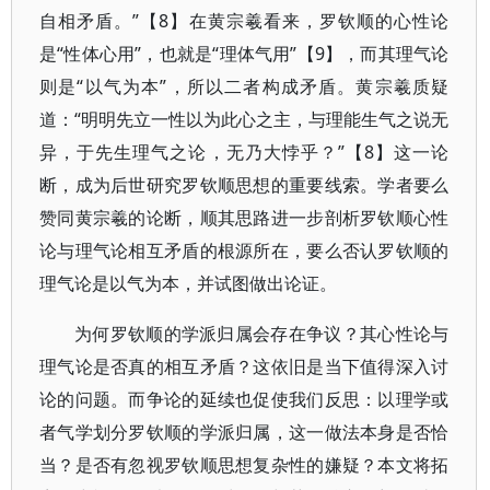
自相矛盾。”【8】在黄宗羲看来，罗钦顺的心性论
是“性体心用”，也就是“理体气用”【9】，而其理气论
则是“以气为本”，所以二者构成矛盾。黄宗羲质疑
道：“明明先立一性以为此心之主，与理能生气之说无
异，于先生理气之论，无乃大悖乎？”【8】这一论
断，成为后世研究罗钦顺思想的重要线索。学者要么
赞同黄宗羲的论断，顺其思路进一步剖析罗钦顺心性
论与理气论相互矛盾的根源所在，要么否认罗钦顺的
理气论是以气为本，并试图做出论证。
为何罗钦顺的学派归属会存在争议？其心性论与
理气论是否真的相互矛盾？这依旧是当下值得深入讨
论的问题。而争论的延续也促使我们反思：以理学或
者气学划分罗钦顺的学派归属，这一做法本身是否恰
当？是否有忽视罗钦顺思想复杂性的嫌疑？本文将拓