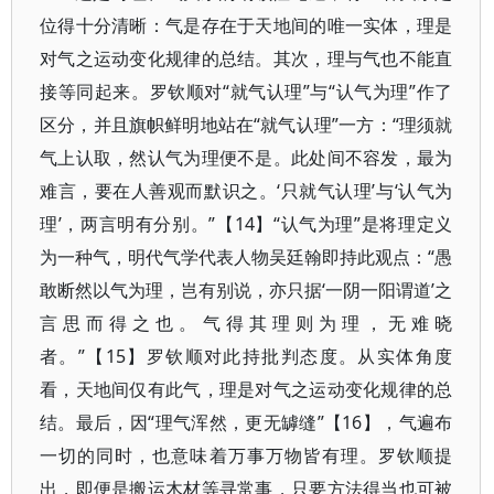
位得十分清晰：气是存在于天地间的唯一实体，理是
对气之运动变化规律的总结。其次，理与气也不能直
接等同起来。罗钦顺对“就气认理”与“认气为理”作了
区分，并且旗帜鲜明地站在“就气认理”一方：“理须就
气上认取，然认气为理便不是。此处间不容发，最为
难言，要在人善观而默识之。‘只就气认理’与‘认气为
理’，两言明有分别。”【14】“认气为理”是将理定义
为一种气，明代气学代表人物吴廷翰即持此观点：“愚
敢断然以气为理，岂有别说，亦只据‘一阴一阳谓道’之
言思而得之也。气得其理则为理，无难晓
者。”【15】罗钦顺对此持批判态度。从实体角度
看，天地间仅有此气，理是对气之运动变化规律的总
结。最后，因“理气浑然，更无罅缝”【16】，气遍布
一切的同时，也意味着万事万物皆有理。罗钦顺提
出，即便是搬运木材等寻常事，只要方法得当也可被