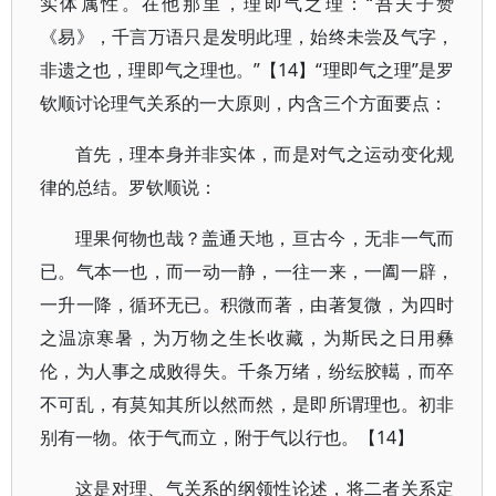
实体属性。在他那里，理即气之理：“吾夫子赞
《易》，千言万语只是发明此理，始终未尝及气字，
非遗之也，理即气之理也。”【14】“理即气之理”是罗
钦顺讨论理气关系的一大原则，内含三个方面要点：
首先，理本身并非实体，而是对气之运动变化规
律的总结。罗钦顺说：
理果何物也哉？盖通天地，亘古今，无非一气而
已。气本一也，而一动一静，一往一来，一阖一辟，
一升一降，循环无已。积微而著，由著复微，为四时
之温凉寒暑，为万物之生长收藏，为斯民之日用彝
伦，为人事之成败得失。千条万绪，纷纭胶轕，而卒
不可乱，有莫知其所以然而然，是即所谓理也。初非
别有一物。依于气而立，附于气以行也。【14】
这是对理、气关系的纲领性论述，将二者关系定