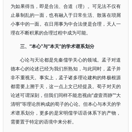
为如果得当，即是合法、合道（理）。可见法不仅有
止暴制乱的一面，也有融入于日常生活、散落在琐屑
小事中的一面。在日用事为中合法便是合理，天人一
理在不断积累的合理过程中成为可能。
三、“本心”与“本天”的学术谱系划分
心论与天论都是先秦儒学关心的领域。孟子对道
德本心的论述已经为我们所熟知，与此同时，孟子并
非不重视天。事实上，孟子诸多理论建构的终极根源
都需要上溯于天，这一点上文已经提及。荀子对天的
论述可谓深刻，但我们同样不能忽视由“虚壹而静”“大
清明”等理论所构成的荀子的心论。但本心与本天的学
术谱系划分，更多的是宋明儒学话语体系下的产物，
需要置于特定的语境中来分析。