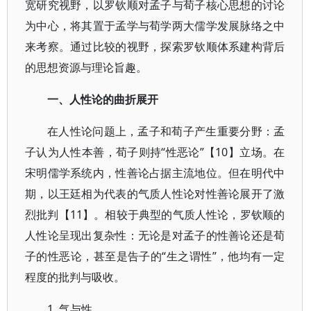
宽研究视野，以罗钦顺对孟子与荀子核心思想的讨论
为中心，将其置于孟学与荀学两大儒学发展脉络之中
来考察。通过比较的视野，探索罗钦顺体系建构背后
的思想资源与理论旨趣。
一、人性论的曲折展开
在人性论问题上，孟子和荀子产生重要分野：孟
子认为人性本善，荀子则持“性恶论”【10】立场。在
宋明儒学系统内，性善论占据主流地位。但在明代中
期，以王廷相为代表的气质人性论对性善论展开了激
烈批判【11】。相较于典型的气质人性论，罗钦顺的
人性论呈现出复杂性：无论是对孟子的性善论还是荀
子的性恶论，甚至是告子的“生之谓性”，他均有一定
程度的批判与吸收。
1. 气与性