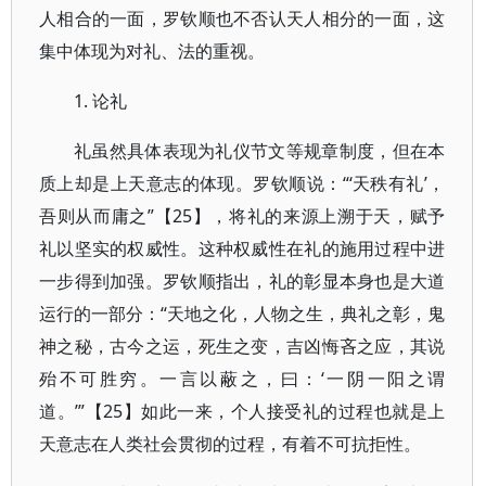
人相合的一面，罗钦顺也不否认天人相分的一面，这
集中体现为对礼、法的重视。
1. 论礼
礼虽然具体表现为礼仪节文等规章制度，但在本
质上却是上天意志的体现。罗钦顺说：“‘天秩有礼’，
吾则从而庸之”【25】，将礼的来源上溯于天，赋予
礼以坚实的权威性。这种权威性在礼的施用过程中进
一步得到加强。罗钦顺指出，礼的彰显本身也是大道
运行的一部分：“天地之化，人物之生，典礼之彰，鬼
神之秘，古今之运，死生之变，吉凶悔吝之应，其说
殆不可胜穷。一言以蔽之，曰：‘一阴一阳之谓
道。’”【25】如此一来，个人接受礼的过程也就是上
天意志在人类社会贯彻的过程，有着不可抗拒性。