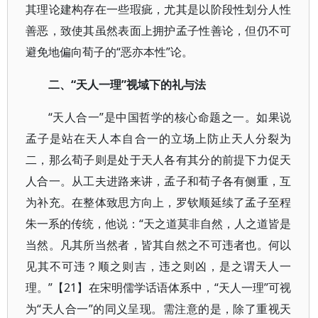
其理论建构存在一些瑕疵，尤其是以阶段性划分人性
善恶，致使其虽然表面上拥护孟子性善论，但仍不可
避免地偏向荀子的“恶亦本性”论。
二、“天人一理”视域下的礼与法
“天人合一”是中国哲学的核心命题之一。如果说
孟子是站在天人本自合一的立场上防止天人分裂为
二，那么荀子则是处于天人各有其分的前提下力促天
人合一。从工夫进路来讲，孟子和荀子各有侧重，互
为补充。在整体致思方向上，罗钦顺延续了孟子至程
朱一系的传统，他说：“天之道莫非自然，人之道皆是
当然。凡其所当然者，皆其自然之不可违者也。何以
见其不可违？顺之则吉，违之则凶，是之谓天人一
理。”【21】在宋明儒学话语体系中，“天人一理”可视
为“天人合一”的同义呈现。需注意的是，除了重视天