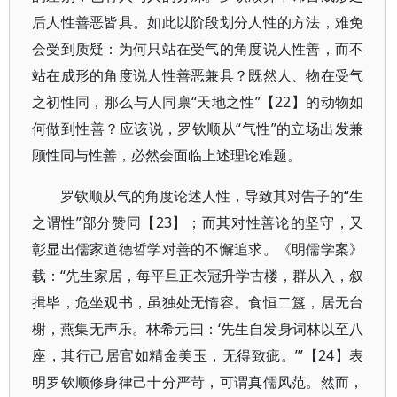
后人性善恶皆具。如此以阶段划分人性的方法，难免
会受到质疑：为何只站在受气的角度说人性善，而不
站在成形的角度说人性善恶兼具？既然人、物在受气
之初性同，那么与人同禀“天地之性”【22】的动物如
何做到性善？应该说，罗钦顺从“气性”的立场出发兼
顾性同与性善，必然会面临上述理论难题。
罗钦顺从气的角度论述人性，导致其对告子的“生
之谓性”部分赞同【23】；而其对性善论的坚守，又
彰显出儒家道德哲学对善的不懈追求。《明儒学案》
载：“先生家居，每平旦正衣冠升学古楼，群从入，叙
揖毕，危坐观书，虽独处无惰容。食恒二簋，居无台
榭，燕集无声乐。林希元曰：‘先生自发身词林以至八
座，其行己居官如精金美玉，无得致疵。’”【24】表
明罗钦顺修身律己十分严苛，可谓真儒风范。然而，