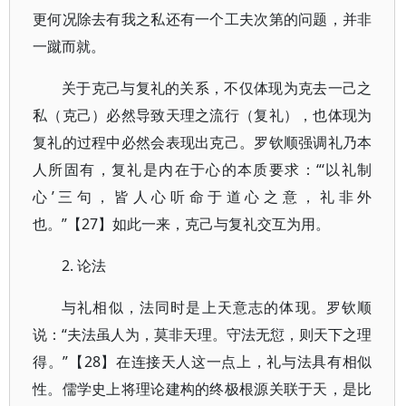
更何况除去有我之私还有一个工夫次第的问题，并非
一蹴而就。
关于克己与复礼的关系，不仅体现为克去一己之
私（克己）必然导致天理之流行（复礼），也体现为
复礼的过程中必然会表现出克己。罗钦顺强调礼乃本
人所固有，复礼是内在于心的本质要求：“‘以礼制
心’三句，皆人心听命于道心之意，礼非外
也。”【27】如此一来，克己与复礼交互为用。
2. 论法
与礼相似，法同时是上天意志的体现。罗钦顺
说：“夫法虽人为，莫非天理。守法无愆，则天下之理
得。”【28】在连接天人这一点上，礼与法具有相似
性。儒学史上将理论建构的终极根源关联于天，是比