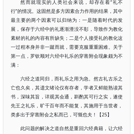
然而就现实的人类社会来说，却存在着“礼不
行”的情况。这固然是多方因素合力作用的结果，其中
最主要的两个因素可以归纳为：一是随着时代的发
展，保存于六经中的礼逐渐湮没不彰，导致作为教化
素材的礼的内容有所缺失；二是个人接受礼的教化这
一过程本身并非一蹴而就，需要克服重重困难。关于
第一点，罗钦顺对六经中礼乐的穿凿附会现象颇为不
满：
六经之道同归，而礼乐之用为急。然古礼古乐之
亡也久矣，其遗文绪论仅有存者，学者又鲜能熟读其
书，深味其旨，详观其会通，斟酌其可行之实，遂使
先王之礼乐，旷千百年而不能复，其施用于当世者，
类多出于穿凿附会之私而已，可慨也夫！【25】
此问题的解决之道自然是重回六经典籍，让六经