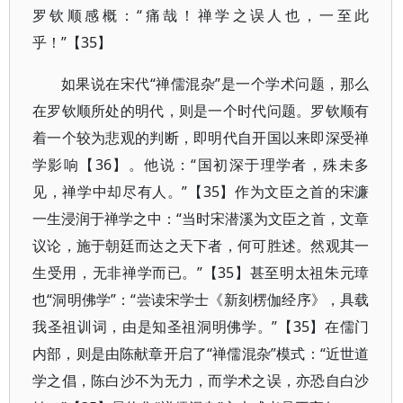
罗钦顺感概：“痛哉！禅学之误人也，一至此
乎！”【35】
如果说在宋代“禅儒混杂”是一个学术问题，那么
在罗钦顺所处的明代，则是一个时代问题。罗钦顺有
着一个较为悲观的判断，即明代自开国以来即深受禅
学影响【36】。他说：“国初深于理学者，殊未多
见，禅学中却尽有人。”【35】作为文臣之首的宋濂
一生浸润于禅学之中：“当时宋潜溪为文臣之首，文章
议论，施于朝廷而达之天下者，何可胜述。然观其一
生受用，无非禅学而已。”【35】甚至明太祖朱元璋
也“洞明佛学”：“尝读宋学士《新刻楞伽经序》，具载
我圣祖训词，由是知圣祖洞明佛学。”【35】在儒门
内部，则是由陈献章开启了“禅儒混杂”模式：“近世道
学之倡，陈白沙不为无力，而学术之误，亦恐自白沙