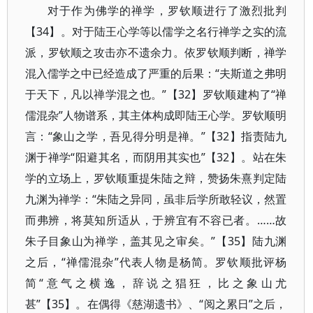
对于作为佛学的禅学，罗钦顺进行了激烈批判
【34】。对于陆王心学等以儒学之名行禅学之实的流
派，罗钦顺之攻击亦不遗余力。依罗钦顺判断，禅学
混入儒学之中已经造成了严重的后果：“夫斯道之弗明
于天下，凡以禅学混之也。”【32】罗钦顺建构了“禅
儒混杂”人物谱系，其主体构成即陆王心学。罗钦顺明
言：“象山之学，吾见得分明是禅。”【32】指责陆九
渊于禅学“阳避其名，而阴用其实也”【32】。站在朱
学的立场上，罗钦顺重提朱陆之辩，赞扬朱熹判定陆
九渊为禅学：“朱陆之异同，虽非后学所敢轻议，然置
而弗辨，将莫知所适从，于辨宜有不容已者。……故
朱子目象山为禅学，盖其见之审矣。”【35】陆九渊
之后，“禅儒混杂”代表人物是杨简。罗钦顺批评杨
简“意气之横逸，辞说之猖狂，比之象山尤
甚”【35】。在偶得《慈湖遗书》、“阅之累日”之后，