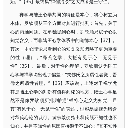
始。”【35】最终集“禅儒混杂”之大成者是王守仁。
禅学与陆王心学共同的特征是本心，将心树立为
本体。罗钦顺从三个方面对其进行批判：首先，关于
心的内涵问题。在单独提到心时，罗钦顺只赋予心以
知觉含义，而非陆王心学体系中的道德本心【37】。
其次，本心理论只看到心的知觉义却忽略了更为重要
的性（理），“释氏之学，大抵有见于心，无见于
性”【35】。最后，对于性的理解，罗钦顺认为陆王
心学与禅学均出现了偏差：“夫佛氏之所谓性者觉，吾
儒之所谓性者理。”【35】应该说，上述对于禅学尤
其是陆王心学的判断有值得商榷的地方，陆王心学显
然不是像罗钦顺所批判的那样将心定义为知觉，且
其“有见于心，无见于性”的表述，也容易被视为暗含
对释氏心论的认可。黄宗羲便指出释氏既不知性也不
知心，并且不知性的原因直接源于不知心：“其不知性