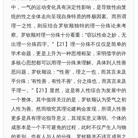
中，一气的运动变化具有决定性影响，是导致性由笼
统的性之全体走向呈现自身特质的终极因素。而所谓
理一之性，则应结合罗钦顺独特的理一分殊论来考
察。罗钦顺对理一分殊十分看重：“窃以性命之妙，无
出理一分殊四字。”【21】理一分殊不仅仅是简单的
学术命题，更是上升为一种思维框架，宋明儒学的许
多核心思想都可以用理一分殊来理解。具体到人性善
恶问题，罗钦顺说：“‘性善’，理之一也，而其言未及
乎分殊；‘有性善，有性不善’，分之殊也，而其言未及
乎理一。”【21】显然，这是将人性综合为发展中的
一个整体。其中值得关注的是，罗钦顺认为受气之初
人性为善。然而细究其理论建构会发现，所谓人性善
更多是具有理论指导意义，其现实意义薄弱。个体的
成形本是一个不可避免的过程，此时不仅产生人与物
的差别，也有人与人的分殊。罗钦顺并不讳言成形之