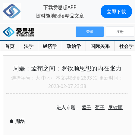
下载爱思想APP
立即下载
随时随地阅读精品文章
登录
注册
首页
法学
经济学
政治学
国际关系
社会学
周磊：孟荀之间：罗钦顺思想的内在张力
选择字号：
大
中
小
本文共阅读 2893 次 更新时间：
2023-02-07 23:38
进入专题：
孟子
荀子
罗钦顺
●
周磊