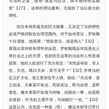
与当时之道，因而“谈道与议法，两不相悖而实相
资”【27】。这样的理论建构，无疑给了法以很大的
弹性。
但法本身所蕴含的巨大能量，又决定了法的弹性
必须严格控制在合理范围内。对于如何变法，罗钦顺
十分谨慎，他强调：“然欲变法，须是得人”【32】，
显现出其对程朱理学的反思。罗钦顺既反对高悬在人
类社会之上的天理，也担忧无边界的法会对人性造成
戕害。他对人欲进行了充分肯定：“夫性必有欲，非人
也，天也。既曰天矣，其可去乎？”【32】并将法的
定义扩大化，使之更加近乎人情。他说：“夫法者，道
之别名。凡事莫不有法，苟得其法，即为合理，是即
道也。搬木者固不知道为何物，但据此一事，自是暗
合道妙，与‘夫妇之愚不肖，与知能行’一也。”【32】
这是认为，法也是一种道（理）。搬运木材等日常行