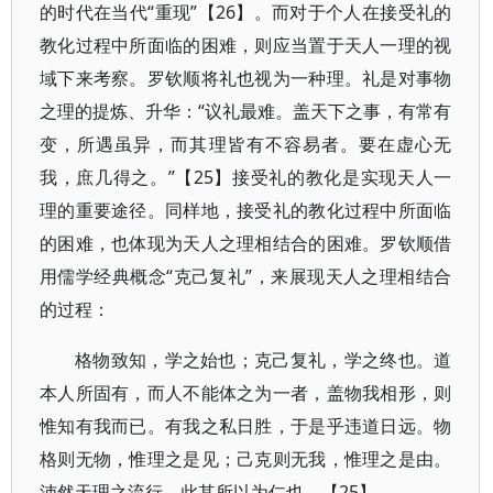
的时代在当代“重现”【26】。而对于个人在接受礼的
教化过程中所面临的困难，则应当置于天人一理的视
域下来考察。罗钦顺将礼也视为一种理。礼是对事物
之理的提炼、升华：“议礼最难。盖天下之事，有常有
变，所遇虽异，而其理皆有不容易者。要在虚心无
我，庶几得之。”【25】接受礼的教化是实现天人一
理的重要途径。同样地，接受礼的教化过程中所面临
的困难，也体现为天人之理相结合的困难。罗钦顺借
用儒学经典概念“克己复礼”，来展现天人之理相结合
的过程：
格物致知，学之始也；克己复礼，学之终也。道
本人所固有，而人不能体之为一者，盖物我相形，则
惟知有我而已。有我之私日胜，于是乎违道日远。物
格则无物，惟理之是见；己克则无我，惟理之是由。
沛然天理之流行，此其所以为仁也。【25】