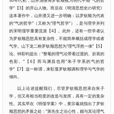
50年代初，山井湧便将罗钦顺视为明代中期“气的哲
学”【3】的开山人物。而后在《明清思想史の研究》
这本著作中，山井湧又进一步明确：以罗钦顺为代表
的“气的哲学”（又称为“理气哲学”），是与理学并列
的宋明儒学重要流派【4】。此外，还有一些学者认
为罗钦顺思想具有复杂性，不能简单概括成理学或者
气学。山下龙二称罗钦顺思想为“理气浑然一体”【5】
论。钟彩钧提出：“整菴的理气论带着过渡的、折衷的
色彩。”【6】而马渊昌也用“朱子学系的气的哲
学”【7】这一称谓，来彰显罗钦顺调和理学与气学的
倾向。
以上论述提醒我们，尽管罗钦顺思想承自朱子
学，但又有相当程度的改造与发挥，具有一定的复杂
性。其实早在《明儒学案》中，黄宗羲就指出了罗钦
顺思想的矛盾之处：“第先生之论心性，颇与其论理气