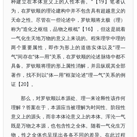
种建立在本体意义上的人性本善。”【19】笔者认
为，在罗钦顺的理论建构中并不包含具有超越意义的
天命之性。尽管在一些论述中，罗钦顺将太极（理）
称为“造化之枢纽，品物之根柢”【16】，但这是就着
一气化生天地万物的意义上来说的。程朱理学中理的
两个重要属性，即作为形上的道德实体以及“理—
气”间存在“体—用”关系，在罗钦顺的论述脉络中都不
具备。罗钦顺将理的形上属性消解，并且纵观其全部
著作，找不到以“体—用”框架论述“理—气”关系的例
证【20】。
那么，对罗钦顺以本源处、理一来诠释性该作何
理解？答案在于，本源应当被理解为时间性、阶段性
意义上的源头，而非本体论意义上的本体。浑沦一气
既是万物之本源，也包含性之全体。随着一气化生万
物，性之全体也呈现出各各不同的差异。在此过程