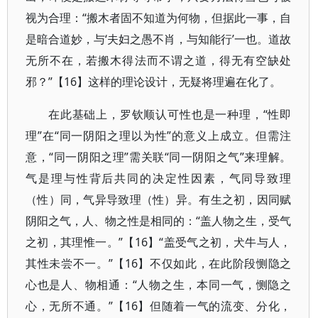
视为合理：“搬木者固不知道为何物，但据此一事，自
是暗合道妙，与‘夫妇之愚不肖，与知能行’一也。道故
无所不在，若搬木得法而不谓之道，得无有空缺处
邪？”【16】这样的理论设计，无疑将理遍在化了。
在此基础上，罗钦顺认可性也是一种理，“性即
理”在“同一阴阳之理以为性”的意义上成立。但需注
意，“同一阴阳之理”需关联“同一阴阳之气”来理解。
气是理与性背后共同的决定性因素，气同导致理
（性）同，气异导致理（性）异。有生之初，因同赋
阴阳之气，人、物之性是相同的：“盖人物之生，受气
之初，其理惟一。”【16】“盖受气之初，犬牛与人，
其性未尝不一。”【16】不仅如此，在此阶段恻隐之
心也是人、物相通：“人物之生，本同一气，恻隐之
心，无所不通。”【16】但随着一气的流变、分化，