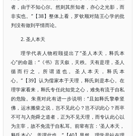
者，由于不知心尔。然则其所知者，亦心之光影，而
非实也。”【38】整体上看，罗钦顺对陆王心学的批
判没有做到平情而论。
2. 圣人本天
理学代表人物程颐提出了“圣人本天，释氏本
心”的命题：“《书》言天叙，天秩。天有是理，圣人
循而行之，所谓道也。圣人本天，释氏本
心。”【39】认为儒家本于天理，释氏则是本心。在
理学家看来，释氏专任此知觉之心，难免有流于自私
的危险。朱熹对此有进一步说明：“且如释氏擎拳竖
佛，运水搬柴之说，岂不见此心？岂不识此心？而卒
不可与入尧舜之道者，正为不见天理，而专认此心以
为主宰，故不免流于自私耳。前辈有言：‘圣人本天，
释氏本心’，盖谓此也。”【40】显然，理学是站在理