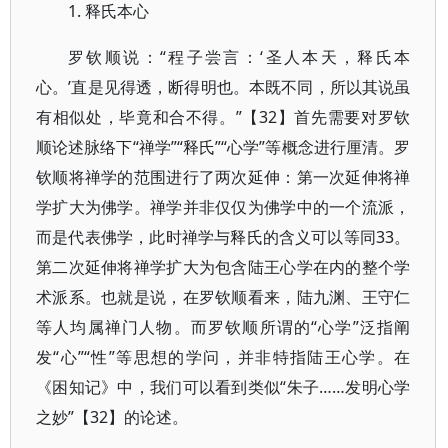
1. 释氏本心
罗钦顺说：“程子尝言：‘圣人本天，释氏本
心。’直是见得透，断得明也。本既不同，所以其说虽
有相似处，毕竟和合不得。”【32】首先需要对罗钦
顺论述脉络下“禅学”“释氏”“心学”等概念进行厘清。罗
钦顺将禅学的范围进行了两次延伸：第一次延伸将禅
学扩大为佛学。禅学并非仅仅为佛学中的一个流派，
而是代表佛学，此时禅学与释氏的含义可以等同33。
第二次延伸将禅学扩大为包含陆王心学在内的整个学
术派系。也就是说，在罗钦顺看来，陆九渊、王守仁
等人均属禅门人物。而罗钦顺所谓的“心学”泛指阐
发“心”“性”等思想的学问，并非特指陆王心学。在
《困知记》中，我们可以看到类似“朱子……发明心学
之妙”【32】的论述。