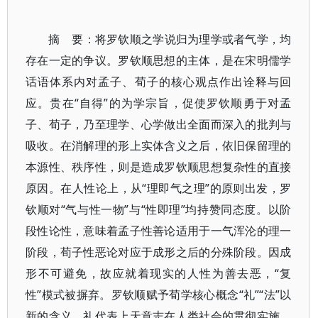
摘 要：将罗钦顺之学说归为理学或者气学，均
存在一定的争议。罗钦顺思想的主体，是在宋明儒学
话语体系内对孟子、荀子的核心观点作出诠释与回
应。贵在“自得”的为学宗旨，促使罗钦顺勇于对孟
子、荀子，乃至理学、心学做出全面而深入的批判与
吸收。在消解理的形上实体含义之后，依旧保留理的
本源性、秩序性，则是造成罗钦顺思想复杂性的直接
原因。在人性论上，从“理即气之理”的原则出发，罗
钦顺对“气与性一物”与“性即理”均持赞同态度。以阶
段性论性，意味着孟子性善论适用于一气浑沦的理一
阶段，荀子性恶论对应于成形之后的分殊阶段。因成
形不可避免，故应就着现实的人性为善去恶，“复
性”模式被摒弃。罗钦顺赋予荀学核心概念“礼”“法”以
新的含义，礼代表上天意志在人类社会的贯彻实施，