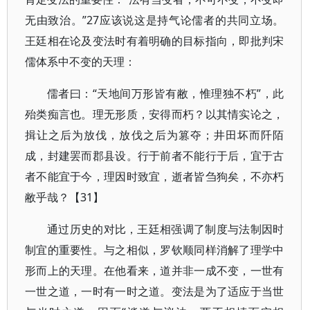
无由致治。”27应该说这是持气论儒者的共同立场。
王廷相在论及变法时有着明确的目标指向，即批判宋
儒体系中不变的天理：
儒者曰：“天地间万形皆有敝，惟理独不朽”，此
殆类痴言也。理无形质，安得而朽？以其情实论之，
揖让之后为放伐，放伐之后为篡夺；井田坏而阡陌
成，封建罢而郡县设。行于前者不能行于后，宜于古
者不能宜于今，理因时致宜，逝者皆刍狗矣，不亦朽
敝乎哉？【31】
通过历史的对比，王廷相强调了制度与法制因时
制宜的重要性。与之相似，罗钦顺同样消解了理学中
形而上的天理。在他看来，道并非一成不变，一世有
一世之道，一时有一时之道。变法是为了适应于当世