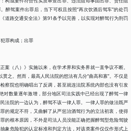
括：构成要件符合性实质审查出罪、违法阻却事由出罪、责任阻
。醉驾案件出罪后，当下可权且按照“再次饮酒后驾车”的处罚
《道路交通安全法》第91条予以完善，以实现对醉驾行为刑罚
；犯罪构成；出罪
修正案（八）》实施以来，在学术界和实务界就一直争议不断。
以贯之。然而，最高人民法院的想法有几分“曲高和寡”。不仅是
民检察院也明确唱出了反调，甚至就连法院系统内部也没有引发
件绝对数量逐年激增，部分地区司法实践中已经出现了醉驾一律
人民法院的一边认为，醉驾不该一律人罪。一律人罪的做法既严
犯罪的规定不符，又曲解了从严惩治酒驾行为的立法初衷，使得
入罪的根本原因，不外是司法人员没能正确把握醉驾型危险驾驶
握抽象危险犯的认定标准和判定方法，对该类案件仅仅作形式上