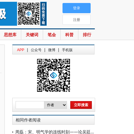
登录
注册
思想库
关键词
笔会
科普
排行
|
|
|
APP
公众号
微博
手机版
相同作者阅读
周磊：宋、明气学的连线时刻——论吴廷翰对张载思想的继承与发扬