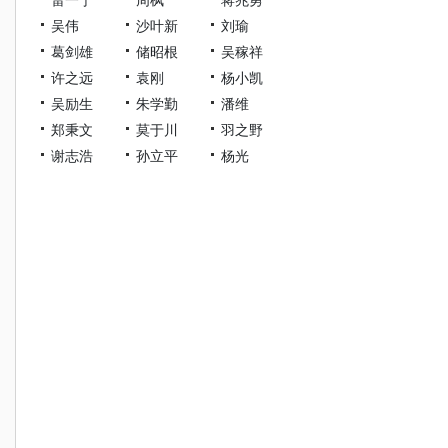
吴伟
沙叶新
刘瑜
葛剑雄
储昭根
吴稼祥
许之远
袁刚
杨小凯
吴励生
朱学勤
潘维
郑秉文
莫于川
羽之野
谢志浩
孙立平
杨光