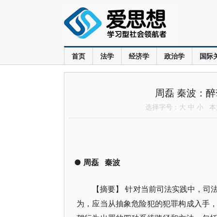
首页
法学
经济学
政治学
国际
周磊 秦波：
选择字号：
大
中
小
本文
●
周磊
秦波
【摘要】 针对当前司法实践中，司
为，应当从抽象危险犯的犯罪构成入手