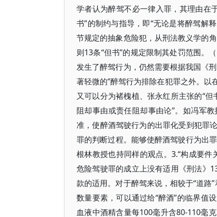
学者认为醉驾不必一律入罪，其理由在于
书”的制约与指导，即“无论是将醉驾解
节规定的抽象危险犯，从刑法教义学的角
则13条“但书”的规定限制其处罚范围。
发生了醉驾行为，仍然需要根据我国《刑法
著轻微的”醉驾行为排除在犯罪之外。以
又可以分为褚槐植、张永红所主张的“但书出
阻却事由或责任阻却事由论”。如冯军
准，使醉酒驾驶行为的出罪化受到犯罪
罪的判断过程。能够使醉酒驾驶行为出罪
根林教授也持同样的观点。3.“构成要
危险驾驶罪的成立上没有适用《刑法》1
款的适用。对于醉驾来说，相较于“道路”
数量要素，可以通过给“醉酒”的临界值
血液中酒精含量每100毫升含80-11