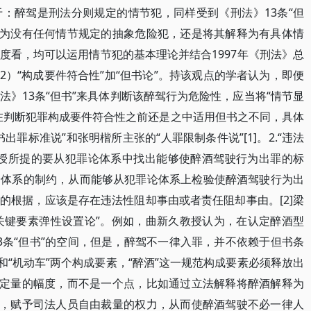
：醉驾是刑法分则规定的情节犯，同样受到《刑法》13条“但
释为没有任何情节规定的抽象危险犯，还是将其解释为有具体情
度看，均可以运用情节犯的基本理论并结合1997年《刑法》总
（2）“构成要件符合性”加“但书论”。持该观点的学者认为，即便
》13条“但书”来具体判断该醉驾行为危险性，应当将“情节显
在判断犯罪构成要件符合性之前还是之中适用但书之不同，具体
罪标准说”和张明楷所主张的“人罪限制条件说”[1]。2.“违法
教授所提的要从犯罪论体系中找出能够使醉酒驾驶行为出罪的标
论体系的制约，从而能够从犯罪论体系上检验使醉酒驾驶行为出
的根据，应该是存在违法性阻却事由或者责任阻却事由。[2]梁
件关键要素弹性设置论”。例如，曲新久教授认为，在认定醉酒型
3条“但书”的空间，但是，醉驾不一律入罪，并不依赖于但书条
和“机动车”两个构成要素，“醉酒”这一规范构成要素必须释放出
设定量的幅度，而不是一个点，比如通过立法解释将醉酒解释为
0毫克，赋予司法人员自由裁量的权力，从而使醉酒驾驶不必一律人