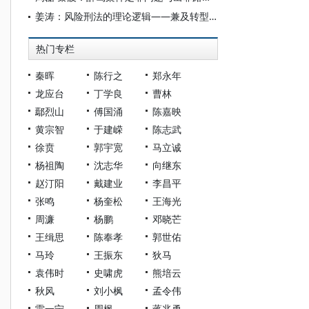
姜涛：风险刑法的理论逻辑——兼及转型中国的路径选择
热门专栏
秦晖
陈行之
郑永年
龙应台
丁学良
曹林
鄢烈山
傅国涌
陈嘉映
黄宗智
于建嵘
陈志武
徐贲
郭宇宽
马立诚
杨祖陶
沈志华
向继东
赵汀阳
戴建业
李昌平
张鸣
杨奎松
王海光
周濂
杨鹏
邓晓芒
王缉思
陈奉孝
郭世佑
马玲
王振东
狄马
袁伟时
史啸虎
熊培云
秋风
刘小枫
孟令伟
雷一宁
周枫
蒋兆勇