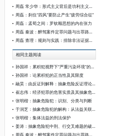
周磊 常少华：形式主义背后是功利主义、实用主义
周磊：刹住“四风”要防止产生“疲劳综合征”
周磊：孟荀之间：罗钦顺思想的内在张力
周磊 秦波：醉驾案件定罪问题与出罪路径研究
周磊 查理：规则与实践：排除非法证据具体问题的个案分析
相同主题阅读
孙国祥：累积犯视野下“严重污染环境”的新诠释
孙国祥：论累积犯的正当性及其限度
融昊：由反证到解释：抽象危险反证理论的省思与匡正
崔志伟：经济犯罪的危害实质及其抽象危险犯出罪机制
张明楷：抽象危险犯：识别、分类与判断
于润芝：抽象危险犯的解构：从法益关联和危险控制展开
张明楷：集体法益的刑法保护
姜涛：抽象危险犯中刑、行交叉难题的破解
周磊 秦波：醉驾案件定罪问题与出罪路径研究