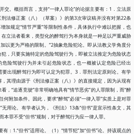
开交。概括而言，支持“一律人罪论”的论据主要有：1．立法原
《刑法修正案（八）（草案）》的第3次审议稿并没有对第22条
增加规定“情节严重”等限制性条件，具体执行中难以把握，也
，在立法者看来，类型化的醉驾行为本身就是一种足以严重威胁
加以更为严格的限制。”2抽象危险犯论。即从法教义学角度分
险犯，只要实施特定的危险驾驶行为，即被立法推定为危险状态
的危险驾驶行为并未引起危险状态，也一概被认定危险已经出
需要出现醉驾行为即可认定为犯罪。3．罪刑法定原则论。有学
见解，其理由源于《刑法修正案（八）》的直接规定，因为从现有
来看，“追逐竞驶”非常明确地具有“情节恶劣”的人罪限制，而“醉
等任何附加条件。因此，要求“醉驾”必须“一律入罪”实质上是对罪
书”无用论。有学者认为，《刑法》13条“但书”是宣示性条文，其
而本罪不受“但书”规制，对于醉驾行为应一律人罪。
有：1.“但书”适用论。（1）“情节犯”加“但书”论。持该观点的