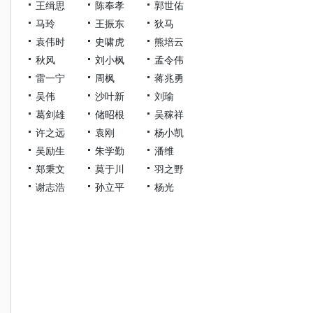
王缉思
陈奉孝
郭世佑
马玲
王振东
狄马
袁伟时
史啸虎
熊培云
秋风
刘小枫
孟令伟
雷一宁
周枫
蒋兆勇
吴伟
沙叶新
刘瑜
葛剑雄
储昭根
吴稼祥
许之远
袁刚
杨小凯
吴励生
朱学勤
潘维
郑秉文
莫于川
羽之野
谢志浩
孙立平
杨光