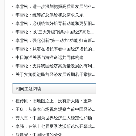
李雪松：进一步深刻把握高质量发展的科学内涵
李雪松：统筹好总供给和总需求关系
李雪松：必须统筹好培育新动能和更新旧动能的关系
李雪松：以“三大升级”推动中国经济高质量发展
李雪松：强化创新“第一动力”功能 打造新质生产力发展高地
李雪松：从潜在增长率看中国经济增长的底气
中日海洋关系与海洋命运共同体构建
李雪松：支撑我国经济高质量发展的有利条件仍然坚实
关于实施促进民营经济发展近期若干举措的通知
相同主题阅读
崔传刚：旧地图之上，没有新大陆：重新理解中国经济的范式跃迁
王庆：从资本市场视角观察当前中国经济的结构特征
龚六堂：中国为世界经济注入稳定性和确定性
李强：在第十七届夏季达沃斯论坛开幕式上的致辞
沈建光：中国经济的分化