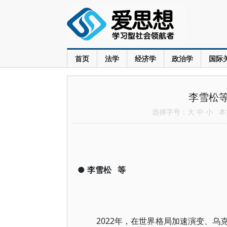
首页
法学
经济学
政治学
国际
李雪松
选择字号：
大
中
小
本文
●
李雪松
等
2022年，在世界格局加速演变、