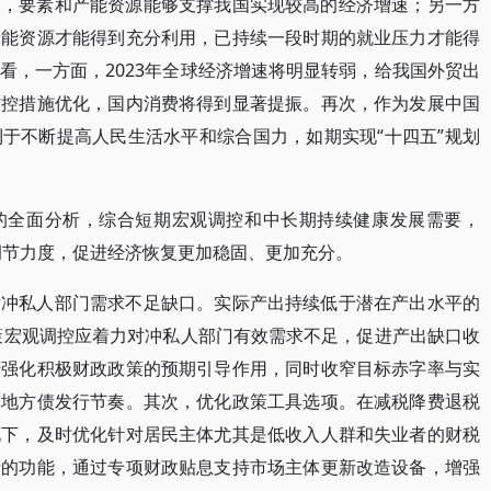
面，要素和产能资源能够支撑我国实现较高的经济增速；另一方
产能资源才能得到充分利用，已持续一段时期的就业压力才能得
看，一方面，2023年全球经济增速将明显转弱，给我国外贸出
防控措施优化，国内消费将得到显著提振。再次，作为发展中国
于不断提高人民生活水平和综合国力，如期实现“十四五”规划
的全面分析，综合短期宏观调控和中长期持续健康发展需要，
期调节力度，促进经济恢复更加稳固、更加充分。
对冲私人部门需求不足缺口。实际产出持续低于潜在产出水平的
政策宏观调控应着力对冲私人部门有效需求不足，促进产出缺口收
于强化积极财政政策的预期引导作用，同时收窄目标赤字率与实
和地方债发行节奏。其次，优化政策工具选项。在减税降费退税
况下，及时优化针对居民主体尤其是低收入人群和失业者的财税
费的功能，通过专项财政贴息支持市场主体更新改造设备，增强