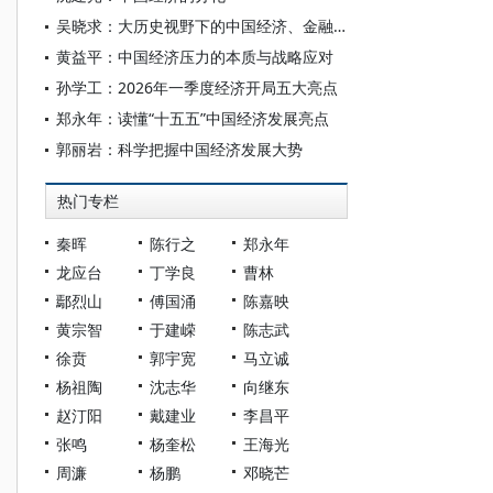
吴晓求：大历史视野下的中国经济、金融和资本市场
黄益平：中国经济压力的本质与战略应对
孙学工：2026年一季度经济开局五大亮点
郑永年：读懂“十五五”中国经济发展亮点
郭丽岩：科学把握中国经济发展大势
热门专栏
秦晖
陈行之
郑永年
龙应台
丁学良
曹林
鄢烈山
傅国涌
陈嘉映
黄宗智
于建嵘
陈志武
徐贲
郭宇宽
马立诚
杨祖陶
沈志华
向继东
赵汀阳
戴建业
李昌平
张鸣
杨奎松
王海光
周濂
杨鹏
邓晓芒