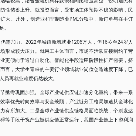
出增幅较高，结合金融机构存款余额同比增速高企，说明居民有
预防性储蓄上升。就投资而言，受市场主体预期不稳的影响，民
扩大。此外，制造业和非制造业PMI分项中，新订单与在手订
足。
需加力。2022年城镇新增就业1206万人，但16岁至24岁人
市场形成较大压力。就用工主体而言，市场不活跃直接制约了劳
企业更倾向于通过自动化、智能化手段适应阶段性扩产需要，挤
体而言，大学生青睐的主要行业领域就业岗位创造速度下降，已
人员再就业难度仍然较大。
环节亟需巩固加强。全球产业链供应链加速分化重构，带来一系
由效率优先转向效率与安全兼顾，产业链分工格局加速从全球化
压力有所加大。二是全球产业链供应链格局面临挑战，个别发达
障碍等手段干扰产业链供应链正常运行，我国产业链上下游利润