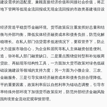
施建设需求的适配度。兼顾直接经济价值和间接社会价值，将正
、地下管网等低现金流回报或无现金流回报的市政类基建项目设
体经济营造平稳货币金融环境。货币政策应注重发挥好总量和结
均衡与外部均衡，降低实体经济融资成本和债务负担，防范化解
平稳增长。在私人部门信贷需求低迷情况下，要双管齐下，防止
。大力提振市场信心，为企业和居民等私人主体融资创造便利、
创造，弥补私人部门融资缺口。二是重点围绕促转型和补短板两
再贷款、再贴现等结构性工具，一方面加大货币政策对绿色低碳
基础设施建设等领域的支持力度；另一方面为小微企业、三农、
惠金融服务。三是引导实体经济融资成本和债务负担合理降低。
水平的重要因素，政策利率应以自然利率为锚动态调整，引导市
利率特殊外部环境下加强货币政策应对，防范外部经济金融风险
强跨境资金流动宏观审慎管理。