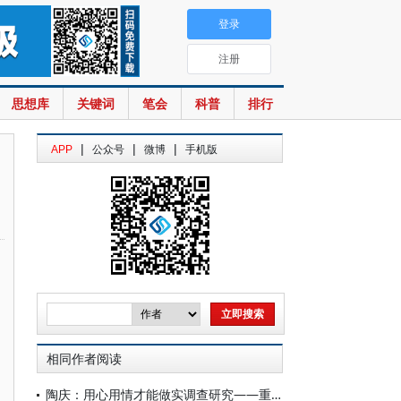
登录
注册
思想库
关键词
笔会
科普
排行
|
|
|
APP
公众号
微博
手机版
相同作者阅读
陶庆：用心用情才能做实调查研究——重温恩格斯《乌培河谷来信》