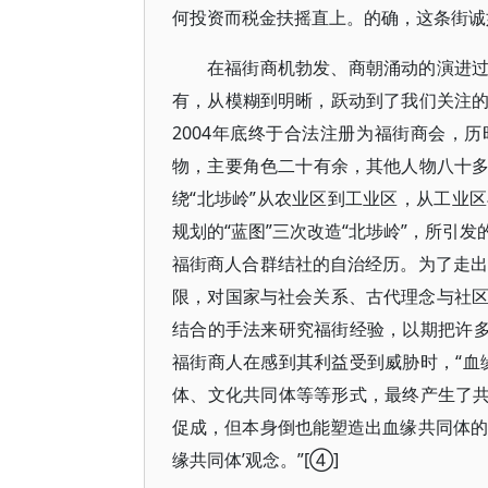
何投资而税金扶摇直上。的确，这条街诚
在福街商机勃发、商朝涌动的演进
有，从模糊到明晰，跃动到了我们关注的视
2004年底终于合法注册为福街商会，
物，主要角色二十有余，其他人物八十
绕“北埗岭”从农业区到工业区，从工业
规划的“蓝图”三次改造“北埗岭”，所引
福街商人合群结社的自治经历。为了走出类似“
限，对国家与社会关系、古代理念与社区
结合的手法来研究福街经验，以期把许多
福街商人在感到其利益受到威胁时，“血
体、文化共同体等等形式，最终产生了共
促成，但本身倒也能塑造出血缘共同体的
缘共同体’观念。”[④]