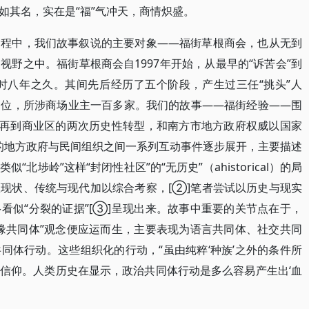
如其名，实在是“福”气冲天，商情炽盛。
过程中，我们故事叙说的主要对象——福街草根商会，也从无到
野之中。福街草根商会自1997年开始，从最早的“诉苦会”到
历时八年之久。其间先后经历了五个阶段，产生过三任“挑头”人
多位，所涉商场业主一百多家。我们的故事——福街经验——围
区再到商业区的两次历史性转型，和南方市地方政府权威以国家
发的地方政府与民间组织之间一系列互动事件逐步展开，主要描述
北埗岭”这样“封闭性社区”的“无历史”（ahistorical）的局
现状、传统与现代加以综合考察，[②]笔者尝试以历史与现实
看似“分裂的证据”[③]呈现出来。故事中重要的关节点在于，
缘共同体”观念便应运而生，主要表现为语言共同体、社交共同
同体行动。这些组织化的行动，“虽由纯粹‘种族’之外的条件所
信仰。人类历史在显示，政治共同体行动是多么容易产生出‘血