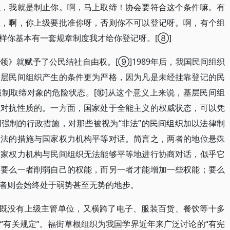
织，我就是制止你。啊，马上取缔！协会要符合这个条件嘛。有
啦，啊，你上级要批准你呀，否则你不可以登记呀。啊，有个组
样你基本有一套规章制度我才给你登记呀。[⑧]
》就赋予了公民结社自由权。[⑨]1989年后，我国民间组织
基层民间组织产生的条件更为严格，因为凡是未经挂靠登记的民
制取缔对象的危险状态。[⑩]从这个意义上来说，基层民间组
重对抗性质的。一方面，国家处于全能主义的权威状态，可以凭
强制的行政措施，对那些被视为“非法”的民间组织加以法律制
合法的措施与国家权力机构平等对话。简言之，两者的地位悬殊
国家权力机构与民间组织无法能够平等地进行协商对话，似乎它
：要么一者削弱自己的权能，而另一者才能增加一些权能；要么
者则会始终处于弱势甚至无势的地步。
，既没有上级主管单位，又横跨了电子、服装百货、餐饮等十多
“有关规定”。福街草根组织为我国学界近年来广泛讨论的“有宪