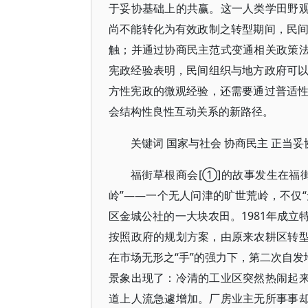
于妥协基础上的共赢。这一人类学田野观
尚不能转化为有效政制之转型期间，民
触；并通过协商民主范式变通相关政策法
宪政经验表明，民间组织与地方政府可
方性宪政的微观经验，还需要通过普适
会结构性良性互动关系的新路径。
关键词 国家与社会 协商民主 正当妥
福街草根商会[①]的故事发生在福
岭”——一个无人问津的旷世荒岭，不仅“
区金城公社的一大块农田。1981年成立
按照政府的规划方案，由原来农耕区转型
在市场无形之“手”的强力下，第二次自发
景象出现了：冷清的工业区突然热闹起来
道上人流急遽增加。厂房业主无所事事却