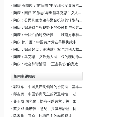
陶庆 石园园：在“田野”中发现和发展政治科学——兼评从“人类学的田野”到“田野政治学”
陶庆：回归“民族志”与重塑马克思主义人类学
陶庆：公民利益表达与聚合机制的转型与整合——从国家“政治安排”到公民结社“政治嵌入”的路径
陶庆：宪法财产权视野下的公民参与公共预算*
陶庆：合法性的时空转换——以南方市福街草根民间商会为例
陶庆 孙广厦：中国共产党在早期执政中的宪政思想探源——“俄共（布）党团——苏维埃”政制的主权视角
陶庆：宪政起点：宪法财产权与纳税人权利保障的宪政维度
陶庆：马克思主义政党人民主权的理论原则与政治意义
陶庆：社会和谐治理：“正当妥协”的宪政地方性知识
相同主题阅读
郭红军：中国共产党领导的协商民主基本特征的哲学审视
郎友兴：中国协商民主的双重特性： 超越民主、超越协商
桑玉成 周光俊：协商何以民主：关于加强人民政协制度化规范化程序化功能建设的思考
蔡文成 曲若仪：意见、共识与治理：协商民主的核心运行机理
陈家刚：开会：协商民主的实现形式