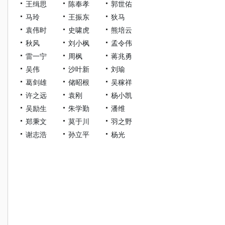
王缉思
陈奉孝
郭世佑
马玲
王振东
狄马
袁伟时
史啸虎
熊培云
秋风
刘小枫
孟令伟
雷一宁
周枫
蒋兆勇
吴伟
沙叶新
刘瑜
葛剑雄
储昭根
吴稼祥
许之远
袁刚
杨小凯
吴励生
朱学勤
潘维
郑秉文
莫于川
羽之野
谢志浩
孙立平
杨光