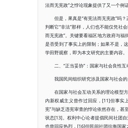
法而无宪政”之悖论现象提供了又一个例
但是，果真是“有宪法而无宪政”吗？
判断它“非法”那样，人们也不能仅凭社会
而无宪政”。关键要看福区地方政府与福
是否受到了事实上的限制；如果不是，
学田野观察，即为本文研究的主要内容。
二、“正当妥协”：国家与社会良性互
我国民间组织研究涉及国家与社会的
在国家与社会互动关系的理论模型
内新权威主义曾作过回应，[11]但事实
宪”与缺乏违宪审查的悖论依然存在，甚至出现
状态[13]。权利中心论者提倡民间社团自治
也曾回应热烈，[16]但民间社团抗衡国