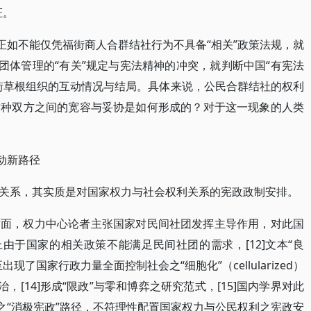
证。
正如不能仅凭福街商人合群结社行为不具备“相关”政策法规，就
团体管理的“有关”规定与宪法精神的冲突，就判断中国“有宪法
街草根组织的互动情况与结局。具体来说，公民合群结社的权利
这种双方之间的宽容与妥协是如何形成的？对于这一现象的人类
动新路径
关系，其实质是对国家权力与社会权利关系的宪政政制安排。
方面，权力中心论者主张国家对民间社团发挥主导作用，对此国
上由于国家的相关政策不能满足民间社团的需求，[12]文本“良
了国家行政力量全面控制社会之“细胞化”（cellularized）
，[14]形成“限政”与零和博弈之研究范式，[15]国内学界对此
家之“消极宪政”路径，不符理性配置国家权力与公民权利之宪政安