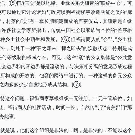
”。[⑤]“诉苦会”是以地缘、业缘关系为纽带的“联络中心”，可
也可以通过它讨论诸如与政府谈判福街楼宇改造功能之类的“麻
”，村落的“会”有一套长期积淀而成的严密仪式，其纽带是血缘
如许多社会学家所指出，传统中国社会以家族为本位的“差序格
种乡土社会中萌生和发展。[⑥]但福街商人的“会”与“乡土社
庄”外，则处于一种“召之即来，挥之即去”的涣散状态；特别是成
何等级制的权威存在。可见，这种“弱”的公众集体是“公共意
社会边界和内容边界都是流动的，与决策相分离的意见形成过程
体所构成的开放的、包容的网络中进行的。一种这样的多元公众
之内多多少少自发地形成其结构。[⑦]
看待这个问题，福街商家草根组织一无注册、二无主管单位，如
疑。福街商人的社团活动，时间一长，自然传到了“有关部门”那
办此事。
。就是说，他们这个组织是非法的，啊，是非法的，不能以这个