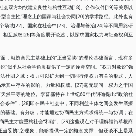
社会双方均欲建立良性结构性互动[18]、合作伙伴[19]等关系以
型自主性”理念上的国家与社会协同[20]的学术路径。此外也有
场域[22]、国家在社会中[23]、治理与善治[24]等不同思路研
]、相互赋权[26]等角度展开论述，以探求国家权力与社会权利互
面，就协商民主基础上的“正当妥协”的理论基础而言，现有多
件说”似乎从社会学角度提供了一定的诠释空间。“权力对象说”强
合法社团之域；权力可以扩大到一切同行使权力有关的形式，人
示其中存在的影响、力量和权威。[27]毫无疑问，权力之于国
天然平等的地位。李普塞特在上世纪60年代明确提出:“政治社
条件”，[28]即在民主社会中，不同利益主体之间会发生磨擦
主的基础。有分歧，才能通过协商民主方式求得统一与协调；在
民主才能重构社会“和谐”。[29]这些观点对于理解福街草根商
正当妥协”之现象，能够提供一定的概念支撑，但还谈不上是系