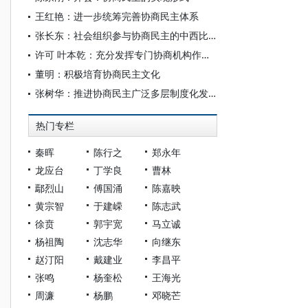
王红艳：进一步统筹完善协商民主体系
张长东：社会组织参与协商民主的中西比较
许可 叶本乾：充分发挥专门协商机构作用 把强国建设、民族复兴伟业不断推向前进
董明：积极培育协商民主文化
张树华：推进协商民主广泛多层制度化发展
热门专栏
秦晖
陈行之
郑永年
龙应台
丁学良
曹林
鄢烈山
傅国涌
陈嘉映
黄宗智
于建嵘
陈志武
徐贲
郭宇宽
马立诚
杨祖陶
沈志华
向继东
赵汀阳
戴建业
李昌平
张鸣
杨奎松
王海光
周濂
杨鹏
邓晓芒