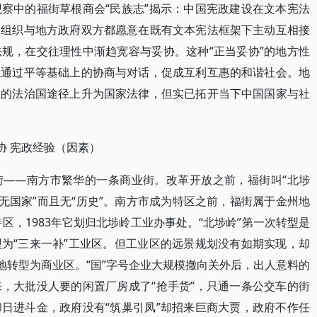
察中的福街草根商会“民族志”揭示：中国宪政建设在文本宪法
间组织与地方政府双方都愿意在既有文本宪法框架下主动互相接
规，在交往理性中渐趋宽容与妥协。这种“正当妥协”的地方性
以通过平等基础上的协商与对话，促成互利互惠的和谐社会。地
性的法治国途径上升为国家法律，但实已拓开当下中国国家与社
协 宪政经验（因素）
街——南方市繁华的一条商业街。改革开放之前，福街叫“北埗
无国家”而且无“历史”。南方市成为特区之前，福街属于金州地
特区，1983年它划归北埗岭工业办事处。“北埗岭”第一次转型是
为“三来一补”工业区。但工业区的远景规划没有如期实现，却
地转型为商业区。“国”字号企业大规模撤向关外后，出人意料的
，大批没人要的闲置厂房成了“抢手货”，只通一条公交车的街
日进斗金，政府没有“筑巢引凤”却招来巨商大贾，政府不作任