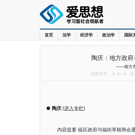
首页
法学
经济学
政治学
国际
陶庆：地方政府
——南方
选择字号：
大
中
小
本文
●
陶庆
(
进入专栏
)
内容提要 福区政府与福街草根商会