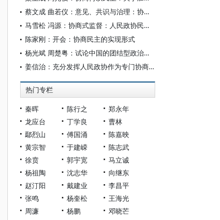
蔡文成 曲若仪：意见、共识与治理：协商民主的核心运行机理
马雪松 冯源：协商式监督：人民政协民主监督的责任逻辑、制度体系与实践路径
陈家刚：开会：协商民主的实现形式
杨光斌 周楚粤：试论中国的团结型政治：人民政协的视角
姜信治：充分发挥人民政协作为专门协商机构作用
热门专栏
秦晖
陈行之
郑永年
龙应台
丁学良
曹林
鄢烈山
傅国涌
陈嘉映
黄宗智
于建嵘
陈志武
徐贲
郭宇宽
马立诚
杨祖陶
沈志华
向继东
赵汀阳
戴建业
李昌平
张鸣
杨奎松
王海光
周濂
杨鹏
邓晓芒