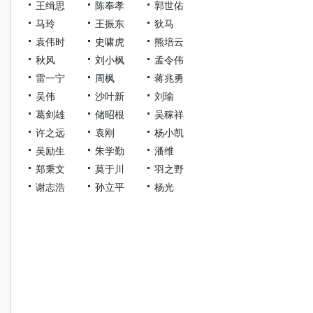
王缉思
陈奉孝
郭世佑
马玲
王振东
狄马
袁伟时
史啸虎
熊培云
秋风
刘小枫
孟令伟
雷一宁
周枫
蒋兆勇
吴伟
沙叶新
刘瑜
葛剑雄
储昭根
吴稼祥
许之远
袁刚
杨小凯
吴励生
朱学勤
潘维
郑秉文
莫于川
羽之野
谢志浩
孙立平
杨光