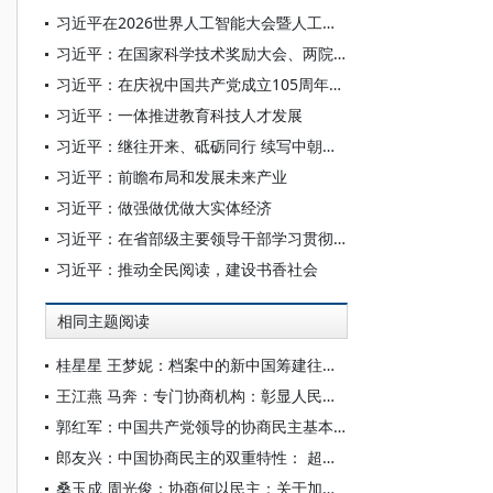
习近平在2026世界人工智能大会暨人工智能全球治理高级别会议开幕式上的主旨讲话（全文）
习近平：在国家科学技术奖励大会、两院院士大会、中国科协第十一次全国代表大会上的讲话
习近平：在庆祝中国共产党成立105周年大会上的讲话
习近平：一体推进教育科技人才发展
习近平：继往开来、砥砺同行 续写中朝传统友谊崭新篇章
习近平：前瞻布局和发展未来产业
习近平：做强做优做大实体经济
习近平：在省部级主要领导干部学习贯彻党的二十届四中全会精神专题研讨班上的讲话
习近平：推动全民阅读，建设书香社会
相同主题阅读
桂星星 王梦妮：档案中的新中国筹建往事——人民政协第一届全体会议档案文献背后的故事
王江燕 马奔：专门协商机构：彰显人民政协制度优势的标识性概念
郭红军：中国共产党领导的协商民主基本特征的哲学审视
郎友兴：中国协商民主的双重特性： 超越民主、超越协商
桑玉成 周光俊：协商何以民主：关于加强人民政协制度化规范化程序化功能建设的思考