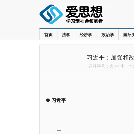
首页
法学
经济学
政治学
国际
习近平：加强和改
选择字号：
大
中
小
本文共
●
习近平
一