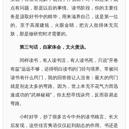
点有问题，那是以后的事情。读书阶段，你的主要任
务是汲取好书中的精华，用来滋养自己，这是第一位
的。至于高屋建瓴，火眼金睛，把古人批得体无完
肤，那是做研究时才需要的。
第三句话，自家体会，文火煲汤。
同样读书，有人读书活，有人读书死，只说“开卷
有益”远远不够，还得明白读书的门径与境界。常被问
读书有什么窍门，我的回答很让人沮丧：最大的窍门
就是别走太多的弯路。因为，世上本无不花气力而迅
速成功的“武林秘籍”，你太想寻找诀窍，反而容易走
弯路。
小时好学，抄了很多古今中外的读书格言。长大
后发现，这些佳言隽语仅仅起到励志的作用。书还是