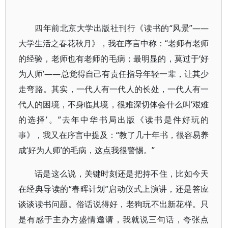
四年前北京大学出版社刊行《读书的“风景”——
大学生活之春花秋月》，我在序言中称：“老师有老师
的经验，老师也有老师的毛病；最明显的，莫过于‘好
为人师’——总觉得自己有责任指导年轻一辈，让其少
走弯路。其实，一代人有一代人的长处，一代人有一
代人的困境，不身临其境，很难深切体会什么叫‘艰难
的选择’。”去年中华书局出版《读书是件好玩的
事》，我又在序言中提及：“教了几十年书，很容易养
成‘好为人师’的毛病，这点我很警惕。”
话是这么说，关键时刻还是把持不住，比如今天
在经典导读的“春晖计划”启动仪式上演讲，还是答应
谈谈读书问题。俗话说得好，老狗玩不出新花样。只
是有感于主办方盛情邀请，我就说三句话，夸张点