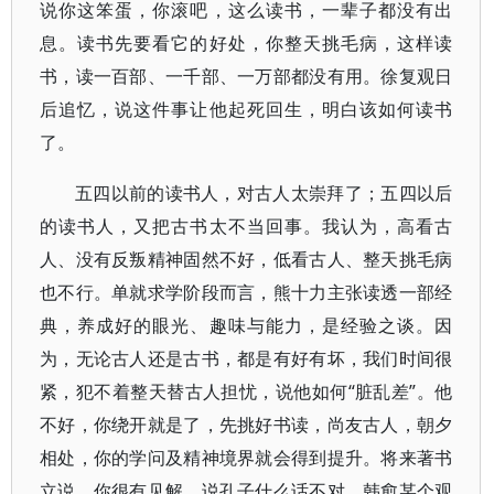
说你这笨蛋，你滚吧，这么读书，一辈子都没有出
息。读书先要看它的好处，你整天挑毛病，这样读
书，读一百部、一千部、一万部都没有用。徐复观日
后追忆，说这件事让他起死回生，明白该如何读书
了。
五四以前的读书人，对古人太崇拜了；五四以后
的读书人，又把古书太不当回事。我认为，高看古
人、没有反叛精神固然不好，低看古人、整天挑毛病
也不行。单就求学阶段而言，熊十力主张读透一部经
典，养成好的眼光、趣味与能力，是经验之谈。因
为，无论古人还是古书，都是有好有坏，我们时间很
紧，犯不着整天替古人担忧，说他如何“脏乱差”。他
不好，你绕开就是了，先挑好书读，尚友古人，朝夕
相处，你的学问及精神境界就会得到提升。将来著书
立说，你很有见解，说孔子什么话不对，韩愈某个观