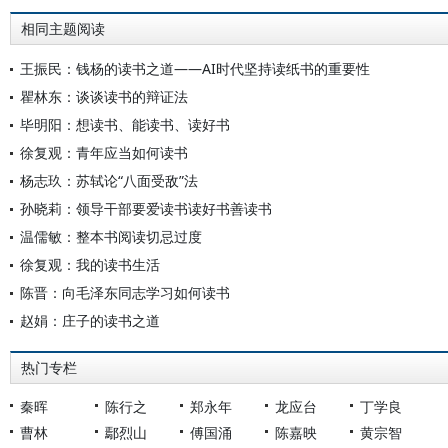
相同主题阅读
王振民：钱杨的读书之道——AI时代坚持读纸书的重要性
瞿林东：谈谈读书的辩证法
毕明阳：想读书、能读书、读好书
徐复观：青年应当如何读书
杨志玖：苏轼论“八面受敌”法
孙晓莉：领导干部要爱读书读好书善读书
温儒敏：整本书阅读切忌过度
徐复观：我的读书生活
陈晋：向毛泽东同志学习如何读书
赵娟：庄子的读书之道
热门专栏
秦晖
陈行之
郑永年
龙应台
丁学良
曹林
鄢烈山
傅国涌
陈嘉映
黄宗智