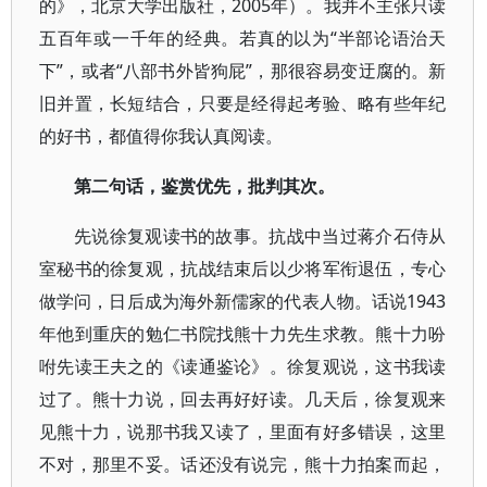
的》，北京大学出版社，2005年）。我并不主张只读
五百年或一千年的经典。若真的以为“半部论语治天
下”，或者“八部书外皆狗屁”，那很容易变迂腐的。新
旧并置，长短结合，只要是经得起考验、略有些年纪
的好书，都值得你我认真阅读。
第二句话，鉴赏优先，批判其次。
先说徐复观读书的故事。抗战中当过蒋介石侍从
室秘书的徐复观，抗战结束后以少将军衔退伍，专心
做学问，日后成为海外新儒家的代表人物。话说1943
年他到重庆的勉仁书院找熊十力先生求教。熊十力吩
咐先读王夫之的《读通鉴论》。徐复观说，这书我读
过了。熊十力说，回去再好好读。几天后，徐复观来
见熊十力，说那书我又读了，里面有好多错误，这里
不对，那里不妥。话还没有说完，熊十力拍案而起，