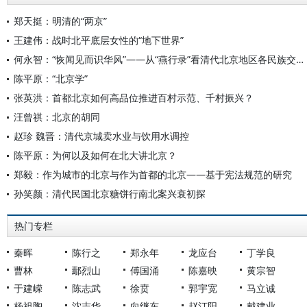
郑天挺：明清的“两京”
王建伟：战时北平底层女性的“地下世界”
何永智：“恢闻见而识华风”——从“燕行录”看清代北京地区各民族交往交流交融
陈平原：“北京学”
张英洪：首都北京如何高品位推进百村示范、千村振兴？
汪曾祺：北京的胡同
赵珍 魏晋：清代京城卖水业与饮用水调控
陈平原：为何以及如何在北大讲北京？
郑毅：作为城市的北京与作为首都的北京——基于宪法规范的研究
孙笑颜：清代民国北京糖饼行南北案兴衰初探
热门专栏
秦晖
陈行之
郑永年
龙应台
丁学良
曹林
鄢烈山
傅国涌
陈嘉映
黄宗智
于建嵘
陈志武
徐贲
郭宇宽
马立诚
杨祖陶
沈志华
向继东
赵汀阳
戴建业