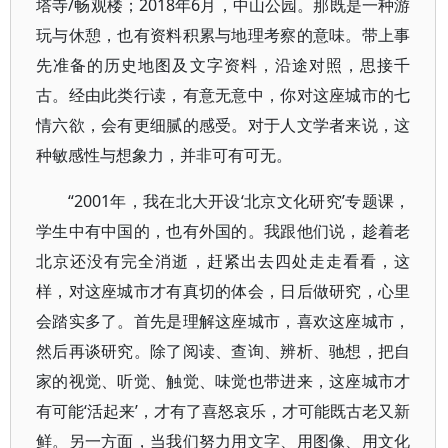
塔寺/畅观楼；2018年6月，中山公园。那既是一种游
玩与休憩，也有资料积累与地理考察的意味。带上事
先准备的历史地图及文字资料，沿途对照，思接千
古。经由此类行读，有意无意中，你对这座城市的七
情六欲，会有更细腻的感受。对于人文学者来说，这
种敏感性与想象力，并非可有可无。
“2001年，我在北大开设‘北京文化研究’专题课，
学生中有中国的，也有外国的。我跟他们说，趁着老
北京还没有完全消逝，赶紧出去四处走走看看，这
样，对这座城市才有真切的体会，日后做研究，心里
会踏实多了。首先是理解这座城市，喜欢这座城市，
然后再谈研究。除了阅读、查询、辨析、驰想，把自
家的视觉、听觉、触觉、味觉也带进来，这座城市才
有可能‘活起来’，才有了喜怒哀乐，才可能既古老又新
鲜。另一方面，当我们努力用文字、用图像、用文化