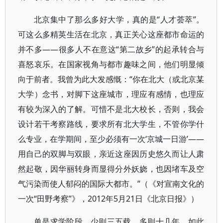
北京集中了那么多好大学，真的是“人才荟萃”。
可这么多精英生活在北京，真正关心这座都市命运的
并不多——很多人不在意这“第二故乡”的起承转合与
喜怒哀乐。在国家视角与都市趣味之间，他们明显倾
向于前者。我曾为此大发感慨：“你在北大（或北京某
大学）念书，对脚下这座城市，理应有感情，也理应
有较为深入的了解。可惜不是北大校长，否则，我会
设计若干考察路线，要求所有北大学生，不管你学什
么专业，在学期间，至少必须有一次‘京城一日游’——
用自己的双脚与双眼，亲近这座因历史悠久而让人肃
然起敬，因华丽转身而显得分外妖娆，也因堵车及空
气污染而使人郁闷的国际大都市。”（《对宣南文化的
一次“田野考察”》，2012年5月21日《北京日报》）
单是求学阶段，少则三五载，多则十几年，如此