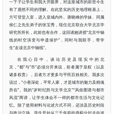
一下子让学生和我大开眼界，对这座城市的前世今生
有了迥然不同的理解。在此坚实的历史地理根基上，
方可登堂入室，进入皇城内外。唐晓峰的学妹、同属
侯仁之先生弟子的张宝秀，现任北京联合大学北京学
研究所所长，此前也有合作，这回请她讲授“北京中轴
线的时空演变与申遗保护”，同时与我联手，带学
生“走读北京中轴线”。
在我心目中，谈论历史及现实中的北
京，“都”与“市”必须分开来说，前者属于皇权（以及
诸多权贵），后者方才更多与平民百姓相关。我多次
说过，“小巷深处，平常人家，才是城市的魅力及精魂
所在”。我的“岁时纪胜与文学北京”“风俗图谱与都市
风流”两讲，让学生体会不一样的都市生活与文化记
忆。除了使用材料与论述方式不同，还涉及历史时段
与政治立场。学生开始从三千年前的燕蓟分封走向波