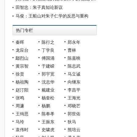
田智忠：朱子真知论新议
马俊：王船山对朱子仁学的反思与重构
热门专栏
秦晖
陈行之
郑永年
龙应台
丁学良
曹林
鄢烈山
傅国涌
陈嘉映
黄宗智
于建嵘
陈志武
徐贲
郭宇宽
马立诚
杨祖陶
沈志华
向继东
赵汀阳
戴建业
李昌平
张鸣
杨奎松
王海光
周濂
杨鹏
邓晓芒
王缉思
陈奉孝
郭世佑
马玲
王振东
狄马
袁伟时
史啸虎
熊培云