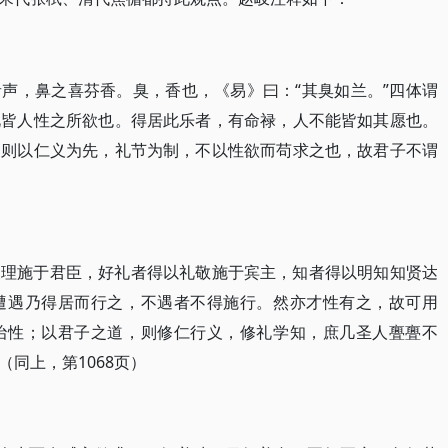
声，鼻之喜芬香。臭，香也，《易》曰：“其臭如兰。”四体谓
此皆人性之所欲也。得居此乐者，有命禄，人不能皆如其愿也。
，则以仁义为先，礼节为制，不以性欲而苟求之也，故君子不谓
义理施于君臣，好礼者得以礼敬施于宾主，知者得以明知知贤达
遭遇乃得居而行之，不遇者不得施行。然亦才性有之，故可用
治性；以君子之道，则修仁行义，修礼学知，庶几圣人亹亹不
同上，第1068页）