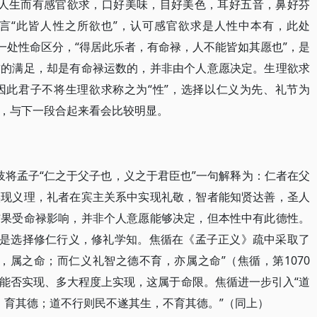
命。人生而有感官欲求，口好美味，目好美色，耳好五音，鼻好芬
言“此皆人性之所欲也”，认可感官欲求是人性中本有，此处
一处性命区分，“得居此乐者，有命禄，人不能皆如其愿也”，是
求的满足，却是有命禄运数的，并非由个人意愿决定。生理欲求
因此君子不将生理欲求称之为“性”，选择以仁义为先、礼节为
，与下一段合起来看会比较明显。
赵岐将孟子“仁之于父子也，义之于君臣也”一句解释为：仁者在父
实现义理，礼者在宾主关系中实现礼敬，智者能知贤达善，圣人
结果受命禄影响，并非个人意愿能够决定，但本性中有此德性。
而是选择修仁行义，修礼学知。焦循在《孟子正义》疏中采取了
，属之命；而仁义礼智之德不育，亦属之命”（焦循，第1070
能否实现、多大程度上实现，这属于命限。焦循进一步引入“道
生，育其德；道不行则民不遂其生，不育其德。”（同上）