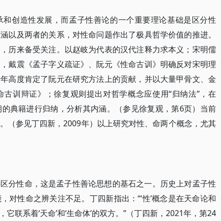
承和创造性发展，而孟子性善论的一个重要理论基础是区分性
内涵以及两者的关系，对性命问题作出了极具哲学价值的推进。
题，历来备受关注。以赵岐为代表的汉代注释力求本义；宋明儒
中，戴震《孟子字义疏证》、阮元《性命古训》明确反对宋明理
斯年高度肯定了阮元在研究方法上的贡献，并以大量甲骨文、金
命古训辩证》；徐复观则提出对哲学概念应使用“归纳法”，在
早期的典籍进行归纳，分析其内涵。（参见徐复观，第6页）当前
。（参见丁四新，2009年）以上研究对性、命两个概念，尤其
—区分性命，这是孟子性善论思想的基石之一。历史上对孟子性
，对性命之辨关注不足。丁四新指出：“‘性’概念是在天命论和
联系着‘天命’和‘生命体’的双方。”（丁四新，2021年，第24