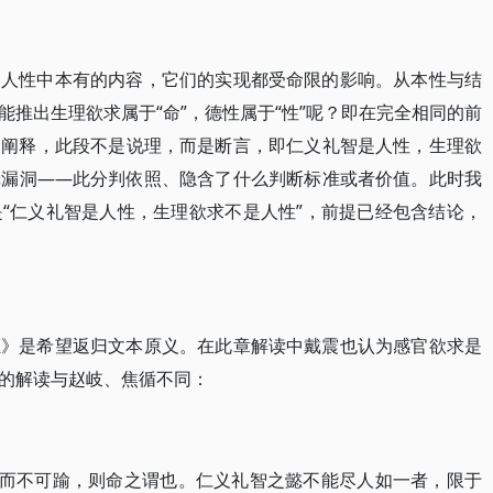
是人性中本有的内容，它们的实现都受命限的影响。从本性与结
推出生理欲求属于“命”，德性属于“性”呢？即在完全相同的前
的阐释，此段不是说理，而是断言，即仁义礼智是人性，生理欲
辑漏洞——此分判依照、隐含了什么判断标准或者价值。此时我
“仁义礼智是人性，生理欲求不是人性”，前提已经包含结论，
证》是希望返归文本原义。在此章解读中戴震也认为感官欲求是
的解读与赵岐、焦循不同：
限而不可踰，则命之谓也。仁义礼智之懿不能尽人如一者，限于