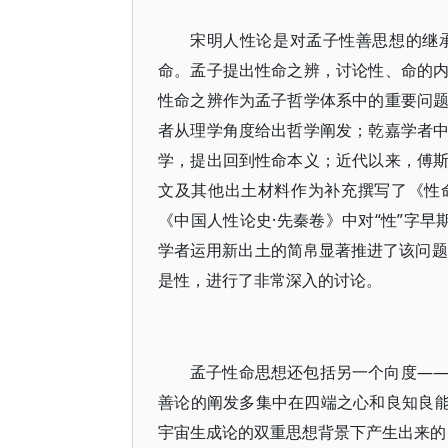
宋明人性论是对孟子性善思想的继
命。孟子提出性命之辨，讨论性、命的
性命之辨作为孟子哲学体系中的重要问
者从理学角度给出哲学阐发；乾嘉学者
学，提出回到性命本义；近代以来，傅
文及其他出土材料作为补充撰写了《性
《中国人性论史·先秦卷》中对“性”字
学者运用新出土的简帛显著推进了该问题
是性，进行了非常深入的讨论。
孟子性命思想还包括另一个向度—
善论的阐发多集中在四端之心和良知良能
宇宙生成论的双重思想背景下产生出来的，它