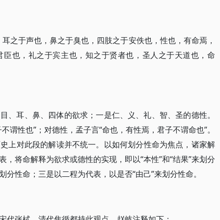
，耳之于声也，鼻之于臭也，四肢之于安佚也，性也，有命焉，
君臣也，礼之于宾主也，知之于贤者也，圣人之于天道也，命
、目、耳、鼻、四体的欲求；一是仁、义、礼、智、圣的德性。
不谓性也”；对德性，孟子言“命也，有性焉，君子不谓命也”。
历史上对此段的解读并不统一。以如何划分性命为焦点，诸家解
，将命解释为欲求或德性的实现，即以“本性”和“结果”来划分
划分性命；三是以二程为代表，以是否“由己”来划分性命。
宋代张栻、清代焦循都持此观点。赵岐注释如下：