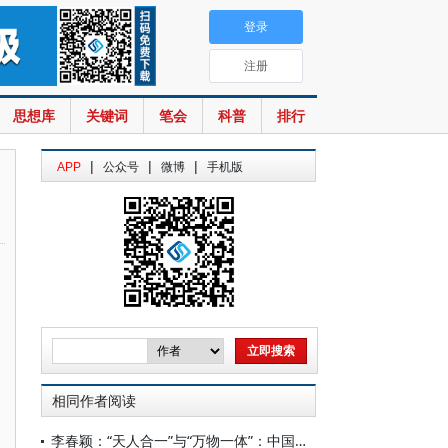
登录
注册
思想库
关键词
笔会
科普
排行
|
|
|
APP
公众号
微博
手机版
相同作者阅读
李春颖：“天人合一”与“万物一体”：中国哲学一体性思维与主客关系