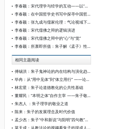
李春颖：宋代理学与经学的互动——以“人者，天地之心”为视角
李春颖：在中国哲学史书写中探寻中国哲学
李春颖：张九成与儒家伦理：气论视域下的德福关系诠释
李春颖：宋代儒佛之辩的逻辑演进
李春颖：宋代儒佛之辩中的“心”与“觉”
李春颖：所禀即所值：朱子解《孟子》性命之辨章
相同主题阅读
傅锡洪：朱子鬼神论的内在结构与演化趋向
毕冉：从“用中见体”到“体立用行” ——论朱子对《中庸》首章“大本”“达道”的阐释变化
林宏星：朱子论道德教化的公共性基础
董耀民：“本明之体”自作主宰 ——朱子敬论新解
朱杰人 ：朱子理学的敬业之道
陈来：朱子的发展理念及时代价值
孟少杰：朱子“中和新说”与阳明“四句教”的思想交涉——以秦云爽和陆陇其的争论为中心
莫天成：从教法论的视阈看朱子的现成人性论