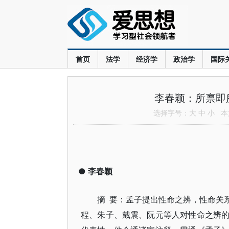
首页
法学
经济学
政治学
国际
李春颖：所禀即
选择字号：
大
中
小
本文
●
李春颖
摘 要：孟子提出性命之辨，性命关
程、朱子、戴震、阮元等人对性命之辨