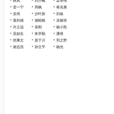
秋风
刘小枫
孟令伟
雷一宁
周枫
蒋兆勇
吴伟
沙叶新
刘瑜
葛剑雄
储昭根
吴稼祥
许之远
袁刚
杨小凯
吴励生
朱学勤
潘维
郑秉文
莫于川
羽之野
谢志浩
孙立平
杨光