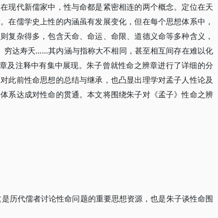
至在现代新儒家中，性与命都是紧密相连的两个概念。定位在天
者。在儒学史上性的内涵虽有发展变化，但在每个思想体系中，
念则复杂得多，包含天命、命运、命限、道德义命等多种含义，
数、穷达寿夭……其内涵与指称大不相同，甚至相互间存在难以化
”章及注释中有集中展现。朱子曾就性命之辨章进行了详细的分
含对此前性命思想的总结与继承，也凸显出理学对孟子人性论及
学体系达成对性命的贯通。本文将围绕朱子对《孟子》性命之辨
这是历代儒者讨论性命问题的重要思想资源，也是朱子谈性命围