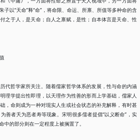
》和《中庸》，一方面将性命之辨置于天人视域中，另一方面将
子以“天命”释“命”，将命限、命运、所禀、所值等多种命的含
天付之于人，是天命；自人之禀赋，是性；自本体言是天命、性
值
为历代哲学家所关注。随着儒家哲学体系的发展，性与命的内涵
宋明理学提出性即理，以天理作为性善的形而上学基础，儒家人
基础，命则成为一种对现实人生或社会状态的补充解释，有时甚
为善者夭为恶者寿等现象。宋明很多儒者提倡“以义断命”，实
命中的部分则在一定程度上被搁置了。