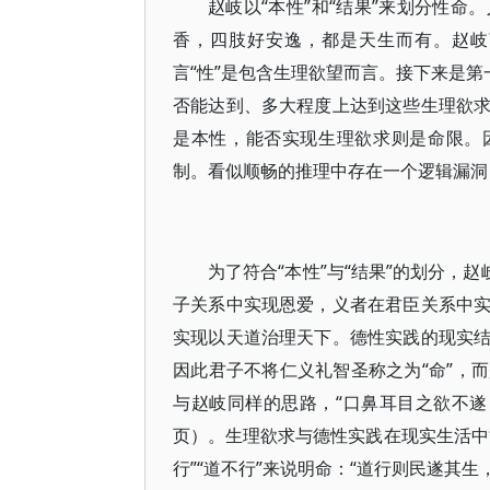
赵岐以“本性”和“结果”来划分性
香，四肢好安逸，都是天生而有。赵岐
言“性”是包含生理欲望而言。接下来是第
否能达到、多大程度上达到这些生理欲
是本性，能否实现生理欲求则是命限。
制。看似顺畅的推理中存在一个逻辑漏洞
为了符合“本性”与“结果”的划分，
子关系中实现恩爱，义者在君臣关系中
实现以天道治理天下。德性实践的现实
因此君子不将仁义礼智圣称之为“命”，
与赵岐同样的思路，“口鼻耳目之欲不遂
页）。生理欲求与德性实践在现实生活中
行”“道不行”来说明命：“道行则民遂其