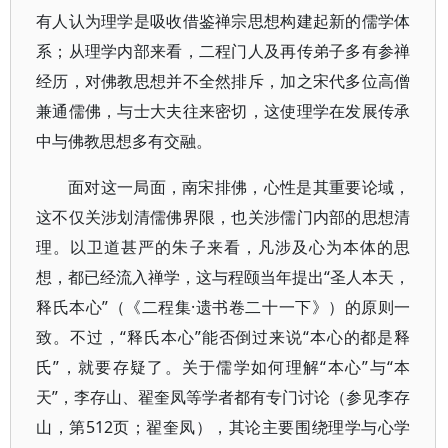
有人认为理学是吸收借鉴禅宗思想构建起新的儒学体
系；从理学内部来看，二程门人及再传弟子多有参禅
经历，对佛教思想并不全然排斥，加之宋代多位高僧
兼通儒佛，与士大夫往来密切，这使理学在发展传承
中与佛教思想多有交融。
面对这一局面，南宋排佛，心性是其重要论域，
这不仅关涉划清儒佛界限，也关涉儒门内部的思想清
理。以卫道甚严的朱子来看，凡涉及心为本体的思
想，都已经流入禅学，这与程颐当年提出“圣人本天，
释氏本心”（《二程集·遗书卷二十一下》）的原则一
致。不过，“释氏本心”能否倒过来说“本心的都是释
氏”，就要存疑了。关于儒学如何理解“本心”与“本
天”，李存山、翟奎凤等学者都有专门讨论（参见李存
山，第512页；翟奎凤），其论主要围绕理学与心学