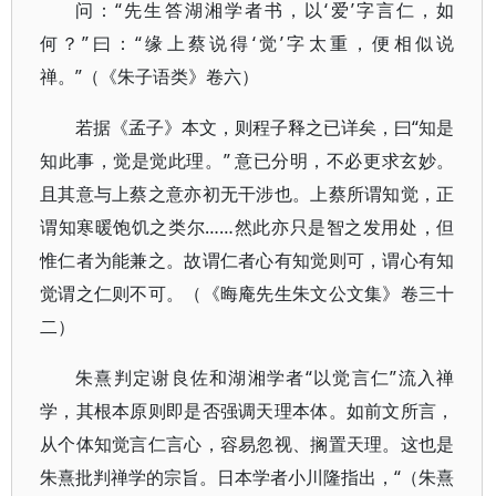
问：“先生答湖湘学者书，以‘爱’字言仁，如
何？”曰：“缘上蔡说得‘觉’字太重，便相似说
禅。”（《朱子语类》卷六）
若据《孟子》本文，则程子释之已详矣，曰“知是
知此事，觉是觉此理。” 意已分明，不必更求玄妙。
且其意与上蔡之意亦初无干涉也。上蔡所谓知觉，正
谓知寒暖饱饥之类尔……然此亦只是智之发用处，但
惟仁者为能兼之。故谓仁者心有知觉则可，谓心有知
觉谓之仁则不可。（《晦庵先生朱文公文集》卷三十
二）
朱熹判定谢良佐和湖湘学者“以觉言仁”流入禅
学，其根本原则即是否强调天理本体。如前文所言，
从个体知觉言仁言心，容易忽视、搁置天理。这也是
朱熹批判禅学的宗旨。日本学者小川隆指出，“（朱熹