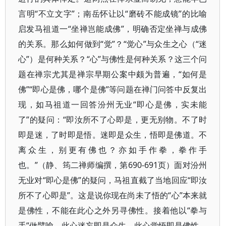
言明“不立文字”；南岳怀让以“磨砖不能成镜”的比喻
启发马祖道一“坐禅岂能成佛”，明确否定坐禅与成佛
的关系。那么如何做到“觉”？“觉心”与众生之心（“迷
心”）是何种关系？“心”与佛性是何种关系？这三个问
题在禅宗尤其是禅宗早期公案中颇为普遍，“如何是
佛”“即心是佛，哪个是佛”等问题在禅门问答中反复出
现，如马祖道一回答汾州无业“即心是佛，实未能
了”的疑问：“即汝所不了心即是，更无别物。不了时
即是迷，了时即是悟。迷即是众生，悟即是佛道。不
离众生，别更有佛也？亦如手作拳，拳作手
也。”（静、筠二禅师编撰，第690-691页）面对汾州
无业对“即心是佛”的疑问，马祖直截了当地回应“即汝
所不了心即是”。这是说你现在尚未了悟的“心”本来就
是佛性，不能在此心之外另寻佛性。接着他以“拳与
手”做譬喻，此心迷妄即是众生，此心觉悟即是佛性。