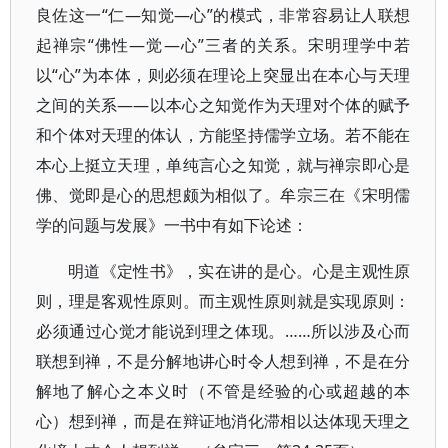
良佐这一“仁—知觉—心”的模式，非常容易让人联想
起禅宗“佛性—觉—心”三者的关系。宋明理学中若
以“心”为本体，则必须在理论上突显出在本心与天理
之间的关系——以本心之知觉作为天理对个体的赋予
和个体对天理的体认，方能坚持儒学立场。若不能在
本心上挺立天理，单纯言心之知觉，就与禅宗即心是
佛、觉即是心的思想颇为相似了。牟宗三在《宋明儒
学的问题与发展》一书中有如下论述：
明道《定性书》，实在讲的是心。心是主观性原
则，理是客观性原则。而主观性原则就是实现原则：
必须通过心觉才能说到理之体现。……所以涉及心而
联想到禅，不是分解地讲心时令人想到禅，不是在分
解地了解心之本义时（不管是经验的心或超越的本
心）想到禅，而是在辩证地消化滞相以达体现天理之