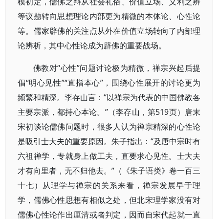
模初定，儒佛之辩从社会礼俗、价值立场、义利之辨
等议题转向思想理论内部更为精微的本体论、心性论
等。儒家辟佛的关注点从外在价值立场转向了内部理
论辨析，其中心性论成为辟佛的重要战场。
佛教对“心性”问题讨论极为精微，禅宗兴起后提
倡“明心见性”“直指本心”，围绕心性展开的讨论更为
频繁和精深。李存山言：“以禅宗为代表的中国佛教各
主要宗派，都持心本论。”（李存山，第519页）唐末
宋初谈论儒佛问题时，很多人认为禅宗精深的心性论
是吸引士大夫的重要原因。朱子指出：“及唐中宗时有
六祖禅学，专就身上做工夫，直要求心见性。士大夫
才有向里者，无不归他去。”（《朱子语类》卷一百三
十七）从理学与禅宗的关系来看，禅宗发展早于理
学，儒佛心性思想有相似之处，但北宋理学家没有对
儒佛心性论作出厘清或者判定，因而自宋代起就一直