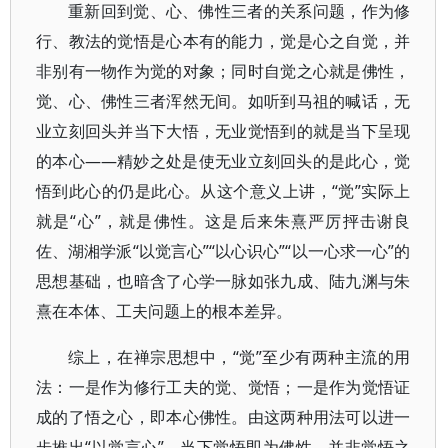
重新回到觉、心、佛性三者的关系问题，作为修
行、教法的觉悟是心本有的能力，觉是心之自觉，并
非别有一物作为觉的对象；同时自觉之心就是佛性，
觉、心、佛性三者浑然无间。如听到马祖的喊话，无
业立刻回头并当下大悟，无业觉悟到的就是当下呈现
的本心——精妙之处是使无业立刻回头的是此心，觉
悟到此心的仍是此心。从这个意义上讲，“觉”实际上
就是“心”，就是佛性。这是后来朱熹严厉抨击谢良
佐、湖湘学派“以觉言心”“以心识心”“以一心求一心”的
思想基础，也暗含了心学一脉如张九成、陆九渊与朱
熹在本体、工夫问题上的根本差异。
综上，在禅宗思想中，“觉”至少有两种主流的用
法：一是作为修行工夫的觉、觉悟；一是作为觉悟证
成的了悟之心，即本心佛性。由这两种用法可以进一
步推出“以觉言心”，当下觉悟即为佛性，并非觉悟之