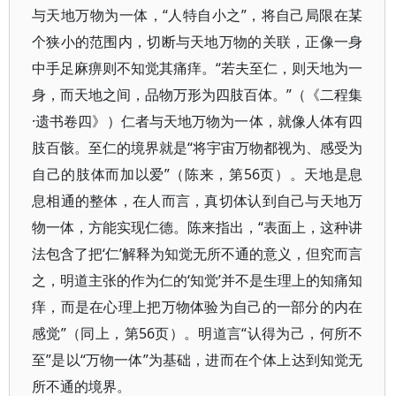
与天地万物为一体，“人特自小之”，将自己局限在某
个狭小的范围内，切断与天地万物的关联，正像一身
中手足麻痹则不知觉其痛痒。“若夫至仁，则天地为一
身，而天地之间，品物万形为四肢百体。”（《二程集
·遗书卷四》）仁者与天地万物为一体，就像人体有四
肢百骸。至仁的境界就是“将宇宙万物都视为、感受为
自己的肢体而加以爱”（陈来，第56页）。天地是息
息相通的整体，在人而言，真切体认到自己与天地万
物一体，方能实现仁德。陈来指出，“表面上，这种讲
法包含了把‘仁’解释为知觉无所不通的意义，但究而言
之，明道主张的作为仁的‘知觉’并不是生理上的知痛知
痒，而是在心理上把万物体验为自己的一部分的内在
感觉”（同上，第56页）。明道言“认得为己，何所不
至”是以“万物一体”为基础，进而在个体上达到知觉无
所不通的境界。