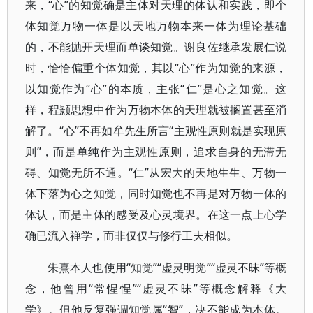
来，“心”的知觉确是主体对天理的体认和实践，即个
体知觉万物一体是以天地万物本来一体为理论基础
的，不能抛开天理而单谈知觉。谢良佐继承发展仁说
时，恰恰偏重个体知觉，其以“心”作为知觉的来源，
以知觉作为“心”的本质，主张“仁”是心之知觉。这
样，程颢思想中作为万物本体的天理就被搁置甚至消
解了。“心”不再如牟先生所言“主观性原则就是实现原
则”，而是单纯作为主观性原则，追求自身的无滞无
碍、知觉无所不通。“仁”从宏大的天地生生、万物一
体下落为心之知觉，同时知觉也不再是对万物一体的
体认，而是主体的感受及心灵境界。在这一点上心学
确已流入禅学，而非仅仅与修行工夫相似。
朱熹本人也使用“知觉”“虚灵明觉”“虚灵不昧”等概
念，他曾用“常惺惺”“虚灵不昧”等概念解释《大
学》。但他反复强调知觉属“智”，决不能成为本体。