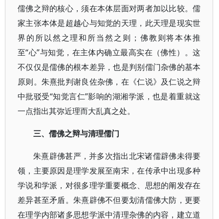
儒佛之辩的核心，须在本体层面对两者加以比较。儒
家主张本体是超越心与知觉的天理，此天理是现实世
界的所以然之理和所当然之则；佛教则将本体推
至“心”与知觉，在主体内确立最高实在（佛性）。这
不仅仅是儒佛的根本差异，也是判别儒门杂佛的基本
原则。朱熹批判谢良佐杂佛，在《仁说》及仁说之辩
中批驳受“知觉言仁”影响的湖湘学派，也是着重就这
一点指出其弥近理而大乱真之处。
三、儒佛之辩与清理儒门
朱熹辟佛甚严，并多次指出北宋诸儒辟佛未得要
领，主要原因是理学发展至南宋，在传承中出现多种
学说和学派，对很多理学重要概念、思想的阐发存在
差异甚至矛盾。朱熹辟佛不但要划清儒佛大防，更要
在理学内部诸多思想学派中清理杂佛的内容，建立道