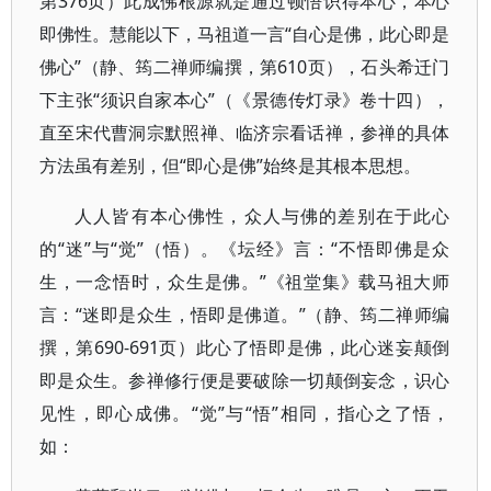
第376页）此成佛根源就是通过顿悟识得本心，本心
即佛性。慧能以下，马祖道一言“自心是佛，此心即是
佛心”（静、筠二禅师编撰，第610页），石头希迁门
下主张“须识自家本心”（《景德传灯录》卷十四），
直至宋代曹洞宗默照禅、临济宗看话禅，参禅的具体
方法虽有差别，但“即心是佛”始终是其根本思想。
人人皆有本心佛性，众人与佛的差别在于此心
的“迷”与“觉”（悟）。《坛经》言：“不悟即佛是众
生，一念悟时，众生是佛。”《祖堂集》载马祖大师
言：“迷即是众生，悟即是佛道。”（静、筠二禅师编
撰，第690-691页）此心了悟即是佛，此心迷妄颠倒
即是众生。参禅修行便是要破除一切颠倒妄念，识心
见性，即心成佛。“觉”与“悟”相同，指心之了悟，
如：