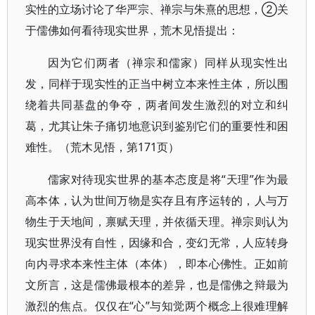
实性的立场讨论了华严宗、禅宗与朱熹的思想，②关
于儒佛如何看待现实世界，荒木见悟提出：
因为它们两者（禅宗和儒家）同样从现实性出
发，同样于现实性的正当中树立本来性主体，所以围
绕着共同基盘的争夺，两者间发生激烈的对立和纠
葛，尤其让朱子痛切地意识到鉴别它们的重要性和困
难性。（荒木见悟，第171页）
儒家对待现实世界的基本态度是将“天理”作为最
高本体，认为世间万物是实存且有序运转的，人与万
物生于天地间，禀赋天理，并依循天理。禅宗则认为
现实世界没有自性，因缘和合，变幻无常，人应转身
向内寻求本来性主体（本体），即本心佛性。正如前
文所言，这是儒佛最根本的差异，也是儒佛之辩最为
激烈的焦点。仅仅在“心”与知觉两个概念上很难理解