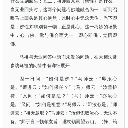
什么立刻回头；其二，祖师西来意（佛性）是什么。
当无业回头时，这两个问题巧妙地融合为一：听到召
唤马上回头是其心使然，此时心中无念无住，当下即
是；佛性并非别有一物，正是此心。这一巧妙的场景
中，心与佛、觉与佛合而为一，即心即佛，觉悟即
佛。
马祖与无业问答中隐而未发的问题，在大梅法常
参访马祖的问答中有详细展开：
因一日问：“如何是佛？”马师云：“即汝心
是。”师进云：“如何保任？”（马）师云：“汝善护
持。”又问：“如何是法？”（马）师云：“亦汝心
是。”又问：“如何是祖意？”马师云：“即汝心是。”师
进云：“祖无意耶？”马师云：“汝但识取汝心，无法不
备。”师于言下顿领玄旨，遂杖锡而望云山。（静、筠