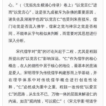
心。”（《无垢先生横浦心传录》卷上）“以觉言仁”进
而“以觉言心”，这是张九成被斥为杂佛的重要原因，
谢良佐及湖湘学也因“以觉言仁”也受到朱熹驳斥。儒
门论觉是否流入佛学，儒家之觉与禅宗之觉是否相
同，不能单从字句相似来判断，而需要对其思想进行
深入分析。
宋代儒学对“觉”的讨论兴起于二程，尤其是程颢
所提出的“以觉言仁”影响深远。“仁”作为儒学的核心
概念，在人的德性中居于核心的地位，最基本的意涵
是爱人。宋明理学为传统儒学构建形而上学基础，并
在理学体系中对传统儒学概念进行创造性诠
释，“仁”必然成为重中之重。程颢一改传统“以爱言
仁”的思路，从生生不已、万物一体的层面来解读仁的
内涵。如言“观鸡雏，可以观仁”（《宋元学案·明道学