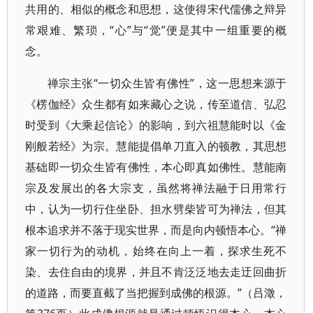
共用的、相似的概念和思想，这使得宋代儒佛之辩异
常艰难、繁琐，“心”与“觉”便是其中一组重要的概
念。
禅宗主张“一切众生皆有佛性”，这一思想来源于
《楞伽经》众生都有如来藏心之说，传至道信、弘忍
时受到《大乘起信论》的影响，到六祖慧能时以《金
刚般若经》为宗。慧能提倡单刀直入的顿教，其思想
基础即一切众生皆有佛性，本心即真如佛性。慧能南
宗及发展出的各大宗支，虽然将禅法融于日用常行
中，认为一切行住坐卧、担水劈柴皆可为禅法，但其
根本追求并不落于现实世界，而是向内顿悟本心。“禅
家一切行为的动机，始终在向上一着，探求生死不
染、去住自由的境界，并且不肯泛泛地去走迂回曲折
的道路，而要直截了当把握到成佛的根源。”（吕澂，