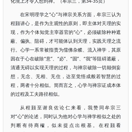
化境上才令人想到禅。（牟宗三，第34-35页）
在宋明理学之“心”与禅宗关系方面，牟宗三认为
程颢讲心，是作为主观性的原则，即主体对天理的实
现，作为个体知觉主宰器官的“心”，必须破除种种遮
蔽、偏执、阻碍，才可能体认到天理，实践天理之流
行。心学一系常被指责为儒佛杂糅、流入禅学，其原
因在于心在破除“意”、“必”、“固”、“我”等阻碍遮蔽，
清通无碍以实现天理的过程，与禅宗破除一切颠倒妄
想，无念、无相、无住，达至觉悟成般若智慧的过
程，两者十分相似。简而言之，心学与禅宗证成本体
的过程及工夫路径相似。
从程颢至谢良佐论仁来看，我赞同牟宗三
对“心”的论述，同时认为他对心学与禅学相似之处的
判断有待商榷，似未提点出根基。在程颢看