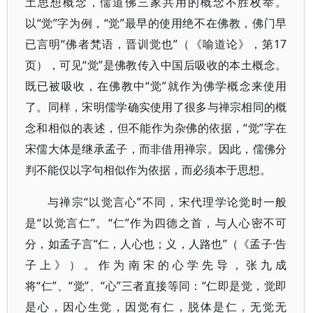
土思想概念，儒道佛三家共用的概念不胜枚举。
以“觉”字为例，“觉”最早的使用绝不在佛教，佛门早
已言明“佛者梵语，晋训觉也”（《喻道论》，第17
页），可见“觉”是佛教传入中国后吸收的本土概念。
既已被吸收，在佛教中“觉”就作为佛学概念来使用
了。同样，宋明儒学确实使用了很多与禅宗相同的概
念和相似的表述，但不能作为杂佛的依据，“觉”字在
宋儒大体是继承孟子，而非借用禅宗。因此，儒佛分
判不能仅以字句相似作为依据，而必须本于思想。
与禅宗“以觉言心”不同，宋代理学论觉时一般
是“以觉言仁”。“仁”作为四德之首，与人心密不可
分，如孟子言“仁，人心也；义，人路也”（《孟子·告
子上》）。作为南宋的心学先导，张九成
将“仁”、“觉”、“心”三者直接等同：“仁即是觉，觉即
是心，因心生觉，因觉有仁，脱体是仁，无觉无