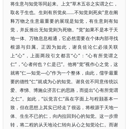
将生意与知觉等同起来。上文“草木五谷之实谓之仁，
取名于生也。生则有所觉矣……不知觉则死矣”意在阐
释万物之生意最重要的展现是知觉，有生意则有知
觉，并反推出无知觉则为死物。“觉”如果不是本于天
地一体、万物息息相通，它必然需要在个体内部寻找
根源与归属。正因为如此，谢良佐论仁必须关联
上“心”，上面两段引文都言“心”：“心有所觉谓之
仁”，“心者何也？仁是已”。他将“觉”视作心之觉，这
就将“仁—知觉—心”作为一个整体，由此，儒学最重
要的德性“仁”就成为心的知觉。谢良佐不同意传统以
爱、孝悌、博施众济言仁的思路，而提出“心有所觉谓
之仁”。如此，“以觉言仁”虽在字面上与程颢基本一
致，但在思想上其实已经走了很远，将根源于天地一
体、生生不已的仁，向内拉回到心的知觉。这一步滑
转，将二程的从天地论仁转向从心之知觉论仁。而谢