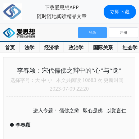
下载爱思想APP
立即下载
随时随地阅读精品文章
登录
注册
首页
法学
经济学
政治学
国际关系
社会学
李春颖：宋代儒佛之辩中的“心”与“觉”
选择字号：
大
中
小
本文共阅读 10683 次 更新时间：
2023-07-09 22:20
进入专题：
儒佛之辩
即心是佛
以觉言仁
●
李春颖