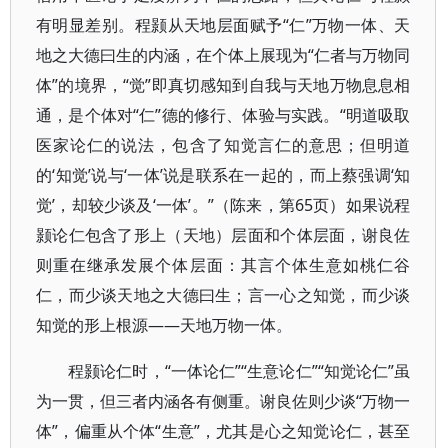
有明显差别。程颢从天地层面赋予“仁”万物一体、天
地之大德曰生的内涵，在个体上展现为“仁者与万物同
体”的境界，“觉”即真切感知到自我与天地万物息息相
通，是个体对“仁”德的修行、体验与实践。“明道吸取
医家论仁的说法，包含了知觉言仁的意思；但明道
的‘知觉’说与‘一体’说是联系在一起的，而上蔡强调‘知
觉’，却较少谈及‘一体’。”（陈来，第65页）如果说程
颢论仁包含了形上（天地）层面和个体层面，谢良佐
则重在继承发展个体层面：其言个体生意如桃仁谷
仁，而少谈天地之大德曰生；言一心之知觉，而少谈
知觉的形上根源——天地万物一体。
程颢论仁时，“一体论仁”“生意论仁”“知觉论仁”虽
为一贯，但三者内涵各有侧重。谢良佐则少谈“万物一
体”，偏重从个体“生意”，尤其是心之知觉论仁，甚至