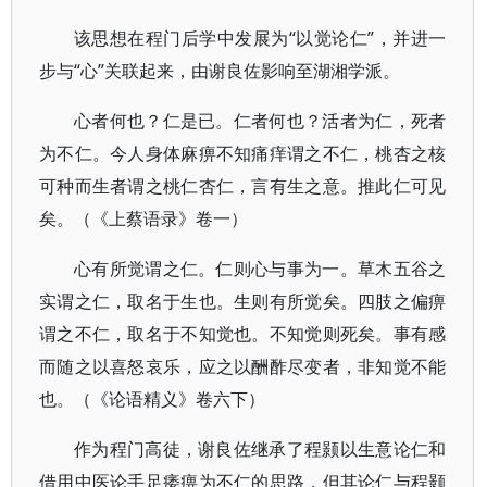
该思想在程门后学中发展为“以觉论仁”，并进一
步与“心”关联起来，由谢良佐影响至湖湘学派。
心者何也？仁是已。仁者何也？活者为仁，死者
为不仁。今人身体麻痹不知痛痒谓之不仁，桃杏之核
可种而生者谓之桃仁杏仁，言有生之意。推此仁可见
矣。（《上蔡语录》卷一）
心有所觉谓之仁。仁则心与事为一。草木五谷之
实谓之仁，取名于生也。生则有所觉矣。四肢之偏痹
谓之不仁，取名于不知觉也。不知觉则死矣。事有感
而随之以喜怒哀乐，应之以酬酢尽变者，非知觉不能
也。（《论语精义》卷六下）
作为程门高徒，谢良佐继承了程颢以生意论仁和
借用中医论手足痿痹为不仁的思路，但其论仁与程颢