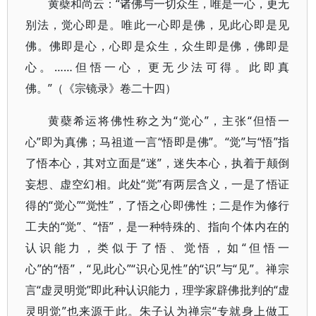
黄蘗和尚云：“诸佛与一切众生，唯是一心，更无
别法，觉心即是。唯此一心即是佛，见此心即是见
佛。佛即是心，心即是众生，众生即是佛，佛即是
心。……但悟一心，更无少法可得。此即真
佛。”（《宗镜录》卷二十四）
黄蘗希运将佛性称之为“觉心”，主张“但悟一
心”即为真佛；马祖道一言“悟即是佛”。“觉”与“悟”指
了悟本心，其对立面是“迷”，迷失本心，执着于颠倒
妄想、虚空幻相。此处“觉”有两层含义，一是了悟证
得的“觉心”“觉性”，了悟之心即佛性；二是作为修行
工夫的“觉”、“悟”，是一种特殊的、指向个体内在的
认识能力，类似于了悟、觉悟，如“但悟一
心”的“悟”，“见此心”“识心见性”的“识”与“见”。禅宗
言“虚灵明觉”即此种认识能力，理学家辟佛批判的“虚
灵明觉”也来源于此。朱子认为禅宗“专就身上做工