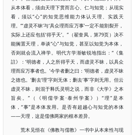
从本体看，须由天理下贯而言心、仁与知觉；从现实
看，须以“心”的知觉思维能力体认天理、实践天
理。“‘虚灵不昧’与‘具众理而应万事’一定不能割裂开，
实际上还应包括‘得乎天’。”（翟奎凤，第79页）决不
能搁置天理，单谈“心”与知觉，甚至以知觉为本体，
否则就会流入禅学。明代方学渐敏锐地指出：“《集
註》：‘明德者，人之所得乎天，而虚灵不昧，以具众
理而应万事者也。’今学者删之曰：‘明德者，虚灵不昧
之德也。’删去‘理’字则无体；删去‘事’字则无用。但云
虚灵不昧，则混于释氏灵明之说，而非《大学》之本
旨矣。”（《明儒学案·泰州学案》）“理”是本
体，“事”是本体发用。是否有超越心与知觉的本体
——天理，这是儒佛两家的根本差异。
荒木见悟在《佛教与儒教》一书中从本来性与现