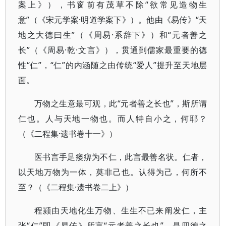
案上》），书窗前有茂草不除“欲常见造物生
意”（《宋元学案·明道学案下》）。他由《易传》“天
地之大德曰生”（《周易·系辞下》）和“元者善之
长”（《周易·乾·文言》），贯通到儒家最重要的德
性“仁”，“仁”的内涵随之由传统“爱人”提升至天地层
面。
万物之生意最可观，此“元者善之长也”，斯所谓
仁也。人与天地一物也。而人特自小之，何耶？
（《二程集·遗书卷十一》）
医书言手足痿痹为不仁，此言最善名状。仁者，
以天地万物为一体，莫非己也。认得为己，何所不
至？（《二程集·遗书卷二上》）
程颢由天地化生万物、生生不已来阐发仁，主
张“仁”即《易传》所言“元者善之长也”，是四德之