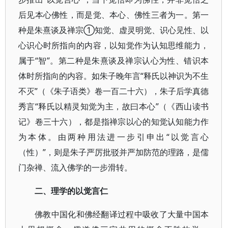
后见本心佛性，而是觉、本心、佛性三者为一。第一
种是朱熹谈及禅宗①知觉、虚灵明觉、识心见性、以
心识心时所指向的内容，以知觉作为认知思维能力，
属于“智”。第二种是朱熹谈及禅宗认心为性、错识本
体时所指向的内容。如朱子晚年言“释氏以神识为不生
不灭”（《朱子语类》卷一百二十六），朱子后学真德
秀言“释氏以精灵知觉为主，故曰本心”（《西山读书
记》卷三十六），都是指禅宗以心的知觉认知能力作
为本体。由两种用法进一步引申出“以觉言心
（性）”，则是朱子严厉批驳并严加防范的理路，是儒
门杂禅、流入佛学的一步滑转。
二、理学的以觉言仁
佛教中国化和佛经翻译过程中吸收了大量中国本