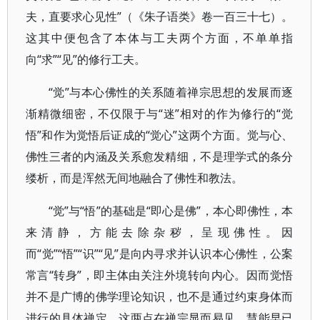
夫，直要求心见性”（《朱子语类》卷一百三十七）。
这其中便包含了本体与工夫两个方面，不单单指
向“求”“见”的修行工夫。
“觉”与本心佛性的关系随着禅宗思想的发展而逐
渐精微细密，不仅限于与“迷”相对的作为修行的“觉
悟”和作为觉悟后证成的“觉心”这两个方面。觉与心、
佛性三者的内涵及关系愈发精细，不是理学式的条分
缕析，而是浑然无间地融合了佛性和教法。
“觉”与“悟”的基础是“即心是佛”，本心即佛性，本
来清静，方能去除杂秽，呈现佛性。因
而“觉”“悟”“识”“见”是向内寻求并认识本心佛性，公案
常言“转身”，即主体由关注外境转向内心。因而觉悟
并不是广博的佛学理论知识，也不是通过约束身体而
进行的具体禅定。这两点在禅宗显而易见，慧能早已