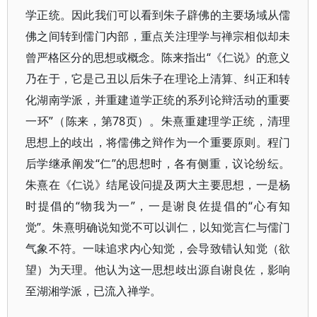
学正统。因此我们可以看到朱子辟佛的主要场域从儒
佛之间转到儒门内部，重点关注理学与禅宗相似却未
曾严格区分的思想或概念。陈来指出“《仁说》的意义
乃在于，它是己丑以后朱子在理论上清算、纠正和转
化湖南学派，并重建道学正统的系列论辩活动的重要
一环”（陈来，第78页）。朱熹重建理学正统，清理
思想上的歧出，将儒佛之辩作为一个重要原则。程门
后学继承阐发“仁”的思想时，各有侧重，议论纷纭。
朱熹在《仁说》结尾设问提及两大主要思想，一是杨
时提倡的“物我为一”，一是谢良佐提倡的“心有知
觉”。朱熹明确说知觉不可以训仁，以知觉言仁与儒门
气象不符。一味追求内心知觉，会导致错认知觉（欲
望）为天理。他认为这一思想歧出源自谢良佐，影响
至湖湘学派，已流入禅学。