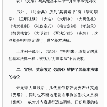
表1 《宪纲》与其他基本法律一并重申事例列表
另外，《明会典》所列“纂辑诸书”有《诸司职
掌》《皇明祖训》《大诰》《大明令》《大明集礼》
《洪武礼制》《礼仪定式》《稽古定制》《孝慈录》
《教民榜文》《大明律》《军法定律》《宪纲》，这
些都是明初制定通行于世的基本法律。
上述例子说明，《宪纲》与明初朱元璋制定的其
他基本法律一样，被视为“万世常法”不容更改。
二、宣宗、英宗考定《宪纲》维护了其基本法律
的地位
朱元璋去世以后，几代皇帝都强调要严格实施
《宪纲》，同时也不断地用发布事例的形式来贯彻
《宪纲》，或对其内容进行适当调整。日积月累的结