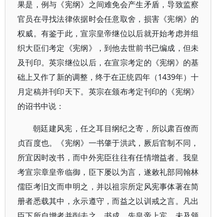
果是，例与《宪纲》之间难免会产生矛盾，导致监察
官员在寻找法律依据时会任意取舍，损害《宪纲》的
权威。有鉴于此，宣宗皇帝继位以后就开始考虑并组
织大臣们考定《宪纲》，到他去世前书已编成，但未
及刊印。英宗继位以后，在宣宗考定的《宪纲》的基
础上又作了新的调整，终于在正统四年（1439年）十
月定稿并刊印天下。英宗在颁布考定刊印的《宪纲》
的诏书中说：
朝廷建风宪，任之耳目纲纪之寄，所以肃百僚而
贞百度也。《宪纲》一书肇于洪武，厥后官制不同，
所宜因时改书，而中外宪臣往往有任情增益者。我皇
考宣宗章皇帝临御，臣下屡以为言，遂敕礼部同翰林
儒臣考旧文而申明之，并以祖宗所定风宪事体著在简
册者悉载其中，永示遵守，而益之以训戒之言。凡出
臣下所自增者并削去之。书成，先皇帝上宾，未及颁