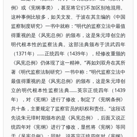
例》或《宪纲事类》，甚至将它们不加区别地混用。
这种事例比较多，如关文发、于波在其主编的《中国
监察制度研究》一书中就称：“明代的监察立法中最值
得重视的是《风宪总例》的颁布，这是朱元璋创立的
明代根本性的监察法典。这部法典颁布于洪武四年
（1371年）......正统四年（1439年），经修改重颁的
《风宪总例》仍体现了这一精神。”再如刘双舟在其所
著《明代监察法制研究》一书中称：“明代监察立法中
最值得重视的是《风宪总例》的颁布，这是朱元璋创
立的明代根本性监察法典......英宗正统四年（1439
年），对《宪纲》进行了修改，制定了《宪纲条例》
共十条，主要规定了监察官员的职权和责任。”这段话
先说朱元璋时期颁布的是《风宪总例》，后面又说正
统四年对《宪纲》进行了修改，显然将《宪纲》等同
于《风宪总例》；同时，说英宗正统四年对《宪纲》