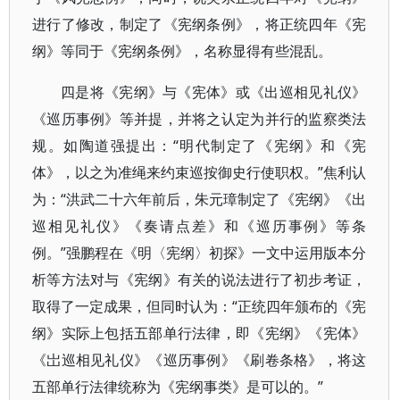
进行了修改，制定了《宪纲条例》，将正统四年《宪
纲》等同于《宪纲条例》，名称显得有些混乱。
四是将《宪纲》与《宪体》或《出巡相见礼仪》
《巡历事例》等并提，并将之认定为并行的监察类法
规。如陶道强提出：“明代制定了《宪纲》和《宪
体》，以之为准绳来约束巡按御史行使职权。”焦利认
为：“洪武二十六年前后，朱元璋制定了《宪纲》《出
巡相见礼仪》《奏请点差》和《巡历事例》等条
例。”强鹏程在《明〈宪纲〉初探》一文中运用版本分
析等方法对与《宪纲》有关的说法进行了初步考证，
取得了一定成果，但同时认为：“正统四年颁布的《宪
纲》实际上包括五部单行法律，即《宪纲》《宪体》
《岀巡相见礼仪》《巡历事例》《刷卷条格》，将这
五部单行法律统称为《宪纲事类》是可以的。”