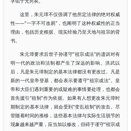
孚佑于无穷矣。
这里，朱元璋不仅强调了他所定法律的绝对权威
性——“一字不可改易”，也阐明了这种权威性的正当
理由，包括历史根据、现实经验乃至天地与祖宗的背
书。
朱元璋要求后世子孙谨守“祖宗成法”的遗训对有
明一代的政治和法制都产生了深远的影响。洪武以
后，凡是朱元璋制定的基本法律都没有更改过。凡是
新的一代皇帝登基，都会表示要遵守“祖宗成法”。皇
帝和大臣们遇到重要的或疑难的事情要处理，也都会
首先援引“祖制”作为依据。如果有人想更改朱元璋时
期制定的基本法律，就会受到“变乱祖制”的攻击。尽
管随着时间的推移，这些基本法律与实际生活脱节的
现象越来越严重，应当加以修改，但碍于谨守“袓宗成