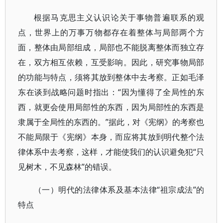
根据马克思主义认识论关于事物普遍联系的观
点，世界上的万事万物都存在着整体与局部两个方
面，整体由局部组成，局部也不能脱离整体而独立存
在，双方相互依赖，互受影响。因此，研究事物局部
的功能与特点，须将其放到整体中去考察。正如毛泽
东在谈到战略问题时指出：“因为懂得了全局性的东
西，就更会使用局部性的东西，因为局部性的东西是
隶属于全局性的东西的。”据此，对《宪纲》的考察也
不能局限于《宪纲》本身，而应将其放到明代整个法
律体系中去考察，这样，才能使我们的认识避免犯“只
见树木，不见森林”的错误。
（一）明代的法律体系及基本法律“祖宗成法”的
特点