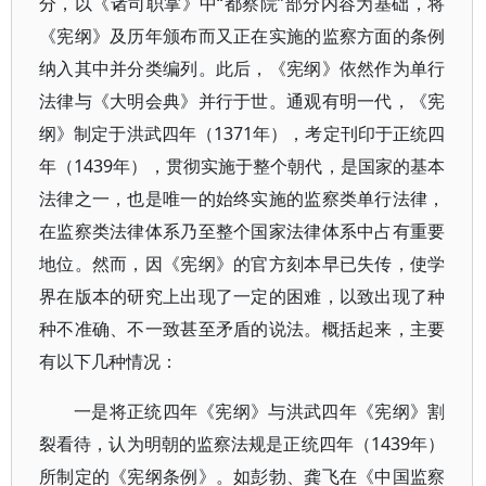
分，以《诸司职掌》中“都察院”部分内容为基础，将
《宪纲》及历年颁布而又正在实施的监察方面的条例
纳入其中并分类编列。此后，《宪纲》依然作为单行
法律与《大明会典》并行于世。通观有明一代，《宪
纲》制定于洪武四年（1371年），考定刊印于正统四
年（1439年），贯彻实施于整个朝代，是国家的基本
法律之一，也是唯一的始终实施的监察类单行法律，
在监察类法律体系乃至整个国家法律体系中占有重要
地位。然而，因《宪纲》的官方刻本早已失传，使学
界在版本的研究上出现了一定的困难，以致出现了种
种不准确、不一致甚至矛盾的说法。概括起来，主要
有以下几种情况：
一是将正统四年《宪纲》与洪武四年《宪纲》割
裂看待，认为明朝的监察法规是正统四年（1439年）
所制定的《宪纲条例》。如彭勃、龚飞在《中国监察