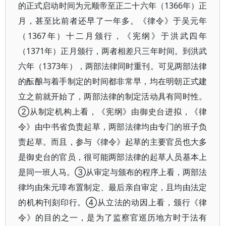
的正式启动时间为元顺帝至正二十六年（1366年）正
月，甚至比前者还早了一年多。《律令》于吴元年
（1367年）十二月颁行，《宪纲》于洪武四年
（1371年）正月颁行，两者相差只三年时间。到洪武
六年（1373年），两部法律同时重刊。可见两部法律
的酝酿与着手制定的时间都非常早，均在明朝正式建
立之前就开始了，两部法律的制定活动具有同时性。
②从制定机构上看，《宪纲》由御史台进拟，《律
令》由中书省负责起草，两部法律均由专门的班子负
责起草。而且，参与《律令》起草的主要官员也大多
是御史台的官员，很可能两部法律的起草人员基本上
是同一班人马。③从审定与颁布的程序上看，两部法
律均由朱元璋布置制定、最后亲自审定，且均由法定
的机构刊刻印行。④从立法的动因上看，颁行《律
令》的目的之一，是为了监察官巡历地方时于法有