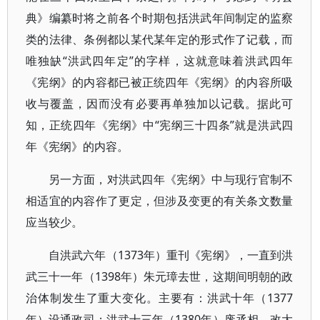
典》编纂时将之前各个时期包括洪武年间制定的监察
类的法律、条例都以某代某年定的形式作了记载，而
唯独缺“洪武四年定”的字样，这就意味着洪武四年
《宪纲》的内容都已被正统四年《宪纲》的内容所吸
收与覆盖，因而没有必要再单独加以记载。据此可
知，正统四年《宪纲》中“宪纲三十四条”就是洪武四
年《宪纲》的内容。
另一方面，对洪武四年《宪纲》中与现行官制不
相适宜的内容作了更定，但涉及变更的有关条文数量
应当较少。
自洪武六年（1373年）重刊《宪纲》，一直到洪
武三十一年（1398年）朱元璋去世，这期间明朝的政
治体制发生了重大变化。主要有：洪武十年（1377
年）设通政司；洪武十三年（1380年）废丞相，改大