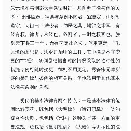
朱元璋在与刑部大臣谈话时进一步阐明了律与例的关
系：“刑部臣奏，律条与条例不同者，宜更定，俾所司
遵守。太祖曰：‘法令者，防民之具，辅治之术耳，有
经有权。律者，常经也。条例者，一时之权宜也。朕
御天下将三十年，命有司定律久矣，何用更定。’”朱
元璋的意思是，法令是治理的工具，其中律是不宜变
更的“常经”，条例是根据当时的情况采取的临时性的
措施；例可随时变更，律则不用更定。尽管朱元璋所
谈的是刑律与条例的相互关系，但也适用于其他基本
法律与条例的关系。
明代的基本法律有两个特点：一是基本法律的范
围比较宽泛，既包括《大明律》《诸司职掌》一类的
综合性法典，也包括《宪纲》这种关乎某一方面的重
要法规，还包括《皇明祖训》《大诰》等训示性的法