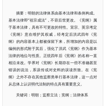
摘要：明朝的法律体系由基本法律和条例构成。
基本法律即“祖宗成法”，不容后世更改。《宪纲》属
于基本法律，具有不可更改的特性。宣宗、英宗考定
《宪纲》意在维护其权威，经考定后洪武四年《宪
纲》的内容基本上都被保留下来，所增加的内容是以
编例的形式附于其后，强化了洪武《宪纲》作为基本
法律的地位与性质。正统四年后《宪纲》的名称一直
相沿未改。学界对《宪纲》长期存在一些不准确甚至
错误的说法，系误传或对史料的误读所致。在《宪
纲》之外不存在其他监察类单行基本法律，这一点对
从总体上认识明代法制的特点具有重要意义。
关键词：明朝；监察立法；宪纲；法律体系