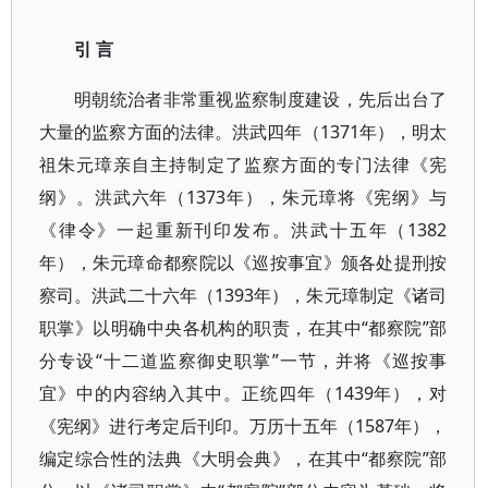
引 言
明朝统治者非常重视监察制度建设，先后出台了
大量的监察方面的法律。洪武四年（1371年），明太
祖朱元璋亲自主持制定了监察方面的专门法律《宪
纲》。洪武六年（1373年），朱元璋将《宪纲》与
《律令》一起重新刊印发布。洪武十五年（1382
年），朱元璋命都察院以《巡按事宜》颁各处提刑按
察司。洪武二十六年（1393年），朱元璋制定《诸司
职掌》以明确中央各机构的职责，在其中“都察院”部
分专设“十二道监察御史职掌”一节，并将《巡按事
宜》中的内容纳入其中。正统四年（1439年），对
《宪纲》进行考定后刊印。万历十五年（1587年），
编定综合性的法典《大明会典》，在其中“都察院”部