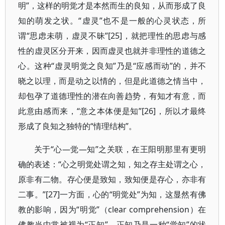
明”，这样的明觉才是本然而生的良知，从而形成了良
知的萌发之状。“虚灵”也不是一般的心灵状态，所
谓“思虑未萌，虚灵不昧”[25]，就把理性的思虑与感
性的虚灵区分开来，因而虚灵也就并非理性的道德之
心。这种“虚灵明觉之良知”乃是“应感而动”的，并不
晓之以理，而是动之以情的，但是此道德之情当中，
却包孕了道德理性的潜在向善趋势，有知才有意，而
此意由感而来，“意之本体便是知”[26]，所以才最终
形成了良知之独特的“情理结构”。
关于“心—觉—知”之关联，在王阳明那里有更明
确的表述：“心之明觉处谓之知，知之存主处谓之心，
原非有二物。存心便是致知，致知便是存心，亦非有
二事。”[27]一方面，心的“明觉处”为知，这显然有佛
教的影响，因为“明觉”（clear comprehension）在
佛教当中常被视为“正知”，正知乃是一种“觉知”的状