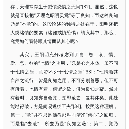
存，天理常存生于戒慎恐惧之无间”[32]。显然，这也
就是直接把“天理之昭明灵觉”等于良知，而这种良知
乃是“本觉”的。这段论述的独特之处在于，阳明还把
人类诸情的要素（诸如戒慎恐惧）纳入其中，那么，
究竟如何看待顺其情而从其心呢？
其实，王阳明充分考虑到了喜、怒、哀、惧、
爱、恶、欲的“七情”之功用，“乐是心之本体，虽不同
于七情之乐，而亦不外于七情之乐”[33]；“七情顺其
自然之流行，皆是良知之用，不可分别善恶，但不可
有所着，七情有着，俱谓之欲，俱为良知之蔽。然才
有着时，良知亦自会觉，觉即蔽去，复其体矣。此处
能勘得破，方是简易透彻工夫”[34]。按照这种理解，
第一，“觉”并不只是佛教那种向清净“佛心”之回归，
而是指“去蔽”，所去乃是“良知之蔽”；第二，觉乃