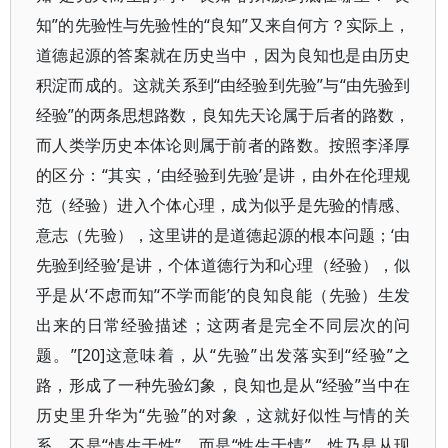
知”的先验性与先验性的“良知”又来自何方？实际上，
道德起源的答案就在历史当中，因为良知也是由历史
积淀而成的。这就关系到“由经验到先验”与“由先验到
经验”的两条思想路数，良知先天论属于后者的路数，
而人类学历史本体论则属于前者的路数。按照李泽厚
的区分：“其实，‘由经验到先验’是讲，由外在伦理规
范（经验）进入个体心理，成为似乎是先验的情感、
意志（先验），这里讲的是道德起源的根本问题；‘由
先验到经验’是讲，个体道德行为和心理（经验），似
乎是从‘不虑而知’‘不学而能’的良知良能（先验）生发
出来的日常经验描述；这两者是完全不同层次的问
题。”[20]这意味着，从“先验”出发落实到“经验”之
路，形成了一种先验幻象，良知也是从“经验”当中在
历史里升华为“先验”的对象，这就好似性与情的关
系，不是“情生于性”，而是“性生于情”，性乃是从现