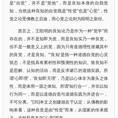
是“自觉”，并不是“觉他”，而是良知本身的自我觉
知，当然这种良知的自觉既是“性觉”也是“心觉”，性
觉之论受佛教之启迪，而心觉之论则为阳明之新径。
质言之，王阳明的良知论乃是作为一种“觉学”而
存在的，并不是知即为觉，而是良知实乃一种良觉，
但不是一般意义上的觉，因为只有道德理性潜藏其中
的良觉，才是良知。“‘良知’是指一种道德自觉的心灵
状态，不是指具有累积性和预测性的知识。致良知不
是思解、认知的活动，而是反求诸己的道德实践。所
谓‘心即理’，‘良知即天理’，乃是以心体非为寡头之体
性，而是体用一源之体知。所谓‘知行合一’，并非以知
行为同一，而是以道德自觉与道德实践为并进合一，
不可分离。”[35]本文之创建就在于认定：从佛教的影
响来看，这种良觉是由“性觉”而来；从儒家的传承观
之，这种良觉本自“心觉”而发。