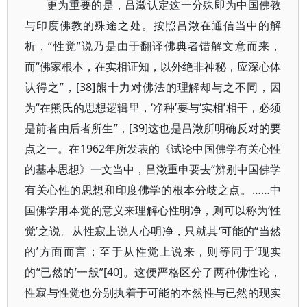
更为重要的是，吕澂认定这一分殊即为中国佛教
与印度佛教的殊途之处。按照吕澂在通信当中的解
析，“性觉”说乃是由于翻译佛典者错解文意而来，
而“佛家根本，在实相证知，以外绝非神秘，应深心体
认得之”，[38]熊十力对佛法的理解却与之不同，因
为“在熊氏的思想逻辑里，‘净种’要与‘实相’相干，必须
是前者由后者所生”，[39]这也是吕澂所明确反对的要
点之一。在1962年所发表的《试论中国佛学有关心性
的基本思想》一文当中，吕澂重申要去“辨别中国佛学
有关心性的思想和印度佛学的根本分歧之点。……中
国佛学用本觉的意义来理解心性明净，则可以称为‘性
觉’之说。从性寂上说人心明净，只就其‘可能的’‘当然
的’方面而言；至于从性觉上说来，则等同于‘现实
的’‘已然的’一般”[40]。这便严格区分了两种佛性论，
性寂与性觉也分别执着于可能的本然性与已然的现实