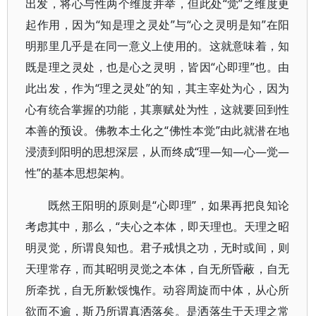
出发，将心与性两个维度并举，但此处“觉”之维度更
起作用，因为“知是理之灵处”与“心之灵明是知”在阳
明那里几乎是在同一意义上使用的。这就意味着，知
既是理之灵处，也是心之灵明，皆因“心即理”也。由
此出发，作为“理之灵处”的知，其主宰处为心，因为
心有统合掌握的功能，其禀赋处为性，这就要回到性
本善的预设。佛教本土化之“佛性本觉”由此就潜在地
浸渍到阳明的思想深层，从而终成“理—知—心—觉—
性”的基本思想架构。
既然王阳明的原则是“心即理”，如果再把良知论
考虑其中，那么，“夫心之本体，即天理也。天理之昭
明灵觉，所谓良知也。君子戒惧之功，无时或间，则
天理常存，而其昭明灵觉之本体，自无所昏蔽，自无
所牵扰，自无所歉馁愧作。动容周旋而中体，从心所
欲而不逾，斯乃所谓真洒落矣。是洒落生于天理之常