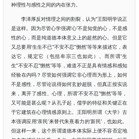
种理性与感性之间的内在张力。
李泽厚反对情理之间的割裂，认为“王阳明学说正
是这样。因为尽管心学强调‘心’不是知觉的心，不是感
性的心，而是纯道德本体意义上的超然的心。但是它
又总要用‘生生不已’‘不安不忍’‘恻然’等等来描述它，表
达它，规定它（包括牟宗三也如此）。而所谓‘生
生’‘不安不忍’‘恻然’等等，难道不正是具有情感和感知
经验在内吗？尽管如何强调它非心理而为形上，如何
不是感性，尽管论说得如何玄妙超脱，但真正按实说
来，离开了感性、心理，所谓‘不安不忍’‘恻然’等等，
又可能是甚么呢？从孔子起，儒学的特征和关键正在
于它建筑在心理情感原则上。王阳明所谓《大学》古
本强调应用‘亲民’来替代朱熹着力的‘新民’，也如此。
但这样一来，这个所谓道德本体实际上便不容否定地