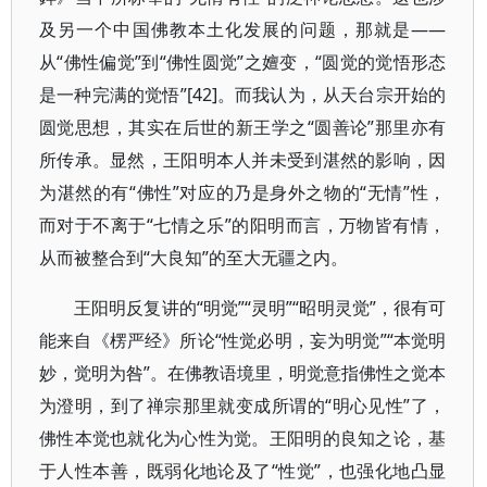
及另一个中国佛教本土化发展的问题，那就是——
从“佛性偏觉”到“佛性圆觉”之嬗变，“圆觉的觉悟形态
是一种完满的觉悟”[42]。而我认为，从天台宗开始的
圆觉思想，其实在后世的新王学之“圆善论”那里亦有
所传承。显然，王阳明本人并未受到湛然的影响，因
为湛然的有“佛性”对应的乃是身外之物的“无情”性，
而对于不离于“七情之乐”的阳明而言，万物皆有情，
从而被整合到“大良知”的至大无疆之内。
王阳明反复讲的“明觉”“灵明”“昭明灵觉”，很有可
能来自《楞严经》所论“性觉必明，妄为明觉”“本觉明
妙，觉明为咎”。在佛教语境里，明觉意指佛性之觉本
为澄明，到了禅宗那里就变成所谓的“明心见性”了，
佛性本觉也就化为心性为觉。王阳明的良知之论，基
于人性本善，既弱化地论及了“性觉”，也强化地凸显