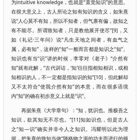
为intuitive knowledge，也就是“直觉知识”的意思。
在很大意义上，古人所论之知有知识的含义，如朱熹
说“人心莫不有知，所以不知者，但气禀有偏，故知之
有不能尽。所谓致知者，只是教他展开使尽”[9]，又
如《礼记·三年问》说“凡生天地之间者，有血气之
属，必有知”，这样的“知”一般而言都是知识之“知”。
知识也有当“识”讲的时候，李零对《老子》“介然有
知”就有此解，“古代训诂，‘知’往往指相知相识，或相
知相识的人，不一定都是指知识的知”[10]，但此解却
又不太符合“使我介然有知”的本意，而在很多语境
内“知”的确在初步意义上就是“识”。
再据朱熹《大学章句》：“知，犹识也。推极吾之
知识，欲其知无不尽也。”[11]知如识也，但是古人
之“知—识”确实并非今人之知识。冯耀明以此为理
据，把朱熹的致知当做“随格物之渐的功夫而进行的顿