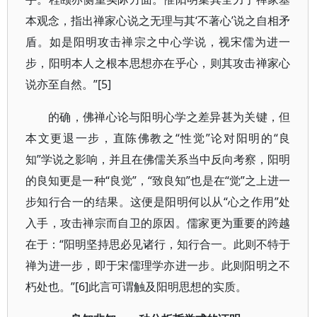
本观念，指出禅家心说之无理与其‘不著心’说之自相矛
盾。如是阳明攻击禅宗之中心学说，视宋儒为进一
步，阳明本人之根本思想亦在乎心，则其攻击禅家心
说亦至自然。”[5]
的确，佛禅心论与阳明心学之差异甚为关键，但
本文更退一步，直陈佛教之“性觉”论对阳明的“良
知”学说之影响，并且在佛儒关系当中反向考察，阳明
的良知更是一种“良觉”，“致良知”也是在“觉”之上进一
步知行合一的结果。这便是阳明何以从“心之作用”处
入手，攻击禅宗而自卫的原因。儒家更为重要的跨越
在于：“阳明坚持思必见诸行，知行合一。此则不特于
禅为进一步，即于宋儒理学亦进一步。此则阳明之不
朽处也。”[6]此言可谓触及阳明思想的实质。