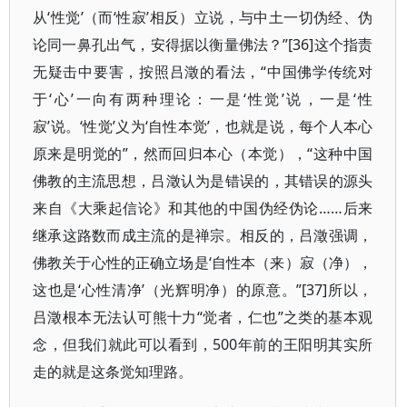
从‘性觉’（而‘性寂’相反）立说，与中土一切伪经、伪
论同一鼻孔出气，安得据以衡量佛法？”[36]这个指责
无疑击中要害，按照吕澂的看法，“中国佛学传统对
于‘心’一向有两种理论：一是‘性觉’说，一是‘性
寂’说。‘性觉’义为‘自性本觉’，也就是说，每个人本心
原来是明觉的”，然而回归本心（本觉），“这种中国
佛教的主流思想，吕澂认为是错误的，其错误的源头
来自《大乘起信论》和其他的中国伪经伪论……后来
继承这路数而成主流的是禅宗。相反的，吕澂强调，
佛教关于心性的正确立场是‘自性本（来）寂（净），
这也是‘心性清净’（光辉明净）的原意。”[37]所以，
吕澂根本无法认可熊十力“觉者，仁也”之类的基本观
念，但我们就此可以看到，500年前的王阳明其实所
走的就是这条觉知理路。