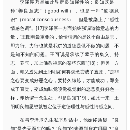
李泽厚乃是如此界定良知属性的：良知既是一
种“善良意志”（good will），也是一种“道德意
识”（moral consciousness），但是被染上了“感性
情感色调”。[17]李泽厚一方面始终强调道德意志的力
量，“王阳明最重要的，恰恰强调的是这个自由意志，
即力行。力行也就是我讲的道德是做不做的问题，不
是知不知的问题。王可说是承续了孟子的集义、持
志、养气，加上佛教禅宗的某些东西”[18]；但另一方
面，却又透见到王阳明如何将观念变成了直觉，“是非
之心要变成好恶之心，要持久锻炼，才能成功，即变
成了直觉，变成如味觉嗅觉视觉似的恶恶臭好好色一
样，即所谓一念生处，即是良知”[19]，如此一来，王
阳明良知思想就被定位于道德理性与感性情感之间。
在与李泽厚先生私下对话中，他始终质疑，“良
知”是先天而生的吗？“良知”的来源到底在哪里？“良