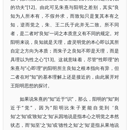
的功夫”[12]。由此可见朱熹与阳明之差别，其实“良
知为人所本有，不假外求，而致知只是复其本有之
知，逆而觉之，朱、王二氏于此并无二致。所不同
者，是二者对‘良知’一词之本质意义有不同的规定。对
阳明来说，良知就是天理，虚灵明觉的本心即以其所
自定之方向为本质；而朱子之良知不即是天理，而是
具理以为性之心”[13]。这就意味着，尽管“性即理”的
朱熹与“心即理”的阳明所主良知之根本指向有异，但
二者在对“知”的基本理解上还是接近的，由此展开对
王阳明思想的探讨。
如果说朱熹的“知”近于“识”，那么，阳明的“知”则
近于“觉”，因为“阳明比朱子更能自觉到 ‘良
知’之‘知’或‘致知’之‘知’从因地说是指本心之明觉之本然
状态，而‘知至’之‘知’或‘德性之知’之‘知’是指从果地说