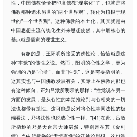
性，中国佛教恰恰把印度佛教“现实化”了，也就是将
佛教那种追求另世的“两个世界观”，转化为植根于现
世的“一个世界观”。这种佛教的本土化，其实就是由
中国思想主流传统化生外来思想使然，其中最核心的
基点就是儒家的现世主义。
有趣的是，王阳明所接受的佛性论，恰恰就是这
种“本觉”的佛性之说。然而，阳明的心性之学，更为
强调的乃是“心觉”，而非“性觉”，这是需要指明的。
这其实也与中国佛教发展有关，实际上在佛教内部也
有这种倾向，正如吕澂所明示的那样：“性觉说在另一
方面的发展，是从心性的本觉推论到与心相关的一切
法也都带有觉性。这可能是反对将心性等同法性的极
端看法，乃将法性也说成心性一样。”[41]在此，吕澂
所指称的乃是天台宗大师湛然，特别是在其《金刚
錍》当中所标举的“无情有性”的泛神论思想。这也涉