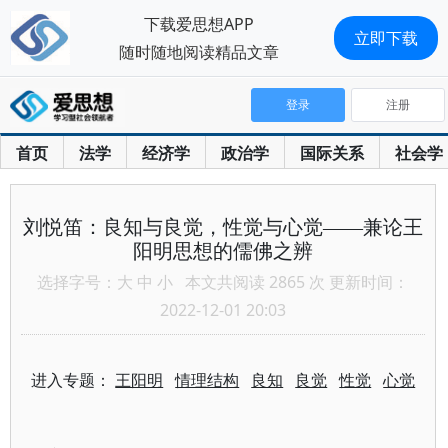
下载爱思想APP
立即下载
随时随地阅读精品文章
登录
注册
首页
法学
经济学
政治学
国际关系
社会学
刘悦笛：良知与良觉，性觉与心觉——兼论王
阳明思想的儒佛之辨
选择字号：
大
中
小
本文共阅读 2865 次 更新时间：
2022-12-01 20:03
进入专题：
王阳明
情理结构
良知
良觉
性觉
心觉