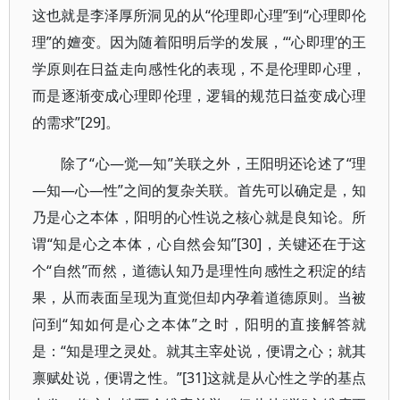
这也就是李泽厚所洞见的从“伦理即心理”到“心理即伦
理”的嬗变。因为随着阳明后学的发展，“‘心即理’的王
学原则在日益走向感性化的表现，不是伦理即心理，
而是逐渐变成心理即伦理，逻辑的规范日益变成心理
的需求”[29]。
除了“心—觉—知”关联之外，王阳明还论述了“理
—知—心—性”之间的复杂关联。首先可以确定是，知
乃是心之本体，阳明的心性说之核心就是良知论。所
谓“知是心之本体，心自然会知”[30]，关键还在于这
个“自然”而然，道德认知乃是理性向感性之积淀的结
果，从而表面呈现为直觉但却内孕着道德原则。当被
问到“知如何是心之本体”之时，阳明的直接解答就
是：“知是理之灵处。就其主宰处说，便谓之心；就其
禀赋处说，便谓之性。”[31]这就是从心性之学的基点