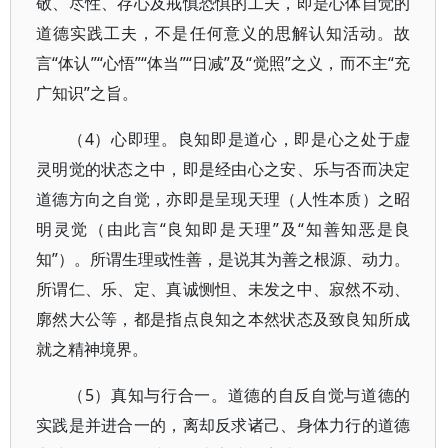
敬、尽性、存心及戒慎恐惧的工夫，即是心体自觉的
道德实践工夫，不是任何意义的思解认知活动。故
言“体认”“心悟”“体当”“日减”及“觉照”之义，而不主“充
广知识”之旨。
（4）心即理。良知即是道心，即是心之处于虚
灵明觉的状态之中，即是经由心之安、乐与否而决定
道德方向之自觉，亦即是呈现天理（人性本质）之昭
明灵觉（由此言“良知即是天理”及“知善知恶是良
知”）。所谓生理或性善，是说其为善之根源、动力。
所谓仁、乐、定、真诚恻怛、未发之中、寂然不动、
廓然大公等，都是指点良知之本然状态及致良知所成
就之精神境界。
（5）真知与行合一。道德的自反自觉与道德的
实践是并进合一的，离却反求诸己、身体力行的道德