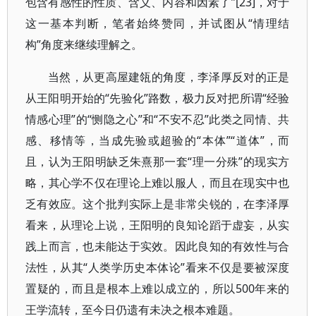
包含有感性的性质、含义、内容和因素了”[23]，对于
这一基本判断，笔者始终赞同，并试图从“情理结
构”角度来继续理解之。
当然，从更高屋建瓴的角度，李泽厚反对的正是
从王阳明开始的“先验化”路数，极力反对把所谓“经验
情感心理”的“恻隐之心”和“不安不忍”此类之同情、共
感、移情等，当成先验或超验的“本体”“道体”，而
且，认为王阳明缺乏朱熹那一套“理一分殊”的现实方
略，其心学不仅在理论上难以服人，而且在现实中也
乏有效应。这个批判实际上是非常尖锐的，在李泽厚
看来，从理论上说，王阳明的良知论蹈于虚妄，从实
践上而言，也未能达于实效。因此良知的有效性与合
法性，从其“人类学历史本体论”看来不仅是要被深度
置疑的，而且是根本上难以成立的，所以500年来的
王学流转，至今日仍遗有未决之根本难题。