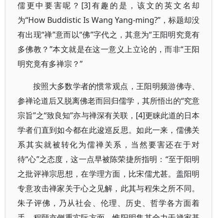
儒更中要害呢？[3]有趣的是，该文的英文名却
为“How Buddistic Is Wang Yang-ming?”，标题却没
有出现“禅”意而以“佛”字代之，其意为“王阳明究竟有
多佛教？”本文就是在这一意义上立论的，而非“王阳
明究竟有多禅宗？”
按照大多数学者的惯常观点，王阳明频游佛寺、
参禅论道后又脱离佛老而回归儒学，其所悟出的“究意
宗旨”之“致良知”亦与禅深有关联，[4]更睐此道的日本
学者们直到如今都在此逡巡反思。如此一来，儒佛关
系其实就被转化为儒禅关系，当然要害还在于对
待“心”之态度，这一点早被陈荣捷所指明：“至于阳明
之批评禅宗思想，在学理方面，比宋儒尤甚。盖阳明
专意攻击禅家关于心之见解，此其与程朱之所不同。
朱子评佛，乃从社会、伦理、历史、哲学各方面着
手。程颐亦侧重实际方面。惟阳明集其全力于禅家基