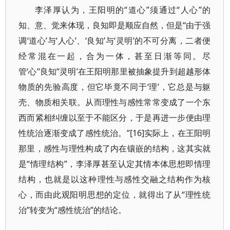
李泽厚认为，王阳明的“道心”须通过“人心”的
知、意、觉来体现，良知即是顺应自然，但是“由于强
调‘道心’与‘人心’、‘良知’与‘灵明’的不可分离，二者便
经常混在一起，合为一体，甚至日渐等同。尽
管‘心’‘良知’‘灵明’在王阳明那里被抽象提升到超越形体
物质的先验高度，但它毕竟不同于‘理’，它总是与躯
壳、物质相关联。从而理性与感性常常变成了一个东
西而紧相纠缠以至于不能区分，于是再进一步便由理
性统治逐渐变成了感性统治。”[16]实际上，在王阳明
那里，感性与理性构成了内在镶嵌的结构，这其实就
是“情理结构”，李泽厚甚至认定其情本体思想即情理
结构，也就是以这种理性与感性交融之结构作为核
心，而由此观阳明思想的定位，就得出了从“理性统
治”转变为“感性统治”的结论。