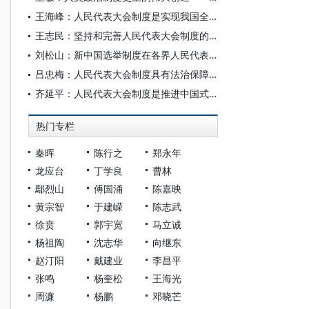
王海峰：人民代表大会制度是实现我国全过程人民民主的重要制度载体
王志民：坚持和完善人民代表大会制度的科学指引
刘松山：新中国选举制度在各界人民代表会议时期的探索
吕忠梅：人民代表大会制度具有法治保障的显著优势
齐延平：人民代表大会制度是推进中国式现代化的好制度
热门专栏
秦晖
陈行之
郑永年
龙应台
丁学良
曹林
鄢烈山
傅国涌
陈嘉映
黄宗智
于建嵘
陈志武
徐贲
郭宇宽
马立诚
杨祖陶
沈志华
向继东
赵汀阳
戴建业
李昌平
张鸣
杨奎松
王海光
周濂
杨鹏
邓晓芒