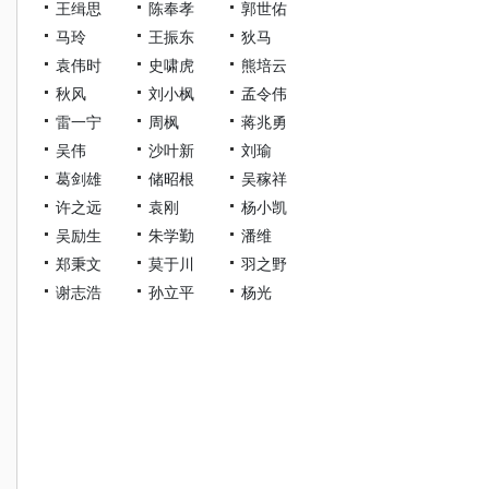
王缉思
陈奉孝
郭世佑
马玲
王振东
狄马
袁伟时
史啸虎
熊培云
秋风
刘小枫
孟令伟
雷一宁
周枫
蒋兆勇
吴伟
沙叶新
刘瑜
葛剑雄
储昭根
吴稼祥
许之远
袁刚
杨小凯
吴励生
朱学勤
潘维
郑秉文
莫于川
羽之野
谢志浩
孙立平
杨光