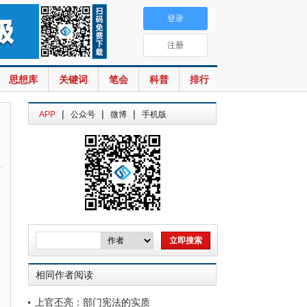
登录
注册
思想库
关键词
笔会
科普
排行
|
|
|
APP
公众号
微博
手机版
相同作者阅读
上官丕亮：部门宪法的实质