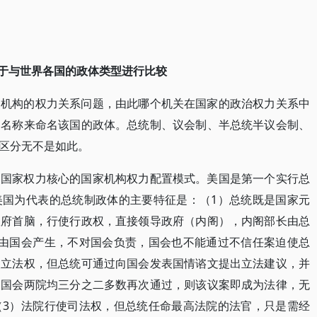
利于与世界各国的政体类型进行比较
家机构的权力关系问题，由此哪个机关在国家的政治权力关系中
的名称来命名该国的政体。总统制、议会制、半总统半议会制、
区分无不是如此。
为国家权力核心的国家机构权力配置模式。美国是第一个实行总
美国为代表的总统制政体的主要特征是：（1）总统既是国家元
政府首脑，行使行政权，直接领导政府（内阁），内阁部长由总
不由国会产生，不对国会负责，国会也不能通过不信任案迫使总
使立法权，但总统可通过向国会发表国情谘文提出立法建议，并
如国会两院均三分之二多数再次通过，则该议案即成为法律，无
（3）法院行使司法权，但总统任命最高法院的法官，只是需经