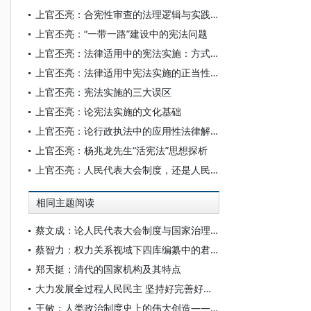
上官丕亮：合宪性审查的法理逻辑与实践探索
上官丕亮：“一带一路”建设中的宪法问题
上官丕亮：法律适用中的宪法实施：方式、特点及意义
上官丕亮：法律适用中宪法实施的正当性、合法性与可行性
上官丕亮：宪法实施的三大误区
上官丕亮：论宪法实施的文化基础
上官丕亮：论行政执法中的应用性法律解释
上官丕亮：杨兆龙先生“活宪法”思想探析
上官丕亮：人民代表大会制度，还是人民代表大会制
相同主题阅读
蔡文成：论人民代表大会制度与国家治理现代化
蔡智力：权力关系视域下四库编纂中的君臣学术互动
郑天挺：清代的国家机构及其特点
大力发展全过程人民民主 坚持好完善好运行好人民代表大会制度
王敏：人类政治制度史上的伟大创造——人民代表大会制度创建史述略