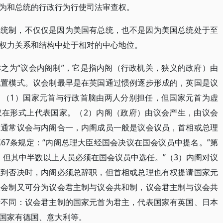
为和总统的行政行为行使司法审查权。
总统制，不仅仅是因为美国有总统，也不是因为美国总统处于至
权力关系和结构中处于相对的中心地位。
之为“议会内阁制”，它是指内阁（行政机关，狭义的政府）由
配置模式。议会制最早是在英国通过惯例逐步形成的，英国是议
：（1）国家元首与行政首脑由两人分别担任，但国家元首为虚
仅在形式上代表国家。（2）内阁（政府）由议会产生，由议会
。通常议会与内阁合一，内阁成员一般是议会议员，首相或总理
67条规定：“内阁总理大臣经国会决议在国会议员中提名。”第
。但其中半数以上人员必须在国会议员中选任。”（3）内阁对议
遭到否决时，内阁必须总辞职，但首相或总理也有权提请国家元
议会制又可分为议会君主制与议会共和制，议会君主制与议会共
所不同：议会君主制的国家元首为君主，代表国家有英国、日本
国家有德国、意大利等。