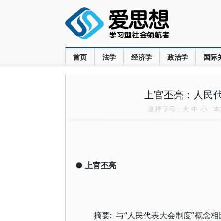
首页
法学
经济学
政治学
国际
上官丕亮：人民
选择字号：
大
中
小
本文
●
上官丕亮
摘要: 与“人民代表大会制度”概念