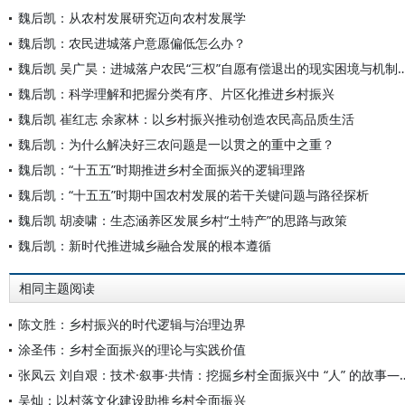
魏后凯：从农村发展研究迈向农村发展学
魏后凯：农民进城落户意愿偏低怎么办？
魏后凯 吴广昊：进城落户农民“三权”自愿有偿退出
魏后凯：科学理解和把握分类有序、片区化推进乡村振兴
魏后凯 崔红志 余家林：以乡村振兴推动创造农民高品质生活
魏后凯：为什么解决好三农问题是一以贯之的重中之重？
魏后凯：“十五五”时期推进乡村全面振兴的逻辑理路
魏后凯：“十五五”时期中国农村发展的若干关键问题与路径探析
魏后凯 胡凌啸：生态涵养区发展乡村“土特产”的思路与政策
魏后凯：新时代推进城乡融合发展的根本遵循
相同主题阅读
陈文胜：乡村振兴的时代逻辑与治理边界
涂圣伟：乡村全面振兴的理论与实践价值
张凤云 刘自艰：技术·叙事·共情：挖掘乡村全面振兴中 “人
吴灿：以村落文化建设助推乡村全面振兴