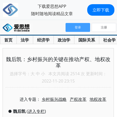
下载爱思想APP
立即下载
随时随地阅读精品文章
登录
注册
首页
法学
经济学
政治学
国际关系
社会学
魏后凯：乡村振兴的关键在推动产权、地权改
革
选择字号：
大
中
小
本文共阅读 2514 次 更新时间：
2022-11-20 23:15
进入专题：
乡村振兴战略
产权改革
地权改革
●
魏后凯
(
进入专栏
)