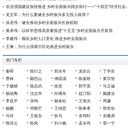
农业强国建设加快推进 乡村全面振兴阔步前行——“十四五”经济
龙文军：为什么要健全乡村振兴多元投入格局？
涂圣伟：健全推动乡村全面振兴长效机制
黄承伟：以科学思维高质量推进“十五五”乡村全面振兴开新局
李建伟：顺应乡村人口变化 推进乡村全面振兴
王琳：为什么强调片区化推进乡村振兴
热门专栏
秦晖
陈行之
郑永年
龙应台
丁学良
曹林
鄢烈山
傅国涌
陈嘉映
黄宗智
于建嵘
陈志武
徐贲
郭宇宽
马立诚
杨祖陶
沈志华
向继东
赵汀阳
戴建业
李昌平
张鸣
杨奎松
王海光
周濂
杨鹏
邓晓芒
王缉思
陈奉孝
郭世佑
马玲
王振东
狄马
袁伟时
史啸虎
熊培云
秋风
刘小枫
孟令伟
雷一宁