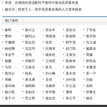
李涛：在增强供需适配性平衡性中推动高质量发展
穆光宗：投资于人：筑牢高质量发展的人力资本根基
热门专栏
秦晖
陈行之
郑永年
龙应台
丁学良
曹林
鄢烈山
傅国涌
陈嘉映
黄宗智
于建嵘
陈志武
徐贲
郭宇宽
马立诚
杨祖陶
沈志华
向继东
赵汀阳
戴建业
李昌平
张鸣
杨奎松
王海光
周濂
杨鹏
邓晓芒
王缉思
陈奉孝
郭世佑
马玲
王振东
狄马
袁伟时
史啸虎
熊培云
秋风
刘小枫
孟令伟
雷一宁
周枫
蒋兆勇
吴伟
沙叶新
刘瑜
葛剑雄
储昭根
吴稼祥
许之远
袁刚
杨小凯
吴励生
朱学勤
潘维
郑秉文
莫于川
羽之野
谢志浩
孙立平
杨光