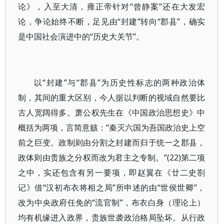
论》，入至大清，雍正帝针对“曾静案”还在大发宏
论，争论始终不断，足见由“封建”转向“郡县”，确实
是中国社会演进中的“历史大关节”。
以“封建”与“郡县”为历史性标志的两种政治体
制，其间的重大区别，今人据以判断的视域自然要比
古人宽阔得多。萧公权先生在《中国政治思想史》中
概括为两项，言简意赅：“秦灭六国为吾国政治史上空
前之巨变。政制则由分割之封建而归于统一之郡县，
政体则由贵族之分权而改为君主之专制。”(22)第二项
之中，实还包含有另一要项，即赵翼在《廿二史劄
记》借“汉初布衣将相之局”所申述的由“世侯世卿”，
改为中央政府任免的“流官制”，布衣白身（理论上）
均有机缘进入政界，贵族世袭政治格局坠坏。从行政