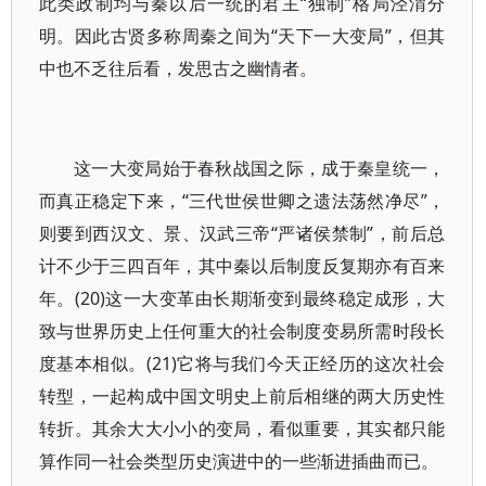
此类政制均与秦以后一统的君主“独制”格局泾渭分
明。因此古贤多称周秦之间为“天下一大变局”，但其
中也不乏往后看，发思古之幽情者。
这一大变局始于春秋战国之际，成于秦皇统一，
而真正稳定下来，“三代世侯世卿之遗法荡然净尽”，
则要到西汉文、景、汉武三帝“严诸侯禁制”，前后总
计不少于三四百年，其中秦以后制度反复期亦有百来
年。(20)这一大变革由长期渐变到最终稳定成形，大
致与世界历史上任何重大的社会制度变易所需时段长
度基本相似。(21)它将与我们今天正经历的这次社会
转型，一起构成中国文明史上前后相继的两大历史性
转折。其余大大小小的变局，看似重要，其实都只能
算作同一社会类型历史演进中的一些渐进插曲而已。