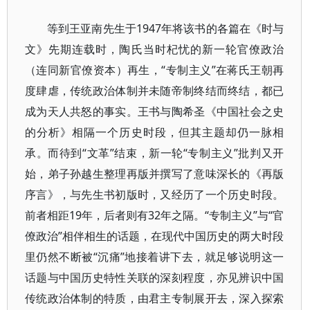
等到王亚南先生于1947年将该书的各篇在《时与
文》先期连载时，陶氏当时杞忧的新一轮官僚政治
（连同新官僚资本）再生，“专制主义”在蒋氏王朝再
度肆虐，传统政治体制并未随帝制终结而终结，都已
成为天人共怒的事实。王书与陶希圣《中国社会之史
的分析》相隔一个历史时段，但其主题却仍一脉相
承。而待到“文革”结束，新一轮“专制主义”批判又开
始，弟子孙越生整理再版并撰写了意味深长的《再版
序言》，与先生书初版时，又经历了一个历史时段。
前者相距19年，后者则有32年之隔。“专制主义”与“官
僚政治”相伴相生的话题，在现代中国历史的两大时段
里仍然不断被“沉痛”地接着讲下去，就足够说明这一
话题与中国历史特性关联的深刻程度，亦见辨识中国
传统政治体制的特质，由君主专制展开去，深入探索