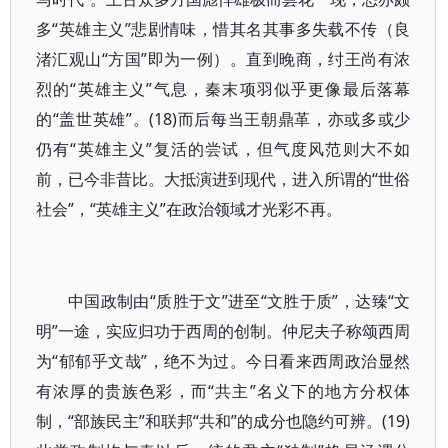
多“英雄主义”悲剧情味，惜其名其事多失载不传（良
渚汇观山“方国”即为一例）。直到晚商，纣王尚有浓
烈的“英雄主义”气息，秦末项羽似乎更像最后落幕
的“盖世英雄”。(18)而后每当王朝鼎革，亦或多或少
仍有“英雄主义”复活的尝试，但气度风范则大不如
前，已今非昔比。大抵演进到现代，进入所谓的“世俗
社会”，“英雄主义”在政治领域才光彩不再。
中国政制由“质胜于文”进至“文胜于质”，达臻“文
明”一途，实应归功于西周的创制。仲尼夫子称颂西周
为“郁郁乎文哉”，绝不为过。今日看来西周政治显然
有浓厚的贵族色彩，而“共主”名义下的地方分权体
制，“部族民主”和联邦“共和”的成分也隐约可辨。(19)