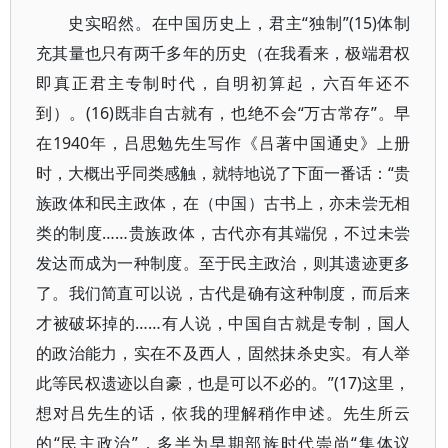
史实昭然。在中国历史上，君主“独制”(15)体制
充其量也只有两千多年的历史（在我看来，极端君权
即真正君主专制时代，自明初算起，六百年还不
到）。(16)既非自古就有，也绝不会“万古常存”。早
在1940年，吕思勉先生写作《吕著中国通史》上册
时，大概出乎同类感触，就特地说了下面一番话：“贵
族政体和民主政体，在（中国）古书上，亦未尝无相
类的制度……贵族政体，古代亦有其端倪，不过未尝
发达而成为一种制度。至于民主政治，则其遗迹更多
了。我们简直可以说，古代是确有这种制度，而后来
才被破坏掉的……有人说，中国自古就是专制，国人
的政治能力，实在不及西人，固然抹杀史实。有人举
此等民权遗迹以自豪，也是可以不必的。”(17)这里，
想对吕先生的话，依我的理解稍作申述。先生所云
的“民主政治”，多半为早期部族时代崇尚“集体议