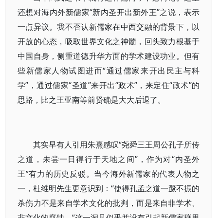
还想对海内外新儒家“新内圣开出新外王”之说，表示
一点异议。我不否认新儒家在中西交融的背景下，以
开放的心态，吸取世界文化之神髓，回头致力根基于
中国自身，侧重道德升华方面的学术建设功业。但有
些新儒家人物试图进而“通过儒家来开出民主与科
学”，通过儒家“圣道”来开出“政术”，来定住“政术”的
思路，比之王亚南等前贤确是大大后退了。
其实早有人引用朱熹感叹“尧舜三王周公孔子所传
之道，未尝一日得行于天地之间”，作为对“内圣外
王”有力的历史反驳。当今海外新儒家的代表人物之
一，杜维明先生更意识到：“使得孔孟之道一蹶不振的
杀伤力不是来自学术文化的批判，而是来自非学术、
非文化的腐蚀。”这一洞见似乎并没有引起新儒家群里