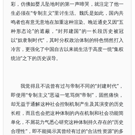
彩，仿佛如婴儿坠地时的第一声啼哭，就注定了他一
生必须在“专制主义”里讨生活。魏氏是如此，国内共
鸣者也有意无意地在加重这种渲染。晚近通史又因“五
种形态论”的遮蔽，“封邦建国”的一长段历史被冠
以“奴隶制时代”，其时分权政治体制的特色悄然打入
冷宫，更强化了中国自古以来就生活于高度一统“集权
统治”之下的历史误导。
我觉得且不说曾有过与帝制不同的“封建时代”，
即使用“专制主义”恶谥一笔骂倒“帝制”，固然痛快，
却无益于通解这种社会控制机制产生及其演变的历史
长程，而且也会把这种体制的内在机制和社会功能简
单化，不屑花力气悉心研究这种体制持久存在的“历史
合理性”，即不能揭示其曾经有过的“合法性资源”的多