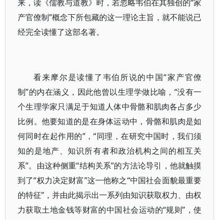
来，读《儒教与道教》时，若忽略韦伯在其独创的“家
产官僚制”概念下所包藏的这一理论主旨，就不能说已
经完全读懂了这部名著。
看来摩尔是读懂了韦伯所说的中国“家产官僚
制”的内在涵义，因此他曾以生理学做比喻，“没有一
个生理学家只满足于知道人体中骨骼和肌肉各占多少
比例。他要知道的是在身体运动中，骨骼和肌肉是如
何同时在起作用的”，“同理，在研究中国时，我们须
知的是地产、知识所有者和政治机构之间的相互关
系”。由这种侧重“结构关系”的方法论导引，他就触摸
到了“权力决定财富”这一他称之“中国社会面貌最重要
的特征”，并由此揭示出一系列由知识获取权力、由权
力获取土地金钱等财富的中国社会运动的“规则”，使