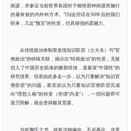
病源，并参证当前世界各国对于根绝那种病源所施行
的最有效的内外科方术。”(5)这些话在50年后的我们
听来，几近“预言”的性质，仍具很强的震撼力。
从传统政治体制里发现知识阶层（士大夫）与“官
僚政治”的特殊关联，揭示出“特权政治”的性质，无疑
切入了中国历史肌体的腑脏经络，是最富“中国性”的
研究境界。但若由此多走一步，以为只要解决“知识官
僚阶层”的问题，甚至误以为只要知识官僚阶层完成
向“理想人格”的转变（所谓“内圣”），一切问题即可
迎刃而解，就会变得极其荒谬。
当年陶氏之书，就有这种偏向，不必再论。这里