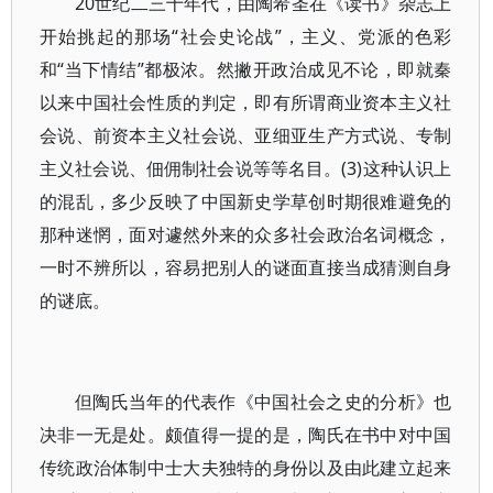
20世纪二三十年代，由陶希圣在《读书》杂志上
开始挑起的那场“社会史论战”，主义、党派的色彩
和“当下情结”都极浓。然撇开政治成见不论，即就秦
以来中国社会性质的判定，即有所谓商业资本主义社
会说、前资本主义社会说、亚细亚生产方式说、专制
主义社会说、佃佣制社会说等等名目。(3)这种认识上
的混乱，多少反映了中国新史学草创时期很难避免的
那种迷惘，面对遽然外来的众多社会政治名词概念，
一时不辨所以，容易把别人的谜面直接当成猜测自身
的谜底。
但陶氏当年的代表作《中国社会之史的分析》也
决非一无是处。颇值得一提的是，陶氏在书中对中国
传统政治体制中士大夫独特的身份以及由此建立起来