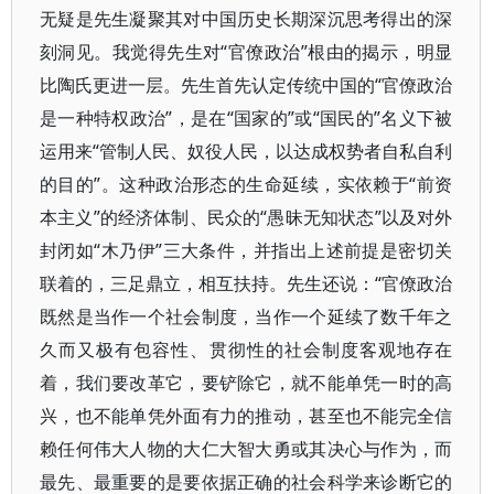
无疑是先生凝聚其对中国历史长期深沉思考得出的深
刻洞见。我觉得先生对“官僚政治”根由的揭示，明显
比陶氏更进一层。先生首先认定传统中国的“官僚政治
是一种特权政治”，是在“国家的”或“国民的”名义下被
运用来“管制人民、奴役人民，以达成权势者自私自利
的目的”。这种政治形态的生命延续，实依赖于“前资
本主义”的经济体制、民众的“愚昧无知状态”以及对外
封闭如“木乃伊”三大条件，并指出上述前提是密切关
联着的，三足鼎立，相互扶持。先生还说：“官僚政治
既然是当作一个社会制度，当作一个延续了数千年之
久而又极有包容性、贯彻性的社会制度客观地存在
着，我们要改革它，要铲除它，就不能单凭一时的高
兴，也不能单凭外面有力的推动，甚至也不能完全信
赖任何伟大人物的大仁大智大勇或其决心与作为，而
最先、最重要的是要依据正确的社会科学来诊断它的