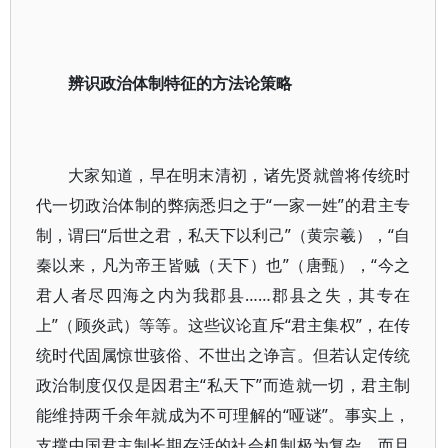
辨识政治体制特征的方法论策略
大家知道，早在明末清初，诸先贤就曾将传统时
代一切政治体制的弊病悉归之于“一家一姓”的君主专
制，谓曰“后世之君，私天下以利己”（黄宗羲），“自
秦以来，凡为帝王皆贼（天下）也”（唐甄），“今之
君人者尽四海之内为我郡县……郡县之失，其专在
上”（顾炎武）等等。这些议论直斥“君主集权”，在传
统时代固属惊世骇俗、不世出之诤言。但若认定传统
政治制度仅仅是因君主“私天下”而造就一切，君主制
能维持两千余年就成为不可理解的“哑谜”。事实上，
支撑中国君主制长期存活的社会机制极为复杂，而且