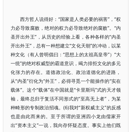
西方哲人说得好：“国家是人类必要的祸害”，“权
力必导致腐败，绝对的权力必导致绝对的腐败”。“内
圣开出外王”，从历史的经验上看，各种各样的“内圣
开出外王”，总有一种想建立“文化天朝”的冲动，以某
种文化（有人曾明倡曰：“思想上的太祖高皇帝”）“大
一统”的绝对权威型的霸道意识，竭力排拒文化的多元
化张力的存在。道德政治化、政治道德化的进路，
从“内圣”衍化为“外王”，必得寻觅一个能操作的“实在
载体”。这个“载体”在中国就是“卡里斯玛”式的天才领
袖，最终总归于复活不同形式的“至高无上者”，为某
种畸形的专制政治招魂。(6)我对“新权威主义”的反感
也是由此而来的。至于所谓的亚洲四小龙由儒家开
出“资本主义”一说，我向存怀疑态度。事实上他们既