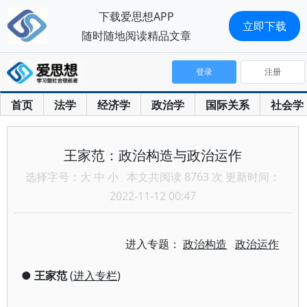
下载爱思想APP
立即下载
随时随地阅读精品文章
登录
注册
首页
法学
经济学
政治学
国际关系
社会学
王家范：政治构造与政治运作
选择字号：
大
中
小
本文共阅读 8763 次 更新时间：
2022-11-12 00:47
进入专题：
政治构造
政治运作
●
王家范
(
进入专栏
)