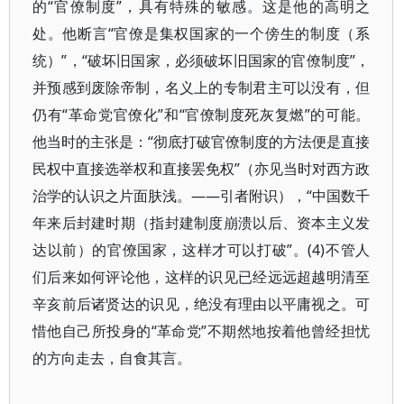
的“官僚制度”，具有特殊的敏感。这是他的高明之
处。他断言“官僚是集权国家的一个傍生的制度（系
统）”，“破坏旧国家，必须破坏旧国家的官僚制度”，
并预感到废除帝制，名义上的专制君主可以没有，但
仍有“革命党官僚化”和“官僚制度死灰复燃”的可能。
他当时的主张是：“彻底打破官僚制度的方法便是直接
民权中直接选举权和直接罢免权”（亦见当时对西方政
治学的认识之片面肤浅。——引者附识），“中国数千
年来后封建时期（指封建制度崩溃以后、资本主义发
达以前）的官僚国家，这样才可以打破”。(4)不管人
们后来如何评论他，这样的识见已经远远超越明清至
辛亥前后诸贤达的识见，绝没有理由以平庸视之。可
惜他自己所投身的“革命党”不期然地按着他曾经担忧
的方向走去，自食其言。