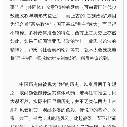
事”与“（共同体）众意”精神的延续（可由帝国时代少
数族政权早期形式佐证），而上古的“贵族政治”则因
为混合着“寡头政治”（国王甚或“共主”独大）而显得
不纯粹。多种政体混合的特点，西方上古历史上亦然
如此。如果仔细阅读亚氏《政治学》、孟氏《论法的
精神》、卢氏《社会契约论》等书，就不太会笼统地
将“君主制”一概指称为“专制统治”。稍后将议论到。
中国历史向被视为“静”的历史。以秦后两千年观
之，或尚勉强能传达其整体意韵；若再往前推去，则
大谬不然。实际中国早期历史，并不乏类似西方上古
那种风云剧变、婀娜多姿的色彩。传说中的黄帝、炎
帝、共工、蚩尤，其叱咤风云、此起彼落，应不让“荷
马时代”。上古众多方国彪悍雄极而昙花一现，恐亦颇