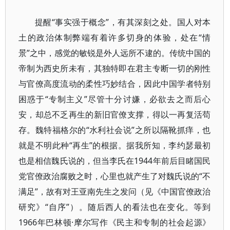
提醒“事实强于概念”，有其深刻之处。国人对本
土的政治体制弊端有着许多切身的体验，处在“情
景”之中，感觉的敏锐是外人远所不逮的。传统中国的
帝制为西史所未有，其独特即在君主专断一切的刚性
与官僚高度流动的柔性巧妙结合，因此中国学者特别
困惑于“专制主义”尽管十分讨嫌，必欲去之而后心
安，却总不乏再生的新旧官僚支撑，得以一再复活苟
存。魏特福格尔的“水利社会说”之所以隔靴抓痒，也
就是不明此种“再生”的根据。据我所知，李约瑟最初
也是相信魏氏说的，但当李氏在1944年前后目睹国民
党官僚政治腐败之时，心里也就产生了对魏氏说的“不
满足”，故有对王亚南先生之发问（见《中国官僚政治
研究》“自序”）。随后西人的看法也在变化。等到
1966年巴林顿·摩尔写作《民主和专制的社会起源》