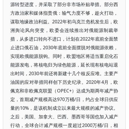
源转型进度，并采取了部分非市场补贴举措。部分西
方政治家和媒体指责俄：输气力度不够，趁火打劫，
谋取地缘政治利益。2022年初乌克兰危机发生后，欧
洲舆论风向突变，欧委会连续推出对俄能源制裁举
措，从多进口转向不进口，计划在2022年底前全面禁
止进口俄石油，2030年底前全面摆脱对俄能源依赖，
实现欧俄能源脱钩。同时，欧盟地区将适当重启化石
能源发电，将核电归为绿色能源，延长现有核电站退
出时间，2030年前还将新建十几个核反应堆。主要产
油国的应对举措同样创下历史纪录。2020年4月，欧
佩克和非欧佩克联盟（OPEC+）达成为期两年减产协
定，首期减产规模高达970万桶/日，约占全球日供应
量的10%，是该机制成立以来最大规模的减产协议。
之后，美国、加拿大、巴西、墨西哥等国也加入减产
行动，全球合计减产规模一度超过2000万桶/日，相