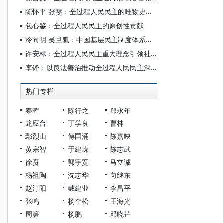
陈怀平 张雯：全过程人民民主的唯物史观意蕴探赜
包心鉴：全过程人民民主的原创性贡献
冷向明 吴旦魁：中国基层民主制度体系的逻辑结构与健全路径
许安标：全过程人民民主重大理念引领社会主义民主政治建设新发展
李锋：以良法善治推动全过程人民民主深入发展
热门专栏
秦晖
陈行之
郑永年
龙应台
丁学良
曹林
鄢烈山
傅国涌
陈嘉映
黄宗智
于建嵘
陈志武
徐贲
郭宇宽
马立诚
杨祖陶
沈志华
向继东
赵汀阳
戴建业
李昌平
张鸣
杨奎松
王海光
周濂
杨鹏
邓晓芒