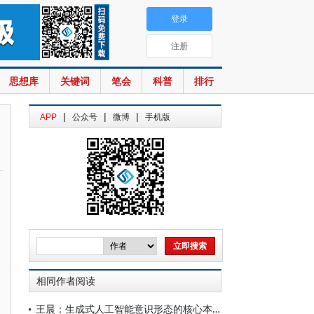
登录
注册
思想库
关键词
笔会
科普
排行
|
|
|
APP
公众号
微博
手机版
相同作者阅读
王晨：生成式人工智能意识形态的核心本质、渗透机制与治理要义