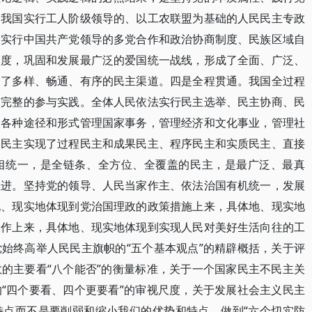
。我国实行工人阶级领导的、以工农联盟为基础的人民民主专政
，实行中国共产党领导的多党合作和政治协商制度、民族区域自
制度，巩固和发展最广泛的爱国统一战线，形成了全面、广泛、
建了多样、畅通、有序的民主渠道。四是全程贯通。我国全过程
有完整的参与实践。全体人民依法实行民主选举、民主协商、民
过各种途径和形式管理国家事务，管理经济和文化事业，管理社
民民主实现了过程民主和成果民主、程序民主和实质民主、直接
相统一，是全链条、全方位、全覆盖的民主，是最广泛、最真
推进。坚持党的领导、人民当家作主、依法治国有机统一，发展
地、现实地体现到党治国理政的政策措施上来，具体地、现实地
工作上来，具体地、现实地体现到实现人民对美好生活向往的工
始终高举人民民主旗帜的“五个基本观点”的精辟概括，关于评
的主要看“八个能否”的衡量标准，关于一个国家民主不民主关
“四个要看、四个更要看”的审视尺度，关于发展社会主义民主
特点而不是要削弱和缩小我们的优势和特点、做到“六个切实防