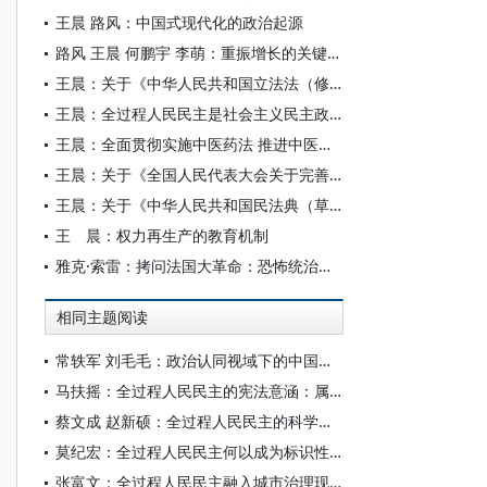
王晨 路风：中国式现代化的政治起源
路风 王晨 何鹏宇 李萌：重振增长的关键：解绑中国工业体系身上的枷锁
王晨：关于《中华人民共和国立法法（修正草案）》的说明
王晨：全过程人民民主是社会主义民主政治的本质属性
王晨：全面贯彻实施中医药法 推进中医药事业发展和健康中国建设
王晨：关于《全国人民代表大会关于完善香港特别行政区选举制度的决定（草案）》的说明
王晨：关于《中华人民共和国民法典（草案）》的说明
王 晨：权力再生产的教育机制
雅克·索雷：拷问法国大革命：恐怖统治有其逻辑吗？
相同主题阅读
常轶军 刘毛毛：政治认同视域下的中国政治学自主知识体系构建——以全过程人民民主为例
马扶摇：全过程人民民主的宪法意涵：属性、功能与实现
蔡文成 赵新硕：全过程人民民主的科学社会主义民主原则分析
莫纪宏：全过程人民民主何以成为标识性概念
张富文：全过程人民民主融入城市治理现代化的理与路