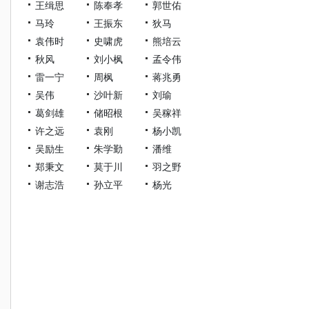
王缉思
陈奉孝
郭世佑
马玲
王振东
狄马
袁伟时
史啸虎
熊培云
秋风
刘小枫
孟令伟
雷一宁
周枫
蒋兆勇
吴伟
沙叶新
刘瑜
葛剑雄
储昭根
吴稼祥
许之远
袁刚
杨小凯
吴励生
朱学勤
潘维
郑秉文
莫于川
羽之野
谢志浩
孙立平
杨光