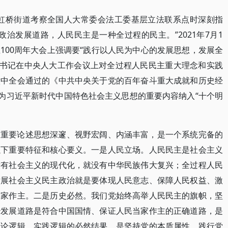
上海虹桥街道考察全国人大常委会法工委基层立法联系点时深刻指
治发展道路，人民民主是一种全过程的民主。”2021年7月1
100周年大会上强调要“践行以人民为中心的发展思想，发展全
平总书记在中央人大工作会议上对全过程人民民主重大理念和实践
六中全会通过的《中共中央关于党的百年奋斗重大成就和历史经
作为习近平新时代中国特色社会主义思想的重要内容纳入“十个明
的重要论述思想深邃、视野宏阔、内涵丰富，是一个系统完备的
以下重要特征和核心要义。一是人民立场。人民民主是社会主义
没有社会主义的现代化，就没有中华民族伟大复兴；全过程人民
发展社会主义民主政治就是要体现人民意志、保障人民权益、激
当家作主。二是历史必然。我们党始终高举人民民主的旗帜，坚
治发展道路是符合中国国情、保证人民当家作主的正确道路，是
理论逻辑、实践逻辑的必然结果，是坚持党的本质属性、践行党