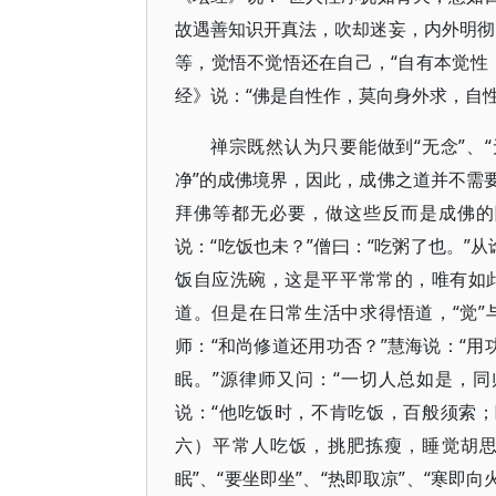
故遇善知识开真法，吹却迷妄，内外明彻
等，觉悟不觉悟还在自己，“自有本觉性
经》说：“佛是自性作，莫向身外求，自
禅宗既然认为只要能做到“无念”、“
净”的成佛境界，因此，成佛之道并不需
拜佛等都无必要，做这些反而是成佛的
说：“吃饭也未？”僧曰：“吃粥了也。”
饭自应洗碗，这是平平常常的，唯有如
道。但是在日常生活中求得悟道，“觉”
师：“和尚修道还用功否？”慧海说：“用
眠。”源律师又问：“一切人总如是，同
说：“他吃饭时，不肯吃饭，百般须索
六）平常人吃饭，挑肥拣瘦，睡觉胡思
眠”、“要坐即坐”、“热即取凉”、“寒