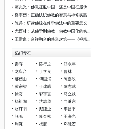
葛兆光：佛教征服中国，还是中国征服佛教？
楼宇烈：正确认识佛教的智慧与禅修实践
陈兵：研读佛经在修学佛法中的重要意义
尤西林：从佛学到佛教：佛教中国化的实质
王雷泉：台禅融合的修道次第——《禅宗永嘉集》大意
热门专栏
秦晖
陈行之
郑永年
龙应台
丁学良
曹林
鄢烈山
傅国涌
陈嘉映
黄宗智
于建嵘
陈志武
徐贲
郭宇宽
马立诚
杨祖陶
沈志华
向继东
赵汀阳
戴建业
李昌平
张鸣
杨奎松
王海光
周濂
杨鹏
邓晓芒