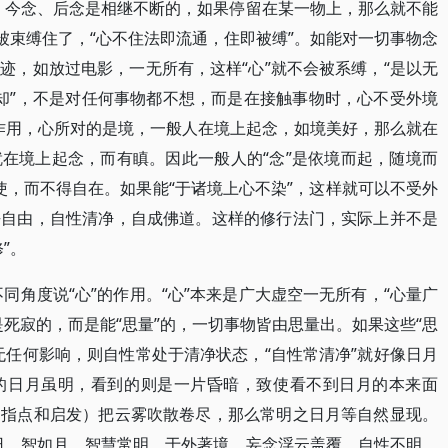
、今念、后念是相继不断的，如果停留在某一物上，那么就不能
被束缚住了，“心不住法即流通，住即被缚”。如能对一切事物念
迹，如放过电影，一无所有，这样“心”就不会被系缚，“是以无
除却”，不是对任何事物都不想，而是在接触事物时，心不受外境
的作用，心所对的是境，一般人在境上起念，如境美好，那么就在
在境上起念，而有瞋。因此一般人的“念”是依境而起，随境而
役使，而不得自在。如果能“于诸境上心不染”，这样就可以不受外
去自由，自性清净，自成佛道。这样的修行法门，实际上并不是
”。
从不同角度说“心”的作用。“心”本来是广大虚空一无所有，“心量广
死寂的，而是能“思量”的，一切事物皆由思量出。如果这些“思
无任何影响，则自性常处于清净状态，“自性常清净”就好像日月
的日月虽明，看到的则是一片昏暗，致使看不到日月的本来面
的指点和启发）把云雾吹散卷尽，那么常明之日月等自然显现。
日，智如月，智慧常明。于外著境，妄念浮云盖覆，自性不明，