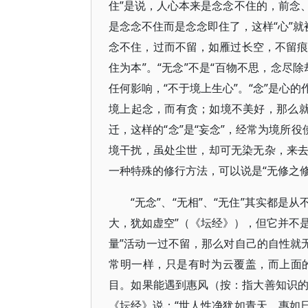
住”是说，人心本来是念念不住的，前念
是念念不住而是念念即住了，这样“心”就
念不住，过而不留，如雁过长空，不留痕
住为本”。“无念”不是“百物不思，念尽
任何影响，“不于境上生心”。“念”是心
境上起念，而有贪；如境不美好，那么就
迁，这样的“念”是“妄念”，经常为境所
境干扰，虽处尘世，却可无染无杂，来
一种特殊的修行方法，可以说是“无修之修
“无念”、“无相”、“无住”其实都是
大，犹如虚空”（《坛经》），但它并不是
量”活动一过不留，那么对自己的自性就
常明一样，只是有时为云覆盖，而上面
目。如果能遇到惠风（按：指大善知识
《坛经》说：“世人性净犹如青天，惠如