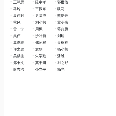
王缉思
陈奉孝
郭世佑
马玲
王振东
狄马
袁伟时
史啸虎
熊培云
秋风
刘小枫
孟令伟
雷一宁
周枫
蒋兆勇
吴伟
沙叶新
刘瑜
葛剑雄
储昭根
吴稼祥
许之远
袁刚
杨小凯
吴励生
朱学勤
潘维
郑秉文
莫于川
羽之野
谢志浩
孙立平
杨光