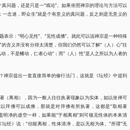
个真问题，还是只是一“戏论”。如果依照禅宗的理论与方法可以
；一念迷，即众生”就是个有意义的真问题，反之则是无意义的
表示：“明心见性”、“见性成佛”。就此可以说禅宗是一种特殊
“性”的含义并没有分得太清楚，但我们仍然可以了解“（人）心”往
动，不是幡动，仁者心动”；而“（人）性”是人之所以为人者的
”呢？禅宗提出一套直接简单的修行法门，这就是《坛经》中提到
执著（离相），因为一般人往往执著现象以为实体，如以坐禅可
以拜佛可以成佛，那就是对拜佛有所执著，这都是“取相著
覆盖明净的虚空一样，如果能“于相离相”则可顿见性体的本来清
坛经》说：“但能离相，性体清净，是以无相为体。”所谓“无