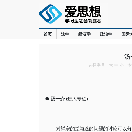
首页
法学
经济学
政治学
国际
汤
选择字号：
大
中
小
本文
●
汤一介
(
进入专栏
)
对禅宗的觉与迷的问题的讨论可以分