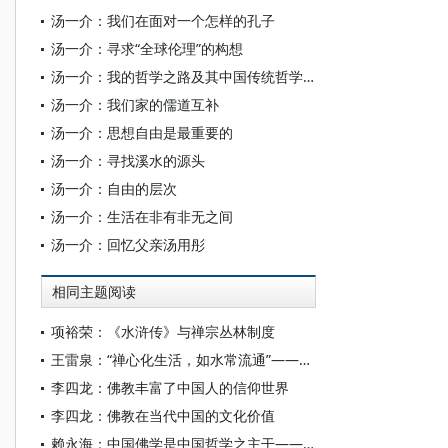
汤一介：我们在面对一个怎样的孔子
汤一介：寻求“全球伦理”的构想
汤一介：我的哲学之路及其中国传统哲学中的问题
汤一介：我们家的儒道互补
汤一介：思想自由是最重要的
汤一介：寻找溪水的源头
汤一介：自由的层次
汤一介：生活在非有非无之间
汤一介：回忆父亲汤用彤
相同主题阅读
项裕荣：《水浒传》与禅宗丛林制度
王雷泉：“禅心化生活，如水常流通”——生活禅破冰解缚的时代意义
李四龙：佛教丰富了中国人的信仰世界
李四龙：佛教在当代中国的文化价值
赖永海：中国佛学是中国哲学之主干——忆孙叔平先生之关注和鼓励佛学研究