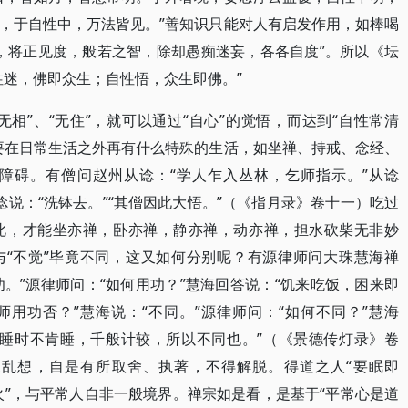
，于自性中，万法皆见。”善知识只能对人有启发作用，如棒喝
，将正见度，般若之智，除却愚痴迷妄，各各自度”。所以《坛
性迷，佛即众生；自性悟，众生即佛。”
无相”、“无住”，就可以通过“自心”的觉悟，而达到“自性常清
要在日常生活之外再有什么特殊的生活，如坐禅、持戒、念经、
障碍。有僧问赵州从谂：“学人乍入丛林，乞师指示。”从谂
从谂说：“洗钵去。”“其僧因此大悟。”（《指月录》卷十一）吃过
此，才能坐亦禅，卧亦禅，静亦禅，动亦禅，担水砍柴无非妙
与“不觉”毕竟不同，这又如何分别呢？有源律师问大珠慧海禅
功。”源律师问：“如何用功？”慧海回答说：“饥来吃饭，困来即
师用功否？”慧海说：“不同。”源律师问：“如何不同？”慧海
；睡时不肯睡，千般计较，所以不同也。”（《景德传灯录》卷
乱想，自是有所取舍、执著，不得解脱。得道之人“要眠即
即向火”，与平常人自非一般境界。禅宗如是看，是基于“平常心是道