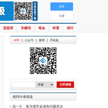
登录
注册
思想库
关键词
笔会
科普
排行
|
|
|
APP
公众号
微博
手机版
相同作者阅读
汤一介：复兴儒学必须有问题意识