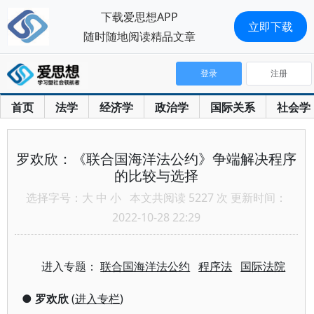
下载爱思想APP
立即下载
随时随地阅读精品文章
登录
注册
首页
法学
经济学
政治学
国际关系
社会学
罗欢欣：《联合国海洋法公约》争端解决程序
的比较与选择
选择字号：
大
中
小
本文共阅读 5227 次 更新时间：
2022-10-28 22:29
进入专题：
联合国海洋法公约
程序法
国际法院
●
罗欢欣
(
进入专栏
)