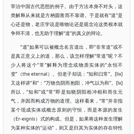
宰治中国古代思想的例子。由于方法本身不对头，这
类解释从来就是方枘圆凿而不靠谱。于是就有“道”是
心还是物，老庄学说是唯物论还是观念论这类根本就
争辩不清，也无助于理解“道”的真义的辩论。
“道”如果可以被概念名言道出，即“非常道”或不
是真正意义上的道，那么，该怎样理解“常道”呢？不
少人将这个“常”解释为理念或物质实体的“永恒不
变”（the eternal）。但老子却说：“知和曰常”。[lix]
又这样讲“和”：“万物负阴而抱阳，冲气以为和”。[lx]
所以，“知和”或“常”即是知晓阴阳相冲相和而生元
气，并因而构成万物的道理。这样看来，“常”并非指
某个现成实体或概念原则的守恒，而是本源的发生
（Er-eignis）式的构成。但是，如果将这种发生理解
为某种实体的“运动”，则又是归其为实体的存在特性