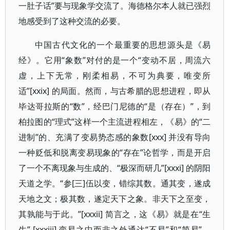
一肚子话”要与现象学交流了。海德格尔本人就已强烈
地感受到了这种交流的必要。
中国古代文化的一个最重要的思想源头是《易
经》。它用“象数”对付的是一个“变动不居，周流六
虚，上下无常，刚柔相易，不可为典要，唯变所
适”[xxix] 的局面。然而，与古希腊的思想进程，即从
毕达哥拉斯的“数”，经巴门尼德的“是（存在）”，到
柏拉图的“理式”这样一个主流进程相左，《易》的“二
进制”的、充满了变易势态感的象数[xxx] 并没有导向
一种贬低和脱离变易现象的“存在”论哲学，而是开启
了一个不离现象与生成的、“极深而研几”[xxxi] 的阴阳
天道之学。“参[三]伍以变，错综其数。通其变，遂成
天地之文；极其数，遂定天下之象。非天下之至变，
其孰能与于此。”[xxxii] 简言之，这《易》就是在“生
生” [xxxiii] 变易之中而非之外通达“不易”和“简易”，