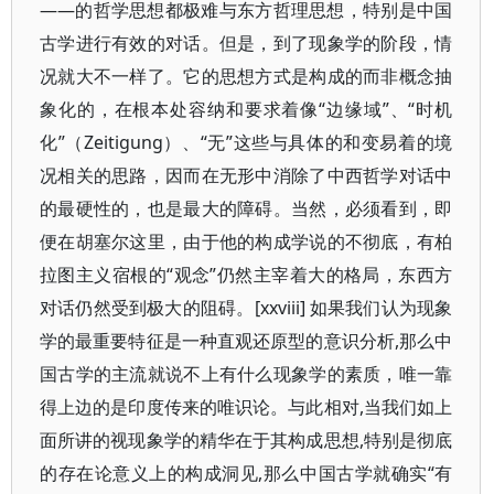
——的哲学思想都极难与东方哲理思想，特别是中国
古学进行有效的对话。但是，到了现象学的阶段，情
况就大不一样了。它的思想方式是构成的而非概念抽
象化的，在根本处容纳和要求着像“边缘域”、“时机
化”（Zeitigung）、“无”这些与具体的和变易着的境
况相关的思路，因而在无形中消除了中西哲学对话中
的最硬性的，也是最大的障碍。当然，必须看到，即
便在胡塞尔这里，由于他的构成学说的不彻底，有柏
拉图主义宿根的“观念”仍然主宰着大的格局，东西方
对话仍然受到极大的阻碍。[xxviii] 如果我们认为现象
学的最重要特征是一种直观还原型的意识分析,那么中
国古学的主流就说不上有什么现象学的素质，唯一靠
得上边的是印度传来的唯识论。与此相对,当我们如上
面所讲的视现象学的精华在于其构成思想,特别是彻底
的存在论意义上的构成洞见,那么中国古学就确实“有