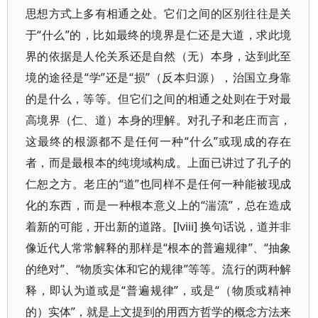
思想方式上多有相通之处。它们之间的区别往往是关
于“什么”的，比如最终的境界是仁还是大道，求此境
界的依据是人伦关系还是自然（无）本身，达到此至
境的途径是“学”还是“损”（反本归源），治国立身靠
的是什么，等等。但它们之间的相通之处则在于对最
高境界（仁、道）本身的理解。对孔子和老庄而言，
这最终的根源都不是任何一种“什么”或现成的存在
者，而是最根本的纯境域构成。上面已讲过了孔子的
仁恕之方。老庄的“道”也同样不是任何一种能被现成
化的东西，而是一种根本意义上的“湍流”，总在造成
着新的可能，开出新的道路。[lviii] 换句话说，道并非
像近代人常常解释的那样是“根本的普遍规律”、“抽象
的绝对”、“物质实体和它的规律”等等。流行的两种解
释，即认为道或是“普遍规律”，或是“（物质或精神
的）实体”，就是上文提到的用西方哲学的概念方法来