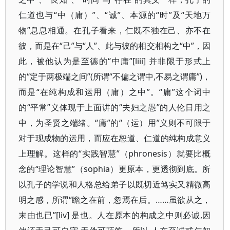
仁道也与“中（庸）”、“诚”、本源的“时”及“天地万
物”息息相通。在孔子看来，仁既不独在己、亦不在
彼，而是在“己”与“人”、此与彼的相交相构之“中”，因
此，被他认为是至德的“中庸”[liii] 并非限于形式上
的“定于两极端之间”(所谓“不偏之谓中,不易之谓庸”)，
而是“在纯构成和运用（庸）之中”。“庸”这个词中
的“平常”义体现于上面讲的“夫妇之愚”的人伦日用之
中，为圣贤之端绪。“庸”的“（运）用”义则不可限于
对于现成物的运用，而应在恕道、仁道的纯构成意义
上理解。这样的“实践智慧”（phronesis）就要比概
念的“理论智慧”（sophia）更原本，更透彻到底。所
以孔子的学说和人格总给弟子以既切近笃实又精微高
明之感，所谓“瞻之在前，忽焉在后。……虽欲从之，
末由也已”[liv] 是也。人在原本的构成之中则必诚,因