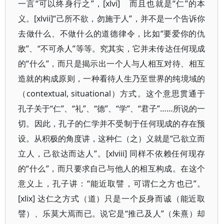
一言“可以终身行之”，[xlvi] 而且也就是“仁”的本
义。[xlvii]“己所不欲，勿施于人”，并不是一个告诉你
去做什么、不做什么的道德律令，比如“要爱你的仇
敌”、“不可杀人”等等。究其实，它并未传达任何现成
的“什么”，而只是揭示出一个人与人相互对待、相互
造就的构成原则，一种看待人生乃至世界的纯境域的
（contextual, situational）方式。这个意思贯通于
孔子关于“仁”、“礼”、“德”、“学”、“君子”……所说的一
切。因此，孔子的仁学并不受制于任何现成的存在预
设。从积极的角度讲，这种仁（之）义就是“己欲立而
立人，己欲达而达人”。[xlviii] 同样不依赖任何现存
的“什么”，而只要求自己与他人的相互构成。在这个
意义上，孔子讲：“能近取譬，可谓仁之方也已”。
[xlix] 达仁之方式（道）只是一个反身而诚（能近取
譬）、乐莫大焉而已。说它是“推己及人”（朱熹）却