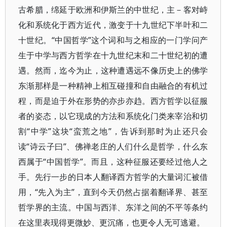
古希腊，绵延于欧洲和伊斯兰的中世纪，主－客对峙
化和系统化于西方近代，激变于十九世纪下半叶和二
十世纪。“中国哲学”这个词和与之相应的一门学问产
生于中学与西方哲学在十九世纪末和二十世纪初的遭
遇。然而，迄今为止，这种遭遇远不像历史上的佛学
东渐那样是一种精神上相互碰撞和自由融合的有机过
程，而是迫于外在形势的亦步亦趋。西方哲学以征服
者的姿态，以它现成的方法和系统化门类来宰治和切
割“中学”这块“蛮荒之地”，告诉到那时为止还只会
读“诗云子曰”、佛禅老庄的人们什么是哲学，什么东
西属于“中国哲学”。而且，这种征服还要经过他人之
手。先行一步的日本人翻译西方哲学的大量词汇被借
用，“先入为主”，直到今天仍然占据着翻译界、甚至
哲学界的主流。中国与西洋、东洋之间的不平等条约
在这里表现得更微妙、更沉痛，也更令人无可逃避。