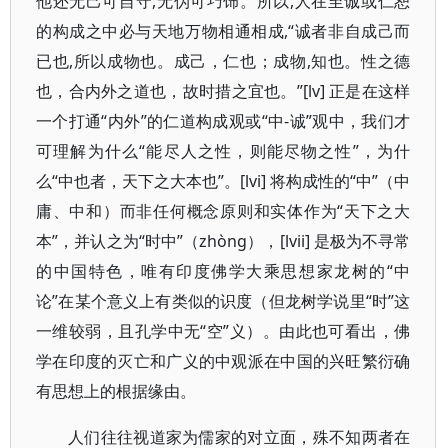
他还无己可自守,无伪可巧饰。所以,人在至诚或仁恕
的构成之中必与天地万物相通相成,“诚者非自成己而
已也,所以成物也。成己，仁也；成物,知也。性之德
也，合内外之道也，故时措之宜也。”[lv] 正是在这样
一个打通“内外”的仁道构成观或“中-诚”观中，我们才
可理解为什么“能尽人之性，则能尽物之性”，为什
么“中也者，天下之大本也”。[lvi] 将构成性的“中”（中
庸、中和）而非任何概念原则和实体作为“天下之大
本”，并认之为“时中”（zhòng），[lvii] 是极为不寻常
的中国特色，唯有印度佛学大乘思想家龙树的“中
论”在某个意义上有类似的识度（但龙树学说里“时”这
一维较弱，且孔学中无“空”义）。由此也可看出，佛
学在印度的灭亡和广义的中观派在中国的兴旺繁衍确
有思想上的根据缘由。
人们往往视道家为儒家的对立面，殊不知两者在