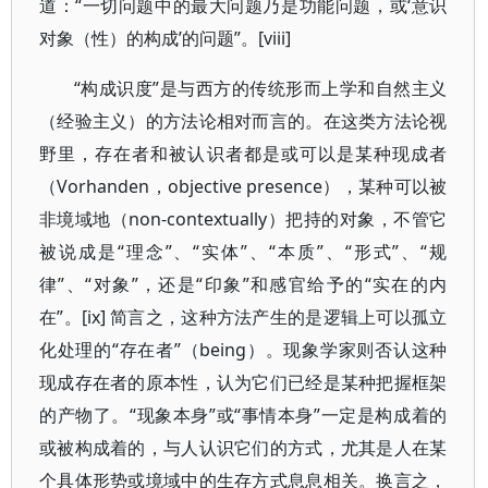
道：“一切问题中的最大问题乃是功能问题，或‘意识
对象（性）的构成’的问题”。[viii]
“构成识度”是与西方的传统形而上学和自然主义
（经验主义）的方法论相对而言的。在这类方法论视
野里，存在者和被认识者都是或可以是某种现成者
（Vorhanden，objective presence），某种可以被
非境域地（non-contextually）把持的对象，不管它
被说成是“理念”、“实体”、“本质”、“形式”、“规
律”、“对象”，还是“印象”和感官给予的“实在的内
在”。[ix] 简言之，这种方法产生的是逻辑上可以孤立
化处理的“存在者”（being）。现象学家则否认这种
现成存在者的原本性，认为它们已经是某种把握框架
的产物了。“现象本身”或“事情本身”一定是构成着的
或被构成着的，与人认识它们的方式，尤其是人在某
个具体形势或境域中的生存方式息息相关。换言之，