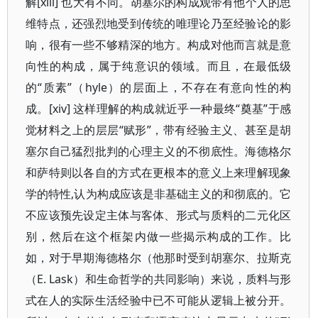
解[xiii] 也大有不同。胡塞尔的构成观带有他个人的思
维特点，还强烈地受到传统的唯理论乃至经验论的影
响，很有一些不够精深的地方。构成对他而言就是意
向性的构成，属于纯意识的领域。而且，在最低级
的“质素”（hyle）的层面上，不存在有意向性的构
成。[xiv] 这样理解的构成就近乎一种最终“奠基”于感
觉材料之上的层层“赋形”，带有经验主义、甚至是胡
塞尔自己猛烈批判的心理主义的不彻底性。海德格尔
和萨特则以各自的方式在更根本的意义上来理解现象
学的特性,认为构成应该是非基础主义的和彻底的。它
不应该预先设定主体与客体、形式与质料的二元化区
别，然后在这个框架内做一些揭示构成的工作。比
如，对于早期海德格尔（他那时受到胡塞尔、拉斯克
（E. Lask）和生命哲学的共同影响）来说，质料与形
式在人的实际生活经验中已不可能从逻辑上被分开。