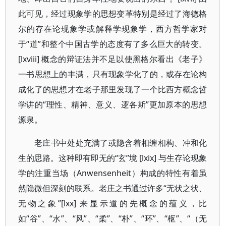
此可见，经过现象学的思想变革特别是经过了海德格
尔的存在论现象学或解释学现象学，西方哲学家对
于“道”和整个中国古学的态度有了多么巨大的转变。
[lxviii] 概念的辩证法并不足以使黑格尔看出《老子》
一书思想上的丰满，只有现象学化了的，或存在论构
成化了的思想才在老子那里发现了一个比西方概念哲
学讲的“理性、精神、意义、逻各斯”更加原本的思想
源泉。
老庄书中处处充满了或隐含着相缠相构、冲和化
生的思路。这种即有即无的“玄”境 [lxix] 与生存论现象
学的注重当场（Anwensenheit）构成的特性有着虽
然隐微但深刻的联系。老庄之书通过许多“无状之状、
无物之象”[lxx] 来显示道的先概念的蕴义，比
如“谷”、“水”、“风”、“柔”、“朴”、“环”、“枢”、“（无