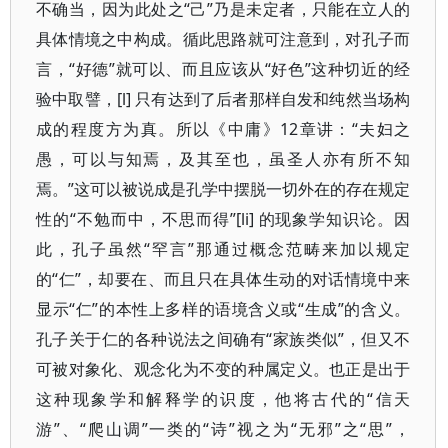
不确当，因为此处之“己”乃是未定者，只能在立人的
具体情境之中构成。循此思路就可注意到，对孔子而
言，“好德”就可以、而且应该从“好色”这种切近的经
验中取譬，[l] 只有达到了后者那样自发和纯然当场构
成的程度方为真。所以《中庸》12章讲：“夫妇之
愚，可以与知焉，及其至也，虽圣人亦有所不知
焉。”这可以被说成是孔学中摆脱一切外在的存在规定
性的“不勉而中，不思而得”[li] 的现象学知识论。因
此，孔子虽然“罕言”那通过概念范畴来加以规定
的“仁”，却要在、而且只在具体生动的对话情境中来
显示“仁”的本性上多样的语境含义或“生成”的含义。
孔子关于仁的各种说法之间确有“家族类似”，但又不
可被对象化、观念化为不变的种属定义。也正是出于
这种现象学和解释学的识度，他将古代的“信天
游”、“爬山调”一类的“诗”视之为“无邪”之“思”，