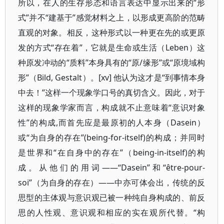
所以，在人的生存形态和语言表达中显示出来的“形
式”并不“建基于”感觉材料之上，以形成更高阶的范畴
直观的对象。相反，这种形式以一种更在先的或更原
发的方式“存在着”，它就是生命或生活（Leben）这
种原发冲动的“质料”本身具有的“原/缘形”或“原境域构
形”（Bild, Gestalt）。[xv] 他认为这才是“到事情本身
中去！”这样一个现象学口号的真切含义。因此，对于
这样的现象学家而言，构成就不止意味着“意识对象
性”的构成,而首先应是最原初的人本身（Dasein）
或“为自身的存在”(being-for-itself)的构成；并同时
是世界和“在自身中的存在”（being-in-itself)的构
成。从他们的用词——“Dasein”和“être-pour-
soi”（为自身的存在）——中亦可体会出，传统的反
思型的主体观与意识观已被一种纯自身构成的、前反
思的人性观、意识观和相应的实在观所代替。“构