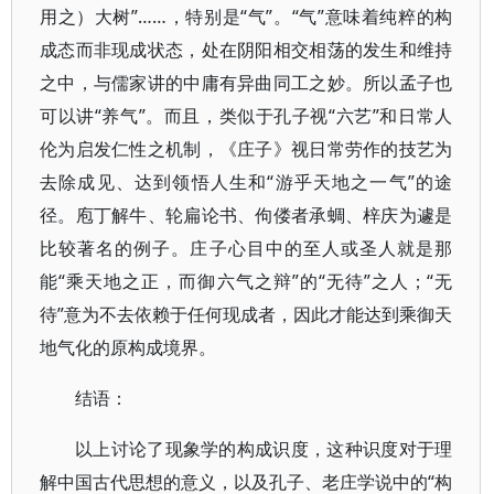
用之）大树”……，特别是“气”。“气”意味着纯粹的构
成态而非现成状态，处在阴阳相交相荡的发生和维持
之中，与儒家讲的中庸有异曲同工之妙。所以孟子也
可以讲“养气”。而且，类似于孔子视“六艺”和日常人
伦为启发仁性之机制，《庄子》视日常劳作的技艺为
去除成见、达到领悟人生和“游乎天地之一气”的途
径。庖丁解牛、轮扁论书、佝偻者承蜩、梓庆为遽是
比较著名的例子。庄子心目中的至人或圣人就是那
能“乘天地之正，而御六气之辩”的“无待”之人；“无
待”意为不去依赖于任何现成者，因此才能达到乘御天
地气化的原构成境界。
结语：
以上讨论了现象学的构成识度，这种识度对于理
解中国古代思想的意义，以及孔子、老庄学说中的“构