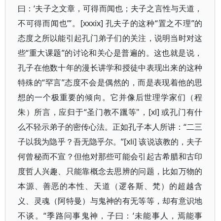
曰：‘夫子之文章，可得而闻也；夫子之言性与天道，
不可得而闻也’”。[xxxix] 孔夫子的这种“置之不理”的
态度之所以能引起孔门弟子们的关注，说明当时对这
些“重大课题”的讨论和关心是普遍的。这也就是说，
孔子在他数十年的漫长讲学和授徒中表现出来的这种
特殊的“罕言”态度不会是偶然的，而是表现着他的思
想的一个极重要的倾向。它并像后世理学家们（程
朱）所言，应归于“圣门教不躐等"，[xl] 或孔门有什
么不轻示弟子的密传心法。正如孔子本人所讲：“二三
子以我为隐乎？吾无隐乎尔。”[xli] 该说该教的，夫子
何曾秘而不宣？但他对那些可能会引起古希腊和古印
度哲人兴趣、只能靠概念去思辨的问题，比如万物的
本源、善恶的本性、天道（逻各斯、梵）的超越含
义、灵魂（阿特曼）与鬼神的有无等等，却有意识地
不谈。“季路问事鬼神，子曰：‘未能事人，焉能事