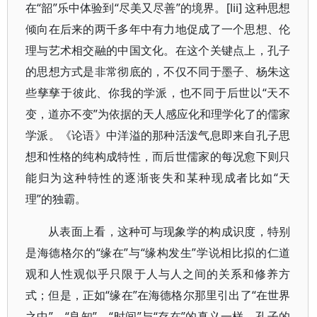
在“韶”乐中体验到“尽美又尽善”的境界。[lii] 这种思想
倾向在后来的两千多年中有力地促成了一个思想、伦
理与艺术相交融的中国文化。在这个关键点上，孔子
的思想方式是非常彻底的，不仅不同于墨子、杨朱这
些孳孳于彼此、你我的学派，也不同于后世以“天不
变，道亦不变”为依据的天人感应化和理学化了的儒家
学派。《论语》中洋溢的那种活泼气息即来自孔子思
想和性格的纯构成特性，而后世儒家的每况愈下则只
能归为这种特性的逐渐丧失和某种现成者比如“天
理”的独霸。
从表面上看，这种可与现象学的构成识度，特别
是海德格尔的“缘在”与“缘构发生”学说相比拟的仁道
观和人性观似乎只限于人与人之间的关系和修养方
式；但是，正如“缘在”在海德格尔那里引出了“在世界
之中”、“良知”、“时间”与“存在”的真义一样，孔子的