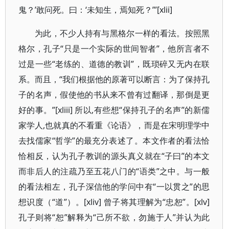
鬼？’敢问死。曰：‘未知生，焉知死？’”[xlii]
为此，不少人持有与黑格尔一样的看法。按照黑
格尔，孔子“只是一个实际的世间智者”，他所言者不
过是一些“老练的、道德的教训”，既琐碎又无内在联
系。而且，“我们根据他的原著可以断言：为了保持孔
子的名声，假使他的书从来不曾有过翻译，那倒是更
好的事。”[xliii] 所以,有些想“保持孔子的名声”的新儒
家学人,也就真的不看重《论语》，而是在宋明理学中
去找儒家“哲学”的最充分表述了。本文作者的看法恰
恰相反，认为孔子教训的源头真义就在“子曰”的本文
而非后人的注疏乃至五花八门的“语类”之中。与一般
的看法相左，孔子深信他的学问中有“一以贯之”的思
想识度（“道”）。[xliv] 曾子将其理解为“忠恕”。[xlv]
孔子则将“恕”解释为“己所不欲，勿施于人”并认为此