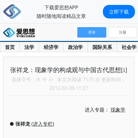
下载爱思想APP
立即下载
随时随地阅读精品文章
登录
注册
首页
法学
经济学
政治学
国际关系
社会学
张祥龙：现象学的构成观与中国古代思想[i]
选择字号：
大
中
小
本文共阅读 7175 次 更新时间：
2012-02-09 11:27
进入专题：
现象学
●
张祥龙
(
进入专栏
)