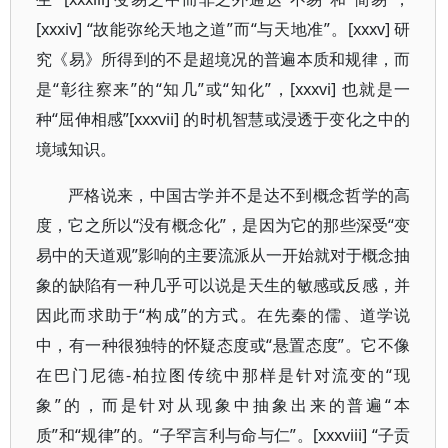
[xxxiv] “故能弥纶天地之道”而“与天地准”。[xxxv] 研
究《易》所得到的不是超境况的普遍本质和规律，而
是“彰往察来”的“知几”或“知化”，[xxxvi] 也就是一
种“屈伸相感”[xxxvii] 的时机智慧或浸透于变化之中的
境域知识。
严格说来，中国古学并不是达不到概念哲学的高
度，它之所以“没有概念化”，是因为它的那些深受“变
易中的天道观”影响的主要流派从一开始就对于概念抽
象的缺陷有一种几乎可以说是天生的敏感或反感，并
因此而求助于“构成”的方式。在先秦的儒、道学说
中，有一种很独特的怀疑态度或“悬置态度”。它不像
在巴门尼德-柏拉图传统中那样是针对流变的“现
象”的，而是针对从现象中抽象出来的普遍“本
质”和“规律”的。“子罕言利与命与仁”。[xxxviii] “子贡