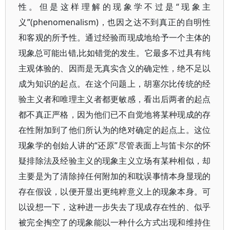
性。但是这样理解的现象学不过是“现象主
义”(phenomenalism)，也因之达不到真正的自明性
和客观的所予性。通过经验而现成地给予一个主体的
现象总可能出错,比如错觉的发生。它最多不过具有纯
主观体验的、因而是无真实含义的确定性，绝不足以
成为知识的起点。在这个问题上，胡塞尔比传统的经
验主义者和唯理主义者都更敏感，看出后两者的起点
都不真正严格，因为他们已不自觉地将某种现成的存
在性附加到了他们所认为的绝对确定的起点上。这位
现象学的创始人讲的“还原”尽管表面上与笛卡尔的怀
疑排除法及经验主义的现象主义立场有某种相似，却
主要是为了清除掉任何附加的和耽误事情本身显现的
存在假设，以便开显出更纯粹意义上的现象本身。可
以设想一下，这种进一步失去了现成存在性的、似乎
被完全掏空了的现象能以一种什么方式出现和维持住