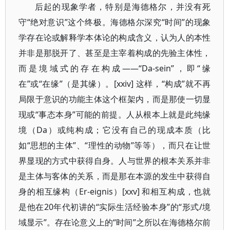
后起的现象学者，特别是海德格尔，并没有死
守“绝对意识”这个终极。海德格尔深究“时间”的现象
学存在论或解释学本体论的构成含义，认为人的本性
并非是那脱开了、甚至是主宰着构成的先验主体性，
而是境域式的存在构成——“Da-sein”，即“缘
在”或“在缘”（是其缘）。[xxiv] 这样，“构成”就不再
局限于意识的功能主体这个框架内，而是那使一切显
现或“事态本身”可能的前提。人从根本上就是此纯缘
境（Da）或纯构成；它没有自己的现成本质（比
如“思想的主体”、“理性的动物”等等），而只在让世
界显现的方式中获得自身。人与世界的根本关系并非
是主体与客体的关系，而是那在本源的发生中获得自
身的相互缘构（Er-eignis）[xxv] 和相互构成，也就
是他在20年代初讲的“实际生活经验本身”的“形式/境
域显示”。存在论意义上的“时间”之所以在海德格尔前