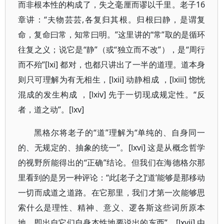
而非根本性的构成了，失之毫厘而谬以千里。老子16
章讲：“夫物芸芸,各复归其根。归根曰静，是谓复
命，复命曰常，知常曰明。”这里讲的“常”取的是循环
往复之义；说它是“静”（或“独立而不改”），是“周行
而不殆”[lxi] 都对，也都只讲出了一半的道理。道本身
则只可理解为有无相生，[lxii] 动静相成 ，[lxiii] 惚恍
混成的发生构成 ，[lxiv] 先于一切现成规定性。“反
者，道之动”。[lxv]
黑格尔将老子的“道”理解为“单纯的、自身同一
的、无规定的、抽象的统一”。[lxvi] 这是从概念哲学
的视野所能得出的“正确”结论。但我们在海德格尔那
里看到的是另一种评论：“此[老子之]‘道’能够是那移动
一切而成道之道路。在它那里，我们才第一次能够思
索什么是理性、精神、意义、逻各斯这些词所原本
地、即出自它们自身本性地要说出的东西”。[lxvii] 由