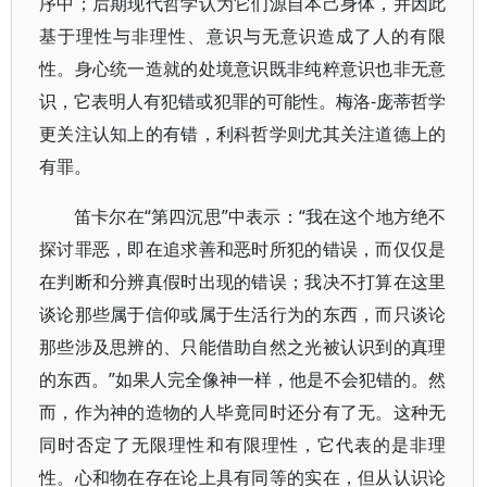
序中；后期现代哲学认为它们源自本己身体，并因此
基于理性与非理性、意识与无意识造成了人的有限
性。身心统一造就的处境意识既非纯粹意识也非无意
识，它表明人有犯错或犯罪的可能性。梅洛-庞蒂哲学
更关注认知上的有错，利科哲学则尤其关注道德上的
有罪。
笛卡尔在“第四沉思”中表示：“我在这个地方绝不
探讨罪恶，即在追求善和恶时所犯的错误，而仅仅是
在判断和分辨真假时出现的错误；我决不打算在这里
谈论那些属于信仰或属于生活行为的东西，而只谈论
那些涉及思辨的、只能借助自然之光被认识到的真理
的东西。”如果人完全像神一样，他是不会犯错的。然
而，作为神的造物的人毕竟同时还分有了无。这种无
同时否定了无限理性和有限理性，它代表的是非理
性。心和物在存在论上具有同等的实在，但从认识论