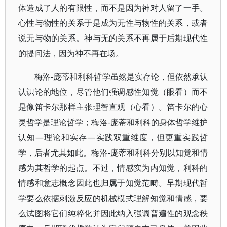
体造成了人的有限性，而不是因为神对人留了一手。
心性与物性的关系于是成为无性与物性的关系，或者
说无与物的关系。神与无的关系不再属于后期现代性
的提问法，因为神不再在场。
梅洛-庞蒂和利科哲学虽然是实存论，但依然承认
认识论的地位，尽管他们强调感性知觉（眼看）而不
是像笛卡尔那样主张理智直观（心看）。笛卡尔的心
灵哲学是理论哲学；梅洛-庞蒂和利科的身体哲学维护
认知—理论和实存—实践双重维度，但更重实践哲
学，后者尤其如此。梅洛-庞蒂和利科分别以知觉和情
感为其哲学的起点。不过，情感实为内知觉，利科的
情感和意志概念因此也归属于知觉范畴。早期现代哲
学要么依据刺激反应的机械模式理解知觉和情感，要
么试图将它们纯粹化并因此纳入强调普遍性的观念秩