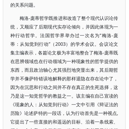
的关系问题。
梅洛-庞蒂哲学既推进和改造了整个现代认识论传
统，又顺应了后期现代实存论倾向，并因此体现为一
种行动哲学。法国哲学界举办过一次名为“梅洛-庞
蒂：从知觉到行动”（2003）的学术会议。会议论文
集主编表示，各篇论文极为丰富地整合了梅洛-庞蒂既
在思辨领域也在行动领域为一种现象性的哲学提供的
东西，而且政治轴心尤其强烈地突显出来，其后期哲
学并不像萨特错误地解释的那样退隐在存在论中了，
因为在沉思和行动之间并不存在真正的生死选择，这
乃是这一知觉哲学的教益之一。该主编在自己宣读的
《现象的人：从知觉到行动》一文中引用《辩证法的
历险》论述萨特的一段话，认为行动首先是一种视点,
它提出了一些直接的和遥远的目标、沿着一条线索、