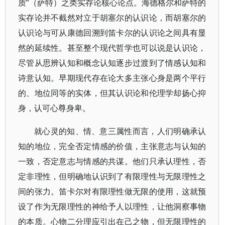
质”（萨特）之类实存论核心论点。海德格尔和萨特的
实存论并不截然对立于胡塞尔的认识论，而胡塞尔的
认识论与可从康德回溯到笛卡尔的认识论之间具有显
然的延续性。甚至整个现代哲学也可以说是认识论，
尽管从思辨认知和概念认知逐步过渡到了情感认知和
诗意认知。早期现代存在论大多主张心身是两个平行
的、地位同等的实体，但其认识论和伦理学却扬心抑
身，认可心尊身卑。
就心灵的知、情、意三属性而言，人们明确承认
知的地位，完全否定情感的价值，主张意志与认知的
一致，否定意志与情感的共谋。他们只承认理性，否
定非理性，但明确地认识到了有限理性与无限理性之
间的张力。笛卡尔对有限理性做无限的使用，这就预
设了作为无限理性的神给予人以理性，让他洞察事物
的本质。心物二分理应引出在己之物，但无限理性的