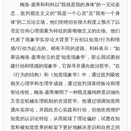
梅洛-庞蒂和利科以“我就是我的身体”的一元论姿
态，批判观念主义的“我是一个心灵”且“我有一个身
体”的二元论立场，他们拒绝但在很大程度上预示了以
否定任何心理因素为特征的新唯物主义的出场。他们
代表了现象学实存论大背景下分别以知觉/行为和情
感/行动为起点的、稍有不同的进路。利科表示：“如
果说梅洛-庞蒂创立的是‘知觉现象学’，那么我试图创
建行动和情感的现象学，它探寻并通向政治哲学。”在
《行为的结构》和《知觉现象学》中，通过批判吸收
相关心理学和生理学成就，通过批判清算经验论和理
智论传统，梅洛-庞蒂阐明了一种既克服纯粹意识倾向
又否定机械生理机制的含混哲学。他通过强调知觉而
通向实存论，并因此关心实践和行动，但他依然维护
知觉的认识论特征，从而延续了理论偏好，试图在知
觉和被知觉世界的框架下更好地解决意识和自然之间