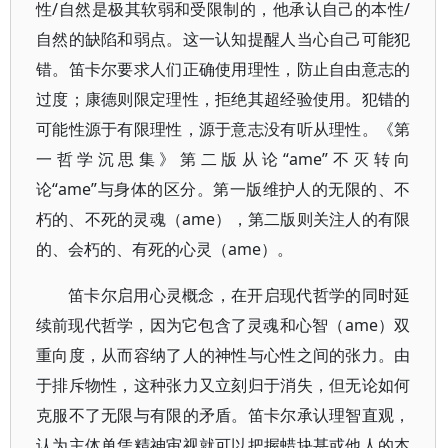
性/自然是极其软弱和受限制的，他承认自己的本性/
自然的缺陷和弱点。这一认知提醒人当心自己可能犯
错。笛卡尔要求人们正确使用理性，防止自由意志的
过度；康德则限定理性，拒绝其超经验使用。犯错的
可能性源于有限理性，源于意志没有听从理性。《第
一哲学沉思集》第二版从论“ame”不灭转向
论“ame”与身体的区分。第一版维护人的无限的、不
朽的、不死的灵魂（ame），第二版则关注人的有限
的、会朽的、有死的心灵（ame）。
笛卡尔启用心灵概念，在开启现代哲学的同时延
续前现代哲学，因为它包含了灵魂和心智（ame）双
重向度，从而容纳了人的神性与心性之间的张力。由
于排斥物性，这种张力又立刻归于消失，但无论如何
克服不了无限与有限的矛盾。笛卡尔承认理智直观，
认为主体单凭精神审视就可以把握蜡块甚或他人的本