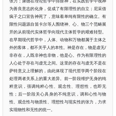
张力；康德在理论哲学中排除神，在实践哲学中视神
为善良意志的化身，促成了有限理性的自立；尼采借
疯子之口宣告神死了，意味着单纯有限性的确立。有
限性问题源自笛卡尔等人围绕神、心、物三个范畴展
开的从前现代实体哲学向现代主体哲学的艰难转型。
在早期现代哲学中，人体、动物和万物都属于主体之
外的客体，都不关乎人的本性。神是存在，物是虚无/
非存在，人既非神也非物，他是心。作为有限理性的
人心处于存在与虚无之间。这里的存在与虚无不是在
萨特意义上理解的，由此体现了现代哲学两个阶段在
处理两者关系上的重大差异。前一阶段维护无身的纯
粹意识，强调纯粹心性、观念性、理想性，也即无
性；后一阶段关心具身的不纯意识，调和心性与物
性、观念性与物质性、理想性与现实性的张力，力求
实现物性和无性的统一。