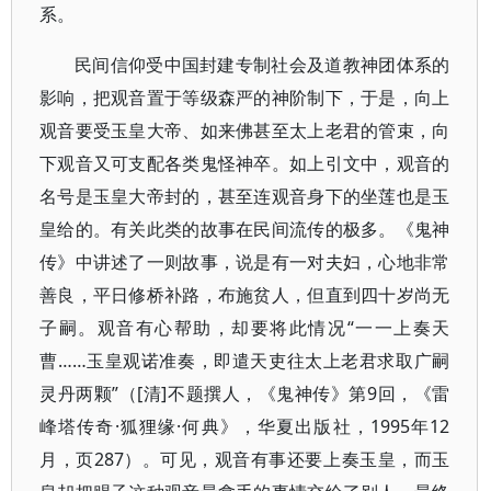
系。
民间信仰受中国封建专制社会及道教神团体系的
影响，把观音置于等级森严的神阶制下，于是，向上
观音要受玉皇大帝、如来佛甚至太上老君的管束，向
下观音又可支配各类鬼怪神卒。如上引文中，观音的
名号是玉皇大帝封的，甚至连观音身下的坐莲也是玉
皇给的。有关此类的故事在民间流传的极多。《鬼神
传》中讲述了一则故事，说是有一对夫妇，心地非常
善良，平日修桥补路，布施贫人，但直到四十岁尚无
子嗣。观音有心帮助，却要将此情况“一一上奏天
曹……玉皇观诺准奏，即遣天吏往太上老君求取广嗣
灵丹两颗”（[清]不题撰人，《鬼神传》第9回，《雷
峰塔传奇·狐狸缘·何典》，华夏出版社，1995年12
月，页287）。可见，观音有事还要上奏玉皇，而玉