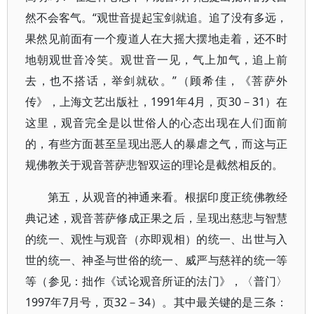
然不会客气。“观世音提起宝剑就追。追了没有多远，
果然见前面有一个瘦道人在大摇大摆地走着，还不时
地朝观世音冷笑。观世音一见，气上加气，追上前
去，也不搭话，举剑就砍。”（顾希佳，《菩萨外
传》，上海文艺出版社，1991年4月，页30－31）在
这里，观音完全是以世俗人的心态出现在人们面前
的，有些方面甚至呈现出恶人的暴虐之气，而这与正
规佛教关于观音菩萨悲智双运的理论是截然相反的。
第五，从观音的神通来看。根据印度正统佛教经
典记述，观音菩萨修成正果之后，呈现出慈悲与智慧
的统一、观性与观音（亦即观相）的统一、出世与入
世的统一、神圣与世俗的统一、威严与慈祥的统一等
等（参见：拙作《试论观音所证的法门》，〈普门〉
1997年7月号，页32－34）。其中最关键的是三条：