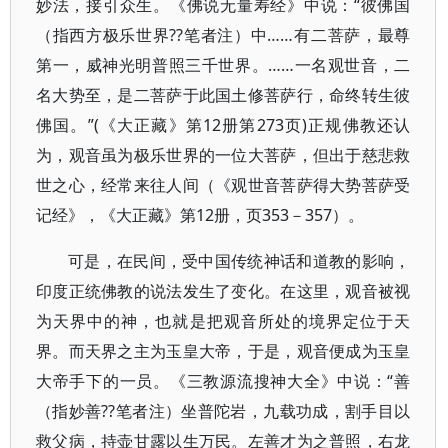
妙法，接引众生。《佛说无量寿经》中说：“彼佛国
（指西方极乐世界??笔者注）中……有二菩萨，最尊
第一，威神光明普照三千世界。……一名观世音，二
名大势至，是二菩萨于此国土修菩萨行，命终转生彼
佛国。”(《大正藏》第12册第273页)正规佛教还认
为，观音虽为极乐世界的一位大菩萨，但出于慈悲救
世之心，经常来往人间（《观世音菩萨得大势菩萨受
记经》，《大正藏》第12册，页353－357）。
可是，在民间，受中国传统神话和道教的影响，
印度正统佛教的说法发生了变化。在这里，观音被视
为天界中的神，也就是把观音所处的境界定位于天
界。而天界之主为玉皇大帝，于是，观音便成为玉皇
大帝手下的一员。《三教源流搜神大全》中说：“善
（指妙善??笔者注）坐普陀岩，九载功成，割手目以
救父病，持壶甘露以生万民。左善才为之普照，右龙