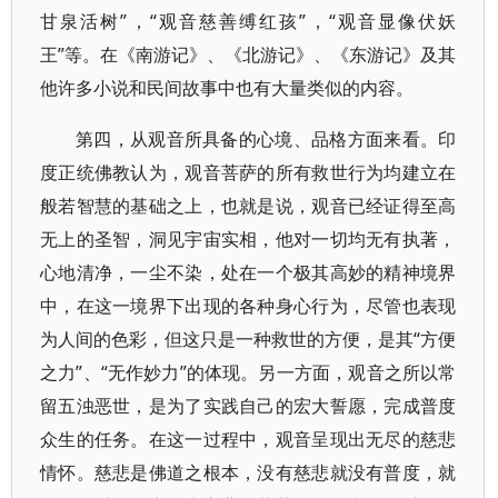
甘泉活树”，“观音慈善缚红孩”，“观音显像伏妖
王”等。在《南游记》、《北游记》、《东游记》及其
他许多小说和民间故事中也有大量类似的内容。
第四，从观音所具备的心境、品格方面来看。印
度正统佛教认为，观音菩萨的所有救世行为均建立在
般若智慧的基础之上，也就是说，观音已经证得至高
无上的圣智，洞见宇宙实相，他对一切均无有执著，
心地清净，一尘不染，处在一个极其高妙的精神境界
中，在这一境界下出现的各种身心行为，尽管也表现
为人间的色彩，但这只是一种救世的方便，是其“方便
之力”、“无作妙力”的体现。另一方面，观音之所以常
留五浊恶世，是为了实践自己的宏大誓愿，完成普度
众生的任务。在这一过程中，观音呈现出无尽的慈悲
情怀。慈悲是佛道之根本，没有慈悲就没有普度，就