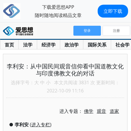
下载爱思想APP
立即下载
随时随地阅读精品文章
登录
注册
首页
法学
经济学
政治学
国际关系
社会学
李利安：从中国民间观音信仰看中国道教文化
与印度佛教文化的对话
选择字号：
大
中
小
本文共阅读 3831 次 更新时间：
2022-10-09 11:16
进入专题：
佛学
观音
道家
●
李利安
(
进入专栏
)