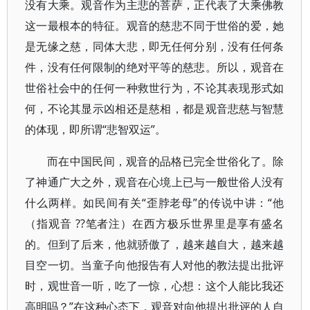
没有大乘。观音作为主悲的菩萨，正代表了大乘佛教
这一最根本的特征。观音的慈悲不同于世俗的爱，她
是无缘之慈，同体大悲，即无任何分别，没有任何条
件，没有任何限制的绝对平等的慈悲。所以，观音在
世俗社会中的任何一种救世行为，不论其表现形式如
何，不论其显示凶相还是慈相，都是观音悲慈与智慧
的体现，即所谓“悲智双运”。
而在中国民间，观音的品格已完全世俗化了。除
了神通广大之外，观音在心境上已与一般世俗人没有
什么两样。如民间有关“歪脖老母”的传说中讲：“他
（指观音 ??笔者注）在西方极乐世界里是享有盛名
的。但到了后来，他就骄傲了，越来越自大，越来越
目空一切。当童子向他报告有人对他的教法提出批评
时，观世音一听，吃了一惊，心想：这个人能比我还
高明吗？”在这种心态下，观音对向他提出批评的人自