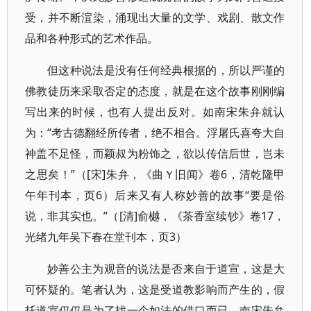
受，并不断渲染，涌现出大量的文学、戏剧、散文作
品和各种形式的艺术作品。
但这种说法是没有任何经典根据的，所以严谨的
佛教徒历来采取否定的态度，就是在这个故事刚刚编
写出来的时候，也有人提出反对。如南宋朱弁就认
为：“考古德翻经所传者，绝不相合。浮屠氏喜夸大自
神盖不足怪，而颖叔为粉饰之，欲以传信后世，岂未
之思矣！”（[宋]朱弁，《曲Ｙ旧闻》卷6，清乾隆甲
午年刊本，页6）后来又有人称妙善的故事“要是俗
说，非其实也。”（[清]俞樾，《茶香室续钞》卷17，
光绪九年吴下春在堂刊本，页3）
妙善公主为观音的说法是否来自于道宣，这是大
可怀疑的。笔者认为，这是受道教影响而产生的，假
托道宣仅仅是为了找一个如法的借口而已。南宋朱弁