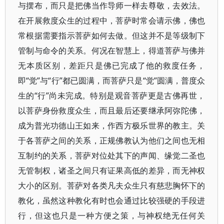
与摆布，而只是把佛当作导师一样去尊敬，去效法。
在开展救度众生的过程中，菩萨时常会请示佛，佛也
常根据需要指示菩萨如何去做。但这并不是等级制下
管制与命令的关系。何况在智慧上，得道菩萨与佛并
无本质区别，差距只是佛已完成了他的救度任务，
即“觉”与“行”都已圆满，而菩萨只是“觉”圆满，普度众
生的“行”尚未完成。特别是观音菩萨更是古佛再世，
以菩萨身份救度众生，而且最后还要继承阿弥陀佛，
成为普光功德山王如来，作西方极乐世界的教主。关
于各菩萨之间的关系，正规佛教认为他们之间也无相
互制约的关系，菩萨对位处其下的声闻、缘觉二圣也
无管制权，诸圣之间只有证果高低的差异，而无神权
大小的区别。菩萨对各类凡夫众生只有慈悲胸怀下的
教化，虽然这种教化有时也会通过比较强硬的手段进
行，但这也只是一种方便之策，与神权绝无任何关