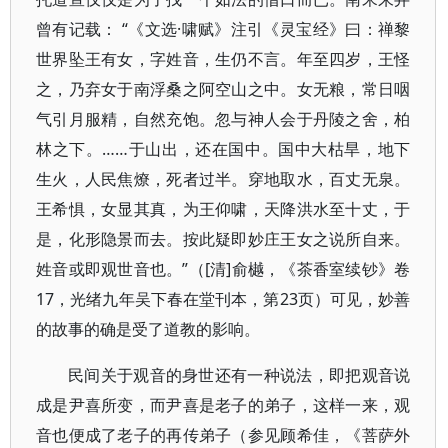
曾有记载： “《文选·啸赋》注引《灵宝经》曰：禅黎
世界坠王有女，字姓音，生仍不言。年至四岁，王怪
之，乃弃女于南浮桑之阿空山之中。女无粮，常日咽
气引月服精，自然充饱。忽与神人会于丹陵之舍，柏
林之下。……于山出，还在国中。国中大枯旱，地下
生火，人民焦燎，死者过半。穿地取水，百丈无泉。
王希惧，女显其真，为王仰啸，天降洪水至十丈，于
是，化形隐景而去。按此疑即妙庄王女之说所自来。
姓音或即观世音也。”（[清]俞樾，《茶香室续钞》卷
17，光绪九年吴下春在堂刊本，第23页）可见，妙善
的故事的确是受了道教的影响。
民间关于观音的身世还有一种说法，即把观音说
成是尹喜所变，而尹喜是老子的弟子，这样一来，观
音也便成了老子的再传弟子（参见顾希佳，《菩萨外