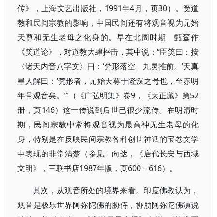
传》，上海文艺出版社，1991年4月，页30）。受道
教和民间宗教的影响，中国民间还有将观音视为元始
天尊和无生老母之化身的。早在北周时期，甄鸾作
《笑道论》，对道教大肆抨击，其中说：“臣笑曰：按
〈诸天内音八字文〉曰：‘梵形落空，九灵推前。’天真
皇人解曰：‘梵形者，元始天尊于隆汉之号也，至赤明
年号观音矣。’”（《广弘明集》卷9，《大正藏》第52
册，页146）这一传说到后世已很少流传。在明清时
期，民间宗教中常将观音视为最高神无生老母的化
身，特别是在反映民间宗教各种创世神话的宝卷文学
中表现的非常清楚（参见：向达，《唐代长安与西域
文明》，三联书店1987年版，页600－616）。
其次，从观音所处的境界来看。印度佛教认为，
观音是极乐世界阿弥陀佛的胁侍，协肋阿弥陀佛演说