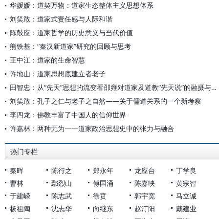
华媛媛：道契万物：道家生态整体主义思想体系
刘笑敢：道家式责任感与人际和谐
陈鼓应：道家哲学的历史意义与当代价值
熊铁基：“秦汉新道家”研究的回顾与思考
王中江：道家的生命智慧
许地山：道家思想底建立者老子
田智忠：从“先天”思想的流变看邵雍对道家及道教“先天说”的融摄与推进
刘笑敢：孔子之仁与老子之自然——关于儒道关系的一个新考察
李四龙：佛教丰富了中国人的信仰世界
许嘉林：两种无为——道家政治思想史中的张力与融合
热门专栏
秦晖
陈行之
郑永年
龙应台
丁学良
曹林
鄢烈山
傅国涌
陈嘉映
黄宗智
于建嵘
陈志武
徐贲
郭宇宽
马立诚
杨祖陶
沈志华
向继东
赵汀阳
戴建业