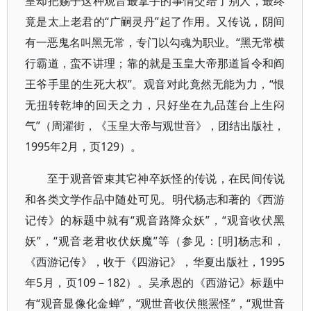
皇却把赐子这种观音最拿手的事情交给了别人，最终
竟是太上老君的“广嗣灵丹”起了作用。又传说，阴间
有一恶鬼名叫黑无常，专门以勾魂为职业。“黑无常横
行霸道，蛮不讲理；靠的就是玉皇大帝那道旨令和阎
王爷手里的生死大权”。观音对此竟然无能为力，“恨
无扭转乾坤的回天之力，只好坐在九品莲台上生闷
气”（周濯街，《玉皇大帝与观世音》，团结出版社，
1995年2月，页129）。
至于观音管束其它神卒妖怪的传说，在民间传说
和各类文学作品中随处可见。明代杨志和著的《西游
记传》的标题中就有“观音路降众妖”，“观音收伏黑
妖”，“观音老君收伏妖魔”等（参见：[明]杨志和，
《西游记传》，收于《四游记》，华夏出版社，1995
年5月，页109－182）。吴承恩的《西游记》标题中
有“观音显像化金蝉”，“观世音收伏熊罴怪”，“观世音