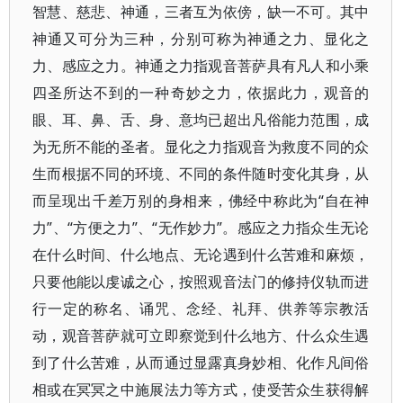
智慧、慈悲、神通，三者互为依傍，缺一不可。其中
神通又可分为三种，分别可称为神通之力、显化之
力、感应之力。神通之力指观音菩萨具有凡人和小乘
四圣所达不到的一种奇妙之力，依据此力，观音的
眼、耳、鼻、舌、身、意均已超出凡俗能力范围，成
为无所不能的圣者。显化之力指观音为救度不同的众
生而根据不同的环境、不同的条件随时变化其身，从
而呈现出千差万别的身相来，佛经中称此为“自在神
力”、“方便之力”、“无作妙力”。感应之力指众生无论
在什么时间、什么地点、无论遇到什么苦难和麻烦，
只要他能以虔诚之心，按照观音法门的修持仪轨而进
行一定的称名、诵咒、念经、礼拜、供养等宗教活
动，观音菩萨就可立即察觉到什么地方、什么众生遇
到了什么苦难，从而通过显露真身妙相、化作凡间俗
相或在冥冥之中施展法力等方式，使受苦众生获得解