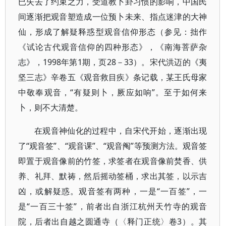
已失去了约束之力，受道教卜卦习惯的影响，中国民
间逐渐把观音塑造成一位预卜未来、指点迷津的大神
仙，形成了解疑释惑型观音信仰形态（参见：拙作
《试论古代观音信仰的四种形态》，《南海菩萨杂
志》，1998年第1期，页28－33）。宋代洪迈的《夷
坚三志》辛卷五《观音救目疾》条记载，某王氏母家
中敬奉观音，“有疑则卜，厥应如响”。至于如何来
卜，则不大清楚。
在观音神仙化的过程中，自宋代开始，逐渐出现
了“观音签”、“观音课”、“观音阄”等预测方法。观音签
即置于观音像前的竹签，求签者在观音像前焚香、供
养、礼拜、默祷，然后摇动签桶，求出其签，以示吉
凶，或解疑惑。观音签有两种，一是“一百签”，一
是“一百三十签”，前者出自浙江杭州天竹寺的观音
院，后者出自越之圆通寺（〈释门正统〉卷3）。其