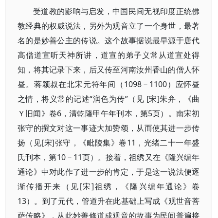
受道教的影响与启发，中国民间无视印度正统佛
教经典的权威说法，另外为观音立了一个身世，最著
名的是妙善公主的传说。这个故事据说最早源于唐代
高僧道宣听天神所讲，道宣的弟子义常从道宣处得
知，将其记录下来，后又传至河南汝州香山的僧人怀
昼。蒋颖叔在北宋元符年间（1098－1100）应怀昼
之情，将义常的记述“润色为传”（见 [宋]朱弁，《曲
Ｙ旧闻》卷6，清乾隆甲午年刊本，第5页）。南宋初
张守的撰文对这一事迹大加赞颂，从而使其进一步传
扬（见[宋]张守，《毗陵集》卷11，光绪二十一年盛
氏刊本，第10－11页）。接着，祖绣又在《隆兴编年
通论》中对此作了进一步的肯定，于是这一说法便逐
渐传播开来（见[宋]祖绣，《隆兴编年通论》卷
13）。到了元代，管道升在此基础上写成《观世音菩
萨传略》，从此妙善修道成观音的故事为民间普遍接