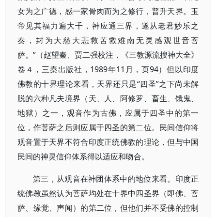
女为之广德，感一家骨肉而为之修行，普升天界。玉
帝见其福力遍大千，神应通三界，遂从老君妙乐之
奏，封为大慈大悲救苦救难南无灵感观世音菩
萨。”（赵望秦、贾二强校注，《三教源流搜神大全》
卷４，三秦出版社，1989年11月，页94）但以印度
佛教的十界理论来看，天界还只是“四圣”之下尚未解
脱的六种凡夫境界（天、人、阿修罗、畜生、饿鬼、
地狱）之一，观音作为古佛，应属于四圣中的第一
位，作菩萨之后则应属于四圣的第二位。民间信仰将
观音置于天界不符合印度正统佛教的理论，但与中国
民间的神灵信仰体系得以适应和吻合。
第三，从观音在神团体系中的地位来看。印度正
统佛教虽然认为菩萨均处在十界中四圣界（即佛、菩
萨、缘觉、声闻）的第二位，但他们并不受佛的控制