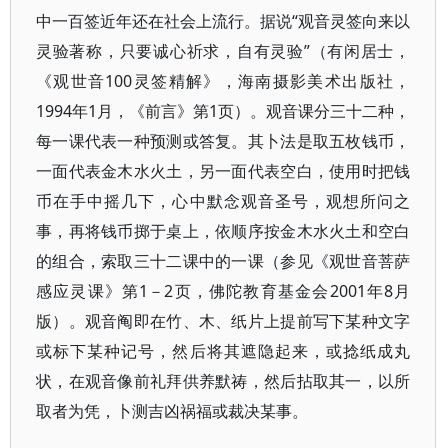
中一百签近年还在社会上流行。据说“观音灵签向来以
灵验著称，只要诚心祈求，自有灵验”（有闲居士，
《观世音100灵签精解》，海南摄影美术出版社，
1994年1月，《前言》第1页）。观音课分三十二种，
每一课代表一种预测或答复。其卜法是取五枚钱币，
一面代表金木水火土，另一面代表空白，使用时把钱
币在手中摇几下，心中默念观音圣号，观想所问之
事，再将钱币掷于桌上，依顺序按金木水火土和空白
的组合，索取三十二课中的一课（参见《观世音菩萨
感应灵课》第1－2页，佛陀教育基金会2001年8月
版）。观音阄即在竹、木、纸片上提前写下某种文字
或标下某种记号，然后将其遮隐起来，或捻纸成丸
状，在观音像前礼拜供养默祷，然后拈取其一，以所
取者为凭，卜测吉凶祸福或裁决某事。