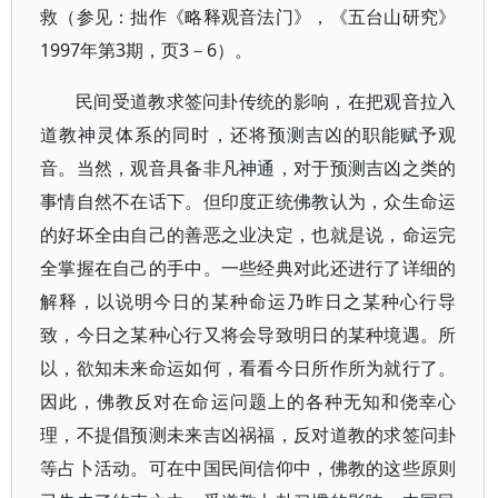
救（参见：拙作《略释观音法门》，《五台山研究》
1997年第3期，页3－6）。
民间受道教求签问卦传统的影响，在把观音拉入
道教神灵体系的同时，还将预测吉凶的职能赋予观
音。当然，观音具备非凡神通，对于预测吉凶之类的
事情自然不在话下。但印度正统佛教认为，众生命运
的好坏全由自己的善恶之业决定，也就是说，命运完
全掌握在自己的手中。一些经典对此还进行了详细的
解释，以说明今日的某种命运乃昨日之某种心行导
致，今日之某种心行又将会导致明日的某种境遇。所
以，欲知未来命运如何，看看今日所作所为就行了。
因此，佛教反对在命运问题上的各种无知和侥幸心
理，不提倡预测未来吉凶祸福，反对道教的求签问卦
等占卜活动。可在中国民间信仰中，佛教的这些原则