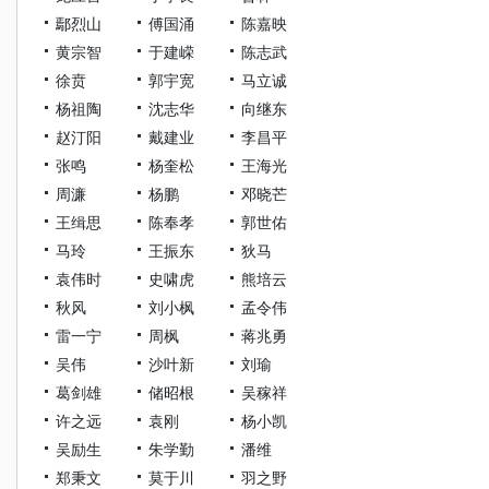
鄢烈山
傅国涌
陈嘉映
黄宗智
于建嵘
陈志武
徐贲
郭宇宽
马立诚
杨祖陶
沈志华
向继东
赵汀阳
戴建业
李昌平
张鸣
杨奎松
王海光
周濂
杨鹏
邓晓芒
王缉思
陈奉孝
郭世佑
马玲
王振东
狄马
袁伟时
史啸虎
熊培云
秋风
刘小枫
孟令伟
雷一宁
周枫
蒋兆勇
吴伟
沙叶新
刘瑜
葛剑雄
储昭根
吴稼祥
许之远
袁刚
杨小凯
吴励生
朱学勤
潘维
郑秉文
莫于川
羽之野