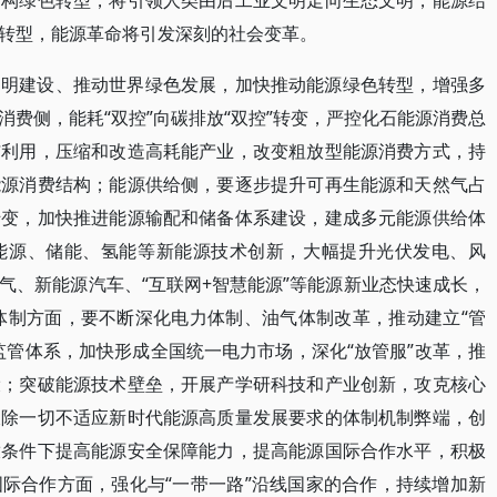
结构绿色转型，将引领人类由后工业文明走向生态文明，能源结
转型，能源革命将引发深刻的社会变革。
文明建设、推动世界绿色发展，加快推动能源绿色转型，增强多
费侧，能耗“双控”向碳排放“双控”转变，严控化石能源消费总
洁利用，压缩和改造高耗能产业，改变粗放型能源消费方式，持
能源消费结构；能源供给侧，要逐步提升可再生能源和天然气占
转变，加快推进能源输配和储备体系建设，建成多元能源供给体
能源、储能、氢能等新能源技术创新，大幅提升光伏发电、风
气、新能源汽车、“互联网+智慧能源”等能源新业态快速成长，
源体制方面，要不断深化电力体制、油气体制改革，推动建立“管
监管体系，加快形成全国统一电力市场，深化“放管服”改革，推
设；突破能源技术壁垒，开展产学研科技和产业创新，攻克核心
破除一切不适应新时代能源高质量发展要求的体制机制弊端，创
放条件下提高能源安全保障能力，提高能源国际合作水平，积极
际合作方面，强化与“一带一路”沿线国家的合作，持续增加新