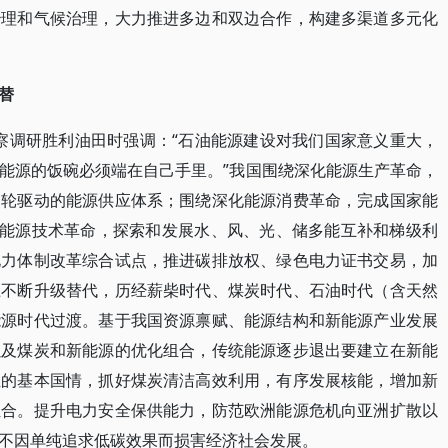
治理和气候治理，大力推进多边和双边合作，构建多渠道多元化
替
记考察调研胜利油田时强调：“石油能源建设对我们国家意义重大，
能源的饭碗必须端在自己手里。”我国围绕深化能源生产革命，
多轮驱动的能源供应体系；围绕深化能源消费革命，完成国家能
化能源技术革命，探索和发展水、风、光、储多能互补和梯级利
电力体制改革综合试点，推进碳排放权、绿色电力证书交易，加
上不断升级替代，历经薪柴时代、煤炭时代、石油时代（含天然
能源时代过渡。基于我国资源禀赋、能源结构和新能源产业发展
以及煤炭和新能源的优化组合，传统能源逐步退出要建立在新能
主的基本国情，抓好煤炭清洁高效利用，有序发展核能，增加新
组合。提升电力安全保供能力，防范欧洲能源危机向亚洲扩散以
不因单纯追求低碳效果而损害经济社会发展。