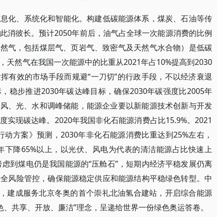
信息化、系统化和智能化。构建低碳能源体系，煤炭、石油等传
此消彼长。预计2050年前后，油气占全球一次能源消费的比例
天然气，包括煤层气、页岩气、致密气及天然气水合物）是低碳
天然气在我国一次能源中的比重从2021年占10%提高到2030
发挥有效的市场手段而规避“一刀切”的行政手段，不以经济衰退
稳步推进2030年碳达峰目标，确保2030年碳强度比2005年
纳风、光、水和调峰储能，能源企业要以新能源技术创新与开发
现碳达峰。2020年我国非化石能源消费占比15.9%。2021
峰行动方案》预测，2030年非化石能源消费比重达到25%左右，
5年下降65%以上，以光伏、风电为代表的清洁能源占比快速上
考虑到煤电仍是我国能源的“压舱石”，短期内经济平稳发展仍离
安全风险管控，确保能源稳定供应和能源结构平稳绿色转型。中
念，建成服务北京冬奥的首个崇礼北油氢合建站，开启综合能源
绿色、共享、开放、廉洁”理念，呈递给世界一份绿色奥运答卷。