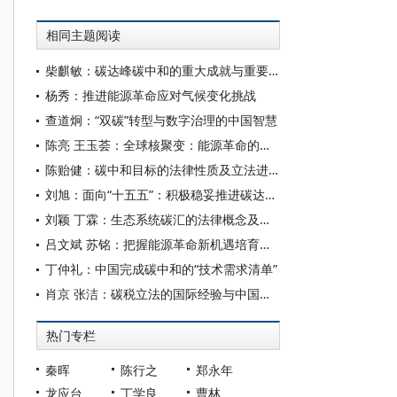
相同主题阅读
柴麒敏：碳达峰碳中和的重大成就与重要任务
杨秀：推进能源革命应对气候变化挑战
查道炯：“双碳”转型与数字治理的中国智慧
陈亮 王玉荟：全球核聚变：能源革命的终极方案与中国作为
陈贻健：碳中和目标的法律性质及立法进路
刘旭：面向“十五五”：积极稳妥推进碳达峰碳中和
刘颖 丁霖：生态系统碳汇的法律概念及其权利构造
吕文斌 苏铭：把握能源革命新机遇培育新增长点
丁仲礼：中国完成碳中和的“技术需求清单”
肖京 张洁：碳税立法的国际经验与中国进路
热门专栏
秦晖
陈行之
郑永年
龙应台
丁学良
曹林