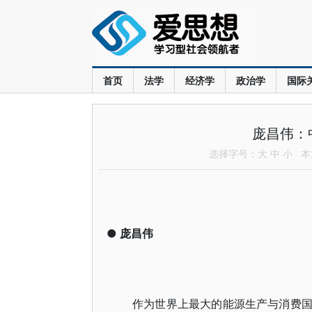
首页
法学
经济学
政治学
国际
庞昌伟：
选择字号：
大
中
小
本文
●
庞昌伟
作为世界上最大的能源生产与消费