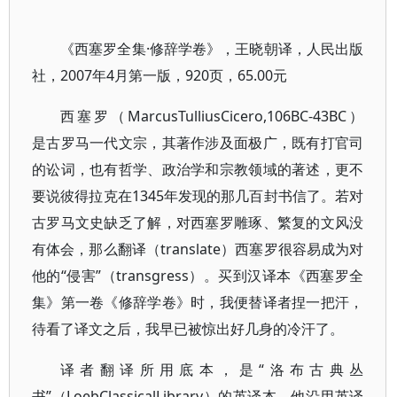
《西塞罗全集·修辞学卷》，王晓朝译，人民出版
社，2007年4月第一版，920页，65.00元
西塞罗（MarcusTulliusCicero,106BC-43BC）
是古罗马一代文宗，其著作涉及面极广，既有打官司
的讼词，也有哲学、政治学和宗教领域的著述，更不
要说彼得拉克在1345年发现的那几百封书信了。若对
古罗马文史缺乏了解，对西塞罗雕琢、繁复的文风没
有体会，那么翻译（translate）西塞罗很容易成为对
他的“侵害”（transgress）。买到汉译本《西塞罗全
集》第一卷《修辞学卷》时，我便替译者捏一把汗，
待看了译文之后，我早已被惊出好几身的冷汗了。
译者翻译所用底本，是“洛布古典丛
书”（LoebClassicalLibrary）的英译本。他沿用英译