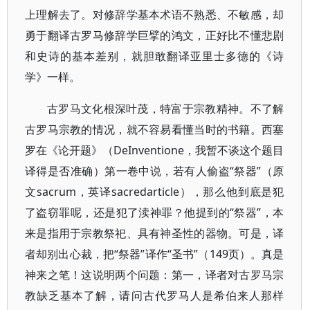
上理解去了。对修辞学基本术语不熟悉、不敏感，却
勇于翻译古罗马修辞学巨擘的鸿文，正好比不懂悲剧
和史诗的基本差别，就胆敢翻译亚里士多德的《诗
学》一样。
古罗马文化根深叶茂，特富于宗教精神。不了解
古罗马宗教的情况，就不容易看懂当时的书籍。西塞
罗在《论开题》（DeInventione，我暂不谈这个题目
译得是否准确）第一卷中说，若有人偷盗“祭器”（原
文sacrum，英译sacredarticle），那么他到底是犯
了盗窃罪呢，还是犯了渎神罪？他提到的“祭器”，本
来是指用于宗教祭祀、具有神圣性的器物。可是，译
者却别出心裁，把“祭器”译作“圣书”（149页）。真是
神来之笔！这说明两个问题：第一，译者对古罗马宗
教缺乏基本了解，请问古代罗马人是希伯来人那样