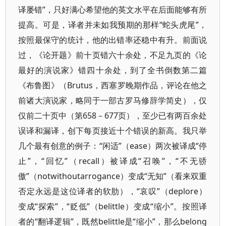
译屡错”，只好满心希望他的英文水平在后面能够有所
提高。可是，译者并未如我预期的那样“蛇头虎尾”，
按照最保守的统计，他的出错率还稳中有升。前面说
过，《论开题》前十页错六十余处，不足九页的《论
最好的演说家》错四十余处，到了全书倒数第二篇
《布鲁图》（Brutus，西塞罗晚期作品，评论在他之
前诸大演说家，略同于一部古罗马修辞学简史），仅
仅前二十页中（第658－677页），至少已有两百余处
误译和漏译，创下每页接近十个错误的新高。我只举
几个最有创意的例子：“闲适”（ease）两次被译成“停
止”，“回忆”（recall）被译成“召唤”，“不无骄
傲”（notwithoutarrogance）变成“无知”（看来双重
否定永远是这位译者的软肋），“哀叹”（deplore）
变成“探索”，“贬低”（belittle）变成“缩小”。按照译
者的“翻译逻辑”，既然belittle是“缩小”，那么belong