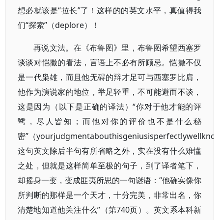
想必就该是“拉长”了！这样的的英文水平，真值得我
们“探索”（deplore）！
再说文法。在《布鲁图》里，布鲁图希望西塞罗
谈谈对恺撒的看法，言语上不必有所顾忌。恺撒不仅
是一代枭雄，而且他无碍的辩才足可与西塞罗比肩，
他作为演说家的地位，举足轻重，不可能避而不谈，
这是因为（以下是正确的译法）“你对于他才能的评
骘，尽人皆知；而他对你的评价也不是什么秘
密”（yourjudgmentabouthisgeniusisperfectlywellkno
这句英文除后半句有所省略之外，实在没有什么难懂
之处，但就是这样简单至极的句子，到了译者笔下，
却摇身一变，变成匪夷所思的一句谜语：“他确实像你
所判断的那样是一个天才，十分完美，非常出名，你
清楚地知道他关注什么”（第740页）。英文系本科新