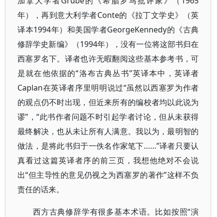
加拿大学者Grube的《希腊罗马批评家》（1965
年），再到意大利学者Conte的《拉丁文学史》（英
译本1994年）和美国学者GeorgeKennedy的《古典
修辞学史新编》（1994年），没有一位将这部书归在
西塞罗名下。译者也许无暇翻阅这些基本参考书，可
是就在他依据的“洛布古典丛书”英译本中，英译者
Caplan在英译者序里明明说过“虽然以西塞罗为作者
的观点仍不时出现，但近来所有的编校者均以此说为
谬”，“此书作者问题不时引起学者讨论，但从未获得
最终解决，也从未让所有人满意。我以为，最明智的
做法，是将此书归于一佚名作家笔下……”译者只要认
真看过这篇英译者序的前三页，我想他绝对不会说
出“但主导性的意见仍视之为西塞罗的著作”这样不负
责任的话来。
西方古典修辞学有很多基本术语。比如按照“演