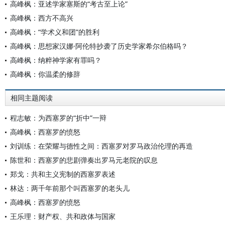
高峰枫：亚述学家塞斯的“考古至上论”
高峰枫：西方不高兴
高峰枫：“学术义和团”的胜利
高峰枫：思想家汉娜·阿伦特抄袭了历史学家希尔伯格吗？
高峰枫：纳粹神学家有罪吗？
高峰枫：你温柔的修辞
相同主题阅读
程志敏：为西塞罗的“折中”一辩
高峰枫：西塞罗的愤怒
刘训练：在荣耀与德性之间：西塞罗对罗马政治伦理的再造
陈世和：西塞罗的悲剧弹奏出罗马元老院的叹息
郑戈：共和主义宪制的西塞罗表述
林达：两千年前那个叫西塞罗的老头儿
高峰枫：西塞罗的愤怒
王乐理：财产权、共和政体与国家