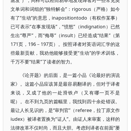
蒸发”），同样可以轻而易举地发现译者对一些常见英
文单词和词组的“独特解会”：rigorous（严格）如今
有了“生动”的意思，inapositiontodo（有权作某事）
已可表示“在事发现场”，“愤怒”（indignation）已然
生出“尊严”，而“侮辱”（insult）已经造成“结果”（第
171页，196－197页）。按照译者对英语词汇学的这
些最新贡献，我劝他能够接受更“生动”的学术训练，
千万不要“结果”了读者的智力。
《论开题》的后面，是一篇小品《论最好的演说
家》。这篇小品应该算是最容易翻译的，但对于译者
来说，又成了他的一处滑铁卢（又有哪一页不是
呢）。在不到九页的篇幅里，我找到四十余处错误。
最让人长见识的，是“审判官”（referee，拉丁原文作
iudex）被译者置换为“证人”。由证人来审案，这样的
法律改革不仅时尚，而且大胆。考虑到译者在前面“屡