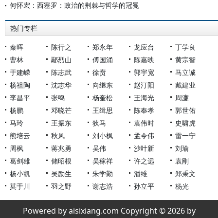
何怀宏：西塞罗：政治的荆棘与哲学的冠冕
热门专栏
秦晖
陈行之
郑永年
龙应台
丁学良
曹林
鄢烈山
傅国涌
陈嘉映
黄宗智
于建嵘
陈志武
徐贲
郭宇宽
马立诚
杨祖陶
沈志华
向继东
赵汀阳
戴建业
李昌平
张鸣
杨奎松
王海光
周濂
杨鹏
邓晓芒
王缉思
陈奉孝
郭世佑
马玲
王振东
狄马
袁伟时
史啸虎
熊培云
秋风
刘小枫
孟令伟
雷一宁
周枫
蒋兆勇
吴伟
沙叶新
刘瑜
葛剑雄
储昭根
吴稼祥
许之远
袁刚
杨小凯
吴励生
朱学勤
潘维
郑秉文
莫于川
羽之野
谢志浩
孙立平
杨光
Powered by aisixiang.com Copyright © 2026 by