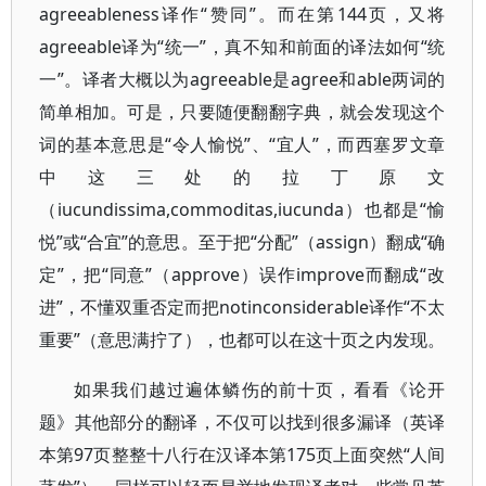
agreeableness译作“赞同”。而在第144页，又将
agreeable译为“统一”，真不知和前面的译法如何“统
一”。译者大概以为agreeable是agree和able两词的
简单相加。可是，只要随便翻翻字典，就会发现这个
词的基本意思是“令人愉悦”、“宜人”，而西塞罗文章
中这三处的拉丁原文
（iucundissima,commoditas,iucunda）也都是“愉
悦”或“合宜”的意思。至于把“分配”（assign）翻成“确
定”，把“同意”（approve）误作improve而翻成“改
进”，不懂双重否定而把notinconsiderable译作“不太
重要”（意思满拧了），也都可以在这十页之内发现。
如果我们越过遍体鳞伤的前十页，看看《论开
题》其他部分的翻译，不仅可以找到很多漏译（英译
本第97页整整十八行在汉译本第175页上面突然“人间