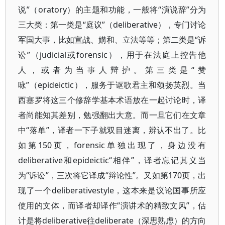
说”（oratory）的主题和功能，一般将“演说辞”分为
三大类：第一类是“庭议”（deliberative），专门讨论
军国大事，比如宣战、媾和、立法等等；第二类是“诉
讼”（judicial或forensic），用于在法庭上控告他
人，或者为当事人辩护。第三类是“赞
咏”（epideictic），服务于讴歌君主和颂扬英烈。当
西塞罗将这三个修辞学基本术语放在一起讨论时，译
者尚能知其差别，勉强翻出大意。而一旦它们在文章
中“落单”，译者一下子就双目迷离，辨认不出了。比
如第150页，forensic单独出现了，身边没有
deliberative和epideictic“相伴”，译者忘记其义当
为“诉讼”，三次将它译成“辩论性”。又如第170页，出
现了一个deliberativestyle，这本来是议论国事所应
使用的文体，而译者却译作“演讲术的精致文风”，估
计是将deliberative往deliberate（深思熟虑）的方向