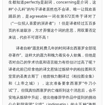
生都知道perfectly是副词，concerning是介词，这
种“小儿科”的句子译者居然也不会译。唯一让我欢喜
踊跃的，是agreeable一词在第672页终于译对了
（“一位招人喜爱的演讲者”）！但是译者经过五百多
页的长途跋涉，方才弄懂这个词的意思，用双重否定
来说，代价不可谓不高！
译者自称“愿意耗费几年的时间译出西塞罗全部现
存著作”。这样大的愿力和魄力着实令人钦佩，但他是
否对自己的学术功底和语言能力有些估计过高了呢？
译者此前已经拿他的译文惹恼过炼狱中的柏拉图和天
堂里的圣奥古斯丁（他曾独力翻译过《柏拉图全集》
和《上帝之城》），这次准备要拿西塞罗“牛刀小
试”了。但我真怕西塞罗的亡魂听到这个消息后，会不
安地从炼狱中升起，使出他修辞学作品中提到的挑动
公众和陪审团“义愤”（indignatio）的十五种“激怒