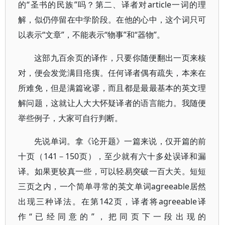
的“圣书的民族”吗？第二、译者对article一词的理
解，似仍停留在中学阶段。在他的心中，这个词只可
以表示“文章”，不能表示“物事”和“器物”。
这部九百余页的译作，只要你随便翻出一页来核
对，便会发觉满目疮痍。任何译者偶有疏失，本来在
所难免，但是满篇讹谬，而且都是最最基本的英文理
解问题，这就让人大大怀疑译者的语言能力。我随便
举些例子，大家可自行判断。
先说单词。拿《论开题》一篇来说，仅开篇的前
十页（141－150页），至少就有六十多处误译和漏
译。如果更较真一些，可以轻易突破一百大关。短短
三页之内，一个简单寻常的英文单词agreeable居然
出现三种译法。在第142页，译者将agreeable译
作“已经同意的”，把同页下一段出现的