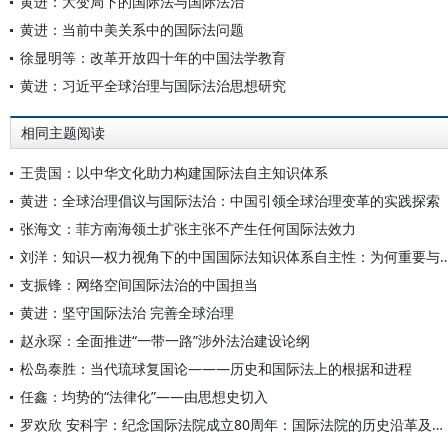
黄进：大变局下的国际法与国际法治
黄进：当前中美关系中的国际法问题
徐显明等：改革开放四十年的中国法学教育
黄进：习近平全球治理与国际法治思想研究
相同主题阅读
王贵国：以中华文化助力构建国际法自主知识体系
黄进：全球治理倡议与国际法治：中国引领全球治理变革的实践探索
张海文：菲方南海领土扩张主张不产生任何国际法效力
刘洋：知识—权力视角下的中国国际法知识体系自主性
支振锋：网络空间国际法治的中国担当
黄进：坚守国际法治 完善全球治理
赵永琛：全面推进“一带一路”涉外法治建设论纲
松岛泰胜：当代琉球复国论———历史和国际法上的根据和进程
任鑫：均势的“法律化”——由思想史切入
罗欢欣 安科宇：纪念国际法院成立80周年：国际法院的历史沿革及中国的参与和贡献