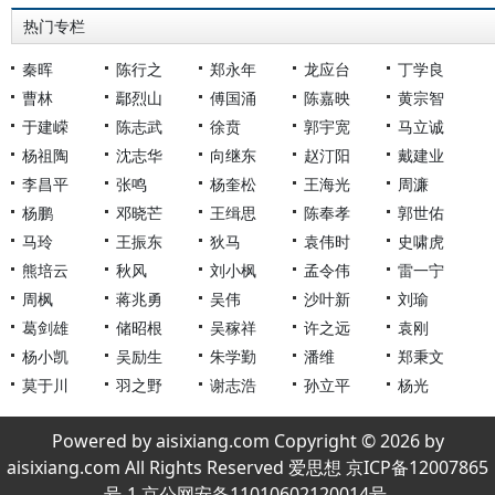
热门专栏
秦晖
陈行之
郑永年
龙应台
丁学良
曹林
鄢烈山
傅国涌
陈嘉映
黄宗智
于建嵘
陈志武
徐贲
郭宇宽
马立诚
杨祖陶
沈志华
向继东
赵汀阳
戴建业
李昌平
张鸣
杨奎松
王海光
周濂
杨鹏
邓晓芒
王缉思
陈奉孝
郭世佑
马玲
王振东
狄马
袁伟时
史啸虎
熊培云
秋风
刘小枫
孟令伟
雷一宁
周枫
蒋兆勇
吴伟
沙叶新
刘瑜
葛剑雄
储昭根
吴稼祥
许之远
袁刚
杨小凯
吴励生
朱学勤
潘维
郑秉文
莫于川
羽之野
谢志浩
孙立平
杨光
Powered by aisixiang.com Copyright © 2026 by
aisixiang.com All Rights Reserved 爱思想 京ICP备12007865
号-1 京公网安备11010602120014号.