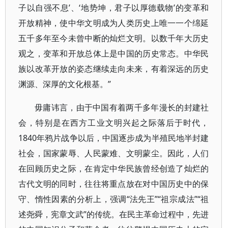
子以自强不息’、‘地势坤，君子以厚德载物’的变革和
开放精神，使中华文明成为人类历史上唯一一个绵延
五千多年至今未曾中断的灿烂文明。以数千年大历史
观之，变革和开放总体上是中国的历史常态。中华民
族以改革开放的姿态继续走向未来，有着深远的历史
渊源、深厚的文化根基。”
毋庸讳言，由于中国有着两千多年漫长的封建社
会，特别是在西方工业文明兴起之际落后于时代，
1840年鸦片战争以后，中国逐步成为半殖民地半封建
社会，国家蒙辱、人民蒙难、文明蒙尘。因此，人们
在回顾历史之际，在肯定中华民族曾经创造了灿烂的
古代文明的同时，往往将重点放在对中国历史中的保
守、惰性因素的分析上，强调“法先王”“祖宗成法”“祖
述尧舜，宪章文武”的传统。在民主革命过程中，先进