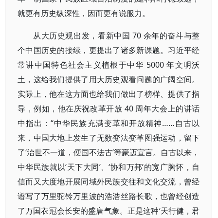
就更有历史纵深性，因而更有说服力。
从大历史观出发，看新中国 70 余年的奋斗与整
个中国历史的接续，更提出了诸多新课题。习近平经
常讲中国特色社会主义植根于中华 5000 年文明沃
土，这给我们提供了用大历史观看问题的广阔空间。
实际上，他在这方面也给我们做出了榜样、提供了指
导，例如，他在庆祝改革开放 40 周年大会上的讲话
中指出：“中华民族充满变革和开放精神……自古以
来，中国大地上发生了无数变法变革图强运动，留下
了‘治世不一道，便国不法古’等豪迈宣言。自古以来，
中华民族就以‘天下大同’、‘协和万邦’的宽广胸怀，自
信而又大度地开展同域外民族交往和文化交流，曾经
谱写了万里驼铃万里波的浩浩丝路长歌，也曾经创造
了万国衣冠会长安的盛唐气象。正是这种‘天行健，君