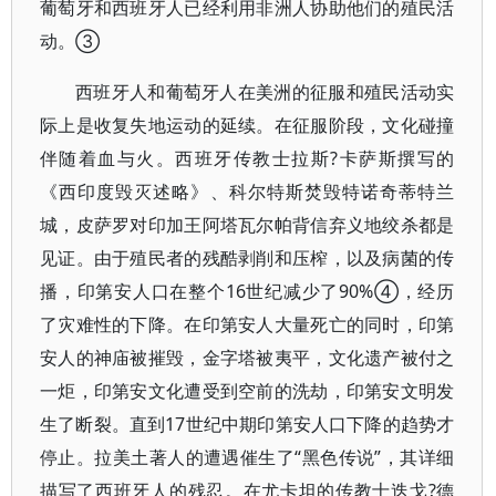
葡萄牙和西班牙人已经利用非洲人协助他们的殖民活
动。③
西班牙人和葡萄牙人在美洲的征服和殖民活动实
际上是收复失地运动的延续。在征服阶段，文化碰撞
伴随着血与火。西班牙传教士拉斯?卡萨斯撰写的
《西印度毁灭述略》、科尔特斯焚毁特诺奇蒂特兰
城，皮萨罗对印加王阿塔瓦尔帕背信弃义地绞杀都是
见证。由于殖民者的残酷剥削和压榨，以及病菌的传
播，印第安人口在整个16世纪减少了90%④，经历
了灾难性的下降。在印第安人大量死亡的同时，印第
安人的神庙被摧毁，金字塔被夷平，文化遗产被付之
一炬，印第安文化遭受到空前的洗劫，印第安文明发
生了断裂。直到17世纪中期印第安人口下降的趋势才
停止。拉美土著人的遭遇催生了“黑色传说”，其详细
描写了西班牙人的残忍。在尤卡坦的传教士迭戈?德