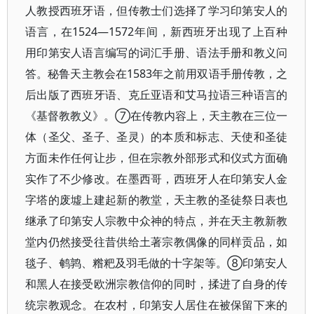
人教授西班牙语，但传教士们选择了学习印第安人的
语言，在1524—1572年间，新西班牙出现了上百种
用印第安人语言编写的词汇手册、语法手册和教义问
答。秘鲁天主教会在1583年之前用双语手册传教，之
后出版了西班牙语、克丘亚语和艾马拉语三种语言的
《基督教教义》。⑦在传教内容上，天主教在三位一
体（圣父、圣子、圣灵）的本质和标志、天使和圣徒
方面未作任何让步，但在宗教外部形式和仪式方面确
实作了不少修改。在墨西哥，西班牙人在印第安人金
字塔的废墟上建起新的教堂，天主教的圣徒祭日表也
继承了印第安人宗教中众神的特点，并在天主教新教
堂内仍然接受往昔供给土著宗教偶像的同样贡品，如
毯子、鹌鹑、糌粑及羽毛做的十字架等。⑧印第安人
和黑人在接受欧洲宗教信仰的同时，揉进了自身的传
统宗教观念。在农村，印第安人居住在被保留下来的