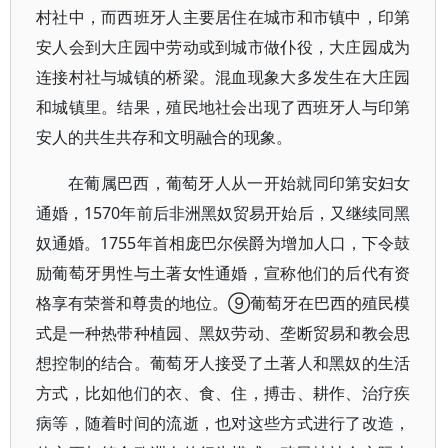
村社中，而西班牙人主要居住在城市和市镇中，印第
安人会到大庄园中劳动或到城市做仆役，大庄园成为
连接村社与城镇的桥梁。混血现象大多发生在大庄园
和城镇里。结果，殖民地社会出现了西班牙人与印第
安人的共生共存和文明融合的现象。
在葡属巴西，葡萄牙人从一开始就同印第安妇女
通婚，1570年前后非洲黑奴贸易开始后，又继续同黑
奴通婚。1755年首相庞巴尔侯爵为增加人口，下令鼓
励葡萄牙男性与土著女性通婚，宣称他们的后代有资
格享有荣誉和尊贵的地位。⑨葡萄牙在巴西的殖民模
式是一种热带种植园、黑奴劳动、垄断贸易和教会思
想控制的结合。葡萄牙人接受了土著人和黑奴的生活
方式，比如他们的衣、食、住，搏击、耕作、治疗疾
病等，随着时间的流逝，也对这些方式进行了改造，