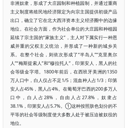
非洲奴隶，形成了大庄园制和种植园制，并通过重商
主义制度将殖民地经济限定为向宗主国提供初级产品
出口，确立了它在北大西洋资本主义经济圈中的边缘
地位。在社会方面，作为社会单位的大庄园和种植园
延续了宗主国的“家族主义”，主人对下属实行一种恩
威并重的父权主义统治，并形成了一种新的城乡关
系。在整个社会，则依次形成了“半岛人”“克里奥尔
人”“梅斯提索人”和“穆拉托人”，印第安人，黑人的社
会等级金字塔。1800年前后，在西班牙美洲的1350
万人口中，白人仅占不足1/5；混血种人占1/3；印第
安人占45%，黑人占4%。在葡萄牙巴西的200多万人
口中，白人占28%，自由人占27.8%，奴隶占
38.1%，印第安人占5.7%。①这种按照肤色划分的不
平等的社会等级制度使大多数人处于被压迫被奴役的
地位。