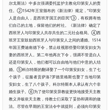
尔戈斯法》中多次强调委托监护主教化印第安人的责
任。②1542年王室颁布的《新法律》规定，“印第安
人是自由人，是西班牙国王的臣民”③，有权拥有他
们自己的土地，保留他们的村社。《新法律》确定了
西班牙人与印第安人共存共生的二元社会格局。④西
班牙王室鼓励西班牙人与印第安人之间的通婚。1514
年国王费迪南德下令，禁止歧视那些娶印第安妇女为
妻的西班牙人。第二年他再次下令，强调不管是白人
还是印第安人，他们都可以自由地与他们中意的人结
婚。⑤科尔特斯的翻译娶了一个印第安妇女，生了七
个孩子，征服者贡萨洛?罗德里格斯也娶了当地印第
安妇女，生了八个孩子。科尔特斯本人承认有六个非
婚生孩子。⑥为了使印第安异教徒更快地接受天主教
教义并皈依天主教，传教士们采取了妥协和调和的做
法。尽管在早期的王室法令中就提到，必须向印第安