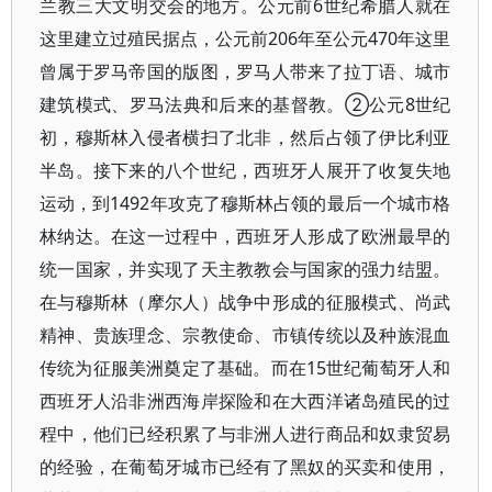
兰教三大文明交会的地方。公元前6世纪希腊人就在
这里建立过殖民据点，公元前206年至公元470年这里
曾属于罗马帝国的版图，罗马人带来了拉丁语、城市
建筑模式、罗马法典和后来的基督教。②公元8世纪
初，穆斯林入侵者横扫了北非，然后占领了伊比利亚
半岛。接下来的八个世纪，西班牙人展开了收复失地
运动，到1492年攻克了穆斯林占领的最后一个城市格
林纳达。在这一过程中，西班牙人形成了欧洲最早的
统一国家，并实现了天主教教会与国家的强力结盟。
在与穆斯林（摩尔人）战争中形成的征服模式、尚武
精神、贵族理念、宗教使命、市镇传统以及种族混血
传统为征服美洲奠定了基础。而在15世纪葡萄牙人和
西班牙人沿非洲西海岸探险和在大西洋诸岛殖民的过
程中，他们已经积累了与非洲人进行商品和奴隶贸易
的经验，在葡萄牙城市已经有了黑奴的买卖和使用，