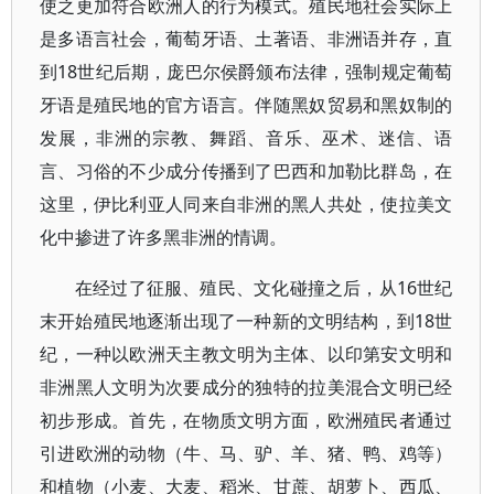
使之更加符合欧洲人的行为模式。殖民地社会实际上
是多语言社会，葡萄牙语、土著语、非洲语并存，直
到18世纪后期，庞巴尔侯爵颁布法律，强制规定葡萄
牙语是殖民地的官方语言。伴随黑奴贸易和黑奴制的
发展，非洲的宗教、舞蹈、音乐、巫术、迷信、语
言、习俗的不少成分传播到了巴西和加勒比群岛，在
这里，伊比利亚人同来自非洲的黑人共处，使拉美文
化中掺进了许多黑非洲的情调。
在经过了征服、殖民、文化碰撞之后，从16世纪
末开始殖民地逐渐出现了一种新的文明结构，到18世
纪，一种以欧洲天主教文明为主体、以印第安文明和
非洲黑人文明为次要成分的独特的拉美混合文明已经
初步形成。首先，在物质文明方面，欧洲殖民者通过
引进欧洲的动物（牛、马、驴、羊、猪、鸭、鸡等）
和植物（小麦、大麦、稻米、甘蔗、胡萝卜、西瓜、