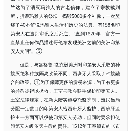
兰达为了消灭玛雅人的古老信仰，建立了宗教裁判
所，拆毁玛雅人的祭坛，捣毁5000多个神像，一次焚
烧了40本解说玛雅人生活和历史的法典。有158名印
第安人在遭到审讯之后死亡。“直到1820年，官方一
直禁止任何作品描述哥伦布发现美洲之前的美洲印第
安人文明”。⑤
但是，与盎格鲁-撒克逊美洲对印第安人采取的种
族灭绝和种族隔离政策不同，西班牙人采取了种族融
合的政策。①为了保障更多的贡税来源，为了有更多
的异教徒得以拯救，王室与教会联手保护印第安人。
王室法律规定，在新大陆实施委托监护制，殖民当局
分配一定数目的印第安人给西班牙人监护，西班牙监
护主一方面可以役使印第安人劳动，但同时要承担使
印第安人皈依天主教的责任。1512年王室颁布的《布