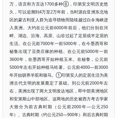
万，语言和方言达1700多种⑥，印第安文明历史悠
久，可以追溯到4万至2万年前，当时源自亚洲东北地
区的蒙古利亚人群为追寻猎物而陆续越过白令海峡进
入美洲。大约在公元前6000年前后，他们分别在河
畔、湖边、沿海、高原、山谷过起了定居或半定居的
生活。在公元前7000年一前5000年，在今墨西哥和
秘鲁出现了豆类庄稼的种植。在公元前5000年一前
3600年，在墨西哥开始种植玉米。在秘鲁，公元前
5000年左右开始种植马铃薯。公元前4000—前3000
年开始驯养羊驼和骆马。①印第安人的定居生活为美
洲古代文明的发展奠定了基础。到公元前2000年左
右，美洲出现了两大文明发达地区，即中部美洲地区
和安第斯山中部地区。这两地的历史被西方考古学家
大致分为前古典时期（公元前2000年—公元250
年）、古典时期（约公元250—900年）和后古典时期