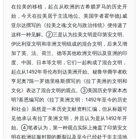
在拉美的移植，起点从欧洲的古希腊罗马的历史开
始，今天在拉美居于主流地位。美国学者霍华德J.威
亚尔达撰写的《拉美之魂:文化与政治传统》便传递了
这样一种见解。②三是认为拉美文明是印第安文明、
伊比利亚文明和非洲文明组成的混合文明，后来又增
加了英、法、荷兰、德等其他欧洲文明以及亚洲的印
度、中国、日本等文明，它们一起构成了混合文明，
起点从1492年哥伦布到达美洲开始。秘鲁华裔学者欧
亨尼奥?陈一罗德里格斯撰写的《拉丁美洲的文明和
文化》表达了混合文明的观点。③美国历史学家本杰
明?基恩编写的《拉丁美洲文明：1492年至今的历史
和社会》虽然是一本历史文献资料汇编，但从标题可
见他承认有拉丁美洲文明，并且认为是从1492年开
始。④笔者认为，第一种观点实际上掩盖了印第安文
明在欧洲征服时期的断裂以及至今已经处于非主流地