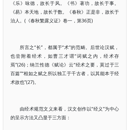
《乐》咏德，故长于风。《书》著功，故长于事。
《易》本天地，故长于数。《春秋》正是非，故长于
治人。(《春秋繁露义证》卷一，第36页)
所言之“长”，都属于“术”的范畴。后世论汉赋，
也尝附着经术，如曹三才谓“词赋之内，经术存
焉”(26)；纳兰性德《赋论》云“经术之要，莫过于三
百篇”“相如之赋之所以独工于千古者，以其能本于经
术故也”(27)。
由经术规范文义来看，汉文创作以“经义”为中心
的呈示方法又凸显于三方面：