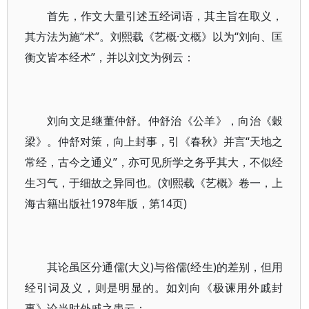
首先，作文大量引述五经词语，其主旨在取义，
其方法为施“术”。刘熙载《艺概·文概》以为“刘向、匡
衡文皆本经术”，并以刘文为例云：
刘向文足继董仲舒。仲舒治《公羊》，向治《穀
梁》。仲舒对策，向上封事，引《春秋》并言“天地之
常经，古今之通义”，亦可见所学之务乎其大，不似经
生习气，于细故之异同也。(刘熙载《艺概》卷一，上
海古籍出版社1978年版，第14页)
其论虽区分通儒(大义)与俗儒(经生)的差别，但用
经引词及义，则是明显的。如刘向《极谏用外戚封
事》论当时外戚之患云：