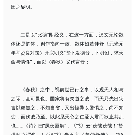
因之显明。
二是以“比德”附经义，在这一方面，汉文无论散
体还是韵体，创作指向一致。散体如董仲舒《元光元
年举贤良对策》开宗明义“陛下发德音，下明诏，求天
命与情性”，而以《春秋》义代言云：
《春秋》之中，视前世已行之事，以观天人相与
之际，甚可畏也。国家将有失道之败，而天乃先出灾
害以谴告之，不知自省，又出怪异以警惧之，尚不知
变，而伤败乃至。以此见天心之仁爱人君而欲止其乱
也……《诗》曰“夙夜匪解”，《书》云“茂哉茂哉！”皆
强勉之谓也。(《汉书》卷五六《董仲舒传》，第8