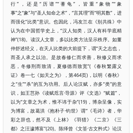
行”，还是“历谱”“蓍龟”，皆重“象物”“象
事”之“象”与“圣人知命之术”，“言其理”而“明其数”，进
而强化“比类”意识。也因此，冯友兰在《别共殊》中
认为在中国哲学史上，“汉人知类，汉人有科学底精
神”(18)。读汉人文章，多以比类方法呈示秩序。如董
仲舒述经义，在天人比类的大前提下，谓“天之志也，
而圣人承之以治。是故春修仁而求善，秋修义而求
恶，冬修刑而致清，夏修德而致宽”(《春秋繁露义
证》卷一七《如天之为》，第464页)，以明《春秋》
之“生”“杀”的互为功用。后人论汉赋，亦多“类”的意
识，如王芑孙《读赋卮言·导源》评《文选》“赋篇”，
以为“文章之为术，惟不讳于杂”(19)，博杂呈像，实
为博富，故葛洪《抱朴子·钧世》谓“《毛诗》者，华
彩之辞也，然不及《上林》《羽猎》《二京》《三
都》之汪濊博富”(20)。陈绎曾《文筌·古文矜式》论汉