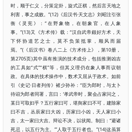
时，顺于仁义，分策定卦，旋式正棋，然后言天地之
利害，事之成败。”(12)《后汉书·天文志》刘昭注引张
衡《灵宪》：“在野象物，在朝象官，在人象
事。”(13)又《方术传》载：“汉自武帝颇好方术，天
下怀协道艺之士，莫不负策抵掌，顺风而届
焉。”(《后汉书》卷八二上《方术传上》，第10册，
第2705页)其中虽有推演的技术成分，包括推测凶吉
的工具如“式”“棋”等，但其义理仍在象人事而议朝
政。在具体的技术操作中，数术又屈从于政术。如前
引《史记·日者列传》褚少孙补：“臣为郎时，与太卜
待诏为郎者同署，言曰：‘孝武帝时，聚会占家问之，
某日可取妇乎？五行家曰可，堪舆家曰不可，建除家
曰不吉，丛辰家曰大凶，历家曰小凶，天人家曰小
吉，太一家曰大吉。辩讼不决，以状闻。制曰：“避诸
死忌，以五行为主。”’人取于五行者也。”(14)这虽算