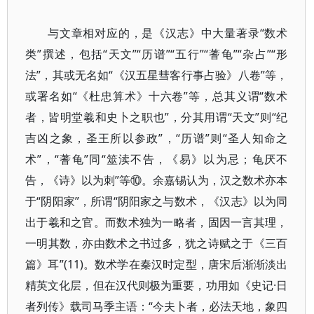
与文章相对应的，是《汉志》中大量著录“数术
类”撰述，包括“天文”“历谱”“五行”“蓍龟”“杂占”“形
法”，其或无名如“《汉五星彗客行事占验》八卷”等，
或署名如“《杜忠算术》十六卷”等，总其义谓“数术
者，皆明堂羲和史卜之职也”，分其用谓“天文”则“纪
吉凶之象，圣王所以参政”，“历谱”则“圣人知命之
术”，“蓍龟”同“筮渎不告，《易》以为忌；龟厌不
告，《诗》以为刺”等⑩。余嘉锡认为，汉之数术亦本
于“阴阳家”，所谓“阴阳家之与数术，《汉志》以为同
出于羲和之官。而数术独为一略者，固因一言其理，
一明其数，亦由数术之书过多，犹之诗赋之于《三百
篇》耳”(11)。数术学在秦汉时定型，唐宋后渐渐淡出
精英文化层，但在汉代则极为重要，功用如《史记·日
者列传》载司马季主语：“今夫卜者，必法天地，象四