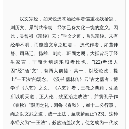
汉文宗经，如果说汉初治经学者偏重收残拾缺，
则历文、景到武帝朝，经学已备文化一统的意义。因
此，吴曾祺《宗经》云：“学文之道，首先宗经。未有
经学不明，而能擅文章之胜者……汉代作者，如董仲
舒、司马迁、扬雄、刘向、班固之属，大抵皆习于经
生家言，非苟为炳炳琅琅者比也。”(22)考汉人
因“经”涵“文”，有两大前提：其一，以经论政，提
出“一王法”的观念。《汉书·儒林传》云“古之儒者，博
学乎《六艺》之文。《六艺》者，王教之典籍，先圣
所以明天道，正人伦，致至治之成法”，并赞孔子作
《春秋》“缀周之礼，因鲁《春秋》，举十二公行事，
绳之以文武之道，成一王法，至获麟而止”(23)。这种
奉经义为“一王法”，必然涵盖汉文，使之成为一代政