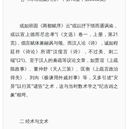
或如班固《两都赋序》云“或以抒下情而通讽谕，
或以宣上德而尽忠孝”(《文选》卷一，上册，第21
页)，倡言赋体兼融讽与颂。而汉人论《诗》，诚如程
廷祚《诗论》所谓“汉儒言《诗》，不过美、刺二
端”(21)。至于汉人的奏疏等议论文章，如贾谊《上疏
陈政事》、董仲舒《天人三策》、匡衡《上疏言政治
得失》、刘向《极谏用外戚封事》等，又多引述“灾
异”以行其“谴告”之术，这与当时数术学之“纪吉凶之
象”相埒。
二 经术与文术