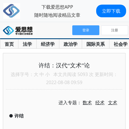
下载爱思想APP
立即下载
随时随地阅读精品文章
登录
注册
首页
法学
经济学
政治学
国际关系
社会学
许结：汉代“文术”论
选择字号：
大
中
小
本文共阅读 5093 次 更新时间：
2022-08-08 09:59
进入专题：
数术
经术
文术
●
许结