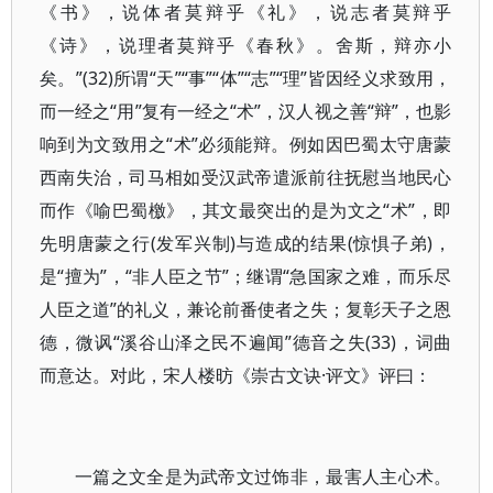
《书》，说体者莫辩乎《礼》，说志者莫辩乎
《诗》，说理者莫辩乎《春秋》。舍斯，辩亦小
矣。”(32)所谓“天”“事”“体”“志”“理”皆因经义求致用，
而一经之“用”复有一经之“术”，汉人视之善“辩”，也影
响到为文致用之“术”必须能辩。例如因巴蜀太守唐蒙
西南失治，司马相如受汉武帝遣派前往抚慰当地民心
而作《喻巴蜀檄》，其文最突出的是为文之“术”，即
先明唐蒙之行(发军兴制)与造成的结果(惊惧子弟)，
是“擅为”，“非人臣之节”；继谓“急国家之难，而乐尽
人臣之道”的礼义，兼论前番使者之失；复彰天子之恩
德，微讽“溪谷山泽之民不遍闻”德音之失(33)，词曲
而意达。对此，宋人楼昉《崇古文诀·评文》评曰：
一篇之文全是为武帝文过饰非，最害人主心术。