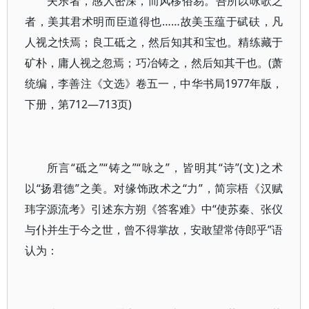
夫乐者，感人密深，而风移俗易。吾所以咏歌之
者，美其君术明而臣道得也……故美玉蕴于碔砆，凡
人视之怢焉；良工砥之，然后知其和宝也。精练藏于
矿朴，庸人视之忽焉；巧冶铸之，然后知其干也。(萧
统编，李善注《文选》卷五一，中华书局1977年版，
下册，第712—713页)
所言“砥之”“铸之”“咏之”，皆明其“诗”(文)之术
以“扬君德”之美。对缘饰政术之“力”，简宗梧《汉赋
玮字源流考》引述东方朔《答客难》中“使苏秦、张仪
与仆并生于今之世，曾不得掌故，安敢望常侍郎乎”语
认为：