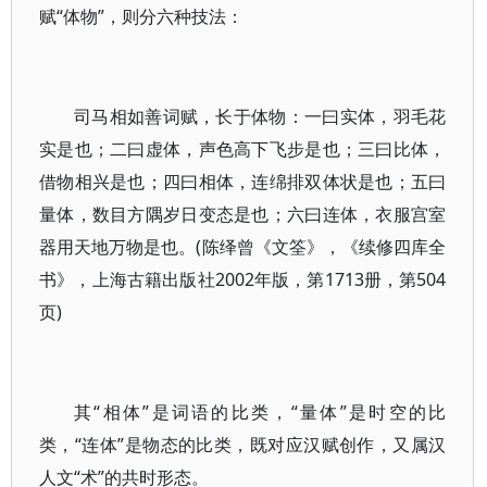
赋“体物”，则分六种技法：
司马相如善词赋，长于体物：一曰实体，羽毛花
实是也；二曰虚体，声色高下飞步是也；三曰比体，
借物相兴是也；四曰相体，连绵排双体状是也；五曰
量体，数目方隅岁日变态是也；六曰连体，衣服宫室
器用天地万物是也。(陈绎曾《文筌》，《续修四库全
书》，上海古籍出版社2002年版，第1713册，第504
页)
其“相体”是词语的比类，“量体”是时空的比
类，“连体”是物态的比类，既对应汉赋创作，又属汉
人文“术”的共时形态。