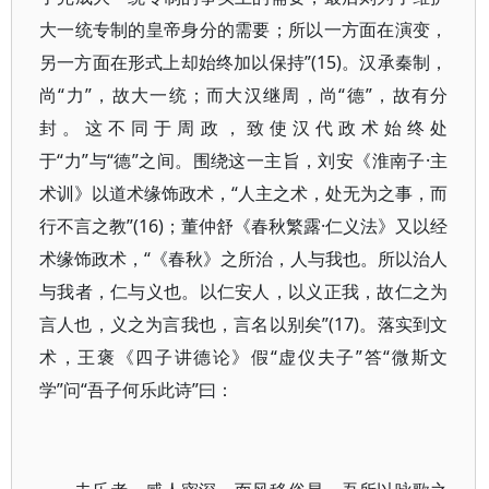
大一统专制的皇帝身分的需要；所以一方面在演变，
另一方面在形式上却始终加以保持”(15)。汉承秦制，
尚“力”，故大一统；而大汉继周，尚“德”，故有分
封。这不同于周政，致使汉代政术始终处
于“力”与“德”之间。围绕这一主旨，刘安《淮南子·主
术训》以道术缘饰政术，“人主之术，处无为之事，而
行不言之教”(16)；董仲舒《春秋繁露·仁义法》又以经
术缘饰政术，“《春秋》之所治，人与我也。所以治人
与我者，仁与义也。以仁安人，以义正我，故仁之为
言人也，义之为言我也，言名以别矣”(17)。落实到文
术，王褒《四子讲德论》假“虚仪夫子”答“微斯文
学”问“吾子何乐此诗”曰：