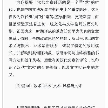
内容提要：汉代文章经历的是一个重“术”的时
代，也是中国文法发展与变迁史上的重要阶段。这不
仅因为汉代继“周”过“秦”以整饬旧籍、更造新篇，而
且是肇造宗法君主制一统文化与文学格局的历史时
期。正因为这一时期形成的以宫廷文学为代表的文章
体系，依附于帝国政教思想的构建，所以呈现出的文
术又与数术、经术紧密联系，铸就了特定的致用模
式，并影响到其铺陈构象、取譬华词与曲终奏雅的书
写方法和创作风格。后世有关汉代文章的评论，也印
证了汉代“文术”的存在价值，以及文学批评史的意
义。
关 键 词：数术 经术 文术 风格与批评
从宋代到明代，出现了汉以前有无文法的争议，