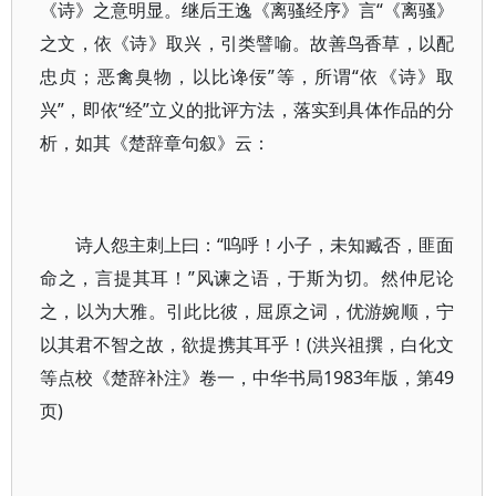
《诗》之意明显。继后王逸《离骚经序》言“《离骚》
之文，依《诗》取兴，引类譬喻。故善鸟香草，以配
忠贞；恶禽臭物，以比谗佞”等，所谓“依《诗》取
兴”，即依“经”立义的批评方法，落实到具体作品的分
析，如其《楚辞章句叙》云：
诗人怨主刺上曰：“呜呼！小子，未知臧否，匪面
命之，言提其耳！”风谏之语，于斯为切。然仲尼论
之，以为大雅。引此比彼，屈原之词，优游婉顺，宁
以其君不智之故，欲提携其耳乎！(洪兴祖撰，白化文
等点校《楚辞补注》卷一，中华书局1983年版，第49
页)