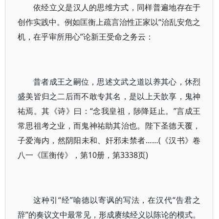
依经立义是汉人的思维方式，同样普遍地存在于
创作实践中。例如匡衡上疏言治性正家以“治乱安危之
机，在乎审所用心”论新王受命之务云：
昔者成王之嗣位，思述文武之道以养其心，休烈
盛美皆归之二后而不敢专其名，是以上天歆享，鬼神
祐焉。其《诗》曰：“念我皇祖，陟降廷止。”言成王
常思祖考之业，而鬼神祐助其治也。陛下圣德天覆，
子爱海内，然阴阳未和、奸邪未禁者……(《汉书》卷
八一《匡衡传》，第10册，第3338页)
这种引“经”喻德以寄讽的写法，在汉代“告君之
辞”的奏议文中最常见，形成赓续经义以陈论的模式。