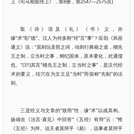
上《司马相如传上》，第8册，第2547—2575页)
取《诗》语及《礼》《书》义，亦
缘“术”彰“德”。汉人为何多附“经”言“事”？应劭《风俗
通义》说：“居则玩圣哲之词，动则行典籍之道，稽先
王之制，立当时之事，纲纪国体，原本要化，此通儒
也。”(31)其言“稽先王之制，立当时之事”，是汉代经
术的要义，结穴在为文立足“当时”而假称“先制”的法
则。
三是经义与文章的“致用”性，缘“术”以成其构。
扬雄在《法言·寡见》中回答“《五经》有辩”云：“惟
《五经》为辩。说天者莫辩乎《易》，说事者莫辩乎