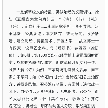
一是解释经义的特征，类似治经的义疏训诂。徐
防《五经宜为章句疏》云：“《诗》《书》《礼》
《乐》，定自孔子……其后诸家分析，各有异说。汉
承乱秦，经典废绝，本文略存，或无章句。收拾缺
遗，建立明经，博征儒术，开置太学……故立博士十
有四家，设甲乙之科。”(《后汉书》卷四四《徐防
传》，第6册，第1500页)汉代经学博士设置虽因时而
变，然其收拾缺遗以成文、训诂疏释以见义则一致。
以汉人解《诗》为例，三家诗与毛诗释文多异，而三
家亦不尽同，如《诗·召南·甘棠》鲁诗说“召公之治西
方，甚得兆民和。召公巡行乡邑，有棠树，决狱政事
其下。自侯伯庶人各得其所，无失职者。召公卒，而
民人思召公之政，怀甘棠不敢伐，歌咏之”；齐诗
说“召公，贤者也，明不能与圣人分职，常战栗恐惧，