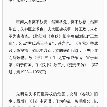
臣闻人君莫不欲安，然而常危，莫不欲存，然而
常亡，失御臣之术也。夫大臣操权柄，持国政，未有
不为害者也。(此处引《春秋》旧事略)故经曰“正室
乱”，又曰“尹氏杀王子克”，甚之也。《春秋》举成
败，录祸福，如此类甚众，皆阴盛而阳微，下失臣道
之所致也。故《书》曰：“臣之有作威作福，害于而
家，凶于而国。”(《汉书》卷三六《楚元王传》，第7
册，第1958—1959页)
先明君失术而臣弄权的危害，次引《春秋》旧
事，最后引《书》中词语，作为印证，彰明经义，以