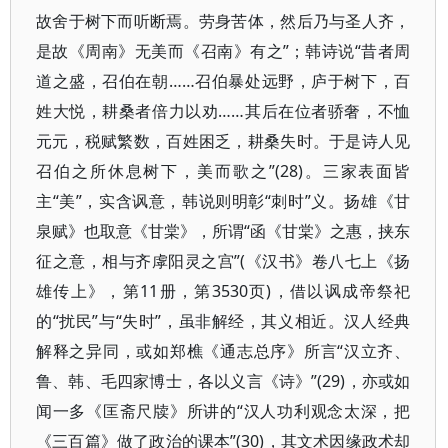
故舍于树下而听断焉。劳身苦体，然后乃与圣人齐，
是故《周南》无美而《召南》有之”；韩诗说“昔者周
道之盛，召伯在朝……召伯暴处远野，庐于树下，百
姓大悦，耕桑者倍力以劝……其后在位者骄奢，不恤
元元，税赋繁数，百姓困乏，耕桑失时。于是诗人见
召伯之所休息树下，美而歌之”(28)。三家表面皆
主“美”，实含讽意，韩说则明彰“刺时”义。扬雄《甘
泉赋》也取意《甘棠》，所谓“函《甘棠》之惠，挟东
征之意，相与齐虖阳灵之宫”(《汉书》卷八七上《扬
雄传上》，第11册，第3530页)，借以讽成帝祭祀
的“扰民”与“失时”，虽非解经，其义相近。汉人经典
解释之异同，或如郑樵《通志总序》所言“汉立齐、
鲁、韩、毛四家博士，各以义言《诗》”(29)，亦或如
闻一多《匡斋尺牍》所讲的“汉人功利观念太深，把
《三百篇》做了政治的课本”(30)，其文术因缘政术却