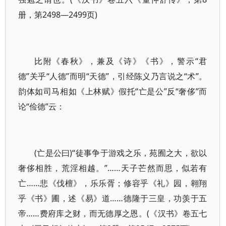
册，第2498—2499页)
比附《春秋》，兼及《诗》《书》，警示“君
德”关乎“人德”而明“天德”，引经陈义乃言说之“术”。
韵体如司马相如《上林赋》假托“亡是公”反“奢侈”而
论“俭德”云：
(亡是公曰)“徒事争于游戏之乐，苑囿之大，欲以
奢侈相胜，荒淫相越。”……天子芒然而思，似若有
亡……悲《伐檀》，乐乐胥；修容乎《礼》园，翱翔
乎《书》圃，述《易》道……德隆于三皇，功羡于五
帝……费府库之财，而无德厚之恩。(《汉书》卷五七