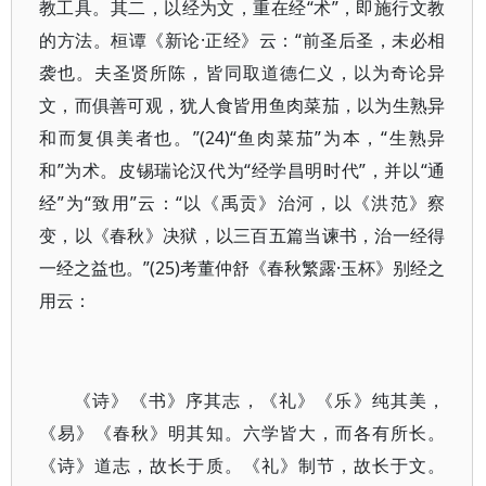
教工具。其二，以经为文，重在经“术”，即施行文教
的方法。桓谭《新论·正经》云：“前圣后圣，未必相
袭也。夫圣贤所陈，皆同取道德仁义，以为奇论异
文，而俱善可观，犹人食皆用鱼肉菜茄，以为生熟异
和而复俱美者也。”(24)“鱼肉菜茄”为本，“生熟异
和”为术。皮锡瑞论汉代为“经学昌明时代”，并以“通
经”为“致用”云：“以《禹贡》治河，以《洪范》察
变，以《春秋》决狱，以三百五篇当谏书，治一经得
一经之益也。”(25)考董仲舒《春秋繁露·玉杯》别经之
用云：
《诗》《书》序其志，《礼》《乐》纯其美，
《易》《春秋》明其知。六学皆大，而各有所长。
《诗》道志，故长于质。《礼》制节，故长于文。