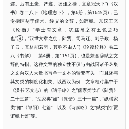
迹。后有王褒、严遵、扬雄之徒，文章冠天下”(《汉
书》卷二八下《地理志下》，第6册，第1645页)，已
专指区别于儒术、经义的文辞，如辞赋。东汉王充
《论衡》“学士有文章，犹丝帛之有五色之巧
也”⑨，“汉世文章之徒，陆贾、司马迁、刘子政、杨
子云，其材能若奇，其称不由人”(《论衡校释》卷二
八《书解》，第4册，第1151页)，也是兼含辞赋之文
辞的特指。这种文章的独立性不仅与由战国诸子丛集
之文向汉人大量书写单一文本的转变有关，而且还与
其文类的制度化相关。以西汉为例，文章相对集中于
《汉书·艺文志》的《诸子略》之“儒家类”如“《陆贾》
二十三篇”，“法家类”如“《晁错》三十一篇”，“纵横家
类”如“《邹阳》七篇”，以及《诗赋略》之“赋类”的“贾
谊赋七篇”等。