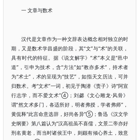
一 文章与数术
汉代是文章作为一种文辞表达概念相对独立的时
期，又是数术学昌盛的阶段，其“文”与“术”的关联，
具有时代的特征。据《说文解字》“术”本义是“邑中
道”，引申为技术，含“方法”如“教亦多术”，持术者
为“术士”，术的呈现为“技艺”，如指天文历法，可并
归数术。考“文术”一词，初见于陶潜《责子》诗“阿宣
行志学，而不爱文术”④；刘勰《文心雕龙·风骨》
谓“然文术多门，各适所好，明者弗授，学者弗师”，
黄侃释“此言命意选辞，好尚各异”⑤；鲁迅《汉文学
史纲要》第八篇认为“汉高祖虽不喜儒，文景二帝亦好
刑名黄老，而当时诸侯王中，则颇有倾心养土，致意