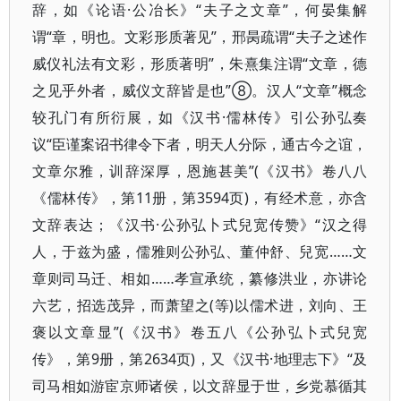
辞，如《论语·公冶长》“夫子之文章”，何晏集解
谓“章，明也。文彩形质著见”，邢昺疏谓“夫子之述作
威仪礼法有文彩，形质著明”，朱熹集注谓“文章，德
之见乎外者，威仪文辞皆是也”⑧。汉人“文章”概念
较孔门有所衍展，如《汉书·儒林传》引公孙弘奏
议“臣谨案诏书律令下者，明天人分际，通古今之谊，
文章尔雅，训辞深厚，恩施甚美”(《汉书》卷八八
《儒林传》，第11册，第3594页)，有经术意，亦含
文辞表达；《汉书·公孙弘卜式兒宽传赞》“汉之得
人，于兹为盛，儒雅则公孙弘、董仲舒、兒宽……文
章则司马迁、相如……孝宣承统，纂修洪业，亦讲论
六艺，招选茂异，而萧望之(等)以儒术进，刘向、王
褒以文章显”(《汉书》卷五八《公孙弘卜式兒宽
传》，第9册，第2634页)，又《汉书·地理志下》“及
司马相如游宦京师诸侯，以文辞显于世，乡党慕循其