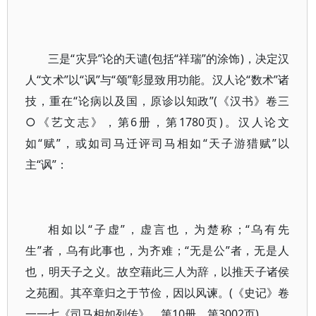
三是“灾异”论的天谴(包括“祥瑞”的涂饰)，决定汉
人“文术”以“讽”与“颂”彰显致用功能。汉人论“数术”诸
技，重在“论病以及国，原诊以知政”(《汉书》卷三
○《艺文志》，第6册，第1780页)。汉人论文
如“赋”，或如司马迁评司马相如“天子游猎赋”以
主“讽”：
相如以“子虚”，虚言也，为楚称；“乌有先
生”者，乌有此事也，为齐难；“无是公”者，无是人
也，明天子之义。故空藉此三人为辞，以推天子诸侯
之苑囿。其卒章归之于节俭，因以风谏。(《史记》卷
一一七《司马相如列传》，第10册，第3002页)