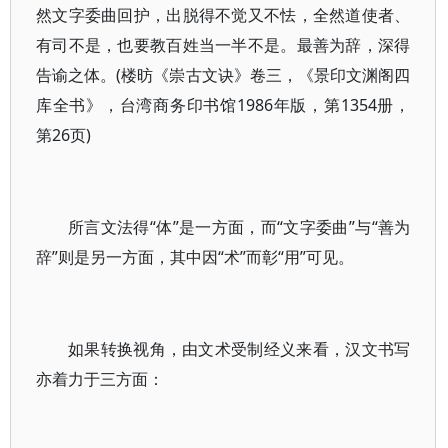
然文字委曲回护，出脱得不觉又不怯，全然道使者、
有司不是，也要教百姓当一半不是。最善为辞，深得
告谕之体。(楼昉《崇古文诀》卷三，《景印文渊阁四
库全书》，台湾商务印书馆1986年版，第1354册，
第26页)
所言文法得“体”是一方面，而“文字委曲”与“善为
辞”则是另一方面，其中因“术”而彰“用”可见。
如果转换视角，由文术受制经义来看，汉文书写
亦着力于三方面：