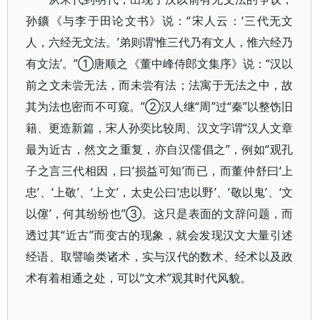
孙鑛《与李于田论文书》说：“宋人云：‘三代无文
人，六经无文法。’弟则谓‘惟三代乃有文人，惟六经乃
有文法’。”①唐顺之《董中峰侍郎文集序》说：“汉以
前之文未尝无法，而未尝有法；法寓于无法之中，故
其为法也密而不可窥。”②汉人继“周”过“秦”以整饬旧
籍、更造新篇，宋人孙奕比较周、汉文字谓“汉人文章
最为近古，然文之重复，亦自汉儒倡之”，例如“观孔
子之言三代相因，曰‘损益可知’而已，而董仲舒曰‘上
忠’、‘上敬’、‘上文’，太史公曰‘忠以野’、‘敬以鬼’、‘文
以僿’，何其纷纷也”③。这只是表面的文辞问题，而
透过其“近古”而变古的现象，就会发现汉文大量引述
经语、取譬喻类诸术，实与汉代的数术、经术以及政
术有着相通之处，可以“文术”观其时代风貌。