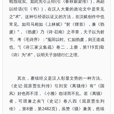
戟指现实。如此先引正经(引《春秋穀梁传》)，再副
以经语(引《书》)，在汉人大量的政论文中是常见
之“术”。这种引经语以证义的方法，在汉赋创作中也
常见。如司马相如《上林赋》“射《狸首》，兼《驺
虞》”，《驺虞》乃《诗·召南》之卒章，天子以为射
节。考《毛诗序》：“蒐田以时。仁如驺虞，则王道成
也。”(《诗三家义集疏》卷二，上册，第119页)取
《诗》为“术”，以明天子游猎行仁之理。
其次，赓续经义是汉人彰显文势的一种方法。
《史记·屈原贾生列传》引刘安《离骚传》有“《国
风》好色而不淫，《小雅》怨诽而不乱。若《离骚》
者，可谓兼之矣”(《史记》卷八四《屈原贾生列
传》，第8册，第2482页)，虽赞《骚》兼美，然续