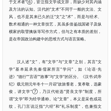
于文术者”⑥，皆泛指文学或文辞，而缺少对其内涵
及方法的认知。汉代的“文术”不同于一般的文法、文
风，也不是其来已久的泛“文”之“术”，而是与经术、
数术相通的一种文章技艺，其虽多借鉴战国诸子及纵
横家的取譬擒纵等写作方式，但与之有本质的差别，
是在帝国政治构建中的思维方式与语言策略。
汉人述“文”，有“文学”与“文章”之别，其言“文
学”基本延承先秦儒家所言“学问”，如《论语·先
进》“德行”“言语”“政事”与“文学”的区分。《汉书·武帝
纪》载元朔元年冬十一月诏“故旅耆老，复孝敬，选豪
俊，讲文学”⑦，乃汉代铨选“贤良文学”制度，所
谓“文学”即为经学通称。论“文章”，本义是采色或花
纹，孔门言说泛指“六经”和“礼乐制度”，也兼指文