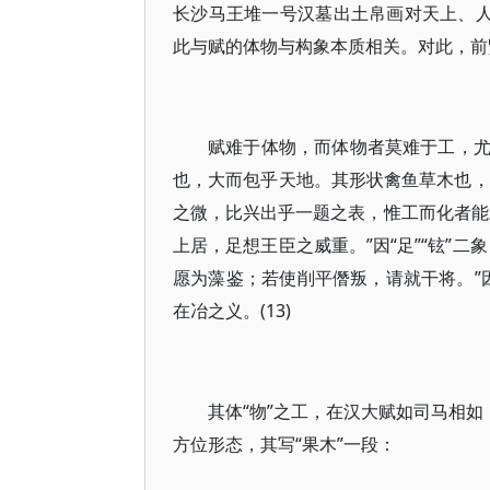
长沙马王堆一号汉墓出土帛画对天上、人
此与赋的体物与构象本质相关。对此，前
赋难于体物，而体物者莫难于工，
也，大而包乎天地。其形状禽鱼草木也，
之微，比兴出乎一题之表，惟工而化者能
上居，足想王臣之威重。”因“足”“铉”
愿为藻鉴；若使削平僭叛，请就干将。”因
在冶之义。(13)
其体“物”之工，在汉大赋如司马相如《
方位形态，其写“果木”一段：