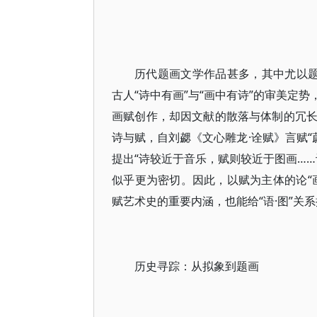
历代题画文学作品甚多，其中尤以题
古人“诗中有画”与“画中有诗”的审美定
画赋创作，却因文献的散落与体制的冗长
诗与赋，自刘勰《文心雕龙·诠赋》言赋
提出“诗较近于音乐，赋则较近于图画……
似乎更为密切。因此，以赋为主体的论“
赋艺术史的重要内涵，也能给“语·图”关
历史寻踪：从拟象到题画