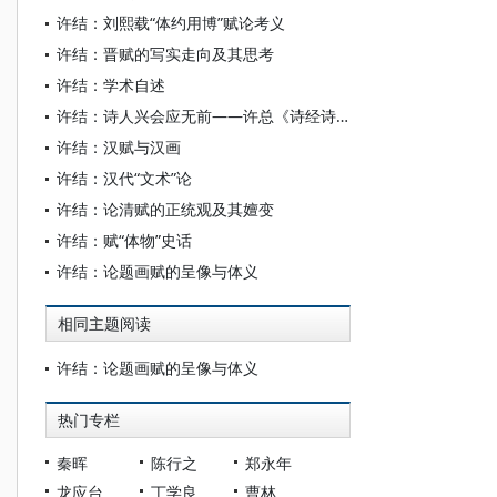
许结：刘熙载“体约用博”赋论考义
许结：晋赋的写实走向及其思考
许结：学术自述
许结：诗人兴会应无前——许总《诗经诗解》读后
许结：汉赋与汉画
许结：汉代“文术”论
许结：论清赋的正统观及其嬗变
许结：赋“体物”史话
许结：论题画赋的呈像与体义
相同主题阅读
许结：论题画赋的呈像与体义
热门专栏
秦晖
陈行之
郑永年
龙应台
丁学良
曹林