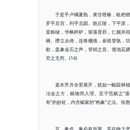
于是乎卢橘夏熟，黄甘橙楱，枇杷
罗乎后宫，列乎北园。貤丘陵，下平原
棠栎槠，华枫枰栌，留落胥邪，仁频并
楙。攒立丛倚，连卷欐佹，崔错癹骫，
歙，盖象金石之声，管钥之音。偨池茈
究之无穷。(14)
嘉木芳卉全景展开，犹如一幅园林
冶金之方，赋物而入理。至于范赋之“藻鉴
有”的妙处，内含赋家的“构象”之法。张惠
言，象也，象必有所寓。其在物之