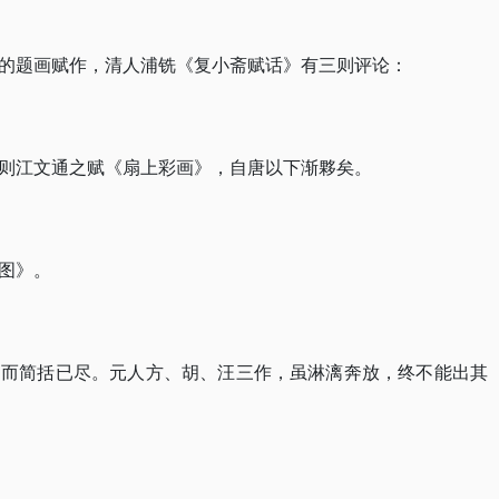
的题画赋作，清人浦铣《复小斋赋话》有三则评论：
则江文通之赋《扇上彩画》，自唐以下渐夥矣。
图》。
，而简括已尽。元人方、胡、汪三作，虽淋漓奔放，终不能出其