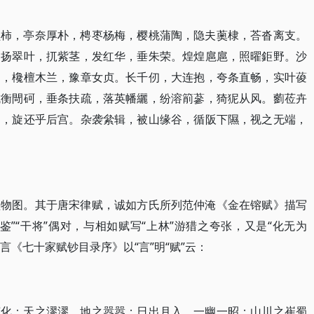
橪柿，亭奈厚朴，梬枣杨梅，樱桃蒲陶，隐夫薁棣，荅沓离支。
，扬翠叶，扤紫茎，发红华，垂朱荣。煌煌扈扈，照曜鉅野。沙
闾，欃檀木兰，豫章女贞。长千仞，大连抱，夸条直畅，实叶葰
坑衡閜砢，垂条扶疏，落英幡纚，纷溶箾蔘，猗狔从风。藰莅卉
虒，旋还乎后宫。杂袭絫辑，被山缘谷，循阪下隰，视之无端，
植物图。其于唐宋律赋，诚如方氏所列范仲淹《金在镕赋》描写
”“干将”偶对，与相如赋写“上林”游猎之夸张，又是“化无为
言《七十家赋钞目录序》以“言”明“赋”云：
变化：天之漻漻，地之嚣嚣；日出月入，一幽一昭；山川之崔蜀