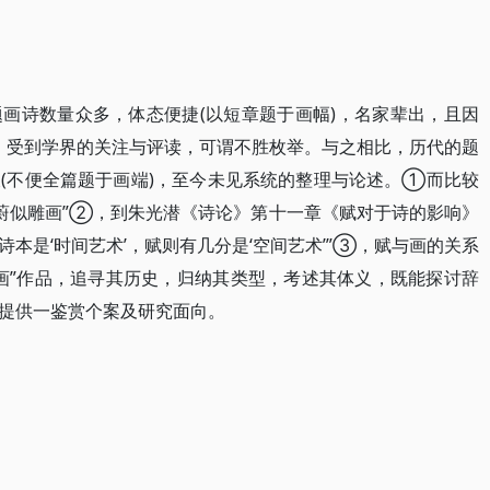
画诗数量众多，体态便捷(以短章题于画幅)，名家辈出，且因
势，受到学界的关注与评读，可谓不胜枚举。与之相比，历代的题
(不便全篇题于画端)，至今未见系统的整理与论述。①而比较
“蔚似雕画”②，到朱光潜《诗论》第十一章《赋对于诗的影响》
诗本是‘时间艺术’，赋则有几分是‘空间艺术’”③，赋与画的关系
画”作品，追寻其历史，归纳其类型，考述其体义，既能探讨辞
系提供一鉴赏个案及研究面向。