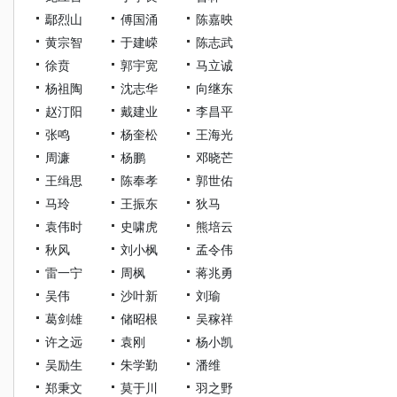
鄢烈山
傅国涌
陈嘉映
黄宗智
于建嵘
陈志武
徐贲
郭宇宽
马立诚
杨祖陶
沈志华
向继东
赵汀阳
戴建业
李昌平
张鸣
杨奎松
王海光
周濂
杨鹏
邓晓芒
王缉思
陈奉孝
郭世佑
马玲
王振东
狄马
袁伟时
史啸虎
熊培云
秋风
刘小枫
孟令伟
雷一宁
周枫
蒋兆勇
吴伟
沙叶新
刘瑜
葛剑雄
储昭根
吴稼祥
许之远
袁刚
杨小凯
吴励生
朱学勤
潘维
郑秉文
莫于川
羽之野