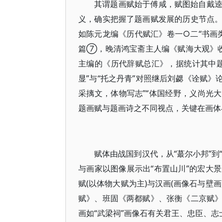
其谓题画赋始于傅咸，赋图始自戴
义，确实把握了题画赋发展的历史节点
如陈元龙编《历代赋汇》卷一○二“书画
篇⑦，晚清鸿宝斋主人编《赋海大观》收录
主编的《历代辞赋总汇》，据统计其中题
显”与“托之丹青”对照继后刘勰《诠赋》
采摛文，体物写志”“体国经野，义尚光大
题画赋与题画诗之不同视点，关键在画体
赋体由战国到汉代，从“蕞尔小邦”到
与画家以图像展示出“布置山川”的宏大
赋(以体物大赋为主)与汉画(画像石与壁
赋》、班固《两都赋》、张衡《二京赋
画如“武梁祠”画像石有关君王、忠臣、志