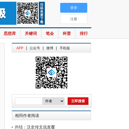
登录
注册
思想库
关键词
笔会
科普
排行
|
|
|
APP
公众号
微博
手机版
相同作者阅读
许结：汉史传文说发覆