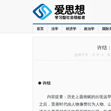
首页
法学
经济学
政治学
国际
许结
选择字号：
大
中
小
本文
●
许结
内容提要：历史上题画赋的出现远
之后，晋唐时代由人物像赞衍为人物、山