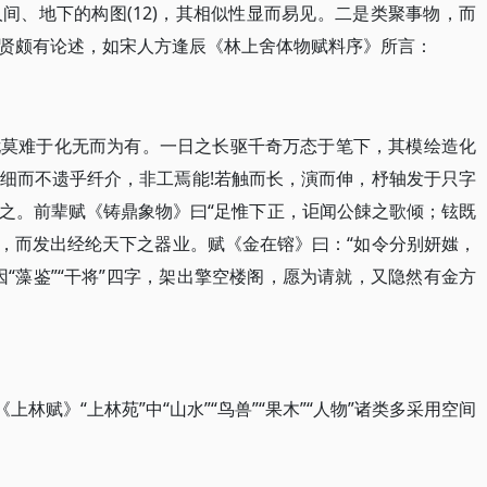
间、地下的构图(12)，其相似性显而易见。二是类聚事物，而
贤颇有论述，如宋人方逢辰《林上舍体物赋料序》所言：
尤莫难于化无而为有。一日之长驱千奇万态于笔下，其模绘造化
细而不遗乎纤介，非工焉能!若触而长，演而伸，杼轴发于只字
之。前辈赋《铸鼎象物》曰“足惟下正，讵闻公餗之歌倾；铉既
二象，而发出经纶天下之器业。赋《金在镕》曰：“如令分别妍媸，
“藻鉴”“干将”四字，架出擎空楼阁，愿为请就，又隐然有金方
上林赋》“上林苑”中“山水”“鸟兽”“果木”“人物”诸类多采用空间