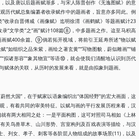
逵，以及唐以后题画赋渐多，与宋人陈普创作《无逸图赋》的意
。观历代赋总集编纂者收录赋作中的题画者，旨意亦多同此。例
类”收录自晋傅咸《画像赋》迄明徐渭《画鹤赋》等题画赋计23
“文学类”之“画”赋计108篇⑧，中多题画之作。迨至马积高
画赋400余篇。⑨倘若拓开视域，将前引王延寿所述“物以赋
论赋“如组织之品朱紫，画绘之著玄黄”“写物图貌，蔚似雕画”“铺
”“拟诸形容”“象其物宜”等语⑩，就会使我们清醒地认识到历代
与赋体的关联，从历时的发展来看，就是由拟象到题画。
“蔚然大国”，在于赋家以语象编织出“体国经野”的宏大画面，这
景观，有着共同的审美特征。以赋与画的平行发展历程来看，汉
画)就有两大相同之处：一是平面构图，这可对照司马相如《上林
》有关鸟兽草木、山川形势、宫室构列及百戏表演等描绘，与汉
士、列女、孝子、刺客等各阶层人物组成的故事场景(11)，以及