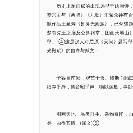
历史上题画赋的出现远早于题画诗，
赞宗主与《离骚》《九歌》汇聚众神有否
赋作品王延寿《鲁灵光殿赋》，已然肇题“
楚有先王之庙及公卿祠堂，图画天地山
壁。”④这是汉人对屈原《天问》题写
光殿赋》的自序与赋文：
予客自南鄙，观艺于鲁。睹斯而眙曰
绩存乎辞，德音昭乎声。物以赋显，事以颂
图画天地，品类群生。杂物奇怪，
类，曲得其情。(赋文)⑤