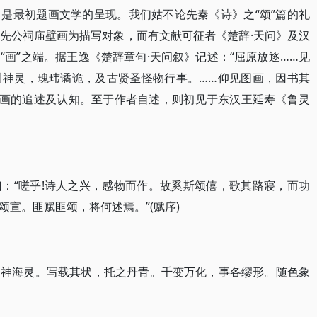
是最初题画文学的呈现。我们姑不论先秦《诗》之“颂”篇的礼
先公祠庙壁画为描写对象，而有文献可征者《楚辞·天问》及汉
画”之端。据王逸《楚辞章句·天问叙》记述：“屈原放逐……见
川神灵，瑰玮谲诡，及古贤圣怪物行事。……仰见图画，因书其
壁画的追述及认知。至于作者自述，则初见于东汉王延寿《鲁灵
：“嗟乎!诗人之兴，感物而作。故奚斯颂僖，歌其路寢，而功
宣。匪赋匪颂，将何述焉。”(赋序)
山神海灵。写载其状，托之丹青。千变万化，事各缪形。随色象