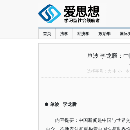
首页
法学
经济学
政治学
国际
单波 李龙腾：
选择字号：
大
中
小
本文
●
单波
李龙腾
内容提要：中国新闻是中国与世界
中介，不断表达和重构着中国性与世界性