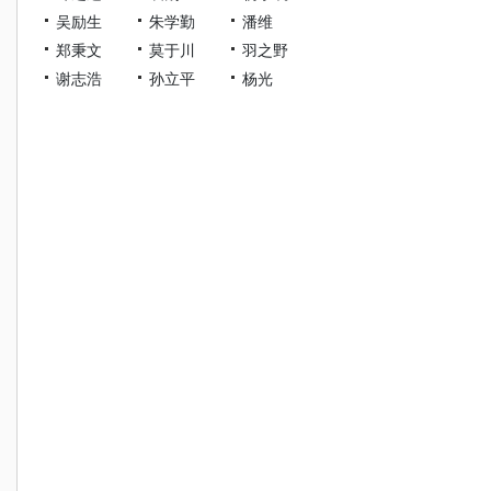
吴励生
朱学勤
潘维
郑秉文
莫于川
羽之野
谢志浩
孙立平
杨光