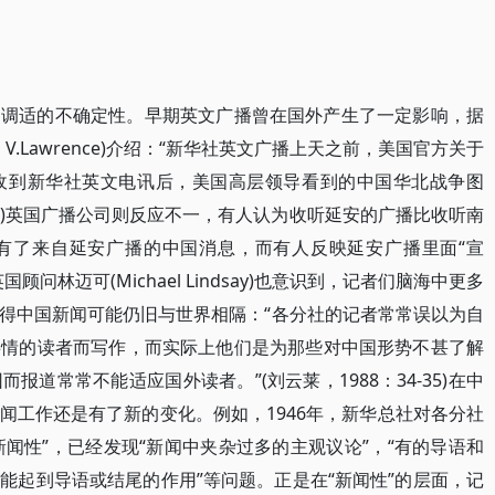
了调适的不确定性。早期英文广播曾在国外产生了一定影响，据
 V.Lawrence)介绍：“新华社英文广播上天之前，美国官方关于
收到新华社英文电讯后，美国高层领导看到的中国华北战争图
：38)英国广播公司则反应不一，有人认为收听延安的广播比收听南
有了来自延安广播的中国消息，而有人反映延安广播里面“宣
问林迈可(Michael Lindsay)也意识到，记者们脑海中更多
得中国新闻可能仍旧与世界相隔：“各分社的记者常常误以为自
事情的读者而写作，而实际上他们是为那些对中国形势不甚了解
道常常不能适应国外读者。”(刘云莱，1988：34-35)在中
闻工作还是有了新的变化。例如，1946年，新华总社对各分社
新闻性”，已经发现“新闻中夹杂过多的主观议论”，“有的导语和
能起到导语或结尾的作用”等问题。正是在“新闻性”的层面，记