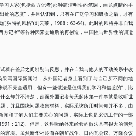
学习人家(包括西方记者)那种简洁明快的笔调，画龙点睛的手
出处的态度”，并且认识到，只有在广泛学习和吸收之后，才有
独特的风格”(刘云莱，1988：63-64)。此时的风格并非自我
以及“西方记者”等各种因素会通后的再创造，中国性与世界性的调适
尝试着在差异之间辨别与反思，并在自我与他人的互动关系中改
场采写国际新闻时，从外国记者身上看到了与自己所不同的地
来说不完全适用，但有一些做法是值得我们学习和借鉴的”，比
写什么却并不清楚，然而外国记者每天起床第一件事就是收听世
问题，并且围绕问题收集材料，实际采访所用时间却并不多，由
的新闻和了解人们主要关心的问题，实际上也是采访工作的一部
1991：212)。但是，这种吸纳外来经验的做法具有很大的偶然
社的窘境。虽然新华社逐渐在朝鲜战争、日内瓦会议、万隆会议