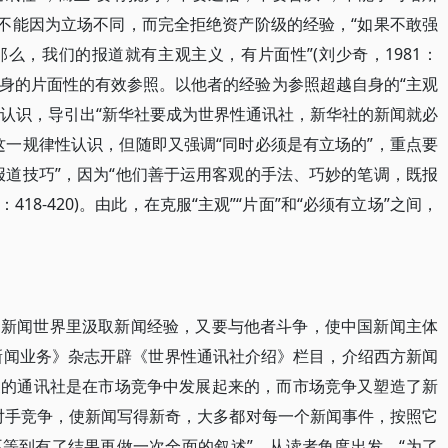
也不能因为立场不同，而完全拒绝资产阶级的经验，“如果不敢强
么，我们的报道就有主观主义，有片面性”(刘少奇，1981：
超越自身的片面性的有效参照。以他者的经验为参照超越自身的“主观
性认识，导引出“新华社要成为世界性通讯社，新华社的新闻就必
这一规律性认识，但随即又强调“同时必须是有立场的”，重点要
报道技巧”，因为“他们善于运用客观的手法、巧妙的笔调，既报
418-420)。由此，在克服“主观”“片面”和“必须有立场”之间，
的新闻世界里汲取新闻经验，又要与他者斗争，使中国新闻主体
《新闻业务》杂志开辟《世界性通讯社介绍》栏目，介绍西方新闻
家的通讯社是在市场竞争中发展起来的，而市场竞争又塑造了新
对手竞争，使新闻写得新奇，大多都对每一个新闻事件，按照它
等到有了结果再做一次全面的叙述”，从读者角度出发，“为了