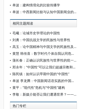
单波：建构情境化的比较传播学
单波：中西新闻比较与认知中国新闻业的文化心态
相同主题阅读
毛曦：论城市史学理论的中国性
刘勇：中国抗战文学的民族性与世界性
高玉：论中国精神与中国文学的民族性及世界性之关系
黄慧 韩传喜：数字时代个体自我认同危机的显现与消解
蒲长春：正确认识民族性与世界性的统一关系
郑永年：“中国性”可以让我们超越宗教和地缘政治利益
陈民镇：如何认识早期中国的“中国性”
单波 李龙腾：中国新闻话语实践的中国性与世界性
黄平：“现代性”危机与“中国性”建构
李敬：新媒介能否让我们遭遇世界？——从阿伦特的政治社会理论出发
热门专栏