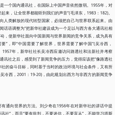
是一个国内通讯社，在国际上中国声音依然微弱。1955年，对
来，让全世界都能听到我们的声音”(毛泽东，1983：182)。
面向人类解放的现代转型国家，必须把自己与世界联系起来。由
闻话语调整为“把新华社建设成为一个足以与西方各大通讯社相
：374)，使新华社面向中国新闻与世界新闻的竞争关系，成为具有
要”，即“中国需要了解世界，世界需要了解中国”(吴冷西，
中介。1957年，新华社社长吴冷西应邀访问路透社和法新社并考察
通讯社之后，感受到了新闻竞争的压力，觉得应该把“像路透社
华社的奋斗目标，同时基于当时的政治环境与社会条件，又有所
吴冷西，2001：19-20)，由此规划出西方与非西方的新闻竞争
有通向世界的方法。刘少奇在1956年在对新华社的讲话中提
讯社”，而且“要有批判，不要迷信，不要盲从”，不能学习塔斯