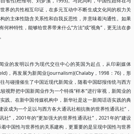
省性(杜维明、刘梦溪，1993)。与此同时，中国性始终在与
与世界的共性相互印证，在多元互动中不断生成文化间的权力关
建构的主体性隐含关系性和自我反思性，并意味着沟通性。如果
何种特性，能够给世界带来什么“方法”或“视角”，更无法在参
。
闻业的发明以作为现代交往中心的英国为起点，从印刷媒体
field)，再发展为新闻业(journalism)(Chalaby，1998：76)，形
交往与碰撞催生了中国近现代新闻业，随着中国邸报传统与西方
较视野把中国新闻业作为一个特殊“样本”进行审视，新闻业的
语实践。在新中国传媒机构中，新华社是这一新闻话语实践的典
社建设成为一个足以与西方各大通讯社相抗衡的世界性通讯社”，
社”，2001年的“更加强大的世界性通讯社”，2021年的“建设
示着中国性与世界性的关系建构，更重要的是呈现中国性与世界