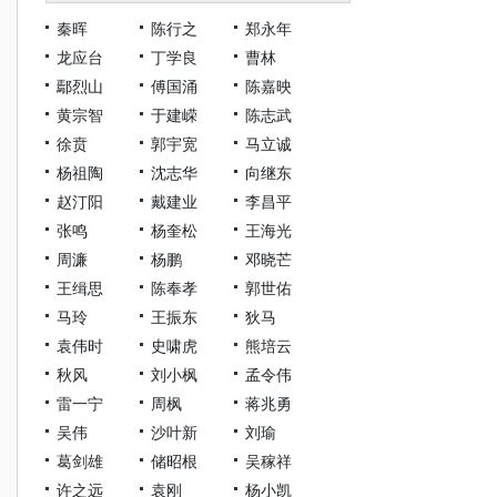
秦晖
陈行之
郑永年
龙应台
丁学良
曹林
鄢烈山
傅国涌
陈嘉映
黄宗智
于建嵘
陈志武
徐贲
郭宇宽
马立诚
杨祖陶
沈志华
向继东
赵汀阳
戴建业
李昌平
张鸣
杨奎松
王海光
周濂
杨鹏
邓晓芒
王缉思
陈奉孝
郭世佑
马玲
王振东
狄马
袁伟时
史啸虎
熊培云
秋风
刘小枫
孟令伟
雷一宁
周枫
蒋兆勇
吴伟
沙叶新
刘瑜
葛剑雄
储昭根
吴稼祥
许之远
袁刚
杨小凯