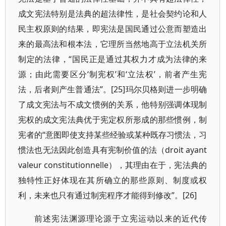
成文宪法特别是法典的超法律性，是社会契约论和人
民主权原则的结果，即宪法是国民通过公意而塑造出
来的最高法和根本法，它理所当然地高于立法机关所
制定的法律，“国民正是通过其权力才成为法律的来
源；由此需要区分‘制宪权’和‘立法权’，前者产生宪
法，后者则产生普通法”。[25]玛尔贝格则进一步明确
了成文宪法与不成文惯例的关系，他特别强调体现制
宪权的成文宪法典优于宪定权所形成的那些惯例，制
宪者的“意图即使支持某些经验或某种既存习惯法，习
惯法也无法因此创造具有宪制价值的法（droit ayant
valeur constitutionnelle），其理由在于，宪法典的
独特性正好体现在其所确立的那些原则、制度或权
利，未来也只有通过制宪程序才能得到修改”。[26]
前述宪法渊源理论源于立宪运动以来的近代传