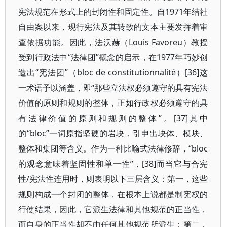
宪法规范在形式上的封闭性和固定性。自1971年结社
自由案以来，现行宪法及其转致的文本主要发挥着审
查依据功能。因此，法沃赫（Louis Favoreu）教授
受到行政法中“法律团”概念的启示，在1977年巧妙创
造出“宪法团”（bloc de constitutionnalité）[36]这
一术语予以涵盖，即“那些立法权必须遵守的具有宪法
价值的原则和规则的整体，正如行政权必须遵守的具
有法律价值的原则和规则的整体”。[37]其中
的“bloc”一词原指坚硬的岩块，引申出块体、模块、
整体和集团等含义。作为一种比喻式法律修辞，“bloc
的观念意味着坚固性和单一性”，[38]而当它与合宪
性/宪法性连用时，则表明以下三层含义：第一，这些
规则构成一个封闭的整体，在根本上说都是制宪权的
行使结果，因此，它派生法律和其他规范的正当性，
而自身的正当性却不由任何其他规范所派生；第二，