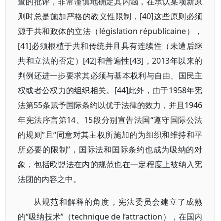
查的批评，非常谨慎地确定其内涵，在承认某项新原
则时总是施加严格的教义性限制，[40]这些原则必须
源于共和政体的立法（législation républicaine），
[41]必须根植于共和传统并且具有连续性（未遭后继
共和立法的否定）[42]和普遍性[43]，2013年以来的
判例还进一步要求其必须与基本权利与自由、国民主
权或者公权力的组织相关。[44]此外，由于1958年宪
法第55条赋予国际条约以优于法律的效力，并且1946
年宪法序言第14、15段分别宣告法国“遵守国际公法
的规则”且“同意对其主权所施加的为组织和维持和平
所必要的限制”，国际法和国际条约也成为吸纳的对
象，包括欧盟法在内的规范也在一定程度上被纳入宪
法团的内容之中。
从规范和解释的角度，宪法委员会建立了成熟
的“吸纳技术”（technique de l’attraction），在国内