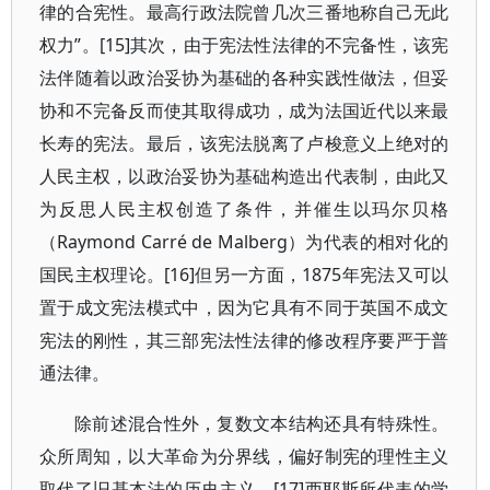
律的合宪性。最高行政法院曾几次三番地称自己无此
权力”。[15]其次，由于宪法性法律的不完备性，该宪
法伴随着以政治妥协为基础的各种实践性做法，但妥
协和不完备反而使其取得成功，成为法国近代以来最
长寿的宪法。最后，该宪法脱离了卢梭意义上绝对的
人民主权，以政治妥协为基础构造出代表制，由此又
为反思人民主权创造了条件，并催生以玛尔贝格
（Raymond Carré de Malberg）为代表的相对化的
国民主权理论。[16]但另一方面，1875年宪法又可以
置于成文宪法模式中，因为它具有不同于英国不成文
宪法的刚性，其三部宪法性法律的修改程序要严于普
通法律。
除前述混合性外，复数文本结构还具有特殊性。
众所周知，以大革命为分界线，偏好制宪的理性主义
取代了旧基本法的历史主义，[17]西耶斯所代表的学