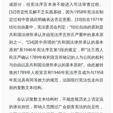
成部分，但宪法序言本身不能进入司法审查过程。
[32]否定性见解不乏实践基础，因为1958年宪法在制
定过程中曾就此明确表达否定意图。[33]但在1971年
结社自由案中，宪法委员会判定：“结社自由的原则是
共和国法律所承认并由宪法序言所庄严重申的基本原
则之一。”[34]其中所谓的“共和国法律所承认的基本
原则”系1946年宪法序言第1段的规定，即“法兰西人
民庄严确认1789年权利宣言所铭记的人与公民的权利
与自由以及共和国法律所承认的基本原则”。由此被转
致的1789年人权宣言和1946年宪法序言成为与1958
年宪法具有同等效力的规范，法国现行宪法也走向目
前的复数文本结构。
在认识复数文本结构时，不能忽视历史上否定说
的潜在担忧，即纳入范围过广会损害宪法的自足性，