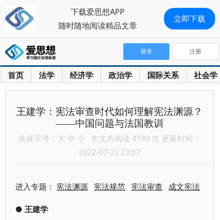
下载爱思想APP
立即下载
随时随地阅读精品文章
登录
注册
首页
法学
经济学
政治学
国际关系
社会学
王建学：宪法审查时代如何理解宪法渊源？
——中国问题与法国教训
选择字号：
大
中
小
本文共阅读 4189 次 更新时间：
2022-07-22 23:07
进入专题：
宪法渊源
宪法规范
宪法审查
成文宪法
●
王建学