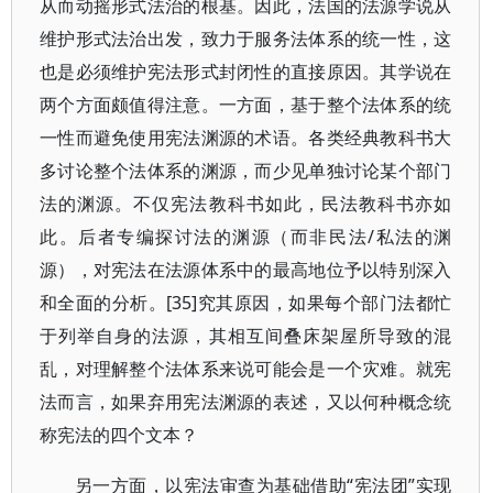
从而动摇形式法治的根基。因此，法国的法源学说从
维护形式法治出发，致力于服务法体系的统一性，这
也是必须维护宪法形式封闭性的直接原因。其学说在
两个方面颇值得注意。一方面，基于整个法体系的统
一性而避免使用宪法渊源的术语。各类经典教科书大
多讨论整个法体系的渊源，而少见单独讨论某个部门
法的渊源。不仅宪法教科书如此，民法教科书亦如
此。后者专编探讨法的渊源（而非民法/私法的渊
源），对宪法在法源体系中的最高地位予以特别深入
和全面的分析。[35]究其原因，如果每个部门法都忙
于列举自身的法源，其相互间叠床架屋所导致的混
乱，对理解整个法体系来说可能会是一个灾难。就宪
法而言，如果弃用宪法渊源的表述，又以何种概念统
称宪法的四个文本？
另一方面，以宪法审查为基础借助“宪法团”实现