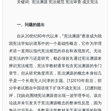
关键词: 宪法渊源 宪法规范 宪法审查 成文宪法
一、问题的提出
自从20世纪80年代以来，“宪法渊源”逐渐成为我
国宪法学知识谱系中的一个基础性概念，它作为学理
术语一直用以指代宪法规范的存在和表现形式。无论
是宪法的学习还是研究，都必须首先通过宪法渊源来
辨识宪法规范，宪法学教材通常包含宪法渊源的专门
章节。但从研究角度而言，宪法渊源的概念本身却几
乎是一个长期无人问津的主题。[1]2010年前后，部
分学者试图在中国语境下扩张不成文宪法，[2]遭到批
评，[3]由此围绕宪法渊源曾出现一波学理争论。该次
论战并未引发关于宪法渊源概念的整体性反思，因为
争论过后至今，多数宪法学教材关于宪法渊源的列举