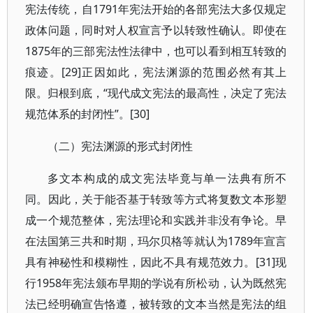
宪法传统，自1791年宪法开始的各部宪法大多仅规定
政体问题，同时对人权宣言予以转致性确认。即使在
1875年的三部宪法性法律中，也可以看到相互转致的
痕迹。[29]正因如此，宪法渊源的范围必然有其上
限。归根到底，“现代成文宪法的最高性，决定了宪法
规范体系的封闭性”。[30]
（二）宪法渊源的形式封闭性
多文本构成的成文宪法毕竟与单一法典有所不
同。因此，关于能否基于转致等方式将复数文本形塑
成一个规范整体，宪法理论和实践并非没有争论。早
在法国第三共和时期，玛尔贝格等就认为1789年宣言
具有神秘性和模糊性，因此不具有规范效力。[31]现
行1958年宪法颁布早期的学说有所松动，认为既然宪
法已经明确宣告恪遵，被转致的文本当然是宪法的组