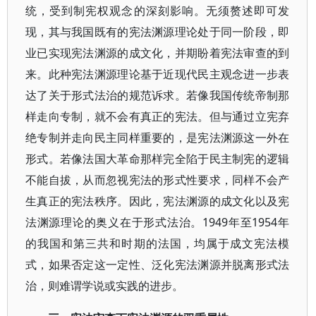
统，受到制宪权观念的深刻影响。无须赘述即可发
现，其与我国既有的宪法渊源理论处于同一阶段，即
业已实现宪法渊源的成文化，并期盼着宪法审查的到
来。此种宪法渊源理论基于近现代民主观念进一步表
达了关于形式法治的规范诉求。若像我国传统帝制那
样走向专制，就不会有真正的宪法。但与通过立宪弃
绝专制并走向民主同样重要的，是宪法渊源这一外在
形式。若像法国大革命那样完全陷于民主制宪的逻辑
不能自拔，从而忽视宪法的形式性要求，同样不会产
生真正的宪法秩序。因此，宪法渊源的成文化以及宪
法渊源理论的奥义在于形式法治。1949年至1954年
的我国和第三共和时期的法国，均属于成文宪法模
式，如果否定这一定性、泛化宪法渊源并脱离形式法
治，则难谓学说或实践的进步。