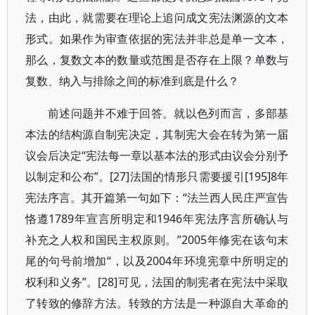
法，由此，就需要在理论上追问成文宪法渊源的文本
形式。如果作为审查依据的宪法并非总是单一文本，
那么，复数文本的数量或范围是否存在上限？单数与
复数、纳入与排除之间的标准到底是什么？
前述问题并不难于回答。就以色列而言，多部基
本法的结构源自制宪决定，其制宪大会在转为第一届
议会后决定“宪法每一章以基本法的形式由议会分别予
以制定和公布”。[27]法国的情形只需要援引[195]8年
宪法序言。其开篇第一句如下：“法兰西人民庄严宣告
恪遵1789年宣言所明定和1946年宪法序言所确认与
补充之人权和国民主权原则。”2005年修宪在该句末
尾的句号前增加“，以及2004年环境宪章中所明定的
权利和义务”。[28]可见，法国的制宪者在宪法中采取
了转致的修辞方法。转致的方法是一种源自大革命的