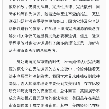
依然如故，仍将宪法典、宪法性法律、宪法惯例、国
际条约等作为渊源。随着近年宪法审查的推进，宪法
渊源问题的潜在重要性更加突出，因为它涉及审查活
动据以进行的依据，在学理上厘清宪法渊源的概念并
解决相关争议问题显得尤为必要和迫切。但是，近来
学界尽管对宪法渊源进行了颇多的理论反思，却鲜有
从宪法审查角度的系统思考。
身处走向宪法审查的时代，应当如何认识宪法渊
源的概念？在宪法渊源的古今之变中，恰恰伴随着宪
法审查层面的深刻隐忧。我国学术界未能捕捉到此种
隐忧，盖因其基本理论主要受到英美影响，存在比较
研究和历史研究的双重盲点。总体而言，英国属于不
成文宪法模式且无显著的宪法审查，美国虽存在宪法
审查却局限于成文宪法背景。其中，美国经验也在很