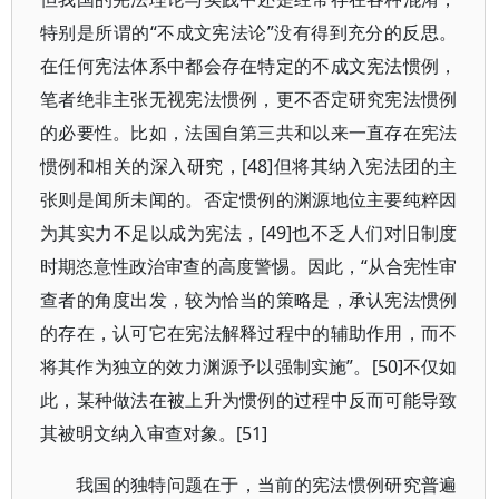
特别是所谓的“不成文宪法论”没有得到充分的反思。
在任何宪法体系中都会存在特定的不成文宪法惯例，
笔者绝非主张无视宪法惯例，更不否定研究宪法惯例
的必要性。比如，法国自第三共和以来一直存在宪法
惯例和相关的深入研究，[48]但将其纳入宪法团的主
张则是闻所未闻的。否定惯例的渊源地位主要纯粹因
为其实力不足以成为宪法，[49]也不乏人们对旧制度
时期恣意性政治审查的高度警惕。因此，“从合宪性审
查者的角度出发，较为恰当的策略是，承认宪法惯例
的存在，认可它在宪法解释过程中的辅助作用，而不
将其作为独立的效力渊源予以强制实施”。[50]不仅如
此，某种做法在被上升为惯例的过程中反而可能导致
其被明文纳入审查对象。[51]
我国的独特问题在于，当前的宪法惯例研究普遍