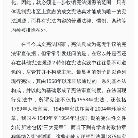
化。因此，就必须进一步收缩宪法渊源的范围，只有
体现制宪者至上意志的成文宪法典才能成为唯一的宪
法渊源，而具有宪法内容的普通法律、惯例、条约等
均须被排除在外。
在当今成文宪法国家，宪法典成为毫无争议的宪
法审查依据，但常常引发疑问的是，在它以外是否还
存在其他宪法渊源？特例在宪法实践中往往是不可避
免的，尽管其并不构成主流。最显著的例子是以色列
现行宪法，其由1958年以来陆续通过的一系列基本法
构成，并以此为基础形成了宪法审查制度。在法国现
行宪法中，所谓宪法不仅指1958年宪法，还包括
1789年人权宣言、1946年宪法序言和2004年环境宪
章。我国在1949年至1954年过渡时期的宪法性文件
如前所述包括“三大宪章”，而当下则有学者将政协章
程等纳入宪法渊源。这些都使人联想到法国1875年宪