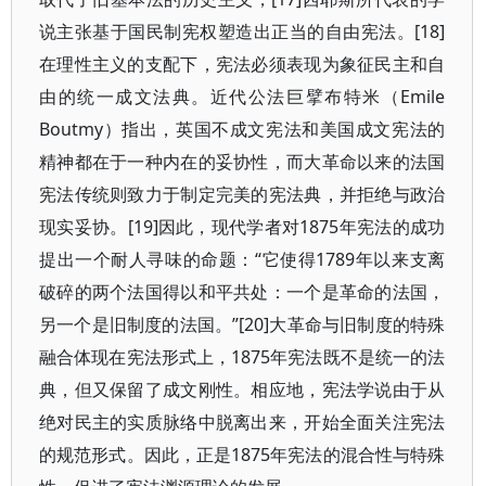
说主张基于国民制宪权塑造出正当的自由宪法。[18]
在理性主义的支配下，宪法必须表现为象征民主和自
由的统一成文法典。近代公法巨擘布特米（Emile
Boutmy）指出，英国不成文宪法和美国成文宪法的
精神都在于一种内在的妥协性，而大革命以来的法国
宪法传统则致力于制定完美的宪法典，并拒绝与政治
现实妥协。[19]因此，现代学者对1875年宪法的成功
提出一个耐人寻味的命题：“它使得1789年以来支离
破碎的两个法国得以和平共处：一个是革命的法国，
另一个是旧制度的法国。”[20]大革命与旧制度的特殊
融合体现在宪法形式上，1875年宪法既不是统一的法
典，但又保留了成文刚性。相应地，宪法学说由于从
绝对民主的实质脉络中脱离出来，开始全面关注宪法
的规范形式。因此，正是1875年宪法的混合性与特殊