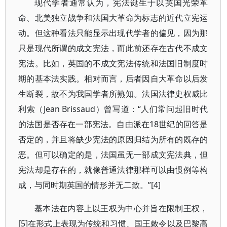
现代学者通常认为，宪法诞生于以英国光荣革
命、北美独立战争和法国大革命为标志的近代立宪运
动。但这种看法只能显示出现代学者的偏见，因为那
只是现代所谓的成文宪法，而此前还存在古代不成文
宪法。比如，英国的不成文宪法传统和法国旧制度时
期的基本法实践。相对而言，后者因自大革命以后发
生断裂，故不为我国学者所熟知。法国法律史权威比
利索（Jean Brissaud）曾写道：“人们常问起旧时代
的法国是否存在一部宪法。自由派在18世纪的回答是
否定的，并且将缺少宪法的原因归结为所有的既存的
恶。但可以确定的是，法国虽无一部成文宪法典，但
宪法却是存在的，就像普通法律那样可以由惯例等构
成，与同时期英国的情形并无二致。”[4]
基本法在内容上以王权为中心并旨在限制王权，
[5]在形式上表现为传统和习惯、国王敕令以及巴黎高