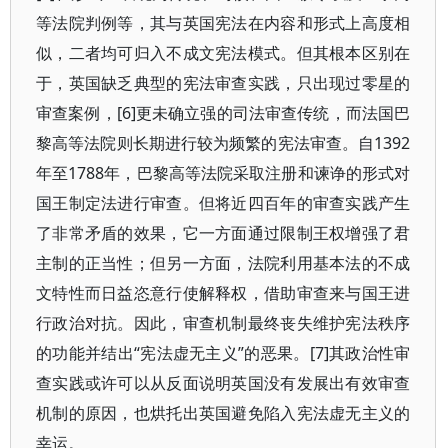
等法院判例等，其与英国宪法在内容和形式上高度相
似，二者均可归入不成文宪法模式。但其根本区别在
于，英国缺乏典型的宪法审查实践，只出现过零星的
审查案例，[6]更未确立强的司法审查传统，而法国巴
黎高等法院则长期进行较为频繁的宪法审查。自1392
年至1788年，巴黎高等法院采取注册和谏诤的形式对
国王制定法进行审查。但将近四百年的审查实践产生
了非常矛盾的效果，它一方面通过限制王权增强了君
主制的正当性；但另一方面，法院利用基本法的不成
文特性而日益恣意行使解释权，借助审查来与国王进
行政治对抗。因此，审查机制最终丧失维护宪法秩序
的功能并结出“宪法虚无主义”的恶果。[7]其政治性审
查实践或许可以从反面说明英国没有发展出有效审查
机制的原因，也烘托出英国避免陷入宪法虚无主义的
幸运。