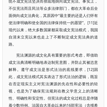
统不成文宪法坚决而彻底地倒向成文宪法。事实上，
不仅宪法而且民法等众多法律部门，都在大革命后全
面倒向成文法典化，其原因中“最主要的还是人们怀有
使法律明确和使全国的法律保持统一的愿望”。[11]近
现代以来，绝大多数国家都采取成文宪法模式，我国
自清末立宪以来也走上了不断制定成文宪法典的道
路。
宪法渊源的成文化具有重要的形式考虑，即借助
成文法典清晰明确地表达制宪意图，并防止其被恣意
解释。遵守成文法是形式法治的底线要求，[12]因
此，成文宪法模式其实表达了形式法治的逻辑，既旨
在否定现实主义对宪法渊源的先在性和必要性的轻
视，也是为了确保宪法规则在教义学意义上的清晰
性、明确性和安定性。但宪法的成文化过程总是伴随
着少数特例。法国自大革命以来的16部宪法（含维希