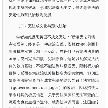
源的理论正如同政治性审查实践一样，会造成对宪法
规则本身的破坏，形成宪法虚无主义，最终导致法的
安定性乃至法治原则受损。
（二）宪法成文化与形式法治
学者如此反思英国不成文宪法：“所谓宪法习惯、
宪法惯例，终究是一种政治实践，依赖政治机关而非
司法机关实施，相当不稳定。在任何已有宪法法典的
国家，突出宪法习惯、宪法惯例，适足以瓦解宪法法
典的效力基础，不但不能达到纠察违宪、限制权力的
目标，反而会为政治机关擅权妄为提供空间。”[10]巴
黎高等法院审查与不成文宪法的结合导致了法官统治
（gouvernement des juges）的政治，因此招致大
革命对其的极度憎恶，关于宪法渊源和宪法审查的主
流观念也发生根本逆转。就宪法渊源而言，法国由传