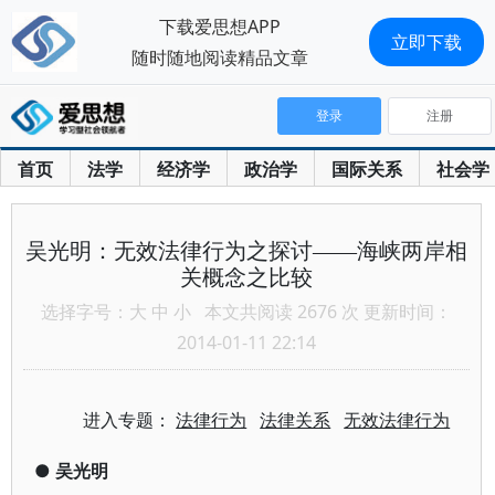
下载爱思想APP
立即下载
随时随地阅读精品文章
登录
注册
首页
法学
经济学
政治学
国际关系
社会学
吴光明：无效法律行为之探讨——海峡两岸相
关概念之比较
选择字号：
大
中
小
本文共阅读 2676 次 更新时间：
2014-01-11 22:14
进入专题：
法律行为
法律关系
无效法律行为
●
吴光明