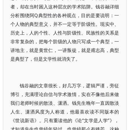
者，却在当时困入这种层次的学术陷阱。钱谷融详细
分析围绕阿Q典型性的各种观点，目的是要说明：一
个人物的典型意义，并不一定等于阶级性。现实中、
历史上，人的个性、人性与阶级性、民族性的关系是
非常复杂的，把每个阶级的人物只写成一个典型，一
讲地主，就是黄世仁，一讲叛徒，就是甫志高，典型
是典型了，但是文学性就消失了。
钱谷融的文章很长，好几万字，逻辑严谨，旁征
博引，充满理论自信与学术激情，实在不像他后来做
我们老师时候的散淡、潇洒。钱先生晚年一直因散淡
人生、潇洒风度为人称道，他最喜欢读不同版本的
《世说新语》。只有重读他的《论“文学是人学”》，
才知道先生也曾经年轻过，也曾经那么有锋芒。这种