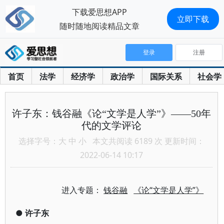
下载爱思想APP
立即下载
随时随地阅读精品文章
登录
注册
首页
法学
经济学
政治学
国际关系
社会学
许子东：钱谷融《论“文学是人学”》——50年
代的文学评论
选择字号：
大
中
小
本文共阅读 6189 次 更新时间：
2022-06-14 10:17
进入专题：
钱谷融
《论“文学是人学”》
●
许子东