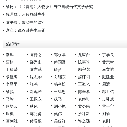
杨扬：《〈雷雨〉人物谈》与中国现当代文学研究
钱理群：读钱谷融先生
陈平原：散淡中的坚守
宫立：钱谷融先生三题
热门专栏
秦晖
陈行之
郑永年
龙应台
丁学良
曹林
鄢烈山
傅国涌
陈嘉映
黄宗智
于建嵘
陈志武
徐贲
郭宇宽
马立诚
杨祖陶
沈志华
向继东
赵汀阳
戴建业
李昌平
张鸣
杨奎松
王海光
周濂
杨鹏
邓晓芒
王缉思
陈奉孝
郭世佑
马玲
王振东
狄马
袁伟时
史啸虎
熊培云
秋风
刘小枫
孟令伟
雷一宁
周枫
蒋兆勇
吴伟
沙叶新
刘瑜
葛剑雄
储昭根
吴稼祥
许之远
袁刚