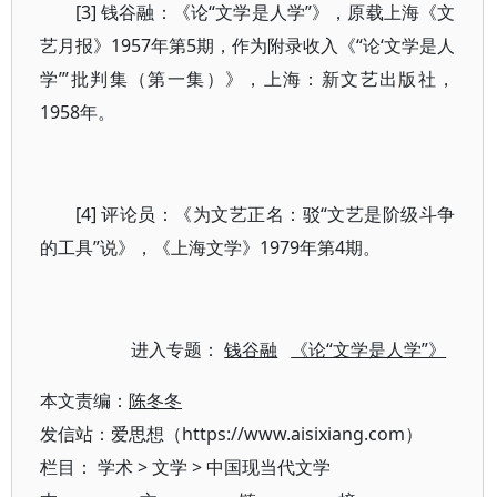
[3] 钱谷融：《论“文学是人学”》，原载上海《文
艺月报》1957年第5期，作为附录收入《“论‘文学是人
学’”批判集（第一集）》，上海：新文艺出版社，
1958年。
[4] 评论员：《为文艺正名：驳“文艺是阶级斗争
的工具”说》，《上海文学》1979年第4期。
进入专题：
钱谷融
《论“文学是人学”》
本文责编：
陈冬冬
发信站：爱思想（https://www.aisixiang.com）
栏目：
学术
>
文学
>
中国现当代文学