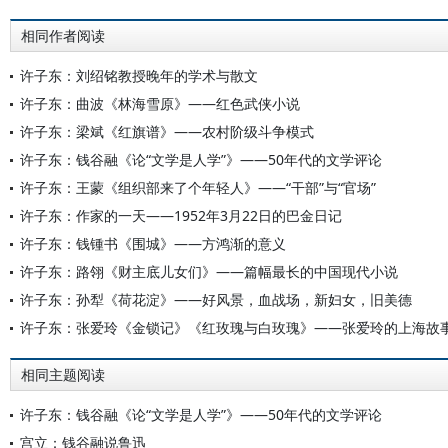
相同作者阅读
许子东：刘绍铭教授晚年的学术与散文
许子东：曲波《林海雪原》——红色武侠小说
许子东：梁斌《红旗谱》——农村阶级斗争模式
许子东：钱谷融《论“文学是人学”》——50年代的文学评论
许子东：王蒙《组织部来了个年轻人》——“干部”与“官场”
许子东：作家的一天——1952年3月22日的巴金日记
许子东：钱锺书《围城》——方鸿渐的意义
许子东：路翎《财主底儿女们》——篇幅最长的中国现代小说
许子东：孙犁《荷花淀》——好风景，血战场，新妇女，旧美德
许子东：张爱玲《金锁记》《红玫瑰与白玫瑰》——张爱玲的上海故
相同主题阅读
许子东：钱谷融《论“文学是人学”》——50年代的文学评论
宫立：钱谷融说鲁迅