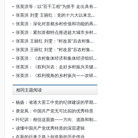
张英洪等：以“百千工程”为抓手 走出具有首都特点的乡村振兴路
张英洪 刘雯 王丽红：党的十六大以来北京“三农”发展历程及基本经验[①]
张英洪：深化对首都乡村价值和功能的再认识
张英洪：紧扣首都特点推进超大城市乡村振兴
张英洪 王丽红 刘雯：“村改居”后农村集体经济组织的调查与思考——以北京为例
张英洪 王丽红 刘雯：“村改居”后农村集体经济组织的调查与思考
张英洪：《农村集体经济和集体经济组织调查研究》前言
张英洪：《权利兴农：走好乡村振兴关键一步》自序
张英洪：《权利视角的乡村振兴——农研智库观察》自序
相同主题阅读
杨扬：省港大罢工中党的纪律建设的早期探索
唐皇凤：中国共产党无可比拟的优秀特质
叶纪训：相信这面旗——方向、道路和制度上擎起党的一面旗
读懂中国共产党优秀特质的深层逻辑
在新的赶考之路上创造新的历史伟业