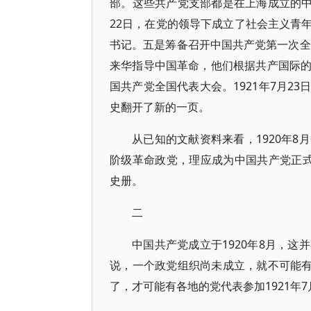
部。这些共产党支部都是在上海成立的中
22日，在党的领导下成立了社会主义青
书记。五是筹备召开中国共产党第一次全
来华指导中国革命，他们根据共产国际
国共产党全国代表大会。1921年7月2
史翻开了新的一页。
从已知的文献资料来看，1920年
阶级革命政党，理应成为中国共产党正式成
史册。
二
中国共产党成立于1920年8月，
说，一个政党组织尚未成立，就不可能有
了，才可能有各地的党代表参加1921年