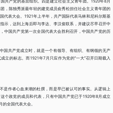
国共产党的基层组织。四是建立社会主义青年团。1920年8月
年团，陈独秀派最年轻的建党成员俞秀松担任社会主义青年团的
国代表大会。1921年上半年，共产国际代表马林和尼科尔斯基
的指示，达到上海后即与李达、李汉俊联系，并建议尽早召开中
3日，中国共产党第一次全国代表大会胜利召开，中国共产党的历
8月中国共产党成立时，就是一个有领导、有组织、有纲领的无产
立的标志。而1921年7月只应作为党的“一大”召开日期载入
这并不是作者心血来潮的杜撰，而是早已被认可的事实。从逻辑上
这个政党的成员和代表，只有中国共产党已于1920年8月成立
7月的全国代表大会。