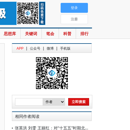
登录
注册
思想库
关键词
笔会
科普
排行
|
|
|
APP
公众号
微博
手机版
相同作者阅读
张英洪 刘雯 王丽红：对“十五五”时期北京农业农村现代化的思考建议