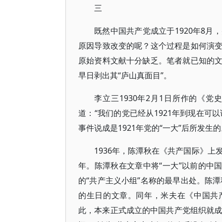
三
既然中国共产党成立于1920年8
原因导致改变的呢？这个过程是如何演
原始资料文献十分缺乏。笔者就已知的
早日剥出其“庐山真面目”。
李立三1930年2月1日所作的《
道：“我们的党已经从1921年到现在可
事件说成是1921年党的“一大”后所发生
1936年，陈潭秋在《共产国际》上
年。陈潭秋在文章中将“一大”以前的中
的“共产主义小组”名称的最早出处。陈潭
的生日的文章。同年，米夫在《中国共
此，本来正式成立的中国共产党组织就成