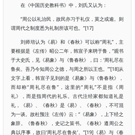
在《中国历史教科书》中，刘氏又认为：
“周公以礼治民，故民亦习于礼仪，莫之或逾。则
谓周代之制度悉为礼制所该可也。”[17]
刘师培认为《易》和《春秋》可以称“周礼”，主
要根据是《左传》昭公二年，韩宣子来聘于鲁，“观书
于大史氏，见《易象》与《鲁春秋》，曰：‘周礼尽在
鲁矣。吾乃今知周公之德，与周之所以王也。’”[18]从
文字上看，韩宣子见到的是《易象》与《鲁春秋》，
而却称“周礼尽在鲁”，这里的“周礼”不是指《周
礼》，而是指周代的礼乐。古代注经家都知道礼是
礼，《易》、《春秋》是《易》、《春秋》，不可混
为一谈。故杜预注《左传》云：“《易象》，上下经之
象辞。《鲁春秋》，史记之策书。《春秋》遵周公之
典以序事，故曰‘周礼尽在鲁矣’。”[19]《易》与《春