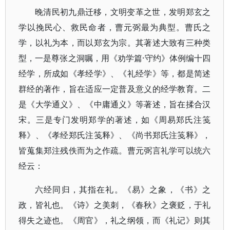
晚清民初九鼎迁移，文明变革之世，发明郑玄之
学以挽民心、救民命者，曹元弼最为典型。曹氏之
学，以礼为本，而以郑玄为宗。其著述大致有三种类
型，一是尊张之洞嘱，用《劝学篇·守约》体例编十四
经学，所成如《孝经学》、《礼经学》等，都是简述
群经的著作，旨在适应一定普及意义的经学教育。二
是《大学通义》、《中庸通义》等著述，旨在揉合汉
宋。三是专门发明郑学的著述，如《周易郑氏注笺
释》、《孝经郑氏注笺释》、《尚书郑氏注笺释》，
皆蒐集郑注残佚而为之作疏。曹元弼言礼学可以统六
经云：
六经同归，其指在礼。《易》之象，《书》之
政，皆礼也。《诗》之美刺，《春秋》之褒贬，于礼
得失之迹也。《周官》，礼之纲领，而《礼记》则其