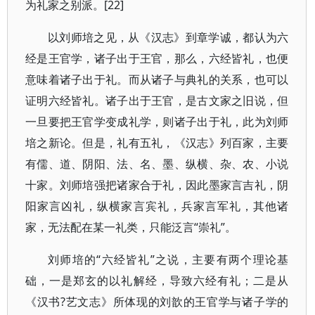
为礼家之别派。[22]
以刘师培之见，从《汉志》到章学诚，都认为六
经是王官学，诸子出于王官，那么，六经皆礼，也便
意味着诸子出于礼。而从诸子与典礼的关系，也可以
证明六经皆礼。诸子出于王官，是古文家之旧说，但
一旦要把王官学变成礼学，则诸子出于礼，此为刘师
培之新论。但是，礼有五礼，《汉志》列百家，主要
有儒、道、阴阳、法、名、墨、纵横、杂、农、小说
十家。刘师培强把诸家合于礼，因此墨家言吉礼，阴
阳家言凶礼，纵横家言宾礼，兵家言军礼，其他诸
家，无法配在某一礼类，只能泛言“崇礼”。
刘师培的“六经皆礼”之说，主要有两个理论基
础，一是郑玄的以礼解经，导致六经有礼；二是从
《汉书?艺文志》所体现的刘歆的王官学与诸子学的