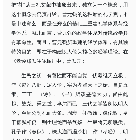
把“礼”从三礼文献中抽象出来，独立为一个概念，用
这个概念去统贯群经。曹元弼的这种新的礼学观，不
是申述郑玄，而是在郑玄的基础上重建礼学体系与经
学体系。就此而言，曹元弼的经学体系对传统经学具
有革命性。而且，曹元弼所重建的经学体系，有其独
特的目的，即在于构建以人伦为核心的经学理论。在
《孝经郑氏注笺释》中，曹氏云：
生民之初，有善性而不能自觉。伏羲继天立极，
作《易》八卦，定人伦，实为孝治天下之始。自是五
帝、三王，《诗》、《书》所载盛德大功，皆由此
起。故尧、舜之道，孝弟而已。三代之学皆所以明人
伦，至周公制礼而大备。周衰，礼教废，彝伦斁，至
于篡弑相仍，则生理绝而杀气炽，生民将无所噍类。
孔子作《春秋》，诛大逆而遏杀机，作《孝经》，明