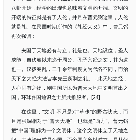
八卦开始，经学的出现也意味着文明的开端。文明的
开端的特征就是有了人伦，并且在曹元弼这里，人伦
就是礼。在民国时期所作的《礼经大义》中，曹元弼
再次强调：
夫国于天地必有与立，礼是也。天地设位，圣人
成能，自伏羲以来迄于周公、孔子六经之文，其为道
也一。汉拨秦乱，二千余年制度文为代各不同，而治
天下之大经大法皆本先王所制之礼。…此天地之经，
人心固有之物，则中国所以为普天大地中文明首出之
国，环球各国通识之士所共推服者。[24]
在这里，“文明”不只是对“草昧”的野蛮状态，而
且是强调相对于“普天大地”，也就是“西方”。曹元弼
把“中国”理解为一个文明体，这个文明体立于天地之
间，其政治形式是帝国。而帝国之所以成立，是从伏