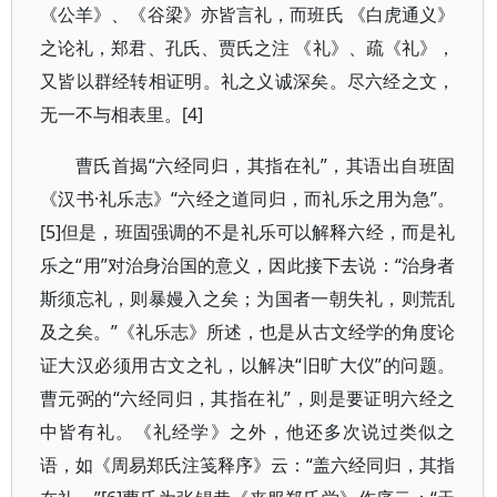
《公羊》、《谷梁》亦皆言礼，而班氏 《白虎通义》
之论礼，郑君、孔氏、贾氏之注 《礼》、疏《礼》，
又皆以群经转相证明。礼之义诚深矣。尽六经之文，
无一不与相表里。[4]
曹氏首揭“六经同归，其指在礼”，其语出自班固
《汉书·礼乐志》“六经之道同归，而礼乐之用为急”。
[5]但是，班固强调的不是礼乐可以解释六经，而是礼
乐之“用”对治身治国的意义，因此接下去说：“治身者
斯须忘礼，则暴嫚入之矣；为国者一朝失礼，则荒乱
及之矣。”《礼乐志》所述，也是从古文经学的角度论
证大汉必须用古文之礼，以解决“旧旷大仪”的问题。
曹元弼的“六经同归，其指在礼”，则是要证明六经之
中皆有礼。《礼经学》之外，他还多次说过类似之
语，如《周易郑氏注笺释序》云：“盖六经同归，其指