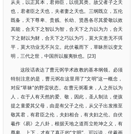
从夫，以正其本，君帅臣，以统其类。故父者子之天
也，君者臣之天也，夫者妻之天也。三纲既立，五伦
既备，天下尊卑、贵贱、长幼、贤愚各尽其爱敬以效
其能，合天下之智以为智，合天下之力以为力，合天
下之财以为财，合天下之巧以为巧，莫大灾患无不弭
平，莫大功业无不兴立。此伏羲而下，草昧所以变文
明，三代之世，中国所以服夷狄也。[23]
这段话表达了曹元弼学术政教的基本纲领。必须
特别注意的是，曹元弼在这里用了“文明”这一概念，
对应“草昧”的野蛮状态。在曹元弼看来，人之所以为
人，在于人有天然的爱、敬，因此，圣人制法，使孩
提之童爱其父母，由是有父子之伦，从父子出发推至
敬其君，有君臣之伦，夫妇相合，有夫妇之伦。自伏
羲作《易》之八卦，根据天地之道而立乾坤之义，有
尊卑、上下，才有了真正的“文明”。可以说，伏羲画