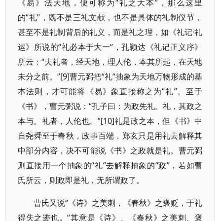
《易》法天地，便可称为“礼之大本”，那么这里
的“礼”，既不是三礼文献，也不是具体的礼制仪节，
甚至不是礼制背后的礼义，而是礼之理，如《礼记·礼
运》所说的“礼必本于大一”，孔颖达《礼记正义序》
所云：“夫礼者，经天地，理人伦，本其所起，在天地
未分之前。”[9]曹元弼把“礼”抽象为天地万物形成的基
本法则，才可能将《易》象直接称之为“礼”。至于
《书》，曹元弼说：“孔子曰：为政先礼。礼，其政之
本与。礼者，人伦也。”[10]礼是政之本，但《书》中
自尧舜至于春秋，政事百端，郑玄只是用礼去解释其
中部分内容，决不可能说《书》之政就是礼。曹元弼
则直接用一个抽象的“礼”去解释抽象的“政”，若如曹
氏所云，则政即是礼，无所谓政了。
曹氏又说“《诗》之美刺，《春秋》之褒贬，于礼
得失之迹也。”其意是《诗》、《春秋》之美刺、褒