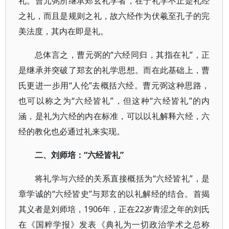
礼。曹元弼所继承郑玄礼学者，在于礼学不止是礼经
之礼，而且是规则之礼，故六经作为伏羲至孔子的完
美法度，其内在即是礼。
总体言之，曹元弼的“六经同归，其指在礼”，正
是继承并突破了郑玄的礼学思想。而在此基础上，曹
氏更进一步用“人伦”去概括六经。曹元弼这种思路，
也可以称之为“六经皆礼”，但这种“六经皆礼”的内
涵，是礼为六经的内在标准，可以以礼解释六经，六
经的教化也必通过礼来实现。
二、刘师培：“六经皆礼”
将礼学与六经的关系直接概括为“六经皆礼”，是
章学诚的“六经皆史”与郑玄的以礼解经的结合。首揭
其义者是刘师培，1906年，正在22岁青涩之年的刘氏
在《国粹学报》发表《典礼为一切政治学术之总称