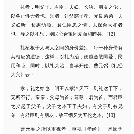
礼者，明父子、君臣、夫妇、长幼、朋友之伦，
以各正性命者也。乐者，达父慈子孝、兄良弟弟、夫
义妇听、长惠幼顺、君仁臣忠之情，以保合大和者
也。导之以礼乐，则民心合敬同爱而和睦矣。[12]
礼植根于人与人之间的身份差别，每一种身份有
其相应的道德，这样，以礼为治，便能合敬同爱，民
用和睦。同时，以礼为治，自孝开始。曹元弼《礼经
大义》云：
孝，礼之始也，明王以孝治天下，则礼达于下，
无所不行。亲亲，父母为首；尊尊，君为首。而君臣
之义起于父子，父子之本正于夫妇，有父子则有兄
弟，有君臣则有朋友，故三纲又为五伦之本。[13]
曹元弼之所以重视孝，重视《孝经》，是因为