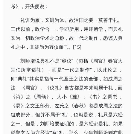
考》，开头便说：
礼训为履，又训为体。故治国之要，莫善于礼。
三代以前，政学合一，学即所用，用即所学，而典礼
又为一切政治学术之总称，故一代之制作，悉该入典
礼之中，非徒尚为容仪而已。[15]
刘师培说典礼不是“容仪”（包括《周官》春官大
宗伯所掌诸礼），而是“一代之制作”，以此论之，
则“典礼”其实是指每一代圣王之法的全部，如成周之
法，《周官》、《仪礼》自古都是本来就属于礼，而
《诗》之《周颂》、大小《雅》，《书》之周书，
《易》之文王部分、左氏之《春秋》都是成周之法的
组成部分，但并不属于“礼”，也就是说，礼只是六经
之一。但是，刘师培要证明的，是六经都是礼。如果
说郑玄以为六经皆“有”礼，那么，少年刘师培则在此