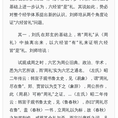
基础上进一步认为，六经皆“是”礼。其说如此，势必
对整个经学体系提出新的认识。刘师培从两个角度论
证“六经皆礼”问题。
其一，刘氏在郑玄的基础上，将“周礼”从《周
礼》中抽离出来，以六经皆“有”礼来证明六经
皆“是”礼。刘师培说：
试观成周之时，六艺为周公旧典。政治、学术，
悉为六艺所该，而‘周礼’实为六艺之通名。《左氏》昭
二年传云：韩宣子观书鲁太史，见《易象》，谓“周礼
尽在鲁”。郑、贾皆以为爻下之《象辞》，周公所作，
此《周易》可称“周礼”之证。…《左氏》昭二年传
云：韩宣子观书鲁太史，见《鲁春秋》，亦曰“周礼尽
在鲁”。盖《春秋》一书，立周礼以为标，故《春秋》
之加笔削也，咸视其合礼与否，而定以褒贬之词。凡