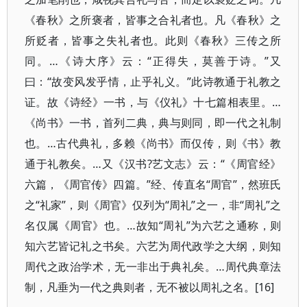
《春秋》之所褒者，皆事之合礼者也。凡《春秋》之
所贬者，皆事之失礼者也。此则《春秋》三传之所
同。…《诗大序》云：“正得失，莫善于诗。”又
曰：“故变风发乎情，止乎礼义。”此诗教通于礼教之
证。故《诗经》一书，与《仪礼》十七篇相表里。…
《尚书》一书，首列二典，典与则同，即一代之礼制
也。…古代典礼，多赖《尚书》而仅传，则《书》教
通于礼教矣。…又《汉书?艺文志》云：“《周官经》
六篇，《周官传》四篇。”经、传直名“周官”，然班氏
之“礼家”，则《周官》仅列为“周礼”之一，非“周礼”之
名仅属《周官》也。…故知“周礼”为六艺之通称，则
知六艺皆记礼之书矣。六艺为周代政学之大纲，则知
周代之政治学术，无一非出于典礼矣。…周代典章法
制，凡垂为一代之典则者，无不被以周礼之名。[16]