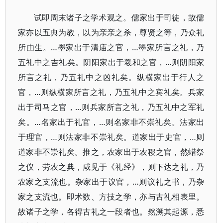
试即周末诸子之学术观之。儒家出于司徒，故儒
家亦以五典为教，以为亲亲之杀，尊贤之等，乃众礼
所由生。…墨家出于清庙之官，…墨家所言之礼，乃
五礼中之吉礼矣。阴阳家出于羲和之官，…则阴阳家
所言之礼，乃五礼中之凶礼矣。纵横家出于行人之
官，…则纵横家所言之礼，乃五礼中之宾礼矣。兵家
出于司马之官，…则兵家所言之礼，乃五礼中之军礼
矣。…名家出于礼官，…则名家非不崇礼矣。法家出
于理官，…则法家非不崇礼矣。道家出于史官，…则
道家非不崇礼矣。推之，农家出于农稷之官，然蜡祭
之仪，劳农之典，咸见于《礼经》，则下达之礼，乃
农家之支流也。杂家出于议官，…则议礼之书，乃杂
家之支流也。即术数、方技之学，亦与古礼相表里。
故诸子之学，各得古礼之一段者也。然溯其起源，悉