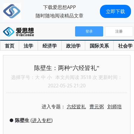
下载爱思想APP
立即下载
随时随地阅读精品文章
登录
注册
首页
法学
经济学
政治学
国际关系
社会学
陈壁生：两种“六经皆礼”
选择字号：
大
中
小
本文共阅读 3518 次 更新时间：
2022-05-25 21:20
进入专题：
六经皆礼
曹元弼
刘师培
●
陈壁生
(
进入专栏
)