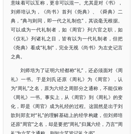
意味着可以互称，更非可以混一。尤其是对《书》，
刘师培认为，《尚书》首列《尧典》、《舜典》二
典，“典与则同，即一代之礼制也”，其说毫无根据。
可以成为一代礼制者，如《周官》列六官之职，如
《仪礼》列诸礼之目，皆有以为一代礼制者，但把
《尧典》看成“礼制”，完全无视《尚书》为左史记言
之典。
刘师培为了证明六经都称“礼”，还必须面对《周
礼》一书。于是刘氏还原《周礼》为《周官》，认
为“周礼”之名，原为六经之周部分之通称，不能仅称
《周礼》一书。事实上，从《周官》到《周礼》的变
化，即是《周官》成为礼经的过程。这固然是出于刘
歆到郑玄对“礼”的理解基础上的经学构建，但刘师培
还原“周官”之名，却是要把“周礼”归属六经，乃言“‘周
礼’为六艺之通称，则知六艺皆记礼之书”。