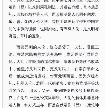
羲作《易》以来到周孔制法，其道在六经，其本质是
礼，其核心精神是人伦，而其根基是人心固有的爱、
敬。曹元弼的人伦之学，实质上是表达了他对中国文
明的本质的理解。也因如此，有没有人伦，是文明与
野蛮、草昧的区别。
而曹元弼的人伦，核心是父子、夫妇、君臣三
纲。在清末民初的文明变局中，曹元弼坚守君臣之
伦，因此，在晚清的戊戌变法、清末新政等政治改革
中，他坚持反对民权，更反对民主，在辛亥革命之
后，他成为逊清遗老。对曹元弼而言，因为六经有
礼，礼即人伦，君臣一伦的消失，意味着背后平等观
念的兴起，那么，父子、夫妇即便在名号上得以保
存，在伦常上也已经实际崩溃。人伦的解体并非意味
着人换一种方式生存，而是自伏羲作《易》，定乾坤