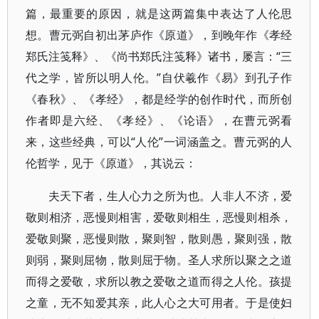
篇，最重要的原因，就是这两篇集中表达了人伦思
想。曹元弼自初出茅庐作《原道》，到晚年作《孝经
郑氏注笺释》、《尚书郑氏注笺释》诸书，屡言：“三
代之学，皆所以明人伦。”自伏羲作《易》到孔子作
《春秋》、《孝经》，都是经学的创作时代，而所创
作者即是六经、《孝经》、《论语》，在曹元弼看
来，这些经典，可以“人伦”一词涵盖之。曹元弼的人
伦哲学，见于《原道》，其说云：
夫天下者，生人心力之所为也。人非人不济，爱
敬则相济，恶慢则相害，爱敬则相生，恶慢则相杀，
爱敬则聚，恶慢则散，聚则智，散则愚，聚则强，散
则弱，聚则屈物，散则屈于物。圣人求所以聚之之道
而得之爱敬，求所以教之爱敬之道而得之人伦。孩提
之童，无不知爱其亲，此人心之大可用者。于是使妇