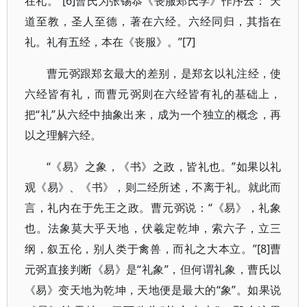
在礼。”[6]曹氏为张锡恭《丧服郑氏学》作序云：“天
道至教，圣人至德，著在六经。六经同归，其指在
礼。礼有五经，本在《丧服》。”[7]
曹元弼跟郑玄最大的差别，是郑玄以礼注经，使
六经皆有礼，而曹元弼则在六经皆有礼的基础上，
把“礼”从六经中抽象出来，成为一个独立的概念，再
以之理解六经。
“《易》之象，《书》之政，皆礼也。”如果以礼
观《易》、《书》，则二经所述，不离于礼。就此而
言，礼内在于先王之政。曹元弼说：“《易》，礼象
也。法象莫大乎天地，伏羲定乾坤，索六子，立三
纲，叙五伦，别人类于禽兽，而礼之大本立。”[8]曹
元弼直接判断《易》是“礼象”，但何谓礼象，曹氏以
《易》变天地为乾坤，天地便是最大的“象”。如果说