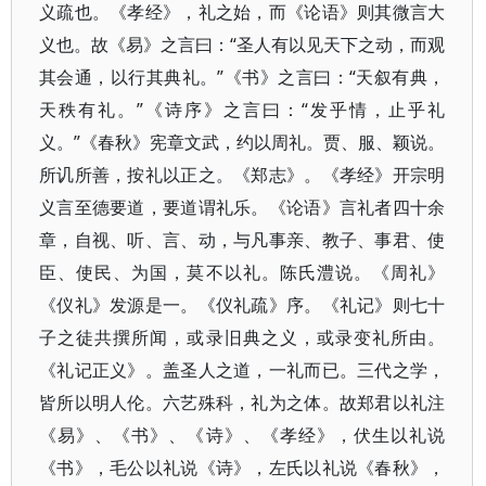
义疏也。《孝经》，礼之始，而《论语》则其微言大
义也。故《易》之言曰：“圣人有以见天下之动，而观
其会通，以行其典礼。”《书》之言曰：“天叙有典，
天秩有礼。”《诗序》之言曰：“发乎情，止乎礼
义。”《春秋》宪章文武，约以周礼。贾、服、颖说。
所讥所善，按礼以正之。《郑志》。《孝经》开宗明
义言至德要道，要道谓礼乐。《论语》言礼者四十余
章，自视、听、言、动，与凡事亲、教子、事君、使
臣、使民、为国，莫不以礼。陈氏澧说。《周礼》
《仪礼》发源是一。《仪礼疏》序。《礼记》则七十
子之徒共撰所闻，或录旧典之义，或录变礼所由。
《礼记正义》。盖圣人之道，一礼而已。三代之学，
皆所以明人伦。六艺殊科，礼为之体。故郑君以礼注
《易》、《书》、《诗》、《孝经》，伏生以礼说
《书》，毛公以礼说《诗》，左氏以礼说《春秋》，