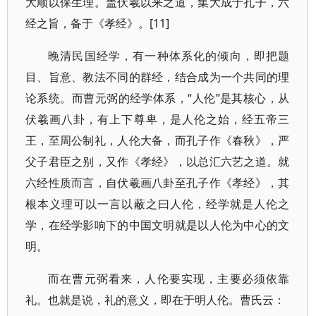
大顺以保生理。盖伏羲以来之道，集大成于孔子，六
经之旨，备于《孝经》。[11]
晚清民国经学，有一种体系化的倾向，即把题
目、旨意、教法不同的群经，结合成为一个共同的理
论系统。而曹元弼的经学体系，“人伦”是其核心，从
伏羲画八卦，有上下尊卑，是人伦之始，经五帝三
王，至周公制礼，人伦大备，而孔子作《春秋》，严
父子君臣之别，又作《孝经》，以总汇六艺之道。就
六经性质而言，自伏羲画八卦至孔子作《孝经》，其
根本义理可以一言以蔽之曰人伦，经学就是人伦之
学，在经学影响下的中国文明就是以人伦为中心的文
明。
而在曹元弼看来，人伦要实现，主要必须依靠
礼。也就是说，礼的意义，即在于明人伦。曹氏云：