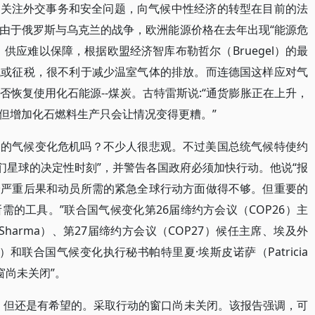
更关注外交事务和安全问题，向气候中性经济的转型在目前的法
由于俄罗斯与乌克兰的战争，欧洲能源价格在去年出现“能源危
供应难以保障，根据欧盟经济智库布勒哲尔（Bruegel）的最
税或征税，很不利于减少温室气体的排放。而连德国这样应对气
恢复使用化石能源--煤炭。古特雷斯说:“通货膨胀正在上升，
但增加化石燃料生产只会让情况变得更糟。”
近的气候变化危机吗？不少人很悲观。不过美国总统气候特使约
是“我们星球的决定性时刻”，并警告各国政府必须加快行动。他说“报
最严重后果和动员所需的紧急全球行动方面做得不够。但重要的
的工具。”联合国气候变化第26届缔约方会议（COP26）主
Sharma）、第27届缔约方会议（COP27）候任主席、埃及外
ry）和联合国气候变化执行秘书帕特里夏·埃斯皮诺萨（Patricia
之窗尚未关闭”。
，但还是有希望的。采取行动的窗口尚未关闭。该报告强调，可