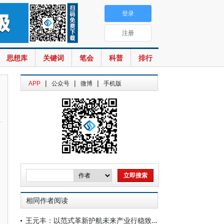
登录
注册
思想库
关键词
笔会
科普
排行
|
|
|
APP
公众号
微博
手机版
相同作者阅读
王元丰：以范式革新护航未来产业行稳致远