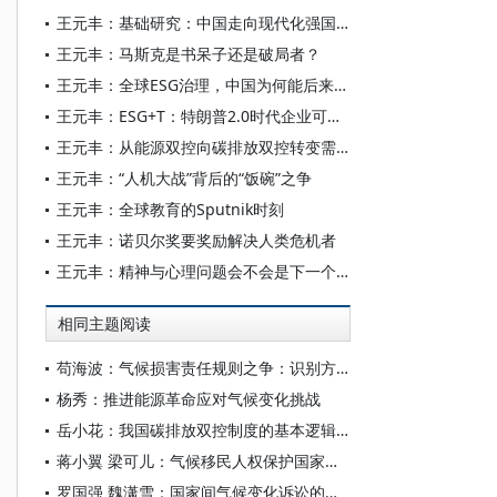
王元丰：基础研究：中国走向现代化强国的关键
王元丰：马斯克是书呆子还是破局者？
王元丰：全球ESG治理，中国为何能后来居上
王元丰：ESG+T：特朗普2.0时代企业可持续发展的重要动力
王元丰：从能源双控向碳排放双控转变需打牢四个支柱
王元丰：“人机大战”背后的“饭碗”之争
王元丰：全球教育的Sputnik时刻
王元丰：诺贝尔奖要奖励解决人类危机者
王元丰：精神与心理问题会不会是下一个大流行病？
相同主题阅读
苟海波：气候损害责任规则之争：识别方法的选择及对治理路径的影响
杨秀：推进能源革命应对气候变化挑战
岳小花：我国碳排放双控制度的基本逻辑、规范现状与完善进路
蒋小翼 梁可儿：气候移民人权保护国家实践的新发展及其国际法分析
罗国强 魏潇雪：国家间气候变化诉讼的法理限制：突破与应对