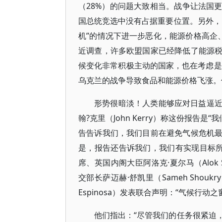
（28%）的问题大致相当。战争让法国
国总统竞选中没有占据重要位置。另外，
机”的情况下进一步恶化，能源价格高企、
近调查，许多欧盟国家已经降低了能源
候变化非常积极主动的国家，也在考虑是否
乌克兰的战争导致食品和能源价格飞涨。
形势很暗淡！人类能够应对日益逼
翰?克里（John Kerry）称这份报告
告告诉我们，我们目前在避免气候危机
是，报告还告诉我们，我们有实现目标所需
席、英国内阁大臣阿洛克·夏尔马（Alok 
交部长萨迈赫·舒凯里（Sameh Shouk
Espinosa）发表联合声明：“气候行动
他们指出：“尽管我们的任务很紧迫