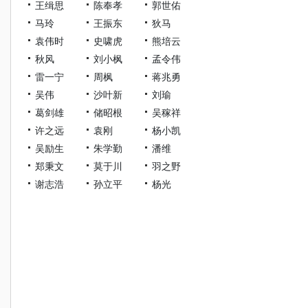
王缉思
陈奉孝
郭世佑
马玲
王振东
狄马
袁伟时
史啸虎
熊培云
秋风
刘小枫
孟令伟
雷一宁
周枫
蒋兆勇
吴伟
沙叶新
刘瑜
葛剑雄
储昭根
吴稼祥
许之远
袁刚
杨小凯
吴励生
朱学勤
潘维
郑秉文
莫于川
羽之野
谢志浩
孙立平
杨光