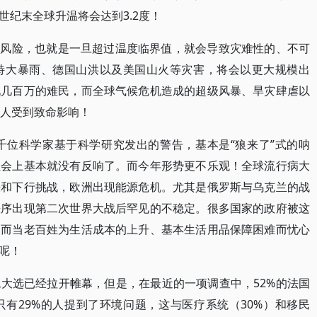
纪末全球升温将会达到3.2度！
”的风险，也就是一旦超过温度临界值，就会导致灾难性的、不可
特大暴雨、德国山洪以及美国山火等灾害，将会以更大规模出
现几百万的难民，而全球气候危机造成的超级风暴、旱灾肆虐以
亿人受到致命影响！
上千位科学家基于科学研究发出的警告，基本是“狼来了”式的呐
社会上基本就没有反响了。而今年形势更不乐观！全球流行病大
胀和下行挑战，欧洲出现能源危机。尤其是俄罗斯与乌克兰的战
秩序出现第二次世界大战后罕见的不稳定。很多国家的政府被这
，而当老百姓为生活成本的上升、基本生活用品保障困难而忧心
呢！
大选已经拉开帷幕，但是，在最近的一项调查中，52%的法国
有29%的人提到了环境问题，这与医疗系统（30%）和移民