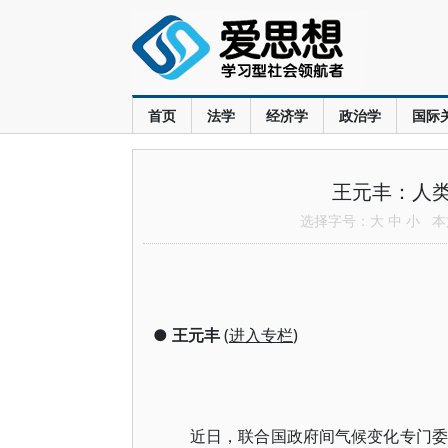
首页
法学
经济学
政治学
国际
王元丰：人
选择字号：
大
中
小
本文
●
王元丰
(
进入专栏
)
近日，联合国政府间气候变化专门委