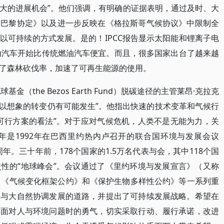
大的进展机会”。他们强调，有明确的证据表明，通过及时、大
《巴黎协定》以及进一步反映在《格拉斯哥气候协议》中限制全
以可持续的方式发展。是的！IPCC报告显示太阳能和锂离子电
电动汽车开始比传统燃油汽车便宜。而且，很多国家出台了越来越
了森林砍伐率，加速了可再生能源的使用。
金（the Bezos Earth Fund）脱碳途径的主管莱昂·克拉克
看起来难以想象的转变仍有可能发生”。他指出快速的技术变革和气候行
可行方案的看法”。对于应对气候危机，人类不是无能为力，关
年是1992年在巴西里约热内卢召开的联合国环境与发展会议
周年。三十年前，178个国家的1.5万名代表与会，其中118个国
性的“地球峰会”。会议通过了《里约环境与发展宣言》（又称
、《气候变化框架公约》和《保护生物多样性公约》等一系列重
人与大自然协调发展的道路，并提出了可持续发展战略。希望在
年面对人与环境问题时的勇气，切实采取行动、履行承诺，改进