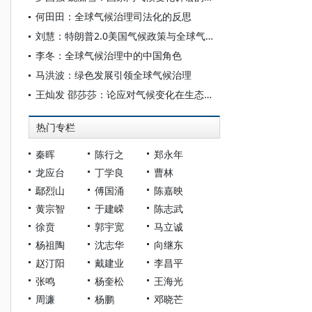
何田田：全球气候治理司法化的反思
刘慧：特朗普2.0美国气候政策与全球气候治理
李冬：全球气候治理中的中国角色
马洪波：绿色发展引领全球气候治理
王灿发 邵莎莎：论应对气候变化在生态环境法典中的地位与规范表达
热门专栏
秦晖
陈行之
郑永年
龙应台
丁学良
曹林
鄢烈山
傅国涌
陈嘉映
黄宗智
于建嵘
陈志武
徐贲
郭宇宽
马立诚
杨祖陶
沈志华
向继东
赵汀阳
戴建业
李昌平
张鸣
杨奎松
王海光
周濂
杨鹏
邓晓芒