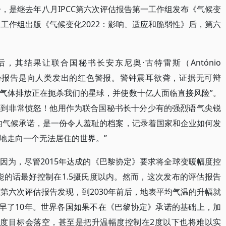
告，是继去年八月IPCC第六次评估报告第一工作组发布《气候变
二工作组出版《气候变化2022：影响、适应和脆弱性》后，第六
，其结果让联合国秘书长安东尼奥·古特雷斯（António
“这份报告是向人类发出的红色警报。警钟震耳欲聋，证据无可辩
气体排放正在扼杀我们的星球，并使数十亿人面临直接风险”。
感到非常愤怒！他用作为联合国秘书长十分少有的强烈语气尖锐
的气候承诺，是一份令人羞耻的档案，记录着国家和企业如何发
地走向一个无法居住的世界。”
因为，尽管2015年达成的《巴黎协定》要求将全球变暖幅度控
能的话最好控制在1.5摄氏度以内。然而，这次发布的评估报告
C第六次评估报告发现，到2030年前后，地表平均气温的升幅就
测提早了10年。世界各国如果不在《巴黎协定》承诺的基础上，加
.5度目标会落空，甚至是把升温幅度控制在2度以下也将难以实