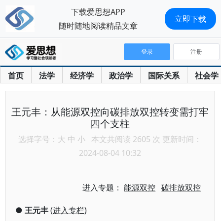
下载爱思想APP
立即下载
随时随地阅读精品文章
登录
注册
首页
法学
经济学
政治学
国际关系
社会学
王元丰：从能源双控向碳排放双控转变需打牢
四个支柱
选择字号：
大
中
小
本文共阅读 2605 次 更新时间：
2024-08-04 10:32
进入专题：
能源双控
碳排放双控
●
王元丰
(
进入专栏
)