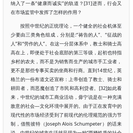
纳入了一条“健康而诚实”的轨道？[31]进而，行会又
在市场监管中发挥了怎样的作用？
按照中世纪的正统理论，一个健全的社会机体至
少要由三类角色组成，分别是:“祷告的人”、“征战的
人”和“劳作的人”。在这一分层体系中，教士和骑士高
高在上，即便处于社会底部的第三等级，起初也特指
乡村的农夫，而不是为销售而生产的城市手工业者，
更不是那些专事买卖的坐商和行商。直到14世纪，英
格兰的一份布道文还宣称：上帝创造了教士、骑士和
耕田者，而恶魔创造了市民和高利贷者。[32]如此看
来，中世纪的城市工商业活动，毋宁说是在一种充满
敌意的社会—文化环境中展开的。由于正在发育中的
现代性的市场经济受到了前现代的伦理规范的强力节
制，借熊彼特（Joseph Alois Schumpeter）的话来
说，中世纪的城市生活就呈现为一种“两栖性质的社会