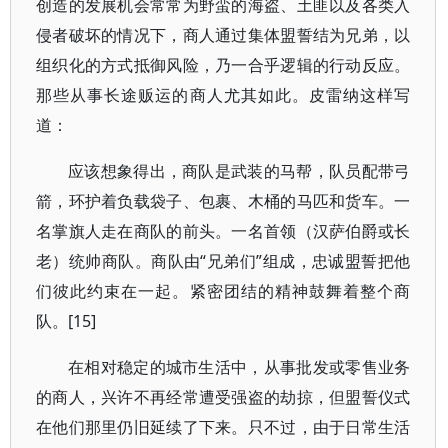
创造的发展机会常常为野蛮的海盗、土匪以及各类入
侵者破坏的情况下，商人通过集体盟誓结为兄弟，以
组织化的方式抵御风险，乃一合乎逻辑的行动反应。
那些从事长途贩运的商人尤其如此。皮雷纳这样写
道：
应该想象得出，商队是武装的马帮，队员配带弓
箭，环护着负载袋子、包裹、木桶的马匹和货车。一
名掌旗人走在商队的前头。一名首领（汉萨伯爵或长
老）统帅商队。商队由“兄弟们”组成，忠诚盟誓把他
们彼此约束在一起。紧密团结的精神鼓舞着整个商
队。[15]
在相对稳定的城市生活中，从事批发或零售业务
的商人，兴许不再经常遭受强盗的劫掠，但盟誓仪式
在他们那里仍旧延续了下来。只不过，由于日常生活