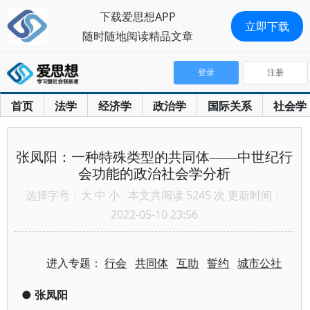
下载爱思想APP
立即下载
随时随地阅读精品文章
登录
注册
首页
法学
经济学
政治学
国际关系
社会学
张凤阳：一种特殊类型的共同体——中世纪行
会功能的政治社会学分析
选择字号：
大
中
小
本文共阅读 5245 次 更新时间：
2022-05-10 23:56
进入专题：
行会
共同体
互助
誓约
城市公社
●
张凤阳