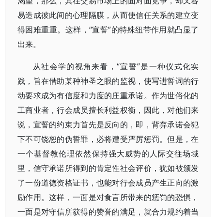
渴望，那么，其在交易市场上的面对面竞争，却又容
易造成彼此间的心理隔膜，从而使信任关系的建立变
得困难重重。这样，“宣誓”的特殊纽带作用就凸显了
出来。
从社会学的视角来看，“宣誓”是一种仪式化实
践，旨在借助某种神圣之眼的监视，使写进誓词的行
动要求成为有信度和力度的庄重承诺。作为世俗化的
工商业者，行会成员擅长利益权衡，因此，对他们来
说，宣誓的约束力首先是反向的，即，背弃承诺会犯
下不可饶恕的伪誓罪，必将遭受严厉惩罚。但是，在
一个基督教伦理依然保持强大威势的人际交往场域
里，信守承诺所得到的肯定性社会评价，犹如被颁发
了一份道德资格证书，也能对行会成员产生正向的激
励作用。这样，一面是对食言所带来的惩罚的恐惧，
一面是对守信所获得的赞誉的满足，就合力规约着当