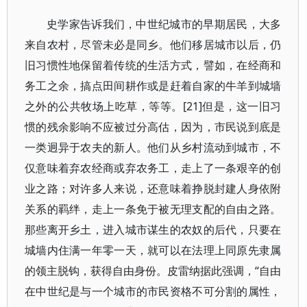
史学家告诉我们，中世纪城市的早期居民，大多
来自农村，尽管未必是同乡。他们移居城市以后，仍
旧习惯性地保留着传统的生活方式，譬如，在经商和
务工之余，搞点田间耕作或是赶着自家的牛羊到城墙
之外的公共牧场上吃草，等等。[21]但是，这一旧习
惯的残余影响不应被过分高估，因为，市民说到底是
一类迥异于农夫的新人。他们从乡村流动到城市，不
仅意味着弃农经商或弃农务工，走上了一条艰辛的创
业之路；对许多人来说，还意味着挣脱封建人身依附
关系的羁绊，走上一条免于被无理支配的自由之路。
那些离开乡土，进入城市谋生的农奴的后代，只要在
城墙内住满一年零一天，就可以在法理上同原先隶属
的领主脱钩，获得自由身份。皮雷纳据此强调，“自由
在中世纪是与一个城市的市民资格不可分割的属性，