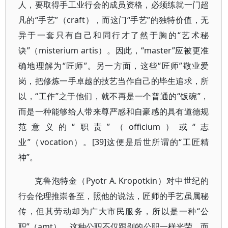
人，要取得手工业行会的成员资格，必须练就一门超
凡的“手艺”（craft），而这门“手艺”的独特价值，无
异于一套只有自己和同行才了然于胸的“艺术秘
诀”（misterium artis）。因此，“master”应被更准
确地理解为“匠师”。另一方面，这些“匠师”敬业爱
岗，把修炼一手卓越的技艺当作自己的毕生追求，所
以，“工作”之于他们，就不再是一个普通的“饭碗”，
而是一种能够给人带来尊严感和自豪感的具有道德规
范意义的“职责”（officium）或“志
业”（vocation）。[39]这便是后世所谓的“工匠精
神”。
克鲁泡特金（Pyotr A. Kropotkin）对中世纪的
行会伦理推崇备至，照他的说法，匠师的手艺虽属秘
传，但其劳动却为广大市民服务，所以是一种“公
职”（amt）。这种公职不仅跟别的公职一样光荣，而