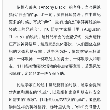
依据布莱克（Antony Black）的考释，当今用以
指代“行会”的“guild”一词，源自日耳曼语，在中世纪
更多的时候拼写成“gild”，最初指的是“崇拜英雄的年
轻武士的兄弟会”。[10]照史学家梯叶里（Augustin
Thierry）的说法，这种兄弟会的会盟仪式，先要进行
庄严的神灵祭拜，然后就是集体宴饮。“人们围坐在祭
祀的大锅和炉火前，以牛角为杯，依次饮完三杯清
酒：一杯敬神，一杯敬过去的勇士，一杯敬亲人和朋
友。”[11]祭祀和宴饮活动的参加者要宣誓，若遇风险
和危难，定如兄弟一般互保互助。
伦理学家在论述中世纪德目的时候，通常会提到
对家庭和朋友的“忠诚”，以及维护家庭和朋友的安全
所需要的“勇敢”。[12]作为兄弟结义的“gild”，显然也
崇尚这样的英雄德行。梯叶里认为，“gild”充满活力