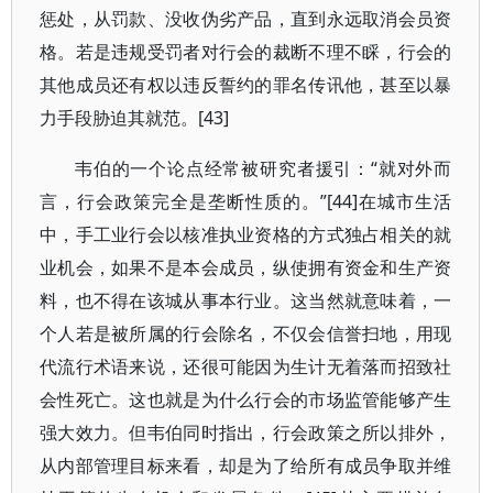
惩处，从罚款、没收伪劣产品，直到永远取消会员资
格。若是违规受罚者对行会的裁断不理不睬，行会的
其他成员还有权以违反誓约的罪名传讯他，甚至以暴
力手段胁迫其就范。[43]
韦伯的一个论点经常被研究者援引：“就对外而
言，行会政策完全是垄断性质的。”[44]在城市生活
中，手工业行会以核准执业资格的方式独占相关的就
业机会，如果不是本会成员，纵使拥有资金和生产资
料，也不得在该城从事本行业。这当然就意味着，一
个人若是被所属的行会除名，不仅会信誉扫地，用现
代流行术语来说，还很可能因为生计无着落而招致社
会性死亡。这也就是为什么行会的市场监管能够产生
强大效力。但韦伯同时指出，行会政策之所以排外，
从内部管理目标来看，却是为了给所有成员争取并维