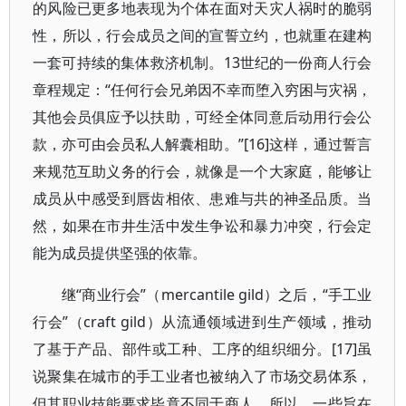
的风险已更多地表现为个体在面对天灾人祸时的脆弱
性，所以，行会成员之间的宣誓立约，也就重在建构
一套可持续的集体救济机制。13世纪的一份商人行会
章程规定：“任何行会兄弟因不幸而堕入穷困与灾祸，
其他会员俱应予以扶助，可经全体同意后动用行会公
款，亦可由会员私人解囊相助。”[16]这样，通过誓言
来规范互助义务的行会，就像是一个大家庭，能够让
成员从中感受到唇齿相依、患难与共的神圣品质。当
然，如果在市井生活中发生争讼和暴力冲突，行会定
能为成员提供坚强的依靠。
继“商业行会”（mercantile gild）之后，“手工业
行会”（craft gild）从流通领域进到生产领域，推动
了基于产品、部件或工种、工序的组织细分。[17]虽
说聚集在城市的手工业者也被纳入了市场交易体系，
但其职业技能要求毕竟不同于商人，所以，一些旨在