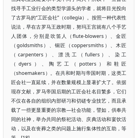
找寻手工业行会的类型学源头的学者，就将目光投向
了古罗马的“工匠会社”（collegia）。按照一种代表性
说法，早在古罗马王政时期，努玛王宫就有八个手艺
人团体，分别是吹笛人（flute-blowers）、金匠
（goldsmiths）、铜匠（coppersmiths）、木匠
（carpenters）、漂洗工（fullers）、染工
（dyers）、陶艺工（potters）和鞋匠
（shoemakers）。在共和时期与帝国时期，这类工
匠会社一直延续，并在数量规模上显著扩大了。依据
现存文献，罗马帝国后期的工匠会社名目繁多，它们
不仅在各自的组织内部研习和切磋专业技艺，而且承
载了一些更显重要的宗教—社会功能，譬如，供奉共
同的社神，举办共同的祭祀活动、庆典活动和宴饮活
动，以及在丧葬之类的问题上施行集体性的互助，等
等。[18]