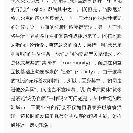
在人类文明史上，“共同体”的类型多种多样，中世纪
的“行会”（gild）即为其中之一。[3]但是，当滕尼斯
将吉尔克的历史考察置入一个二元对分的结构性框架
的时候，这一方面使分析理路变得简洁，另一方面也
将生活世界的多样性和复杂性遮掩起来了。[4]按照滕
尼斯的理论预设，典范意义的商人，秉持一种“亲兄弟
明算账”的生活信条，他们之间的交易型关系模式，不
是休戚与共的“共同体”（community），而是在利益
互换基础上勾连起来的“社会”（society）。由于这样
的“社会”充斥着功利算计，所以，置身其中，“如同走
进他乡异国”。[5]这岂不意味着，说“商业共同体”就像
是谈论“方形的圆”一样吗？可问题是，在中世纪的欧
洲城市，工商业者的行会不仅如雨后春笋般纷纷涌
现，还长时间发挥了规范公共秩序的积极功能。怎样
解释这一历史现象？