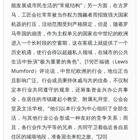
能发展成市民生活的“常规结构”；另一方面，在古罗
马，工匠会社常常被当作权力觊觎者而招致强大国家
机器的打压，活动范围受到严格限定，但是，随着罗
马帝国的崩溃，作为主权单元的国家在中世纪的欧洲
进入一个长时段的空窗期，这在客观上就提供了一个
历史机遇，使行会得以超越私人领域，在城市的公共
生活中扮演“极为重要的角色”。[19]芒福德（Lewis
Mumford）评论说，中世纪欧洲的行会，地位正当
且影响广泛。行会成员秉持休戚与共的信条，不仅制
定本行业共同遵守的规章，还筹集资金兴办公共事
业，在居住的市镇建起小教堂、附属礼拜堂、公会会
堂及文法学校。“他们以本行业为中心组织了全部生
活，与其他行业公会形成一种友好的竞争关系；而
且，各行业作为平等的兄弟，共同守卫着临近各自居
住区的城墙地段，准备迎击来犯之敌。”[20]