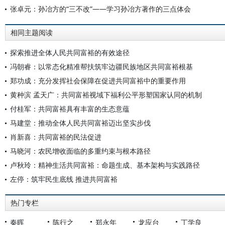
张卓元：孙冶方的“三不改”——学习孙冶方著作的三点体会
相同主题阅读
探索推进全体人民共同富裕的有效途径
冯朝睿：以常态化精准帮扶筑牢边疆民族地区共同富裕根基
郑功成：充分发挥社会保障在促进共同富裕中的重要作用
黄种滨 孟天广：共同富裕视域下福利公平形塑国家认同的机制
付桂军：共同富裕具有丰富的生态意蕴
马建堂：推动全体人民共同富裕迈出坚实步伐
肖新喜：共同富裕的民法促进
马晓河：农民增收面临的多重约束与根本路径
卢秋玲：精神生活共同富裕：命题生成、基本架构与实践路径
左停：筑牢民生底线 推进共同富裕
热门专栏
秦晖
陈行之
郑永年
龙应台
丁学良